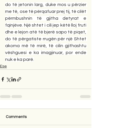
do të jetonin larg, duke mos u përzier 
me të, ose të përqafuar prej tij, të cilët 
përmbushnin të gjitha detyrat e 
fqinjëve. Një shtet i cili jep këtë lloj fruti 
dhe e lejon atë të bjerë sapo të piqet, 
do të përgatiste rrugën për një Shtet 
akoma më të mirë, të cilin gjithashtu 
vëshguesi e ka imagjinuar, por ende 
nuk e ka parë.
Ese
Comments