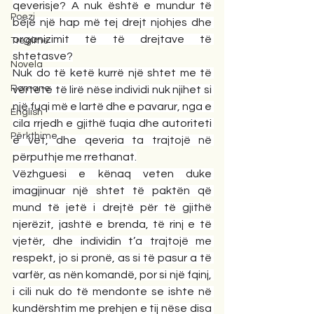
qeverisje? A nuk është e mundur të 
Poezi
bëjë një hap më tej drejt njohjes dhe 
organizimit të të drejtave të 
Tregime
shtetasve?
Novela
Nuk do të ketë kurrë një shtet me të 
Romane
vërtetë të lirë nëse individi nuk njihet si 
një fuqi më e lartë dhe e pavarur, nga e 
English
cila rrjedh e gjithë fuqia dhe autoriteti 
Përkthime
e vet, dhe qeveria ta trajtojë në 
përputhje me rrethanat.
Vëzhguesi e kënaq veten duke 
imagjinuar një shtet të paktën që 
mund të jetë i drejtë për të gjithë 
njerëzit, jashtë e brenda, të rinj e të 
vjetër, dhe individin t’a trajtojë me 
respekt, jo si pronë, as si të pasur a të 
varfër, as nën komandë, por si një fqinj, 
i cili nuk do të mendonte se ishte në 
kundërshtim me prehjen e tij nëse disa 