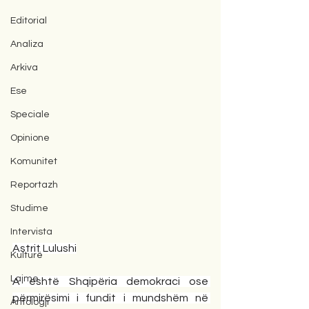
Editorial
Analiza
Arkiva
Ese
Speciale
Opinione
Komunitet
Reportazh
Studime
Intervista
Astrit Lulushi
Kulturë
Lajme
A është Shqipëria demokraci ose 
përmirësimi i fundit i mundshëm në 
Antologji