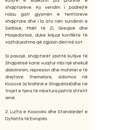
kufijtë e Ballkanit pa praninë e 
shqiptarëve. Ky vendim i padrejtë 
ndau gati gjysmën e territoreve 
shqiptare dhe i la ato nën sundimin e 
Serbisë, Malit të Zi, Greqisë dhe 
Maqedonisë, duke krijuar konflikte të 
vazhdueshme që zgjasin deri më sot.
Si pasojë, shqiptarët jashtë kufijve të 
Shqipërisë kanë vuajtur mbi një shekull 
diskriminim, represion dhe mohimin e të 
drejtave themelore, sidomos në 
Kosovë (si krahinë e Shqipërisë)dhe në 
trojet e tjera të mbetura jashtë shtetit 
amë.
2. Lufta e Kosovës dhe Standardet e 
Dyfishta të Evropës