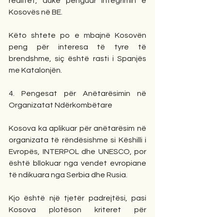
realitet, duke penguar integrimin e 
Kosovës në BE.
Këto shtete po e mbajnë Kosovën 
peng për interesa të tyre të 
brendshme, siç është rasti i Spanjës 
me Katalonjën.
4. Pengesat për Anëtarësimin në 
Organizatat Ndërkombëtare
Kosova ka aplikuar për anëtarësim në 
organizata të rëndësishme si Këshilli i 
Evropës, INTERPOL dhe UNESCO, por 
është bllokuar nga vendet evropiane 
të ndikuara nga Serbia dhe Rusia.
Kjo është një tjetër padrejtësi, pasi 
Kosova plotëson kriteret për 