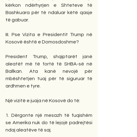
kërkon ndërhyrjen e Shteteve të 
Bashkuara për të ndaluar këtë qasje 
të gabuar.
III. Pse Vizita e Presidentit Trump në 
Kosovë është e Domosdoshme?
President Trump, shqiptarët janë 
aleatët më të fortë të SHBA-së në 
Ballkan. Ata kanë nevojë për 
mbështetjen tuaj për të siguruar të 
ardhmen e tyre.
Një vizitë e juaja në Kosovë do të:
1. Dërgonte një mesazh të fuqishëm 
se Amerika nuk do të lejojë padrejtësi 
ndaj aleatëve të saj.