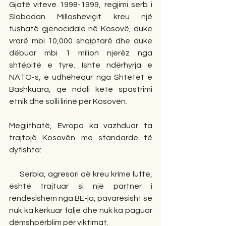
Gjatë viteve 1998-1999, regjimi serb i 
Slobodan Millosheviçit kreu një 
fushatë gjenocidale në Kosovë, duke 
vrarë mbi 10,000 shqiptarë dhe duke 
dëbuar mbi 1 milion njerëz nga 
shtëpitë e tyre. Ishte ndërhyrja e 
NATO-s, e udhëhequr nga Shtetet e 
Bashkuara, që ndali këtë spastrimi 
etnik dhe solli lirinë për Kosovën.
Megjithatë, Evropa ka vazhduar ta 
trajtojë Kosovën me standarde të 
dyfishta:
     Serbia, agresori që kreu krime lufte, 
është trajtuar si një partner i 
rëndësishëm nga BE-ja, pavarësisht se 
nuk ka kërkuar falje dhe nuk ka paguar 
dëmshpërblim për viktimat.