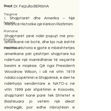
Poezi
Prof. Dr. Fejzulla BERISHA
Tregime
I. Shqiptarët dhe Amerika – Një 
Novela
Aleancë Historike që Kërkon Riafirmim
Romane
Shqiptarët janë ndër popujt më pro-
English
amerikanë në botë, dhe kjo nuk është 
rastësi. Historia e gjatë e mbështetjes 
Përkthime
amerikane për çështjen shqiptare ka 
ndërtuar një marrëdhënie të veçantë 
besimi e miqësie. Që nga Presidenti 
Woodrow Wilson, i cili në vitin 1919 
ndaloi copëtimin e Shqipërisë, e deri te 
ndërhyrja vendimtare e NATO-s në 
vitin 1999 për shpëtimin e Kosovës, 
shqiptarët kanë parë tek Shtetet e 
Bashkuara jo vetëm një aleat 
strategjik, por edhe mbrojtësin e 