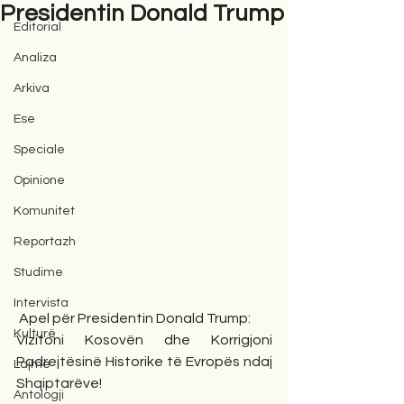
Presidentin Donald Trump
Editorial
Analiza
Arkiva
Ese
Speciale
Opinione
Komunitet
Reportazh
Studime
Intervista
 Apel për Presidentin Donald Trump:
Kulturë
Vizitoni Kosovën dhe Korrigjoni 
Padrejtësinë Historike të Evropës ndaj 
Lajme
Shqiptarëve!
Antologji