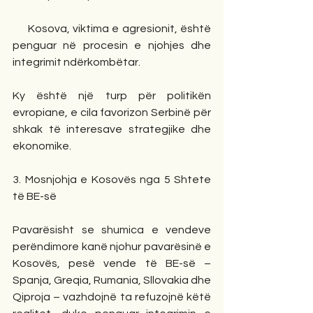
     Kosova, viktima e agresionit, është 
penguar në procesin e njohjes dhe 
integrimit ndërkombëtar.
Ky është një turp për politikën 
evropiane, e cila favorizon Serbinë për 
shkak të interesave strategjike dhe 
ekonomike.
3. Mosnjohja e Kosovës nga 5 Shtete 
të BE-së
Pavarësisht se shumica e vendeve 
perëndimore kanë njohur pavarësinë e 
Kosovës, pesë vende të BE-së – 
Spanja, Greqia, Rumania, Sllovakia dhe 
Qiproja – vazhdojnë ta refuzojnë këtë 