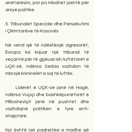
anëtarësim, por po mbahet jashtë për 
arsye politike.
5. Tribunalet Speciale dhe Persekutimi 
i Çlirimtarëve të Kosovës
Në vend që të ndëshkojë agresorët, 
Evropa ka krijuar një tribunal të 
veçantë për të gjykuar ish-luftëtarët e 
UÇK-së, ndërsa Serbia vazhdon të 
mbrojë kriminelët e saj të luftës.
     Liderët e UÇK-së janë në Hagë, 
ndërsa Vuçiçi dhe bashkëpunëtorët e 
Millosheviçit janë në pushtet dhe 
vazhdojnë politikën e tyre anti-
shqiptare.
Kjo është një padrejtësi e madhe që 