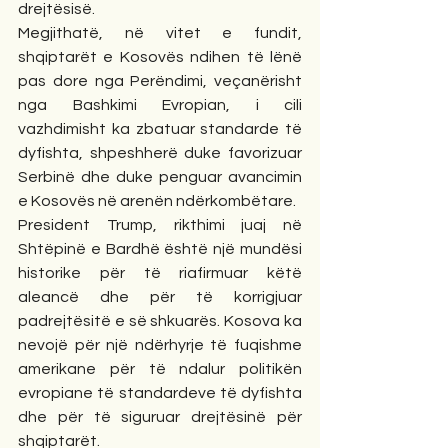
drejtësisë.
Megjithatë, në vitet e fundit, 
shqiptarët e Kosovës ndihen të lënë 
pas dore nga Perëndimi, veçanërisht 
nga Bashkimi Evropian, i cili 
vazhdimisht ka zbatuar standarde të 
dyfishta, shpeshherë duke favorizuar 
Serbinë dhe duke penguar avancimin 
e Kosovës në arenën ndërkombëtare.
President Trump, rikthimi juaj në 
Shtëpinë e Bardhë është një mundësi 
historike për të riafirmuar këtë 
aleancë dhe për të korrigjuar 
padrejtësitë e së shkuarës. Kosova ka 
nevojë për një ndërhyrje të fuqishme 
amerikane për të ndalur politikën 
evropiane të standardeve të dyfishta 
dhe për të siguruar drejtësinë për 
shqiptarët.