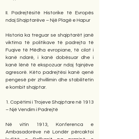
II. Padrejtësitë Historike të Evropës 
ndaj Shqiptarëve – Një Plagë e Hapur
Historia ka treguar se shqiptarët janë 
viktima të politikave të padrejta të 
Fuqive të Mëdha evropiane, të cilat i 
kanë ndarë, i kanë dobësuar dhe i 
kanë lënë të ekspozuar ndaj fqinjëve 
agresorë. Këto padrejtësi kanë qenë 
pengesë për zhvillimin dhe stabilitetin 
e kombit shqiptar.
1. Copëtimi i Trojeve Shqiptare në 1913 
– Një Vendim i Padrejtë
Në vitin 1913, Konferenca e 
Ambasadorëve në Londër përcaktoi 