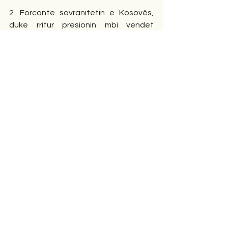
2. Forconte sovranitetin e Kosovës, 
duke rritur presionin mbi vendet 
evropiane që ende nuk e njohin shtetin 
e ri.
3. Ndihmonte Kosovën të 
anëtarësohej në organizatat 
ndërkombëtare si NATO, Këshilli i 
Evropës dhe INTERPOL.
4. Mbronte luftën e drejtë të UÇK-së 
nga sulmet e padrejta të drejtësisë 
selektive.
IV. Apeli i Shqiptarëve për Presidentin 
Trump
Z. President Trump, shqiptarët kanë 