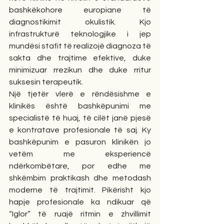
bashkëkohore europiane të 
diagnostikimit okulistik. Kjo 
infrastrukturë teknologjike i jep 
mundësi stafit të realizojë diagnoza të 
sakta dhe trajtime efektive, duke 
minimizuar rrezikun dhe duke rritur 
suksesin terapeutik.
Një tjetër vlerë e rëndësishme e 
klinikës është bashkëpunimi me 
specialistë të huaj, të cilët janë pjesë 
e kontratave profesionale të saj. Ky 
bashkëpunim e pasuron klinikën jo 
vetëm me eksperiencë 
ndërkombëtare, por edhe me 
shkëmbim praktikash dhe metodash 
moderne të trajtimit. Pikërisht kjo 
hapje profesionale ka ndikuar që 
“Iglor” të ruajë ritmin e zhvillimit 