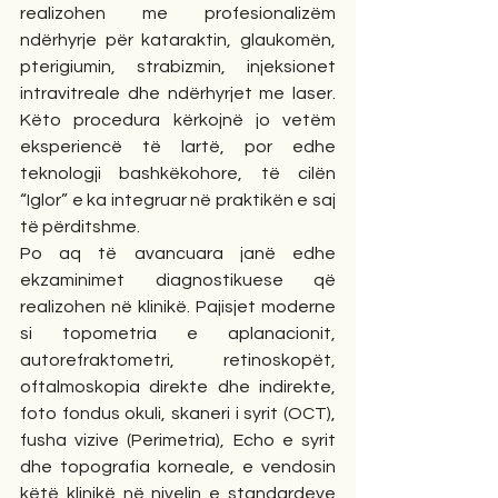
realizohen me profesionalizëm 
ndërhyrje për kataraktin, glaukomën, 
pterigiumin, strabizmin, injeksionet 
intravitreale dhe ndërhyrjet me laser. 
Këto procedura kërkojnë jo vetëm 
eksperiencë të lartë, por edhe 
teknologji bashkëkohore, të cilën 
“Iglor” e ka integruar në praktikën e saj 
të përditshme.
Po aq të avancuara janë edhe 
ekzaminimet diagnostikuese që 
realizohen në klinikë. Pajisjet moderne 
si topometria e aplanacionit, 
autorefraktometri, retinoskopët, 
oftalmoskopia direkte dhe indirekte, 
foto fondus okuli, skaneri i syrit (OCT), 
fusha vizive (Perimetria), Echo e syrit 
dhe topografia korneale, e vendosin 
këtë klinikë në nivelin e standardeve 