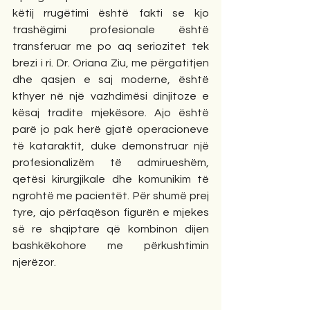
këtij rrugëtimi është fakti se kjo 
trashëgimi profesionale është 
transferuar me po aq seriozitet tek 
brezi i ri. Dr. Oriana Ziu, me përgatitjen 
dhe qasjen e saj moderne, është 
kthyer në një vazhdimësi dinjitoze e 
kësaj tradite mjekësore. Ajo është 
parë jo pak herë gjatë operacioneve 
të kataraktit, duke demonstruar një 
profesionalizëm të admirueshëm, 
qetësi kirurgjikale dhe komunikim të 
ngrohtë me pacientët. Për shumë prej 
tyre, ajo përfaqëson figurën e mjekes 
së re shqiptare që kombinon dijen 
bashkëkohore me përkushtimin 
njerëzor.