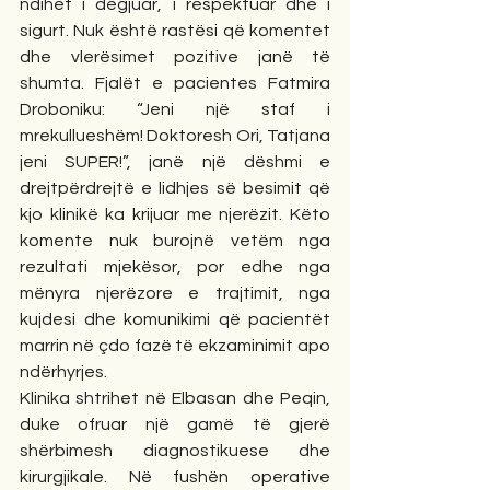
ndihet i dëgjuar, i respektuar dhe i 
sigurt. Nuk është rastësi që komentet 
dhe vlerësimet pozitive janë të 
shumta. Fjalët e pacientes Fatmira 
Droboniku: “Jeni një staf i 
mrekullueshëm! Doktoresh Ori, Tatjana 
jeni SUPER!”, janë një dëshmi e 
drejtpërdrejtë e lidhjes së besimit që 
kjo klinikë ka krijuar me njerëzit. Këto 
komente nuk burojnë vetëm nga 
rezultati mjekësor, por edhe nga 
mënyra njerëzore e trajtimit, nga 
kujdesi dhe komunikimi që pacientët 
marrin në çdo fazë të ekzaminimit apo 
ndërhyrjes.
Klinika shtrihet në Elbasan dhe Peqin, 
duke ofruar një gamë të gjerë 
shërbimesh diagnostikuese dhe 
kirurgjikale. Në fushën operative 