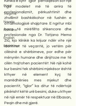
Klinika e syrit “Iglor” përfaqëson sot një 
Poezi
nga modelet më të arrira të 
profesionalizmit, përkushtimit dhe 
Tregime
zhvillimit bashkëkohor në fushën e 
Novela
oftalmologjisë shqiptare. E ngritur mbi 
baza të mirëfillta shkencore dhe 
Romane
profesionale nga Dr. Tatjana Mema 
English
Ziu, kjo klinikë ka krijuar ndër vite një 
Përkthime
identitet të veçantë, jo vetëm për 
cilësinë e shërbimeve, por edhe për 
mënyrën humane dhe dinjitoze me të 
cilën trajtohen pacientët. Në një kohë 
kur besimi tek shërbimi mjekësor është 
kthyer në element kyç të 
marrëdhënies mes mjekut dhe 
pacientit, “Iglor” ka ditur të ndërtojë 
pikërisht këtë urë besimi, duke u kthyer 
në një emër të respektuar në Elbasan, 
Peqin dhe më gjerë.