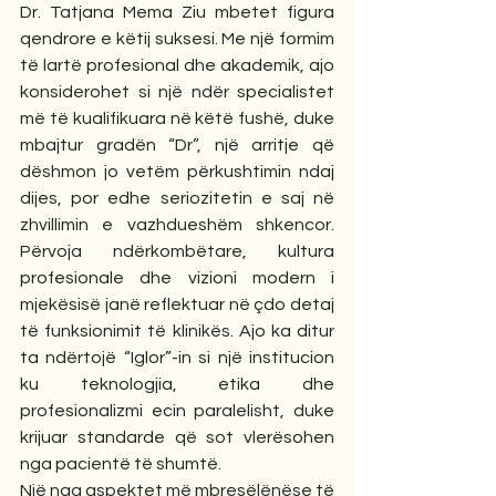
Dr. Tatjana Mema Ziu mbetet figura 
qendrore e këtij suksesi. Me një formim 
të lartë profesional dhe akademik, ajo 
konsiderohet si një ndër specialistet 
më të kualifikuara në këtë fushë, duke 
mbajtur gradën “Dr”, një arritje që 
dëshmon jo vetëm përkushtimin ndaj 
dijes, por edhe seriozitetin e saj në 
zhvillimin e vazhdueshëm shkencor. 
Përvoja ndërkombëtare, kultura 
profesionale dhe vizioni modern i 
mjekësisë janë reflektuar në çdo detaj 
të funksionimit të klinikës. Ajo ka ditur 
ta ndërtojë “Iglor”-in si një institucion 
ku teknologjia, etika dhe 
profesionalizmi ecin paralelisht, duke 
krijuar standarde që sot vlerësohen 
nga pacientë të shumtë.
Një nga aspektet më mbresëlënëse të 