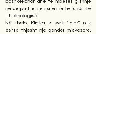
bashkëkohor dhe të mbetet gjithnjë 
në përputhje me risitë më të fundit të 
oftalmologjisë.
Në thelb, Klinika e syrit “Iglor” nuk 
është thjesht një qendër mjekësore. 
Ajo është një histori përkushtimi, dijeje 
dhe vizioni. Është dëshmi e faktit se 
profesionalizmi ndërtohet me punë të 
vazhdueshme, me etikë dhe me 
respekt për pacientin. Dr. Tatjana 
Mema Ziu dhe Dr. Oriana Ziu, së bashku 
me stafin e tyre, kanë krijuar një model 
që frymëzon besim dhe respekt. Në një 
shoqëri ku shëndeti i syrit mbetet një 
nga prioritetet më të rëndësishme të 
cilësisë së jetës, “Iglor” vazhdon të 
mbetet një dritë sigurie dhe 
profesionalizmi për qindra pacientë që 
trokasin çdo ditë në dyert e saj.