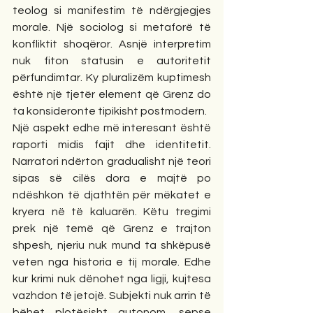
teolog si manifestim të ndërgjegjes 
morale. Një sociolog si metaforë të 
konfliktit shoqëror. Asnjë interpretim 
nuk fiton statusin e autoritetit 
përfundimtar. Ky pluralizëm kuptimesh 
është një tjetër element që Grenz do 
ta konsideronte tipikisht postmodern.
Një aspekt edhe më interesant është 
raporti midis fajit dhe identitetit. 
Narratori ndërton gradualisht një teori 
sipas së cilës dora e majtë po 
ndëshkon të djathtën për mëkatet e 
kryera në të kaluarën. Këtu tregimi 
prek një temë që Grenz e trajton 
shpesh, njeriu nuk mund ta shkëpusë 
veten nga historia e tij morale. Edhe 
kur krimi nuk dënohet nga ligji, kujtesa 
vazhdon të jetojë. Subjekti nuk arrin të 
bëhet plotësisht autonom, sepse 