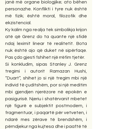
janë më organe biologjike; ato bëhen 
personazhe. Konflikti i tyre nuk është 
më fizik; është moral, filozofik dhe 
ekzistencial. 
Ky kalim nga realja tek simbolikja krijon 
atë që Grenz do ta quante një sfidë 
ndaj leximit linear të realitetit. Bota 
nuk është ajo që duket në sipërfaqe. 
Pas çdo gjesti fshihet një rrëfim tjetër.
Si konkludim, sipas Stanley J. Grenz 
tregimi i autorit Ramazan Hushi, 
“Duart”, shihet jo si një tregim mbi një 
individ të çuditshëm, por si një meditim 
mbi gjendjen njerëzore në epokën e 
pasigurisë. Njeriu i shatërvanit mbetet 
një figurë e subjektit postmodern, i 
fragmentuar, i paqartë për vetveten, i 
ndarë mes zërave të brendshëm, i 
përndjekur nga kujtesa dhe i paaftë të 