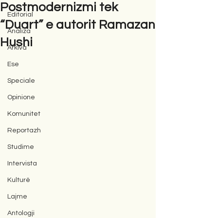
Postmodernizmi tek
Editorial
“Duart” e autorit Ramazan
Analiza
Hushi
Arkiva
Ese
Speciale
Opinione
Komunitet
Reportazh
Studime
Intervista
Kulturë
Lajme
Antologji