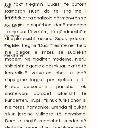
Në fakt tregimin “Duart” të autorit 
Poezi
Ramazan Hushi do të isha më i 
Tregime
interesuar ta analizoja për mënyrën se 
si tregimi e shpërbën idenë moderne 
Novela
të një uni të vetëm, të qëndrueshëm 
Romane
dhe plotësisht racional. Sipas një leximi 
të tillë, tregimi “Duart” është në thelb 
English
një alegori e krizës së subjektit 
Përkthime
modern. Në traditën moderne, njeriu 
shihej si një qenie e bashkuar, e aftë të 
kontrollojë vetveten dhe të japë 
shpjegime logjike për sjelljen e tij. 
Mirëpo personazhi i panjohur tek 
shatërvani paraqet pikërisht të 
kundërtën. Trupi i tij nuk funksionon si 
një tërësi harmonike. Brenda tij duket 
sikur jetojnë vullnete të ndryshme. 
Dora e majtë rebelohet kundër së 
djathtës, organet nuk bashkëpunojnë 