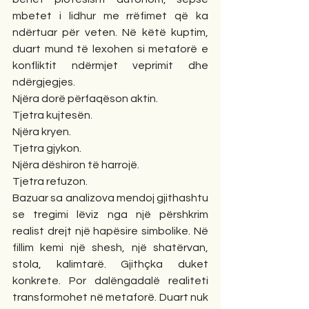
mbetet i lidhur me rrëfimet që ka 
ndërtuar për veten. Në këtë kuptim, 
duart mund të lexohen si metaforë e 
konfliktit ndërmjet veprimit dhe 
ndërgjegjes.
Njëra dorë përfaqëson aktin.
Tjetra kujtesën.
Njëra kryen.
Tjetra gjykon.
Njëra dëshiron të harrojë.
Tjetra refuzon.
Bazuar sa analizova mendoj gjithashtu 
se tregimi lëviz nga një përshkrim 
realist drejt një hapësire simbolike. Në 
fillim kemi një shesh, një shatërvan, 
stola, kalimtarë. Gjithçka duket 
konkrete. Por dalëngadalë realiteti 
transformohet në metaforë. Duart nuk 