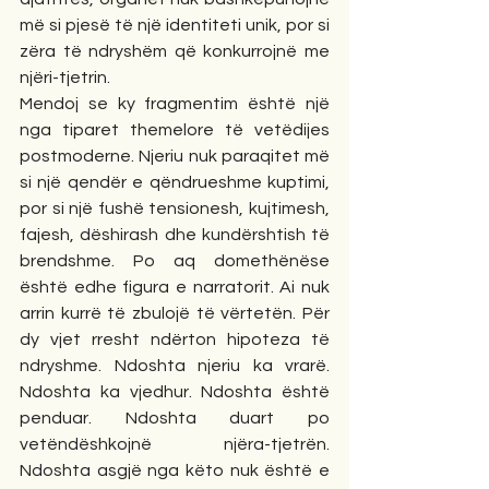
më si pjesë të një identiteti unik, por si 
zëra të ndryshëm që konkurrojnë me 
njëri-tjetrin.
Mendoj se ky fragmentim është një 
nga tiparet themelore të vetëdijes 
postmoderne. Njeriu nuk paraqitet më 
si një qendër e qëndrueshme kuptimi, 
por si një fushë tensionesh, kujtimesh, 
fajesh, dëshirash dhe kundërshtish të 
brendshme. Po aq domethënëse 
është edhe figura e narratorit. Ai nuk 
arrin kurrë të zbulojë të vërtetën. Për 
dy vjet rresht ndërton hipoteza të 
ndryshme. Ndoshta njeriu ka vrarë. 
Ndoshta ka vjedhur. Ndoshta është 
penduar. Ndoshta duart po 
vetëndëshkojnë njëra-tjetrën. 
Ndoshta asgjë nga këto nuk është e 