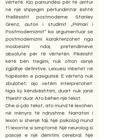
vërtetë. Kjo pamundësi për të arritur 
në një shpjegim përfundimtar është 
thellësisht postmoderne. Stanley 
Grenz, autori i studimit „Primari i 
Postmodernizmit“ ka argumentuar se 
postmodernizmi karakterizohet nga 
mosbesimi ndaj pretendimeve 
absolute për të vërtetën. Pikërisht 
këtë bën tregimi, nuk ofron asnjë 
zgjidhje definitive. Lexuesi mbetet në 
hapësirën e pasigurisë. E vërteta nuk 
zbulohet; ajo vetëm interpretohet. 
Nga ky këndvështrim, duart nuk janë 
thjesht duar. Ato bëhen një tekst.
Dhe si çdo tekst, ato mund të lexohen 
në mënyra të ndryshme. Narratori i 
lexon si shenjë faji. Një psikolog mund 
t’i lexonte si simptomë. Një neurolog si 
pasojë e një dëmtimi cerebral. Një 