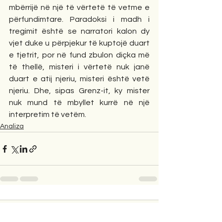
mbërrijë në një të vërtetë të vetme e 
përfundimtare. Paradoksi i madh i 
tregimit është se narratori kalon dy 
vjet duke u përpjekur të kuptojë duart 
e tjetrit, por në fund zbulon diçka më 
të thellë, misteri i vërtetë nuk janë 
duart e atij njeriu, misteri është vetë 
njeriu. Dhe, sipas Grenz-it, ky mister 
nuk mund të mbyllet kurrë në një 
interpretim të vetëm.
Analiza
1 Comment