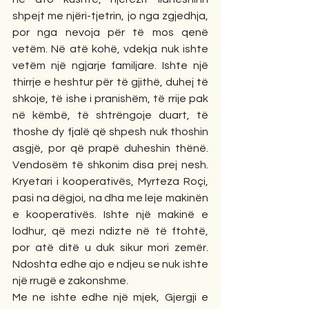
shpejt me njëri-tjetrin, jo nga zgjedhja, 
por nga nevoja për të mos qenë 
vetëm. Në atë kohë, vdekja nuk ishte 
vetëm një ngjarje familjare. Ishte një 
thirrje e heshtur për të gjithë, duhej të 
shkoje, të ishe i pranishëm, të rrije pak 
në këmbë, të shtrëngoje duart, të 
thoshe dy fjalë që shpesh nuk thoshin 
asgjë, por që prapë duheshin thënë. 
Vendosëm të shkonim disa prej nesh. 
Kryetari i kooperativës, Myrteza Roçi, 
pasi na dëgjoi, na dha me leje makinën 
e kooperativës. Ishte një makinë e 
lodhur, që mezi ndizte në të ftohtë, 
por atë ditë u duk sikur mori zemër. 
Ndoshta edhe ajo e ndjeu se nuk ishte 
një rrugë e zakonshme.
Me ne ishte edhe një mjek, Gjergji e 