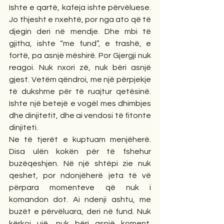
Ishte e qartë, kafeja ishte përvëluese. 
Jo thjesht e nxehtë, por nga ato që të 
djegin deri në mendje. Dhe mbi të 
gjitha, ishte “me fund”, e trashë, e 
fortë, pa asnjë mëshirë. Por Gjergji nuk 
reagoi. Nuk nxori zë, nuk bëri asnjë 
gjest. Vetëm qëndroi, me një përpjekje 
të dukshme për të ruajtur qetësinë. 
Ishte një betejë e vogël mes dhimbjes 
dhe dinjitetit, dhe ai vendosi të fitonte 
dinjiteti.
Ne të tjerët e kuptuam menjëherë. 
Disa ulën kokën për të fshehur 
buzëqeshjen. Në një shtëpi zie nuk 
qeshet, por ndonjëherë jeta të vë 
përpara momenteve që nuk i 
komandon dot. Ai ndenji ashtu, me 
buzët e përvëluara, deri në fund. Nuk 
kërkoi ujë, nuk bëri asnjë koment. 