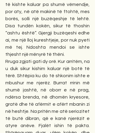
të kishte kaluar pa shumë vëmendje, 
por aty, në atë makinë të ftohtë, mes 
borës, solli një buzëqeshje të lehtë. 
Disa tundën kokën, sikur të thoshin 
“ashtu është”. Gjergji buzëqeshi edhe 
ai, me një lloj kureshtjeje, por nuk pyeti 
më tej. Ndoshta mendoi se ishte 
thjesht një mënyrë të thëni.
Rruga zgjati gati dy orë. Kur arritëm, na 
u duk sikur kishim kaluar një botë të 
tërë. Shtëpia ku do të shkonim ishte e 
mbushur me njerëz. Burrat rrinin më 
shumë jashtë, në oborr e në prag, 
ndërsa brenda, në dhomën kryesore, 
gratë dhe të afërmit e afërt mbanin zi 
në heshtje. Na pritën me atë seriozitet 
të butë dibran, që e kanë njerëzit e 
atyre anëve. Fjalët ishin të pakta. 
Shtrënguam duar, ulëm kokën, dhe 