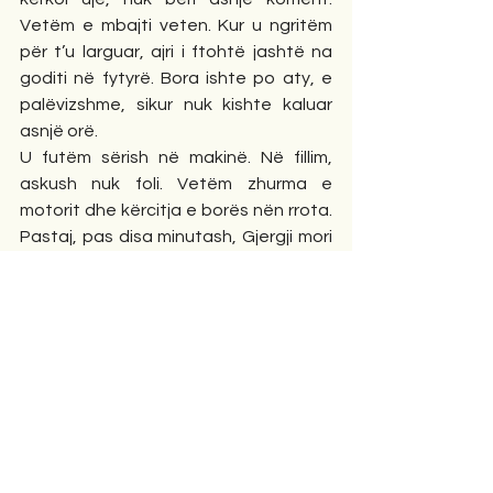
Vetëm e mbajti veten. Kur u ngritëm 
për t’u larguar, ajri i ftohtë jashtë na 
goditi në fytyrë. Bora ishte po aty, e 
palëvizshme, sikur nuk kishte kaluar 
asnjë orë.
U futëm sërish në makinë. Në fillim, 
askush nuk foli. Vetëm zhurma e 
motorit dhe kërcitja e borës nën rrota. 
Pastaj, pas disa minutash, Gjergji mori 
frymë thellë dhe tha, me një ton të 
prerë, si të jepte një vendim mjekësor:
- Të tërë të vdesin… unë kafe me fund 
nuk pi më.
Këtë herë, nuk u përmbajtëm. Qeshëm 
të gjithë. Edhe ai vetë, më në fund, 
qeshi me vete, duke kaluar dorën 
lehtë mbi buzë, sikur të kontrollonte 
ende gjendjen e tyre. Dhe ashtu, mes 