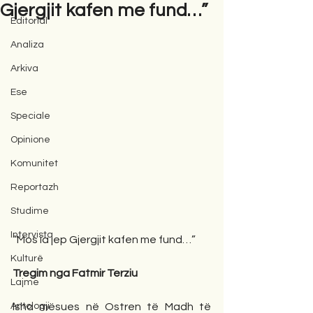
Gjergjit kafen me fund…”
Editorial
Analiza
Arkiva
Ese
Speciale
Opinione
Komunitet
Reportazh
Studime
Intervista
“Mos ia jep Gjergjit kafen me fund…”
Kulturë
Tregim nga Fatmir Terziu
Lajme
Antologji
Isha mësues në Ostren të Madh të 