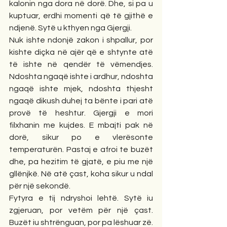
kalonin nga dora në dorë. Dhe, si pa u 
kuptuar, erdhi momenti që të gjithë e 
ndjenë. Sytë u kthyen nga Gjergji.
Nuk ishte ndonjë zakon i shpallur, por 
kishte diçka në ajër që e shtynte atë 
të ishte në qendër të vëmendjes. 
Ndoshta ngaqë ishte i ardhur, ndoshta 
ngaqë ishte mjek, ndoshta thjesht 
ngaqë dikush duhej ta bënte i pari atë 
provë të heshtur. Gjergji e mori 
filxhanin me kujdes. E mbajti pak në 
dorë, sikur po e vlerësonte 
temperaturën. Pastaj e afroi te buzët 
dhe, pa hezitim të gjatë, e piu me një 
gllënjkë. Në atë çast, koha sikur u ndal 
për një sekondë.
Fytyra e tij ndryshoi lehtë. Sytë iu 
zgjeruan, por vetëm për një çast. 
Buzët iu shtrënguan, por pa lëshuar zë. 