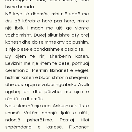
hymë brenda.
Në krye të dhomës, mbi një sobë me 
dru që kërciste herë pas here, rrinte 
një ibrik i madh me ujë që vlonte 
vazhdimisht. Dukej sikur ishte aty prej 
kohësh dhe do të rrinte aty pa pushim, 
si një pjesë e pandashme e asaj dite.
Dy djem të rinj shërbenin kafen. 
Lëviznin me një ritëm të qetë, pothuaj 
ceremonial. Merrnin filxhanët e vegjël, 
hidhnin kafen e bluar, shtonin sheqerin, 
dhe pastaj ujin e valuar nga ibriku. Avulli 
ngrihej lart dhe përzihej me ajrin e 
rëndë të dhomës.
Ne u ulëm në një cep. Askush nuk fliste 
shumë. Vetëm ndonjë fjalë e ulët, 
ndonjë psherëtimë. Pastaj filloi 
shpërndarja e kafesë. Filxhanët 