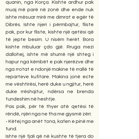
quanin, nga Korça. Kishte ardhur pak 
muaj më parë në zonë dhe ende nuk 
ishte mësuar mirë me dimrat e egër të 
Dibrës. Ishte njeri i përmbajtur, fliste 
pak, por kur fliste, kishte një qetësi që 
të jepte besim. U nisëm herët. Bora 
kishte mbuluar çdo gjë. Rruga mezi 
dallohej, ishte më shumë një shteg i 
hapur nga këmbët e pak njerëzve dhe 
nga rrotat e ndonjë makine të rrallë të 
reparteve kufitare. Makina jonë ecte 
me vështirësi, herë duke u ngjitur, herë 
duke rrëshqitur, ndërsa ne brenda 
tundeshim në heshtje.
Pas pak, për të thyer atë qetësi të 
rëndë, njëri nga ne tha me gjysmë zëri:
- Këtej nga anët tona, kafen e pinë me 
fund.
Ishte një fjali që në kushte të tjera do 