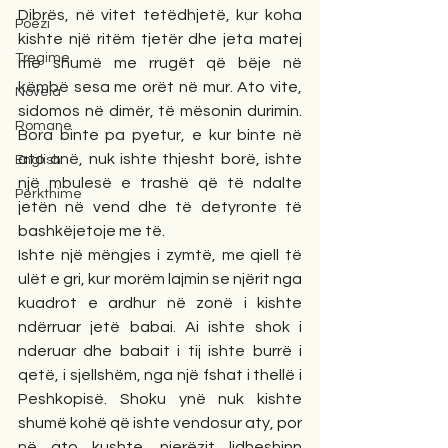
Dibrës, në vitet tetëdhjetë, kur koha 
Poezi
kishte një ritëm tjetër dhe jeta matej 
Tregime
më shumë me rrugët që bëje në 
këmbë sesa me orët në mur. Ato vite, 
Novela
sidomos në dimër, të mësonin durimin. 
Romane
Bora binte pa pyetur, e kur binte në 
ato anë, nuk ishte thjesht borë, ishte 
English
një mbulesë e trashë që të ndalte 
Përkthime
jetën në vend dhe të detyronte të 
bashkëjetoje me të.
Ishte një mëngjes i zymtë, me qiell të 
ulët e gri, kur morëm lajmin se njërit nga 
kuadrot e ardhur në zonë i kishte 
ndërruar jetë babai. Ai ishte shok i 
nderuar dhe babait i tij ishte burrë i 
qetë, i sjellshëm, nga një fshat i thellë i 
Peshkopisë. Shoku ynë nuk kishte 
shumë kohë që ishte vendosur aty, por 
në ato kushte, njerëzit lidheshinn 