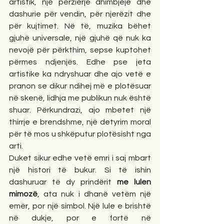
artistik, një përzierje dhimbjeje dhe 
dashurie për vendin, për njerëzit dhe 
për kujtimet. Në të, muzika bëhet 
gjuhë universale, një gjuhë që nuk ka 
nevojë për përkthim, sepse kuptohet 
përmes ndjenjës. Edhe pse jeta 
artistike ka ndryshuar dhe ajo vetë e 
pranon se dikur ndihej më e plotësuar 
në skenë, lidhja me publikun nuk është 
shuar. Përkundrazi, ajo mbetet një 
thirrje e brendshme, një detyrim moral 
për të mos u shkëputur plotësisht nga 
arti.
Duket sikur edhe vetë emri i saj mbart 
një histori të bukur. Si të ishin 
dashuruar të dy prindërit 
me lulen 
mimozë
, ata nuk i dhanë vetëm një 
emër, por një simbol. Një lule e brishtë 
në dukje, por e fortë në 