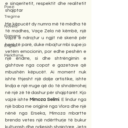
e sinqeritetit, respektit dhe realitetit 
Poezi
shqiptar
Tregime
Me këpucët dy numra më të mëdha të 
Novela
të madhes, Vaçe Zela në këmbë, një 
Romane
vajzë e ndrojtur u ngjit në skenë për 
herë të parë, duke mbajtur mbi supe jo 
English
vetëm emocionin, por edhe peshën e 
Përkthime
një ëndrre, si dhe shtrëngimin e 
gishtave nga copat e gazetave që 
mbushën këpucët. Ai moment nuk 
ishte thjesht një dalje artistike, ishte 
lindja e një rruge që do të shndërrohej 
në një zë të dashur për shqiptarët. Kjo 
vajzë ishte 
Mimoza Selimi
. E lindur nga 
një baba me origjinë nga Vlora dhe një 
nënë nga Erseka, Mimoza mbartte 
brenda vetes një ndërthurje të bukur 
kulturash dhe ndjesish shqiptare. Jeta 