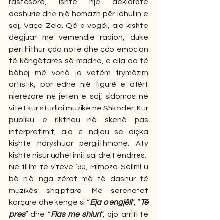
rastësore, ishte një deklaratë 
dashurie dhe një homazh për idhullin e 
saj, Vaçe Zela. Që e vogël, ajo kishte 
dëgjuar me vëmendje radion, duke 
përthithur çdo notë dhe çdo emocion 
të këngëtares së madhe, e cila do të 
bëhej më vonë jo vetëm frymëzim 
artistik, por edhe një figurë e afërt 
njerëzore në jetën e saj, sidomos në 
vitet kur studioi muzikë në Shkodër. Kur 
publiku e riktheu në skenë pas 
interpretimit, ajo e ndjeu se diçka 
kishte ndryshuar përgjithmonë. Aty 
kishte nisur udhëtimi i saj drejt ëndrrës.
Në fillim të viteve ’90, Mimoza Selimi u 
bë një nga zërat më të dashur të 
muzikës shqiptare. Me serenatat 
korçare dhe këngë si “
Eja o engjëll
”, “
Të 
pres
” dhe “
Flas me shiun
”, ajo arriti të 