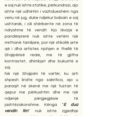
e saj nuk ishte statike, përkundrazi, ajo 
ishte një udhëtim i vazhdueshëm nga 
veriu në jug, duke ndjekur babain e saj 
ushtarak, i cili shërbente në zona të 
ndryshme të vendit. Kjo lëvizje e 
pandërprerë nuk ishte vetëm një 
rrethanë familjare, por një shkollë jete 
që i dha artistes njohjen e thellë të 
Shqipërisë reale, me të gjitha 
kontrastet, dhimbjet dhe bukuritë e 
saj.
Në një Shqipëri të varfër, ku arti 
shpesh lindte nga sakrifica, ajo u 
paraqit në skenë me një fustan të 
qepur me përkushtim dhe me një 
ndjenjë përgjegjësie të 
jashtëzakonshme. Kënga “
E dua 
vendin tim
” nuk ishte zgjedhje 