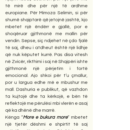
të mirë dhe për një të ardhme 
europiane. Për Mimoza Selimin, si për 
shumë shqiptarë që jetojnë jashtë, kjo 
mbetet një ëndërr e gjallë, por e 
shoqëruar gjithmonë me mallin për 
vendin. Sepse, siç ndjehet në çdo fjalë 
të saj, dheu i atdheut është një lidhje 
që nuk këputet kurrë. Pas disa vitesh 
në Zvicër, rikthimi i saj në Shqipëri ishte 
gjithmonë një përjetim i fortë 
emocional. Ajo shkoi për t’u çmallur, 
por u largua edhe më e mbushur me 
mall. Dashuria e publikut, që vazhdon 
ta kujtojë dhe ta kërkojë, e bën të 
reflektojë me përulësi mbi vlerën e asaj 
që ka dhënë dhe marrë.
Kënga “
More e bukura more
” mbetet 
një tjetër dëshmi e shpirtit të saj 