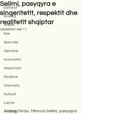
Selimi, pasyqyra e
Editorial
sinqeritetit, respektit dhe
Analiza
realitetit shqiptar
Arkiva
Updated:
Apr 11
Ese
Speciale
Opinione
Komunitet
Reportazh
Studime
Intervista
Kulturë
Lajme
Fatmir Terziu: Mimoza Selimi, pasyqyra 
Antologji