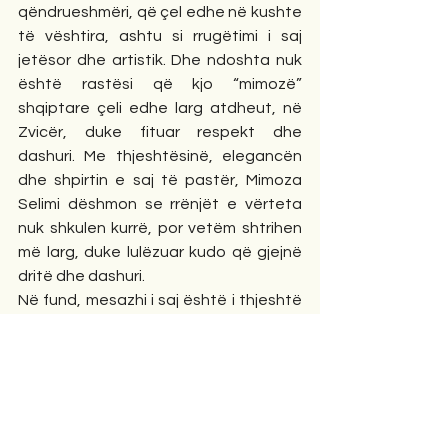
qëndrueshmëri, që çel edhe në kushte 
të vështira, ashtu si rrugëtimi i saj 
jetësor dhe artistik. Dhe ndoshta nuk 
është rastësi që kjo “mimozë” 
shqiptare çeli edhe larg atdheut, në 
Zvicër, duke fituar respekt dhe 
dashuri. Me thjeshtësinë, elegancën 
dhe shpirtin e saj të pastër, Mimoza 
Selimi dëshmon se rrënjët e vërteta 
nuk shkulen kurrë, por vetëm shtrihen 
më larg, duke lulëzuar kudo që gjejnë 
dritë dhe dashuri.
Në fund, mesazhi i saj është i thjeshtë 
dhe i përjetshëm, të duam njëri-tjetrin. 
Kjo sepse, dashuria është ajo që 
mbetet, ajo që na bën njerëzorë dhe 
që i jep kuptim çdo rruge, çdo sakrifice 
dhe çdo kënge. Mimoza Selimi nuk 
është vetëm një këngëtare. Ajo është 