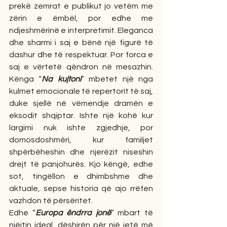
prekë zemrat e publikut jo vetëm me 
zërin e ëmbël, por edhe me 
ndjeshmërinë e interpretimit. Eleganca 
dhe sharmi i saj e bënë një figurë të 
dashur dhe të respektuar. Por forca e 
saj e vërtetë qëndron në mesazhin. 
Kënga “
Na kujtoni
” mbetet një nga 
kulmet emocionale të repertorit të saj, 
duke sjellë në vëmendje dramën e 
eksodit shqiptar. Ishte një kohë kur 
largimi nuk ishte zgjedhje, por 
domosdoshmëri, kur familjet 
shpërbëheshin dhe njerëzit niseshin 
drejt të panjohurës. Kjo këngë, edhe 
sot, tingëllon e dhimbshme dhe 
aktuale, sepse historia që ajo rrëfen 
vazhdon të përsëritet.
Edhe “
Europa ëndrra jonë
” mbart të 
njëjtin ideal, dëshirën për një jetë më 