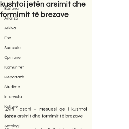
kushtoi jetën arsimit dhe
Editorial
formimit të brezave
Analiza
Arkiva
Ese
Speciale
Opinione
Komunitet
Reportazh
Studime
Intervista
Kulturë
Zylfi Hasani – Mësuesi që i kushtoi 
jetën arsimit dhe formimit të brezave
Lajme
Antologji