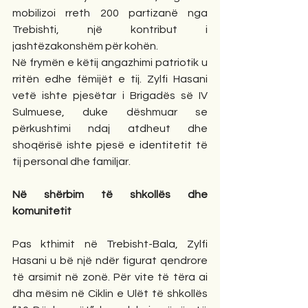
mobilizoi rreth 200 partizanë nga 
Trebishti, një kontribut i 
jashtëzakonshëm për kohën.
Në frymën e këtij angazhimi patriotik u 
rritën edhe fëmijët e tij. Zylfi Hasani 
vetë ishte pjesëtar i Brigadës së IV 
Sulmuese, duke dëshmuar se 
përkushtimi ndaj atdheut dhe 
shoqërisë ishte pjesë e identitetit të 
tij personal dhe familjar.
Në shërbim të shkollës dhe 
komunitetit
Pas kthimit në Trebisht-Bala, Zylfi 
Hasani u bë një ndër figurat qendrore 
të arsimit në zonë. Për vite të tëra ai 
dha mësim në Ciklin e Ulët të shkollës 