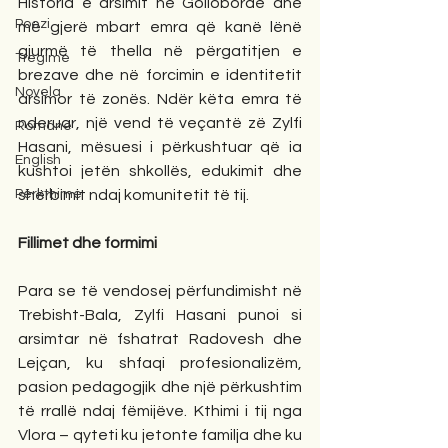
Historia e arsimit në Gollobordë dhe 
Poezi
më gjerë mbart emra që kanë lënë 
gjurmë të thella në përgatitjen e 
Tregime
brezave dhe në forcimin e identitetit 
Novela
arsimor të zonës. Ndër këta emra të 
nderuar, një vend të veçantë zë Zylfi 
Romane
Hasani, mësuesi i përkushtuar që ia 
English
kushtoi jetën shkollës, edukimit dhe 
Përkthime
shërbimit ndaj komunitetit të tij.
Fillimet dhe formimi
Para se të vendosej përfundimisht në 
Trebisht-Bala, Zylfi Hasani punoi si 
arsimtar në fshatrat Radovesh dhe 
Lejçan, ku shfaqi profesionalizëm, 
pasion pedagogjik dhe një përkushtim 
të rrallë ndaj fëmijëve. Kthimi i tij nga 
Vlora – qyteti ku jetonte familja dhe ku 