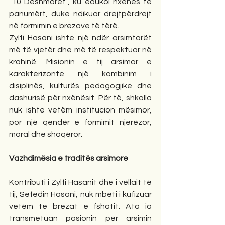
“10 Dëshmorët”, ku edukoi nxënës të 
panumërt, duke ndikuar drejtpërdrejt 
në formimin e brezave të tërë.
Zylfi Hasani ishte një ndër arsimtarët 
më të vjetër dhe më të respektuar në 
krahinë. Misionin e tij arsimor e 
karakterizonte një kombinim i 
disiplinës, kulturës pedagogjike dhe 
dashurisë për nxënësit. Për të, shkolla 
nuk ishte vetëm institucion mësimor, 
por një qendër e formimit njerëzor, 
moral dhe shoqëror.
Vazhdimësia e traditës arsimore
Kontributi i Zylfi Hasanit dhe i vëllait të 
tij, Sefedin Hasani, nuk mbeti i kufizuar 
vetëm te brezat e fshatit. Ata ia 
transmetuan pasionin për arsimin 