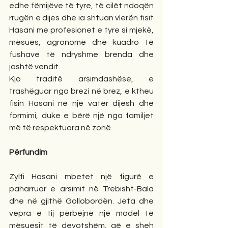
edhe fëmijëve të tyre, të cilët ndoqën 
rrugën e dijes dhe ia shtuan vlerën fisit 
Hasani me profesionet e tyre si mjekë, 
mësues, agronomë dhe kuadro të 
fushave të ndryshme brenda dhe 
jashtë vendit.
Kjo traditë arsimdashëse, e 
trashëguar nga brezi në brez, e ktheu 
fisin Hasani në një vatër dijesh dhe 
formimi, duke e bërë një nga familjet 
më të respektuara në zonë.
Përfundim
Zylfi Hasani mbetet një figurë e 
paharruar e arsimit në Trebisht-Bala 
dhe në gjithë Gollobordën. Jeta dhe 
vepra e tij përbëjnë një model të 
mësuesit të devotshëm, që e sheh 