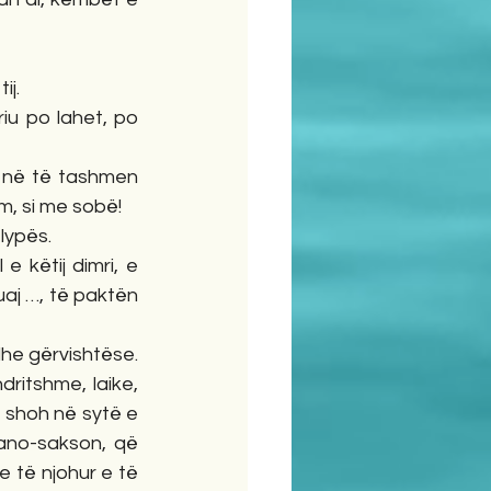
ij.
iu po lahet, po 
 në të tashmen 
m, si me sobë!
lypës.
 këtij dimri, e 
uaj …, të paktën 
dhe gërvishtëse. 
ritshme, laike, 
 shoh në sytë e 
kano-sakson, që 
e të njohur e të 