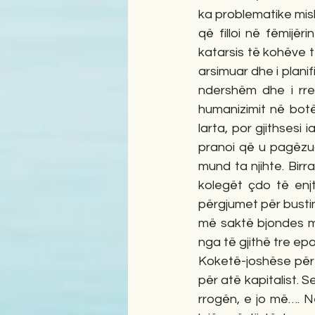
ka problematike mish
që filloi në fëmijër
katarsis të kohëve të
arsimuar dhe i planif
ndershëm dhe i rreg
humanizimit në botë
larta, por gjithsesi 
pranoi që u pagëzua 
mund ta njihte. Birr
kolegët çdo të enjt
përgjumet për bustin e
më saktë bjondes m
nga të gjithë tre epok
Koketë-joshëse për la
për atë kapitalist. S
rrogën, e jo më…. Në