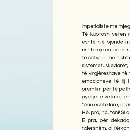
imperialiste me mjegu
Të kuptosh veten n
është një bjonde ma
është një emocion ski
të shtypur me gisht 
sistemet, skedarët
të virgjëreshave të
emocioneve të tij të
premtim për të pathye
pyetje të vetme, të 
“Ariu është larë, i pa
Hë, pra, hë, tani! Si
E pra, për dekada, 
ndershëm, ai fërkon 