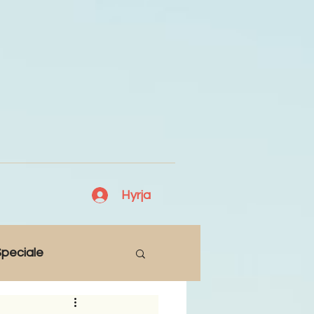
Hyrja
peciale
Lajme