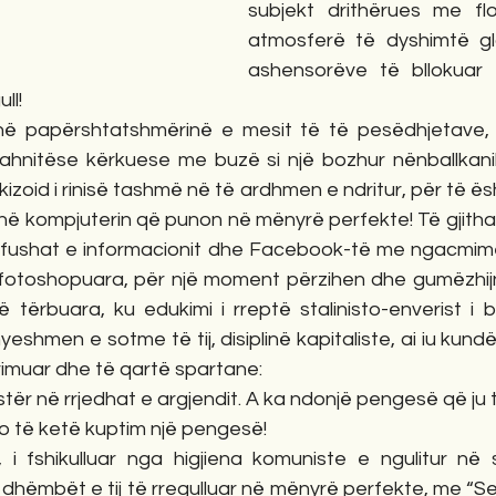
subjekt drithërues me fl
atmosferë të dyshimtë gl
ashensorëve të bllokuar t
ll!
ë papërshtatshmërinë e mesit të të pesëdhjetave, k
hnitëse kërkuese me buzë si një bozhur nënballkanik 
zoid i rinisë tashmë në të ardhmen e ndritur, për të ësh
në kompjuterin që punon në mënyrë perfekte! Të gjitha gjë
, fushat e informacionit dhe Facebook-të me ngacmim
 fotoshopuara, për një moment përzihen dhe gumëzhijn
 tërbuara, ku edukimi i rreptë stalinisto-enverist i bab
shmen e sotme të tij, disiplinë kapitaliste, ai iu kundë
rimuar dhe të qartë spartane:
stër në rrjedhat e argjendit. A ka ndonjë pengesë që ju të 
 do të ketë kuptim një pengesë!
i fshikulluar nga higjiena komuniste e ngulitur në shp
dhëmbët e tij të rregulluar në mënyrë perfekte, me “Se