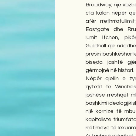
Broadway, një vazhd
cila kalon nëpër qe
afër rrethrrotulli
Eastgate dhe Rrug
lumit Itchen, pikë
Guildhall që ndodhe
presin bashkëshorte
biseda jashtë gjë
gërmojnë në histori.
Nëpër qiellin e zy
qytetit të Wincheste
joshëse rrëshqet mbi 
bashkimi ideologjikis
një kornize të mbus
kapitaliste triumfa
rrëfimeve të lexuar
Ai tashmë ndodhet fa