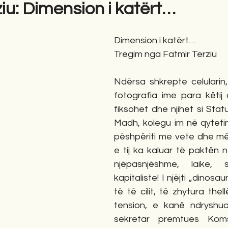
iu: Dimension i katërt…
gime
Novela
Romane
English
Përkth
Dimension i katërt…
Tregim nga Fatmir Terziu
Ndërsa shkrepte celularin,
fotografia ime para këtij ar
fiksohet dhe njihet si Statu
Madh, kolegu im në qytetin
pëshpëriti me vete dhe më 
e tij ka kaluar të paktën 
njëpasnjëshme, laike, s
kapitaliste! I njëjti „dinosaur
të të cilit, të zhytura thel
tension, e kanë ndryshua
sekretar premtues Kom