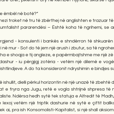
ë e ëmbël në botë?“
mezi troket në tru të zbërthej në anglishten e trazuar të t
iumfalisht pararendësi – Është koha të ngrihemi, se ar
rgjend - konsulenti i bankës e shndërron të shkuarën
i në mur - Sot do të jem një arush i zbutur, sa të ngrohe
 tha e shoqja e tij angleze, e papërmbajtshme me një zë 
dashur - iu përgjigj zotëria - vetëm një dilemë e vogël e
shtlindjeve. A do ta konsideronit ndryshimin e bindjes s
ishullit, dielli përkul horizontin në një unazë të zbehtë 
cat e fryra nga Jugu, retë e vogla shtrijnë shpresa të nd
taliste. Ndërsa hedh sytë tek statuja e Alfredit të Madh,
e lexoj vetëm një triptik dashurie në sytë e çiftit ball
ek ai, pra ish Konsomolisti-Kapitalist, si një shall aksiom