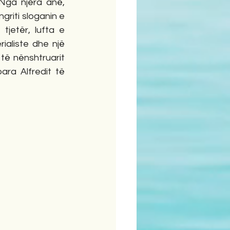
Nga njëra anë, 
ngriti sloganin e 
etër, lufta e 
aliste dhe një 
të nënshtruarit 
ra Alfredit të 