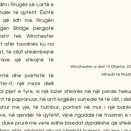
im i Rrugës së Lartë e 
ndër të qytetit. Është 
mit që lidh me Rrugën 
ën Bridge përgjatë 
risht tek Winchester 
t afër tavolinës ku na 
t, të cilat shkëmbejnë 
rave që shkojnë të 
Winchester, e diel 15 Dhjetor, 20
Alfredit të Mad
mtë dhe joartistik të 
r-it, një rreze dielli 
pijet e tyre, si një lazer shkrirës në një perde hekuri. S
ht të papranuar, në anti-logjikën surreale të të cilit, i de
hur me yje, të humbur, portreti në mur i një bankie
tore, në qendër të qytetit, vijnë ngadalë në trazimin 
a duke prurë me vete edhe bisedat dypalëshe që shkër
re afër, pikërisht aty në këmbët hyjnore, sikurse i qu