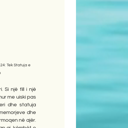
24: Tek Statuja e 
h
i një fill i një 
hur me uiski pas 
ri dhe statuja 
e memorjeve dhe 
moqen në ajër. 
an ai, këmbët e 