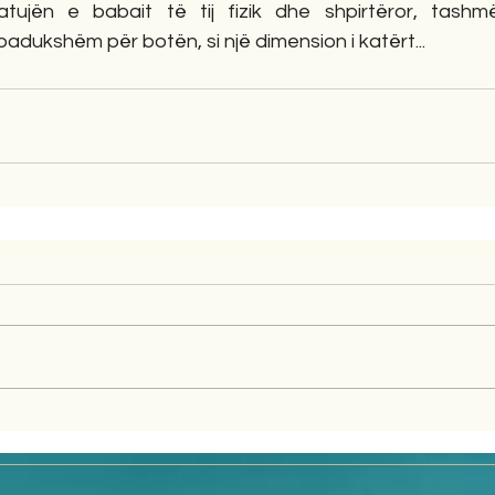
tujën e babait të tij fizik dhe shpirtëror, tashmë 
adukshëm për botën, si një dimension i katërt...