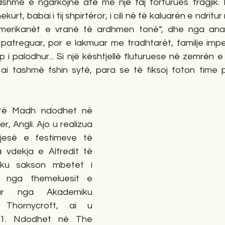
ndshme e ngarkojnë atë me një faj torturues tragjik. 
ekurt, babai i tij shpirtëror, i cili në të kaluarën e ndritur 
merikanët e vranë të ardhmen tonë“, dhe nga ana tj
atreguar, por e lakmuar me tradhtarët, familje imperi
p i palodhur... Si një kështjellë fluturuese në zemrën e 
ai tashmë fshin sytë, para se të fiksoj foton time pa
 të Madh ndodhet në 
, Angli. Ajo u realizua 
jesë e festimeve të 
a vdekja e Alfredit të 
ku sakson mbetet i 
ë nga themeluesit e 
uar nga Akademiku 
Thornycroft, ai u 
1. Ndodhet në The 