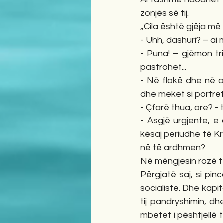
zonjës së tij.
„Cila është gjëja m
- Uhh, dashuri? – ai 
- Puna! – gjëmon tr
pastrohet...
- Në flokë dhe në a
dhe meket si portret
- Çfarë thua, ore? -
- Asgjë urgjente, e 
kësaj periudhe të Kri
në të ardhmen?
Në mëngjesin rozë të 
Përgjatë saj, si pin
socialiste. Dhe kapi
tij pandryshimin, dh
mbetet i pështjellë t