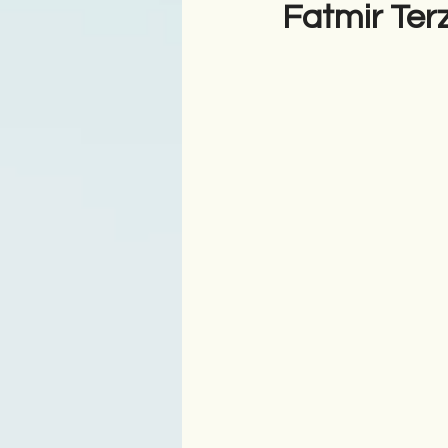
Fatmir Terz
Antologji
Poezi
Tre