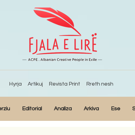
Hyrja
Artikuj
Revista Print
Rreth nesh
erziu
Editorial
Analiza
Arkiva
Ese
S
Reportazh
Studime
Intervista
Kulturë