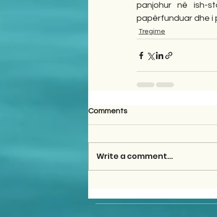
panjohur në ish-sta
papërfunduar dhe i p
Tregime
Comments
Write a comment...