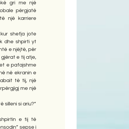
okë gri me një 
obale përgjatë 
ë një karriere 
ur shefja jote 
dhe shpirti yt 
të e njëjtë, për 
rat e tij atje, 
et e pafajshme 
ë në ekranin e 
ait të tij, një 
rpërgjigj me një 
silleni si ariu?“
irtin e tij të 
nsodin” sepse i 