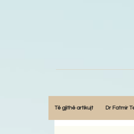
Të gjithë artikujt
Dr Fatmir T
Opinione
Komunitet