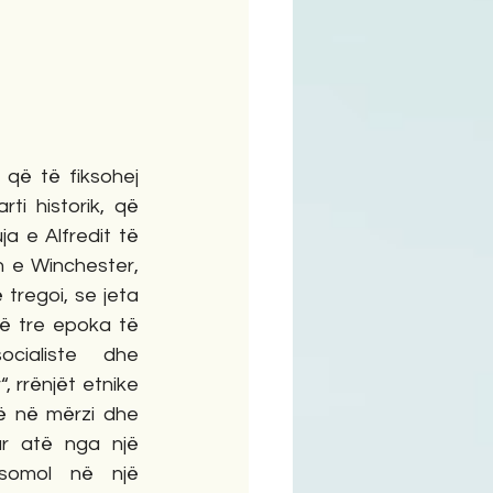
ime
 që të fiksohej 
ti historik, që 
ja e Alfredit të 
 e Winchester, 
tregoi, se jeta 
në tre epoka të 
ocialiste dhe 
“, rrënjët etnike 
lë në mërzi dhe 
r atë nga një 
somol në një 