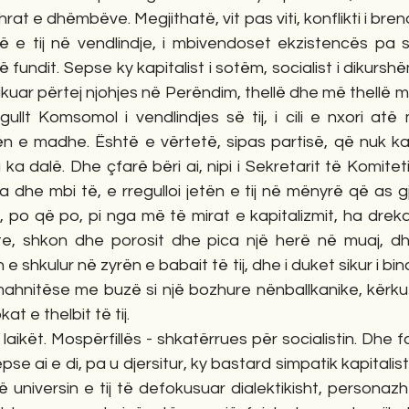
rat e dhëmbëve. Megjithatë, vit pas viti, konflikti i bre
inë e tij në vendlindje, i mbivendoset ekzistencës pa 
 fundit. Sepse ky kapitalist i sotëm, socialist i dikurshëm,
ikuar përtej njohjes në Perëndim, thellë dhe më thellë m
ullt Komsomol i vendlindjes së tij, i cili e nxori atë
n e madhe. Është e vërtetë, sipas partisë, që nuk ka
ia ka dalë. Dhe çfarë bëri ai, nipi i Sekretarit të Komiteti
dhe mbi të, e rregulloi jetën e tij në mënyrë që as gjys
a, po që po, pi nga më të mirat e kapitalizmit, ha dre
e, shkon dhe porosit dhe pica një herë në muaj, dhe
 shkulur në zyrën e babait të tij, dhe i duket sikur i binde
ahnitëse me buzë si një bozhure nënballkanike, kërk
at e thelbit të tij.
ikët. Mospërfillës - shkatërrues për socialistin. Dhe fa
epse ai e di, pa u djersitur, ky bastard simpatik kapitalist
 universin e tij të defokusuar dialektikisht, personazh