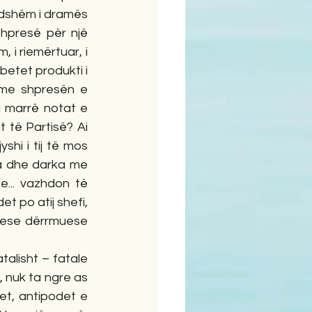
ndshëm i dramës 
shpresë për një 
 i riemërtuar, i 
betet produkti i 
 me shpresën e 
 marrë notat e 
t të Partisë? Ai 
hi i tij të mos 
ka dhe darka me 
... vazhdon të 
t po atij shefi, 
uese dërrmuese 
talisht – fatale 
, nuk ta ngre as 
et, antipodet e 