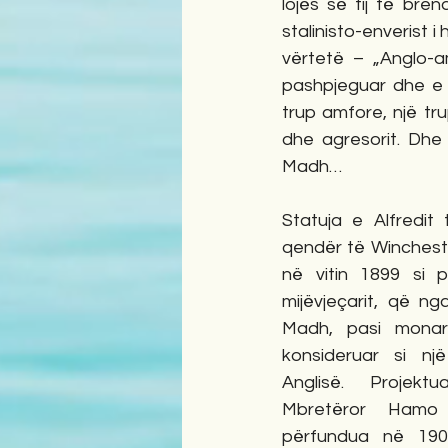
lojës së tij të bre
stalinisto-enverist i h
vërtetë – „Anglo-a
pashpjeguar dhe e p
trup amfore, një tru
dhe agresorit. Dhe 
Madh…
Statuja e Alfredit
qendër të Winchester
në vitin 1899 si p
mijëvjeçarit, që ng
Madh, pasi monar
konsideruar si nj
Anglisë. Projekt
Mbretëror Hamo 
përfundua në 190