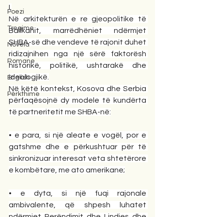
I.
Poezi
Në arkitekturën e re gjeopolitike të 
Tregime
Ballkanit, marrëdhëniet ndërmjet 
SHBA-së dhe vendeve të rajonit duhet 
Novela
ridizajnihen nga një sërë faktorësh 
Romane
historikë, politikë, ushtarakë dhe 
ideologjikë.
English
Në këtë kontekst, Kosova dhe Serbia 
Përkthime
përfaqësojnë dy modele të kundërta 
të partneritetit me SHBA-në:
• e para, si një aleate e vogël, por e 
gatshme dhe e përkushtuar për të 
sinkronizuar interesat veta shtetërore 
e kombëtare, me ato amerikane;
• e dyta, si një fuqi rajonale 
ambivalente, që shpesh luhatet 
ndërmjet Perëndimit dhe Lindjes dhe 