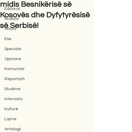
midis Besnikërisë së
Editorial
Kosovës dhe Dyfytyrësisë
Analiza
së Serbisë!
Arkiva
Ese
Speciale
Opinione
Komunitet
Reportazh
Studime
Intervista
Kulturë
Lajme
Antologji