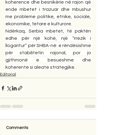
koherence dhe besnikërie në rajon që 
ende mbetet i trazuar dhe mbushur 
me probleme politike, etnike, sociale, 
ekonomike, fetare e kulturore.
Ndërkaq, Serbia mbetet, të paktën 
edhe për një kohë, një “rrezik i 
llogaritur” për SHBA-në: e rëndësishme 
për stabilitetin rajonal, por jo 
gjithmonë e besueshme dhe 
koherente si aleate strategjike.
Editorial
Comments