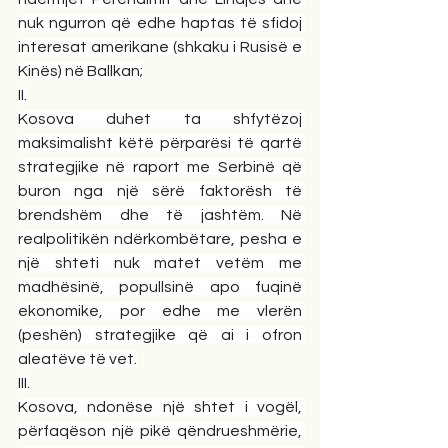
nuk ngurron që edhe haptas të sfidoj 
interesat amerikane (shkaku i Rusisë e 
Kinës) në Ballkan;
II.
Kosova duhet ta shfytëzoj 
maksimalisht këtë përparësi të qartë 
strategjike në raport me Serbinë që 
buron nga një sërë faktorësh të 
brendshëm dhe të jashtëm. Në 
realpolitikën ndërkombëtare, pesha e 
një shteti nuk matet vetëm me 
madhësinë, popullsinë apo fuqinë 
ekonomike, por edhe me vlerën 
(peshën) strategjike që ai i ofron 
aleatëve të vet.
III.
Kosova, ndonëse një shtet i vogël, 
përfaqëson një pikë qëndrueshmërie, 