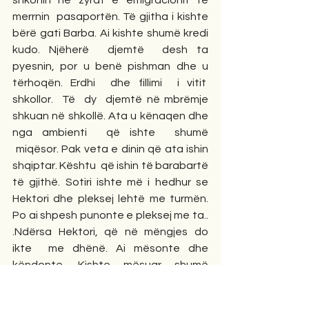
merrnin  pasaportën. Të gjitha i kishte 
bërë gati Barba. Ai kishte shumë kredi 
kudo. Njëherë  djemtë  desh ta 
pyesnin, por u benë pishman dhe u 
tërhoqën. Erdhi  dhe fillimi  i vitit  
shkollor.  Të  dy  djemtë në mbrëmje 
shkuan në shkollë. Ata u kënaqen dhe 
nga ambienti  që ishte  shumë 
 miqësor. Pak veta e dinin që ata ishin 
shqiptar. Kështu  që ishin të barabartë 
të gjithë. Sotiri ishte më i hedhur se 
Hektori dhe pleksej lehtë me turmën. 
Po ai shpesh punonte e pleksej me ta.. 
.Ndërsa Hektori, që në mëngjes do 
ikte  me dhënë. Ai mësonte dhe 
këndonte. Kishte mësuar shumë 
këngë Greke, po dhe Shqiptare. 
Hektori, ishte me nota më të mira, se 