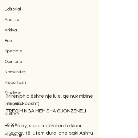
Editorial
Analiza
Arkiva
Ese
Speciale
Opinione
Komunitet
Reportazh
Studime
(Mirënjohja është një lule, që nuk mbinë 
në çdo kopsht)
Intervista
TREGIM NGA MEMISHA GJONZENELI
Kulturë
Lajme
Ata të dy, sapo mbërritën te kloni.
-Hektor, të lutem duro  dhe pak! Ashtu 
Antologji