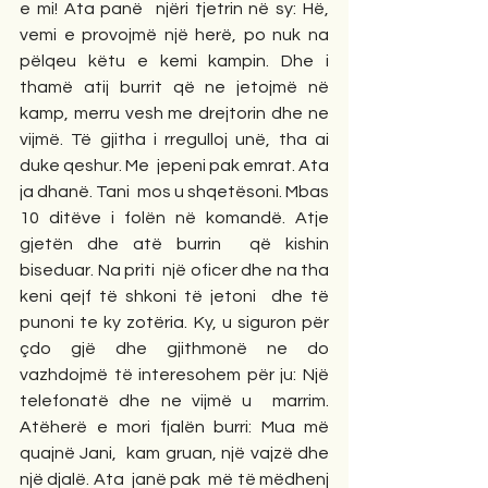
e mi! Ata panë  njëri tjetrin në sy: Hë, 
vemi e provojmë një herë, po nuk na 
pëlqeu këtu e kemi kampin. Dhe i 
thamë atij burrit që ne jetojmë në 
kamp, merru vesh me drejtorin dhe ne 
vijmë. Të gjitha i rregulloj unë, tha ai 
duke qeshur. Me  jepeni pak emrat. Ata 
ja dhanë. Tani  mos u shqetësoni. Mbas 
10 ditëve i folën në komandë. Atje 
gjetën dhe atë burrin  që kishin 
biseduar. Na priti  një oficer dhe na tha 
keni qejf të shkoni të jetoni  dhe të 
punoni te ky zotëria. Ky, u siguron për 
çdo gjë dhe gjithmonë ne do 
vazhdojmë të interesohem për ju: Një 
telefonatë dhe ne vijmë u  marrim. 
Atëherë e mori fjalën burri: Mua më 
quajnë Jani,  kam gruan, një vajzë dhe 
një djalë. Ata  janë pak  më të mëdhenj 