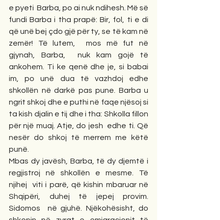
e pyeti  Barba, po ai nuk ndihesh. Më së 
fundi Barba i tha prapë: Bir, fol, ti e di 
që unë bej çdo gjë për ty, se të kam në 
zemër! Të lutem,  mos më fut në 
gjynah, Barba,  nuk kam gojë të 
ankohem. Ti ke qenë dhe je, si babai 
im, po unë dua të vazhdoj edhe 
shkollën në darkë pas pune. Barba u 
ngrit shkoj dhe e puthi në faqe njësoj si 
ta kish djalin e tij dhe i tha: Shkolla fillon 
për një muaj. Atje, do jesh  edhe ti. Që 
nesër do shkoj të merrem me këtë 
punë. 
Mbas dy javësh, Barba, të dy djemtë i 
regjistroj në shkollën e mesme. Të 
njihej  viti i parë, që kishin mbaruar në 
Shqipëri, duhej të jepej provim. 
Sidomos  në gjuhë. Njëkohësisht, do 
shkonin në zyrat e emigracionit të 