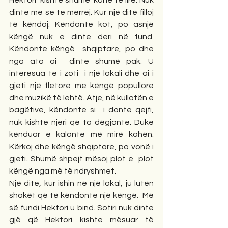
dinte me se te merrej. Kur një dite filloj 
të këndoj. Këndonte kot, po asnjë 
këngë nuk e dinte deri në fund. 
Këndonte këngë  shqiptare, po dhe 
nga ato ai  dinte shumë pak. U 
interesua te i zoti  i një lokali dhe ai i 
gjeti një fletore me këngë popullore 
dhe muzikë të lehtë. Atje, në kullotën e 
bagëtive, këndonte si  i donte qejfi, 
nuk kishte njeri që ta dëgjonte. Duke 
kënduar e kalonte më mirë kohën. 
Kërkoj dhe këngë shqiptare, po vonë i 
gjeti...Shumë shpejt mësoj plot e  plot 
këngë nga më të ndryshmet. 
Një dite, kur ishin në një lokal, ju lutën 
shokët që të këndonte një këngë.  Më 
së fundi Hektori u bind. Sotiri nuk dinte 
gjë që Hektori kishte mësuar të 