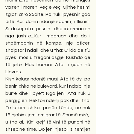
vajtën  i morën, veç e veç. Gjithë hetimi 
zgjati afro 25ditë. Po nuk i pyesnin çdo 
ditë. Kur donin ndonjë sqarim, i flisnin.  
Si dukej ata  prisnin  dhe informacion 
nga jashtë...Kur  mbaruan dhe do i 
shpërndanin në kampe, një oficer  
shqiptar i ndali  dhe u tha: Cilido që t’u 
pyes  mos u tregoni asgjë. Kushdo që 
të jetë. Mos harroni. Ata  i çuan në 
Llavros. 
Kish kaluar ndonjë muaj. Ata të dy  po 
bënin xhiro në bulevard, kur i ndaloj një 
burrë dhe i pyet: Nga jeni. Ata nuk u 
përgjigjen. Hektori ndenji pak dhe i tha: 
Të lutem  shiko  punën tënde, ne nuk 
të njohim, jemi emigrantë. Shumë mirë,  
u tha ai.  Kini qejf të vini të punoni në 
shtëpinë time. Do jeni njësoj  si fëmijët 