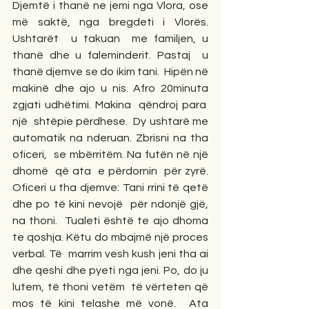
Djemtë i thanë ne jemi nga Vlora, ose 
më saktë, nga bregdeti i Vlorës. 
Ushtarët  u takuan  me familjen, u 
thanë dhe u faleminderit. Pastaj  u 
thanë djemve se do ikim tani.  Hipën në 
makinë dhe ajo u nis. Afro 20minuta 
zgjati udhëtimi. Makina  qëndroj para  
një  shtëpie përdhese.  Dy ushtarë me 
automatik na nderuan. Zbrisni na tha 
oficeri,  se mbërritëm. Na futën në një 
dhomë  që ata  e përdornin  për zyrë. 
Oficeri u tha djemve: Tani rrini të qetë 
dhe po të kini nevojë  për ndonjë gjë, 
na thoni.  Tualeti është te ajo dhoma 
te qoshja. Këtu do mbajmë një proces 
verbal. Të  marrim vesh kush jeni tha ai 
dhe qeshi dhe pyeti nga jeni. Po, do ju 
lutem, të thoni vetëm  të vërteten që 
mos të kini telashe më vonë.  Ata 