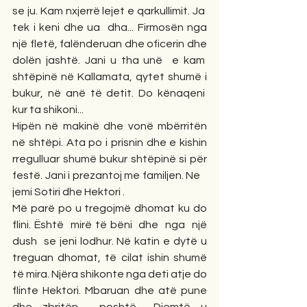
se ju. Kam nxjerrë lejet e qarkullimit. Ja  
tek i keni dhe ua  dha... Firmosën nga 
një fletë, falënderuan dhe oficerin dhe 
dolën jashtë. Jani u tha unë  e kam  
shtëpinë në Kallamata, qytet shumë i 
bukur, në anë të detit. Do kënaqeni  
kur ta shikoni... 
Hipën në makinë dhe vonë mbërritën 
në shtëpi. Ata po i prisnin dhe e kishin 
rregulluar shumë bukur shtëpinë si për 
festë. Jani i prezantoj me familjen. Ne    
jemi Sotiri dhe Hektori .  
Më parë po u tregojmë dhomat ku do 
flini. Është  mirë të bëni  dhe  nga  një 
dush  se jeni lodhur. Në katin e dytë u 
treguan dhomat, të cilat ishin shumë 
të mira. Njëra shikonte nga deti atje do 
flinte Hektori. Mbaruan dhe atë pune 
dhe zbritën  poshtë... Djemtë u 