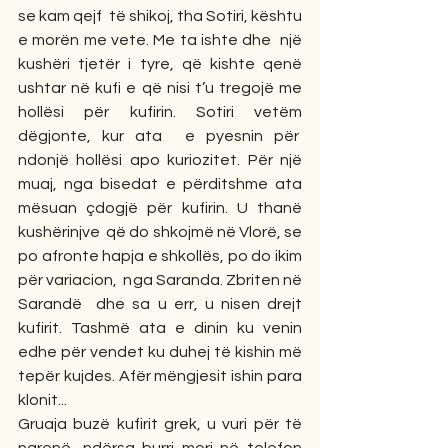
se kam qejf  të shikoj, tha Sotiri, kështu 
e morën me vete. Me ta ishte dhe  një 
kushëri tjetër i tyre, që kishte qenë 
ushtar në kufi e që nisi t’u tregojë me 
hollësi për kufirin. Sotiri vetëm 
dëgjonte, kur ata  e pyesnin për  
ndonjë hollësi apo kuriozitet. Për një 
muaj, nga bisedat e përditshme ata 
mësuan çdogjë për kufirin. U thanë 
kushërinjve  që do shkojmë në Vlorë, se 
po afronte hapja e shkollës, po do ikim 
për variacion,  nga Saranda. Zbriten në 
Sarandë  dhe sa u err, u nisen drejt 
kufirit. Tashmë ata e dinin ku venin 
edhe për vendet ku duhej të kishin më 
tepër kujdes. Afër mëngjesit ishin para 
klonit...
Gruaja buzë kufirit grek, u vuri për të 
ngrenë, ndërsa burri mori në telefon 