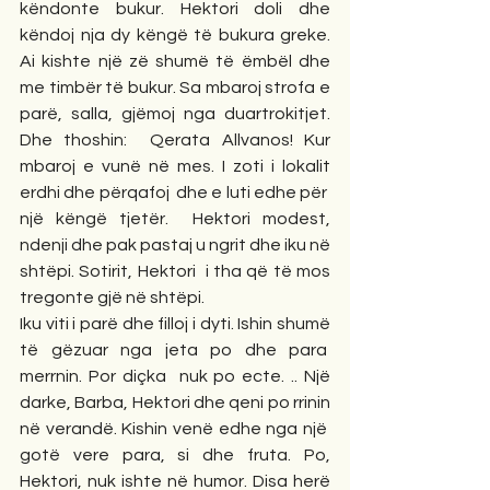
këndonte bukur. Hektori doli dhe 
këndoj nja dy këngë të bukura greke. 
Ai kishte një zë shumë të ëmbël dhe 
me timbër të bukur. Sa mbaroj strofa e 
parë, salla, gjëmoj nga duartrokitjet. 
Dhe thoshin:  Qerata Allvanos! Kur 
mbaroj e vunë në mes. I zoti i lokalit 
erdhi dhe përqafoj  dhe e luti edhe për  
një këngë tjetër.  Hektori modest, 
ndenji dhe pak pastaj u ngrit dhe iku në 
shtëpi. Sotirit, Hektori  i tha që të mos 
tregonte gjë në shtëpi.                         
Iku viti i parë dhe filloj i dyti. Ishin shumë 
të gëzuar nga jeta po dhe para  
merrnin. Por diçka  nuk po ecte. .. Një 
darke, Barba, Hektori dhe qeni po rrinin 
në verandë. Kishin venë edhe nga një  
gotë vere para, si dhe fruta. Po, 
Hektori, nuk ishte në humor. Disa herë 