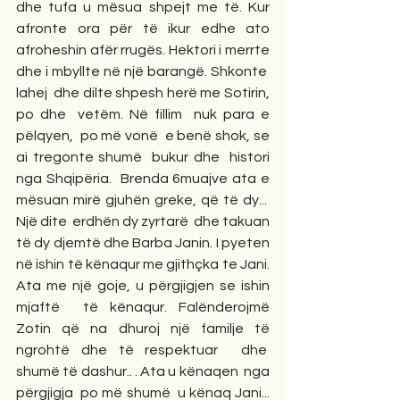
dhe tufa u mësua shpejt me të. Kur 
afronte ora për të ikur edhe ato 
afroheshin afër rrugës. Hektori i merrte 
dhe i mbyllte në një barangë. Shkonte  
lahej  dhe dilte shpesh herë me Sotirin, 
po dhe  vetëm. Në fillim  nuk para e 
pëlqyen,  po më vonë  e benë shok, se 
ai tregonte shumë  bukur dhe  histori 
nga Shqipëria.  Brenda 6muajve ata e 
mësuan mirë gjuhën greke, që të dy...  
Një dite  erdhën dy zyrtarë  dhe takuan 
të dy djemtë dhe Barba Janin. I pyeten 
në ishin të kënaqur me gjithçka te Jani. 
Ata me një goje, u përgjigjen se ishin 
mjaftë  të kënaqur. Falënderojmë 
Zotin që na dhuroj një familje të 
ngrohtë dhe të respektuar  dhe  
shumë të dashur.. . Ata u kënaqen  nga 
përgjigja  po më shumë  u kënaq Jani... 