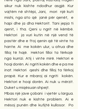
sikur nuk kishte ndodhur asgjë. Kur 
vajtëm në shtëpi, Jani,  mori  një kuti 
mishi, nga ato që  janë për qenët,  e 
hapi dhe ja dha Hektorit. Tani jepja ti 
qenit, i tha. Qeni u ngrit në këmbë. 
Hektori  ja vuri kutin në një vend të 
pastër dhe e ftoj qenin që të vinte ta 
hante. Ai  me kokën ulur, u afrua dhe 
filloj të hajë.  Hektori filloi ta fërkojë  
nga kurrizi. Atij i vinte mirë. Hektori e 
hoqi dorën. Ai  ngriti kokën dhe e pa me 
inat. Hektori  qeshi dhe filloj ta fërkoj 
prapë. Kur e mbaroj ai ngriti  kokën. 
Hektori e hoqi dorën. Ai nuk u mërzit. 
Duket u miqësuan shpejt.
Mbas një jave çobani  i vjetër u largua. 
Hektori nuk e kishte problem. Ai e 
mësoj punën dhe kufijtë kullosor.  Po 