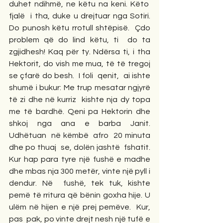
duhet ndihmë, ne këtu na keni. Këto  
fjalë  i tha, duke u drejtuar nga Sotiri. 
Do punosh këtu rrotull shtëpisë.  Çdo 
problem që do lind këtu, ti  do ta 
zgjidhesh! Kaq për ty. Ndërsa ti, i tha 
Hektorit, do vish me mua, të të tregoj 
se çfarë do besh.  I foli  qenit,  ai ishte 
shumë i bukur: Me trup mesatar ngjyrë 
të zi dhe në kurriz  kishte nja dy topa 
me të bardhë. Qeni pa Hektorin dhe 
shkoj nga ana e barba Janit. 
Udhëtuan  në këmbë  afro  20 minuta 
dhe po thuaj  se, dolën jashtë  fshatit. 
Kur hap para tyre një fushë e madhe 
dhe mbas nja 300 metër, vinte një pyll i 
dendur. Në  fushë, tek tuk, kishte 
pemë të rritura që bënin goxha hije. U 
ulëm në hijen e një prej pemëve.  Kur, 
pas  pak, po vinte drejt nesh një tufë e 