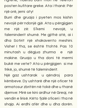
posten kufitare greke. Ata i thanë: Për 
një orë, jemi  aty! 
Burri dhe gruaja i pyeten mos kishin 
nevojë për ndonjë gjë. Ata u përgjigjen 
me një zë: S’kemi  nevojë, u 
faleminderit shumë. Me gjithë atë, ai i 
dha Sotirit një xhakavento meshini. 
Vishe! I tha, se është ftohtë. Pas 10 
minutash u dëgjua zhurma  e  një 
makine. Gruaja u tha doni të merrni 
bukë me vete? Ata u përgjigjen  si me 
frikë, jo, shumë të faleminderit. 
Një gaz ushtarak  u qëndroj  para 
këmbeve. Dy ushtarë dhe një oficer të 
armatosur zbritën në tokë dhe u thanë 
djemve: Mirë se kini ardhur në Greqi, në 
vendin e lirisë. Këto fjalë oficeri i tha në 
shqip. Ai erdhi afër dhe u dha dorën. 