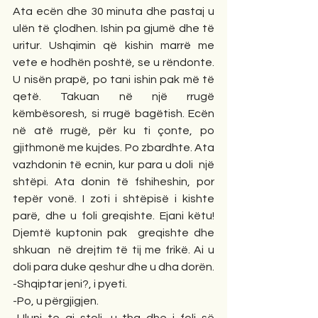
Ata ecën dhe 30 minuta dhe pastaj u 
ulën të çlodhen. Ishin pa gjumë dhe të 
uritur. Ushqimin që kishin marrë me 
vete e hodhën poshtë, se u rëndonte. 
U nisën prapë, po tani ishin pak më të 
qetë. Takuan në një rrugë 
këmbësoresh, si rrugë bagëtish. Ecën 
në atë rrugë, për ku ti çonte, po 
gjithmonë me kujdes. Po zbardhte. Ata 
vazhdonin të ecnin, kur para u doli  një 
shtëpi. Ata donin të fshiheshin, por 
tepër vonë. I zoti i shtëpisë i kishte 
parë, dhe u foli greqishte. Ejani këtu! 
Djemtë kuptonin pak  greqishte dhe 
shkuan  në drejtim të tij me frikë. Ai u 
doli para duke qeshur dhe u dha dorën. 
-Shqiptar jeni?, i pyeti. 
-Po, u përgjigjen. 
-Uluni te ai stoli, u tha dhe i foli së 