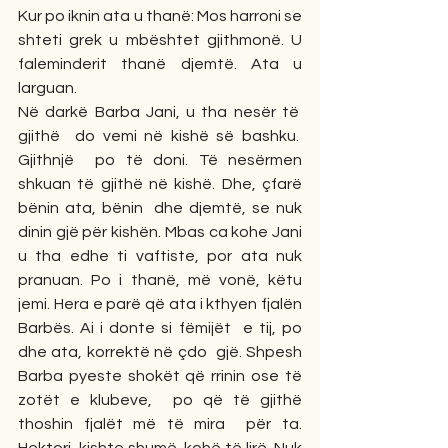
Kur po iknin ata u thanë: Mos harroni se 
shteti grek u mbështet gjithmonë. U 
faleminderit thanë djemtë. Ata u 
larguan. 
Në darkë Barba Jani, u tha nesër të  
gjithë  do vemi në kishë së bashku.  
Gjithnjë  po të doni. Të nesërmen 
shkuan të gjithë në kishë. Dhe, çfarë 
bënin ata, bënin  dhe djemtë, se nuk 
dinin gjë për kishën. Mbas ca kohe Jani 
u tha edhe ti vaftiste, por ata nuk 
pranuan. Po i thanë, më vonë, këtu 
jemi. Hera e parë që ata i kthyen fjalën 
Barbës. Ai i donte si fëmijët  e tij, po 
dhe ata, korrektë në çdo  gjë. Shpesh 
Barba pyeste shokët që rrinin ose të 
zotët e klubeve,  po që të gjithë 
thoshin fjalët më të mira  për ta. 
Hektori  kishte shumë  kohë të lirë. Nuk 