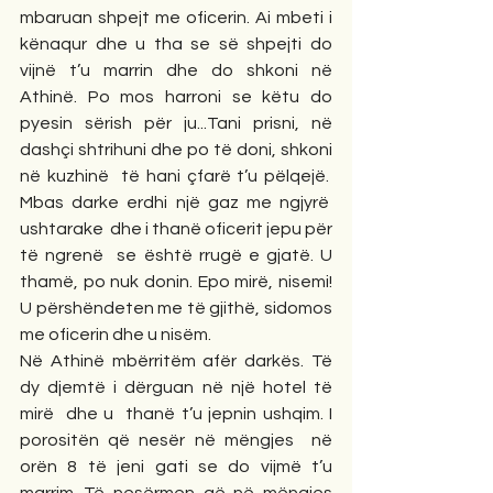
mbaruan shpejt me oficerin. Ai mbeti i 
kënaqur dhe u tha se së shpejti do 
vijnë t’u marrin dhe do shkoni në 
Athinë. Po mos harroni se këtu do 
pyesin sërish për ju...Tani prisni, në 
dashçi shtrihuni dhe po të doni, shkoni 
në kuzhinë  të hani çfarë t’u pëlqejë.  
Mbas darke erdhi një gaz me ngjyrë  
ushtarake  dhe i thanë oficerit jepu për 
të ngrenë  se është rrugë e gjatë. U 
thamë, po nuk donin. Epo mirë, nisemi! 
U përshëndeten me të gjithë, sidomos 
me oficerin dhe u nisëm.  
Në Athinë mbërritëm afër darkës. Të 
dy djemtë i dërguan në një hotel të 
mirë  dhe u  thanë t’u jepnin ushqim. I 
porositën që nesër në mëngjes  në 
orën 8 të jeni gati se do vijmë t’u 
marrim...Të nesërmen që në mëngjes 