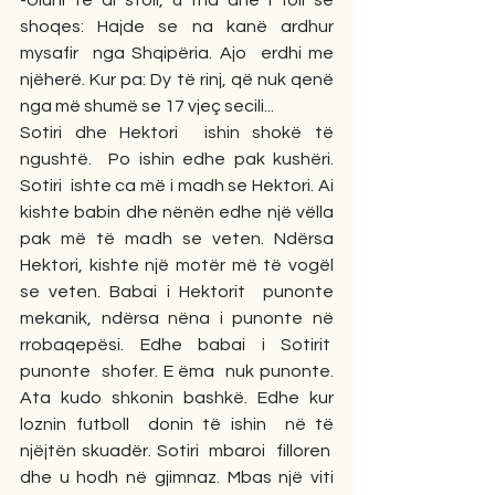
shoqes: Hajde se na kanë ardhur 
mysafir  nga Shqipëria. Ajo  erdhi me 
njëherë. Kur pa: Dy të rinj, që nuk qenë 
nga më shumë se 17 vjeç secili...  
Sotiri dhe Hektori  ishin shokë të 
ngushtë.  Po ishin edhe pak kushëri. 
Sotiri  ishte ca më i madh se Hektori. Ai 
kishte babin dhe nënën edhe një vëlla 
pak më të madh se veten. Ndërsa 
Hektori, kishte një motër më të vogël 
se veten. Babai i Hektorit  punonte 
mekanik, ndërsa nëna i punonte në 
rrobaqepësi. Edhe babai i Sotirit  
punonte  shofer. E ëma  nuk punonte. 
Ata kudo shkonin bashkë. Edhe kur 
loznin futboll  donin të ishin  në të 
njëjtën skuadër. Sotiri  mbaroi  filloren  
dhe u hodh në gjimnaz. Mbas një viti 