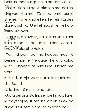
barkas, mos u ngri, se ja arritëm. Ja tek 
Poezi
është  kloni. Hiqe xhaketën me qetësi 
dhe pa zhurmë. Të mos lemë asnjë 
Tregime
shenjë. Fute xhaketën te teli. Kujdes 
Novela
dorën, ashtu... Ule telin poshtë, të kaloj 
Romane
unë...  Kalova! 
-Ngrije ti, po avash, sa ta kap unë! Tani  
English
kalo edhe ti, po  me kujdes. Ashtu,  
Përkthime
bravo! Kaloj dhe Hektori.  
-Tani, shpejt, po me kujdes, mos të 
bëjmë zhurmë. Më duket këtu, u kalua 
kufiri.  Shpejtë të ikim! Dhe u nisen me 
vrap. 
Kishin ikur nja 20 minuta, kur Hektori i 
tha Sotirit:
-U lodha, të ikim me ngadalë.
-Jo, iu përgjigj Sotiri, se rojet shqiptare, 
kur dyshojnë, futen në kufirin Grek pa 
droje. Të lutem, vëlla, ecim edhe pak... 