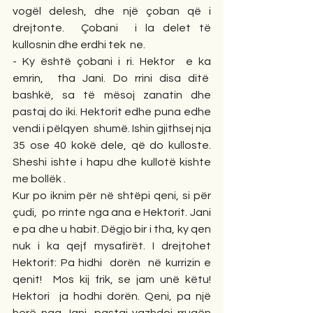
vogël delesh, dhe një çoban që i 
drejtonte.  Çobani  i la delet të 
kullosnin dhe erdhi tek  ne.
- Ky është çobani i ri. Hektor  e ka 
emrin,  tha Jani. Do rrini disa ditë  
bashkë, sa të mësoj zanatin dhe 
pastaj do iki. Hektorit edhe puna edhe 
vendi i pëlqyen  shumë. Ishin gjithsej nja 
35 ose 40 kokë dele, që do kulloste. 
Sheshi ishte i hapu dhe kullotë kishte 
me bollëk .  
Kur po iknim për në shtëpi qeni, si për 
çudi,  po rrinte nga ana e Hektorit. Jani 
e pa dhe u habit. Dëgjo bir i tha, ky qen 
nuk i ka qejf mysafirët. I drejtohet 
Hektorit: Pa hidhi  dorën  në kurrizin e 
qenit!  Mos kij frik, se jam unë këtu! 
Hektori  ja hodhi dorën. Qeni, pa një 
herë nga Jani, pastaj vazhdoj rrugën 