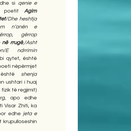
dhe si 
qenie e 
 poetit 
Agim 
tet
/Dhe heshtja 
tëm n’anën e 
rop, gërrop 
 në rrugë
,/Asht 
/E ndrrimin 
 Metafora e natës mbi qytet, është 
poeti nëpërmjet 
 është 
shenja 
 ushtari i huaj 
izik të regjimit) 
rg
, apo edhe 
Visar Zhiti, ka 
por edhe 
jeta e 
 krupulloseshin 