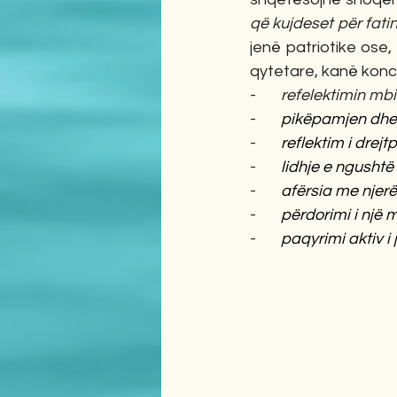
që kujdeset për fatin
jenë patriotike ose, 
qytetare, kanë konc
-       
refelektimin mbi
-       
pikëpamjen dhe p
-       
reflektim i drejtp
-       
lidhje e ngusht
-       
afërsia me njerëz
-       
përdorimi i një m
-       
paqyrimi aktiv i 