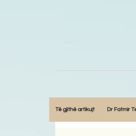
Të gjithë artikujt
Dr Fatmir T
Opinione
Komunitet