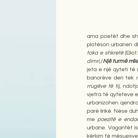
ama poetët dhe shk
toka e shkretë
 (Elio
dimri,
/
Një turmë rrë
jeta e një qyteti 
banorëve deri tek 
n
rrugëve të tij
, ndotj
vjetra të qyteteve et
urbanizohen qendrat
parë lirikë. Nëse duh
me 
poezitë e enda
urbane. Vagantët i
kërkim të mësuesve të