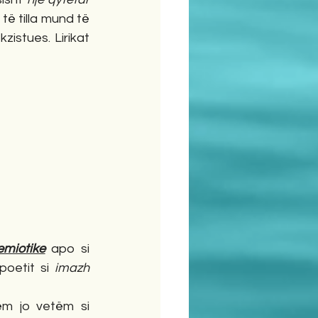
të tilla mund të 
zistues. Lirikat 
emiotike
 apo si 
oetit si 
imazh 
ku qyteti është i pranishëm jo vetëm si 