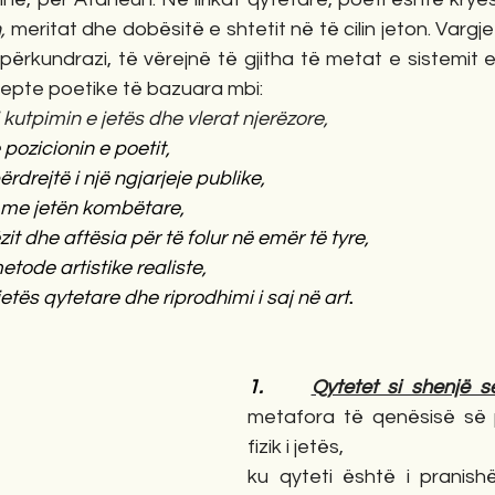
,
 meritat dhe dobësitë e shtetit në të cilin jeton. Vargje 
përkundrazi, të vërejnë të gjitha të metat e sistemit ek
epte poetike të bazuara mbi:
 kutpimin e jetës dhe vlerat njerëzore,
ozicionin e poetit,
ërdrejtë i një ngjarjeje publike,
ë me jetën kombëtare,
it dhe aftësia për të folur në emër të tyre,
etode artistike realiste,
jetës qytetare dhe riprodhimi i saj në art
.
1.     
Qytetet si shenjë s
metafora të qenësisë së p
fizik i jetës,