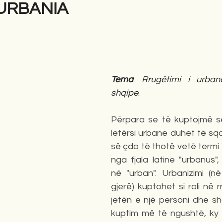
: URBANIA
gime
Novela
Romane
English
Përkth
Tema
: 
Rrugëtimi i urban
shqipe
.
Përpara se të kuptojmë s
letërsi urbane duhet të sq
së çdo të thotë vetë termi "
nga fjala latine "urbanus"
në "urban". Urbanizimi (në
gjerë) kuptohet si roli në rri
jetën e një personi dhe sh
kuptim më të ngushtë, ky ë