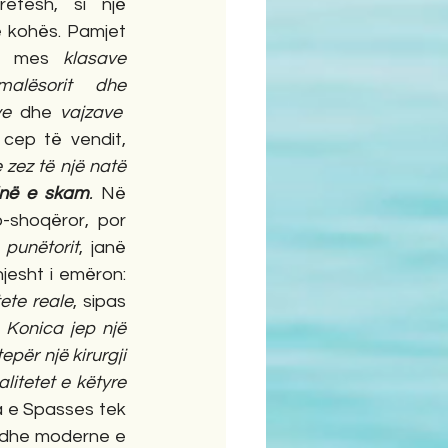
retesh, si një 
e kohës. Pamjet 
et mes 
klasave 
malësorit dhe 
ve 
dhe
 vajzave
cep të vendit, 
 zez të një natë 
sinë e skam
.
 Në 
o-shoqëror, por 
 punëtorit
, janë 
”, Migjeni thjesht i emëron: 
ete reale
, sipas 
 Konica jep një 
për një kirurgji 
itetet e këtyre 
a e Spasses tek 
ë dhe moderne e 