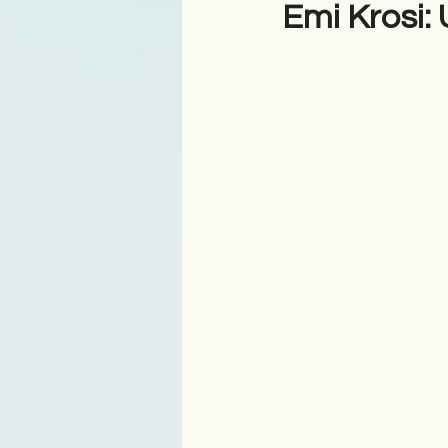
Emi Krosi
Antologji
Poezi
Tre