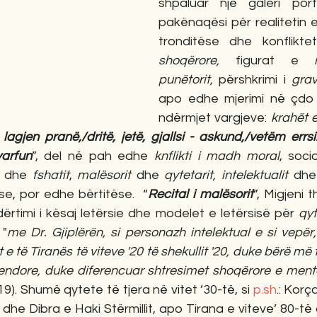
shpaluar një galeri port
pakënaqësi për realitetin 
tronditëse dhe konflikt
shoqërore,
 figurat e 
punëtorit,
 përshkrimi i 
gra
apo edhe mjerimi në çdo 
ndërmjet vargjeve: 
krahët e
lagjen pranë,/dritë, jetë, gjallsi - askund,/vetëm err
arfun
”, del në pah edhe 
knflikti i madh moral
, soci
 
dhe
 fshatit
, 
malësorit 
dhe
 qytetarit,
intelektualit 
dhe
ëse, por edhe bërtitëse.  “
Recital i malësorit
dërtimi i kësaj letërsie dhe modelet e letërsisë për 
qyt
 "
me Dr. Gjiplërën, si personazh intelektual e si vepër,
e të Tiranës të viteve '20 të shekullit '20, duke bërë më te
endore, duke diferencuar shtresimet shoqërore e mental
19). Shumë qytete të tjera në vitet ’30-të, si 
p.sh
.: Korç
a dhe Dibra e Haki Stërmillit, apo Tirana e viteve’ 80-t