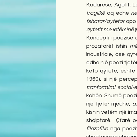
Kadaresë, Agollit, L
tragjikë
 aq edhe 
ne
fshatar/qytetar
 apo
qytetit me letërsinë
 
Koncepti i poezisë u
prozatorët ishin 
më
industriale, ose qyte
edhe një poezi tjetër
këto qytete, është 
1960), si një perce
tranformimi social-
kohën. Shumë poezi 
një tjetër rrjedhë, 
a
kishin vetëm një im
shqiptarë.  Çfarë p
filozofike
 nga poezi
shqetësojnë shoqërin