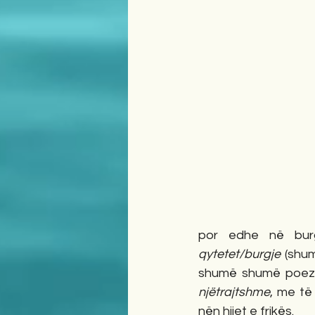
por edhe në burg
qytetet/burgje
 (shu
shumë shumë poezi 
njëtrajtshme
, me të 
nën hijet e frikës. 