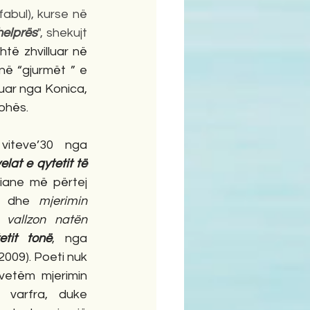
(fabul), kurse në 
helprës
", shekujt 
htë zhvilluar në 
jnë “gjurmët ” e 
uar nga Konica, 
ohës. 
Apo edhe Shkodra e viteve’30 nga 
lat e qytetit të 
niane më përtej 
ë 
dhe 
mjerimin 
 vallzon natën 
etit tonë
, nga 
 2009). Poeti nuk 
 vetëm mjerimin 
varfra, duke 