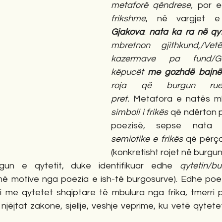
metaforë qëndrese,
 por e
frikshme
, në vargjet e
Gjakova
: 
nata ka ra në qy
mbretnon gjithkund,/Ve
kazermave pa fund/Gër
këpucët 
me gozhdë bajnë
roja që burgun ruen
pret.
simboli i frikës
 që ndërton 
poezisë, sepse nata
semiotike e frikës
 që përçon
(konkretisht rojet në burgun f
un e qytetit, duke identifikuar edhe 
qytetin/bu
më motive nga poezia e ish-të burgosurve). Edhe poeti 
me qytetet shqiptare të mbulura nga frika, tmerri 
njëjtat zakone, sjellje, veshje veprime, ku vetë qytetet