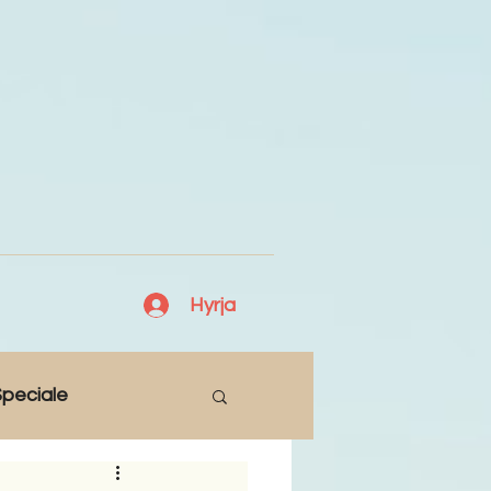
Hyrja
peciale
Lajme