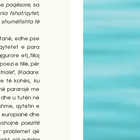
he 
paqësore,
 sa 
ia fshat/qytet
, 
 
shumëfishta të 
 tanë, edhe pse 
qytetet e para 
rore etj.,filloj 
oezi e tillë, për 
triale
”, (Kadare: 
eve të kohës
, ku 
 në pararojë me 
 dhe u futën në 
hme, qytetin e 
 europianë dhe 
yshojnë 
poezitë 
r problemet që 
isht 
një qytetar 