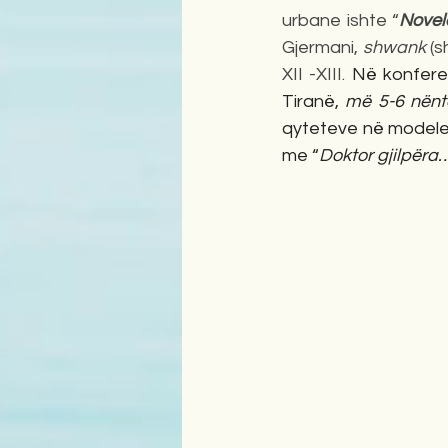
urbane ishte “
Novel
Gjermani, 
shwank
 (
XII -XIII. 
Në konfere
Tiranë, 
më 5-6 nënt
qyteteve në modele s
me “
Doktor gjilpëra…