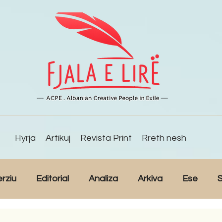
Hyrja
Artikuj
Revista Print
Rreth nesh
erziu
Editorial
Analiza
Arkiva
Ese
S
Reportazh
Studime
Intervista
Kulturë