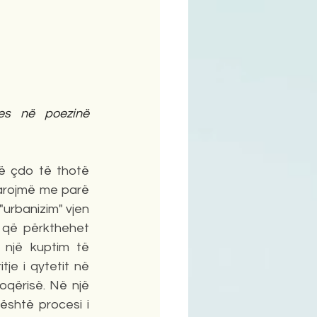
ime
es në poezinë 
ë çdo të thotë 
arojmë me parë 
urbanizim" vjen 
, që përkthehet 
 një kuptim të 
tje i qytetit në 
oqërisë. Në një 
shtë procesi i 