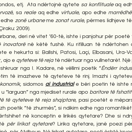
ondos, etj.  Ata ndërtojnë qytete 
sa konflituale
 aq ed
rvozë
, sa 
reale
 aq edhe 
virtuale
, apo edhe 
marrëdhën
 edhe 
zonë urbane
 me 
zonat rurale
, përmes lidhjeve të
(Çiraku: 2009).
rbane, deri në vitet ’60-të, ishte i panjohur për poetë
 inovatorë
 në këtë fushë. Ku rifilluan të ndërtohen 
te e hekurta si: Ballshi, Patosi, Laçi, Elbasani, Ura-Vajgu
, ajo e 
qyteteve të reja
 të ndërtuar nga vullnetarët. Një p
shkruar nga I. Kadare, në vëllimi poetik “
Ëndërr indus
ptim të imazheve të qyteteve të rinj. Imazhi i qytet
ekonomik, 
sidomos 
ai industrial
 e bëri poetin të ishte
u “larguan” nga mjediset rurale apo 
baritore të fshatit
të të qyteteve të reja shqiptare
, pasi poetët e mëpars
azh poetik “të zhurmës”, si ndikim edhe nga romantikët
ërfshihet në konceptin e lirikës qytetare? Dhe si ndr
të 
për lirikat qytetare
? Lirika qytetare, janë poezi pë
ë, për Atdheun. Në lirikat qytetare, poeti është kryes