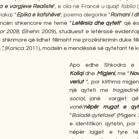
a e vargjeve Realiste
”, e cila në Francë u quajt 
fablio
 
shaka) “
Epika e kafshëve
”, poema alegorike "
Romani i d
ncën shkencore me temë “
Letërsia dhe qyteti
” që ës
or 2009
, (Shehri: 2009), studiuesit e letërsisë evidento
hkrimore që lidhet fillimisht me prozëshkrimin duke fill
”,
 (Konica: 2011), modelin e mendësisë së qytetarit të k
Koliqi
 dhe 
Migjeni
, me “
Nove
veriut
 ”, por klithma migje
një qyteti me 
tragjedin
social
, janë  vargjet: 
që
vonë/
nëpër rrugat e qyt
“
Baladë qytetase
” (Migjeni:
e identifikon qytetin, por
nëpër lagjet e tyre të 