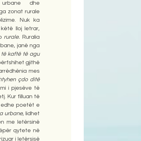
 urbane dhe 
a zonat rurale 
izime. Nuk ka 
të lloj letrar, 
o 
rurale.
 Ruralia 
plotëson urbanen dhe asnasjelltas. Fillesat e një poezie urbane, mirrëfilli urbane, janë nga 
të kaftë të agu 
rfshihet gjithë 
arrëdhënia mes 
tyhen çdo ditë 
mi i pjesëve të 
. Kur filluan të 
 edhe poetët e 
ra urbane
, lidhet 
n me letërsinë 
ëpër qytete në 
zuar i letërsisë 