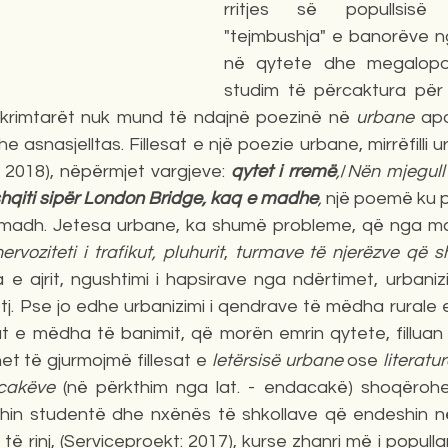
rritjes së popullsisë
"tejmbushja" e banorëve ng
në qytete dhe megalopol
studim të përcaktura për kë
rimtarët nuk mund të ndajnë poezinë në 
urbane
 ap
t: 2018), nëpërmjet vargjeve: 
qytet i rremë
,
/
Nën mjegull 
shqiti sipër London Bridge, kaq e madhe
,
 një poemë ku pë
të madh. Jetesa urbane, ka shumë probleme, që nga m
ervoziteti i trafikut, pluhurit
, 
turmave të njerëzve që sh
a e ajrit, ngushtimi i hapsirave nga ndërtimet, urbanizi
j. Pse jo edhe urbanizimi i qendrave të mëdha rurale etj
 e mëdha të banimit, që morën emrin qytete, filluan
et të gjurmojmë fillesat e 
letërsisë urbane
 ose 
literatu
cakëve
 (në përkthim nga lat. - endacakë) shoqërohe
shin studentë dhe nxënës të shkollave që endeshin n
 rinj, (Serviceproekt: 2017), kurse zhanri më i popullari