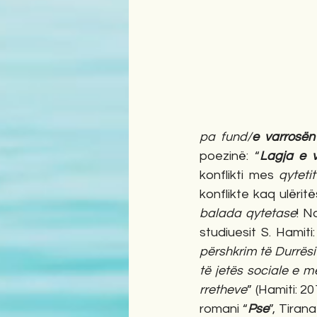
pa fund/
e varrosën 
poezinë: “
Lagja e v
konflikti mes 
qytetit
konflikte kaq ulërit
balada qytetase
! N
studiuesit S. Hamiti:
përshkrim të Durrësit 
të jetës sociale e m
rretheve
” (Hamiti: 20
romani “
Pse
”, Tiran