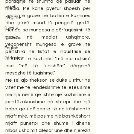
paraqitje të shumta që pasuan në 
Poezi
media. Më kanë pyetur shpesh për 
vendin e grave në botën e kuzhinës 
Tregime
dhe çfarë mund t'i pengojë gratë. 
Novela
Mendoj se mungesa e përfaqësimit të 
grave në mediat ushqimore, 
Romane
veçanërisht mungesa e grave të 
English
përfshira në listat e industrisë së 
Përkthime
shefave të kuzhinës "më me ndikim" 
ose "më të fuqishëm" dërgojnë 
mesazhe të fuqishme.“
Më tej ajo thekson se duke u rritur në 
vitet më të rëndësishme të jetës sime 
me një nënë që ishte një kuzhiniere e 
jashtëzakonshme në shtëpi dhe një 
baba që i pëlqente të na këshillonte 
mjaft mirë, më pas me një bashkëshort 
mjaft punëtor dhe shumë i dhënë 
mbas ushqimit cilësor unë dhe njerëzit 