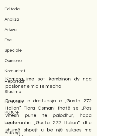
Editorial
Analiza
Arkiva
Ese
Speciale
Opinione
Komunitet
Karriera ime sot kombinon dy nga 
Reportazh
pasionet e mia të mëdha
Studime
Pronarja e drejtuesja e „Gusto 272 
Intervista
Italian“ Flora Osmani thotë se „Pas 
Kulturë
vitesh punë të palodhur, hapa 
restorantin „Gusto 272 Italian“ dhe 
Lajme
shumë shpejt u bë një sukses me 
Antologji