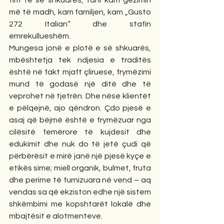
tim të së shkuarës, tani kam gëzimin 
më të madh, kam familjen, kam „Gusto 
272 Italian“ dhe stafin 
emrekullueshëm. 
Mungesa jonë e plotë e së shkuarës, 
mbështetja tek ndjesia e traditës 
është në fakt mjaft çliruese, frymëzimi 
mund të godasë një ditë dhe të 
veprohet në tjetrën. Dhe nëse klientët 
e pëlqejnë, ajo qëndron. Çdo pjesë e 
asaj që bëjmë është e frymëzuar nga 
cilësitë femërore të kujdesit dhe 
edukimit dhe nuk do të jetë çudi që 
përbërësit e mirë janë një pjesë kyçe e 
etikës sime; miell organik, bulmet, fruta 
dhe perime të furnizuara në vend – aq 
vendas sa që ekziston edhe një sistem 
shkëmbimi me kopshtarët lokalë dhe 
mbajtësit e alotmenteve.