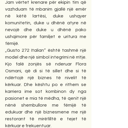
Jam vërtet krenare për ekipin tim që 
vazhduam të mbanim gjallë një emër 
në këtë lartësi, duke ushqyer 
komunitetin, duke u dhënë atyre në 
nevojë dhe duke u dhënë pako 
ushqimore për familjet e uritura me 
fëmijë.
„Gusto 272 Italian“ është tashmë një 
model dhe një simbol integrimi në rritje. 
Kjo falë zonjës së nderuar Flora 
Osmani, që di si të sillet dhe si të 
ndërtojë një biznes të nivelit të 
kërkuar. Dhe kështu po e rithem se 
karriera ime sot kombinon dy nga 
pasionet e mia të mëdha, të qenit një 
nënë shembullore me fëmijë të 
edukuar dhe një biznesmene me një 
restorant të mirëfilltë e tejet të 
kërkuar e frekuentuar. 