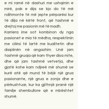
e mi ramë në dashuri me ushqimin e 
mirë, pak e dija se kjo do të më 
ndihmonte të më jepte përparësi kur 
të dilja në këtë front, që tashmë e 
drejtoj me pasionin më të madh.
Karriera ime sot kombinon dy nga 
pasionet e mia të mëdha, respektimin 
me cilësi të lartë me kualitetin dhe 
disiplinën në angazhim. Unë jam 
tashmë gruaja që kam thyer disa mite, 
dhe që jam tashmë vetvetja, dhe 
gjatë kohe kam ndjreë më shumë se 
kurë atë që mund të bëjë një grua 
pasionante, një grua e zonja dhe e 
përkushtuar, kur ka gjithnjë pranë një 
familje shembullore që e mbështet 
shumë.