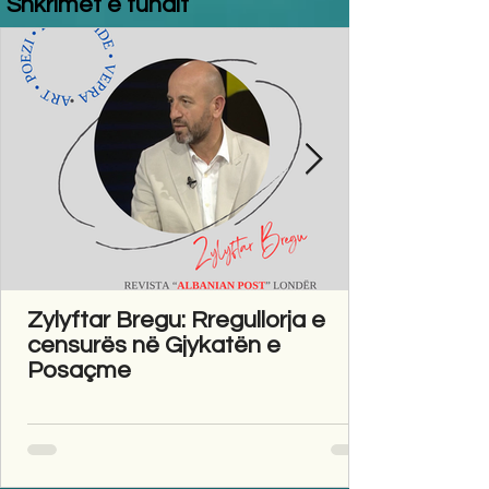
Shkrimet e fundit
Zylyftar Bregu: Rregullorja e
censurës në Gjykatën e
Posaçme