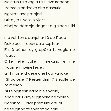
Në saksitë e vogla të luleve ndodhet
 zëmra e ëndrrave dhe dashuria .
Ngjyrat janë pafajësi .
Drita , je ti vetë o Njeri !
Mbaj në dorë një degëz të gjelbërt ulliri 
,
me vehten e panjohur të bëj Paqe ,
Duke ecur ,  qesh pa e kuptuar . . .
E më bëhen dy gropëza të vogla në 
faqe .
Ç´të jetë vallë  mrekullia e një 
fragmenti përjetësie ,
gjithmonë idiluese dhe kaq ikanake ! 
 Shpalosje ? Përqëndrim ? Shkollë që 
të mëson
 si të ngjitesh edhe një shkallë,
ende pa u kthyer gjithçka në mallë ?
Ndoshta. . .  pikë premtimi virtual ,
në të gjitha të thënat pa fjalë .