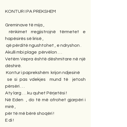
KONTUR I PA PREKSHEM
Greminave të mija ,
 rënkimet rregjistrojnë tërmetet e 
hapësirës së lirisë ,
 që përditë ngushtohet , e ndryshon .
Akulli mbi plage  përvëlon . . .
Vetëm Vepra është dëshmitare në një 
dëshirë.
 Kontur i paprekshëm  krijon ndjesinë
 se si pas vdekjes  mund të  jetosh 
përsëri . . .
Aty larg . . . ku quhet Përjetësi ! 
Në Eden  , do të më afrohet gjarpëri i 
mirë ,
për të më bërë shoqëri !
E di !