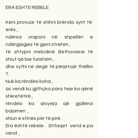
ERA ESHTE REBELE
Keni provuar të shihni brënda syrit të  
erës ,
ndërsa vraponi në shpellën e 
ndërgjegjes të gjeni strehim ,
të shtypni melodinë Bethoviane të 
shiut që bie furishëm ,
dhe sythi në degë të përjetojë thëllim 
?.
Nuk ka rëndësi koha ,
as vendi ku gjithçka para teje ka qënë 
shkretëtirë ,
rëndësi ka arsyeja që gjallëroi 
bajamen  ,
shiun e stinës për të pirë .  
Era është rebele .  Shfaqet  vend e pa 
vend  ,