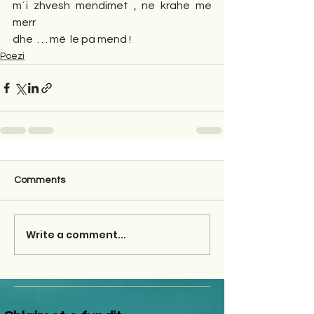
m´i zhvesh mendimet , ne krahe me 
merr
dhe  . . . më  le pa mend !
Poezi
Comments
Write a comment...