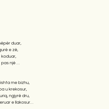
nëpër duar,   
ë e zë,          
 koduar,
as një …          
hta me bizhu,      
a u krekosur,  
riq, ngjyrë dru,
beruar e llakosur…