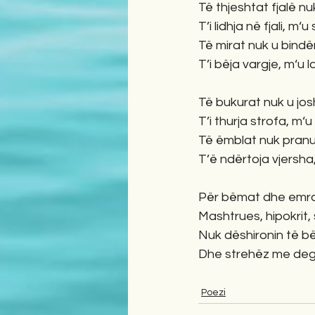
Të thjeshtat fjalë n
T’i lidhja në fjali, m
Të mirat nuk u bindë
T’i bëja vargje, m‘u 
Të bukurat nuk u jos
T’i thurja strofa, m‘
Të ëmblat nuk pran
T’ë ndërtoja vjersha
Për bëmat dhe emrat
Mashtrues, hipokrit, s
Nuk dëshironin të bë
Dhe strehëz me dega
Poezi