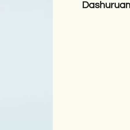
Dashuruam
Antologji
Poezi
Tre