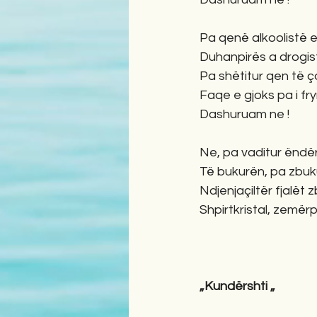
Pa qenë alkoolistë e
Duhanpirës a drogis
Pa shëtitur qen të ç
Faqe e gjoks pa i fry
Dashuruam ne !
Ne, pa vaditur ëndër
Të bukurën, pa zbuk
Ndjenjaçiltër fjalët 
Shpirtkristal, zemër
„Kundërshti „ 