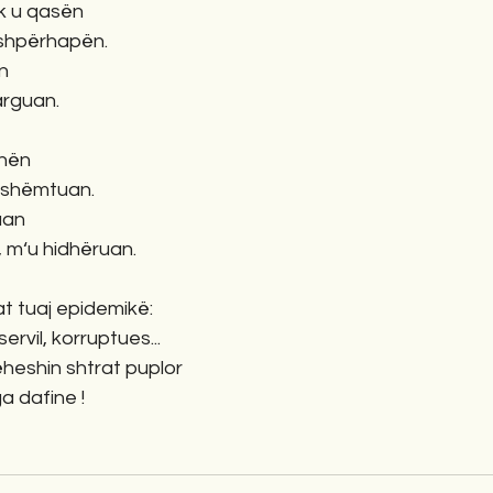
uk u qasën
‘u shpërhapën.
n
larguan.
hën 
u shëmtuan.
uan
, m‘u hidhëruan.
 tuaj epidemikë:
ervil, korruptues...
heshin shtrat puplor 
 dafine !