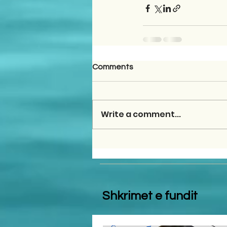
Comments
Write a comment...
Shkrimet e fundit