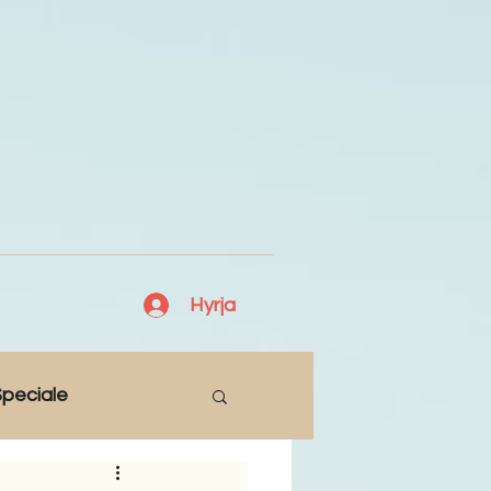
Hyrja
peciale
Lajme