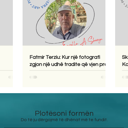
Fatmir Terziu: Kur një fotografi
Sk
zgjon një udhë tradite që vjen prej
Ko
shekujsh në vendlindje
Plotësoni formën
Do të ju dërgojmë të dhënat më te fundit.