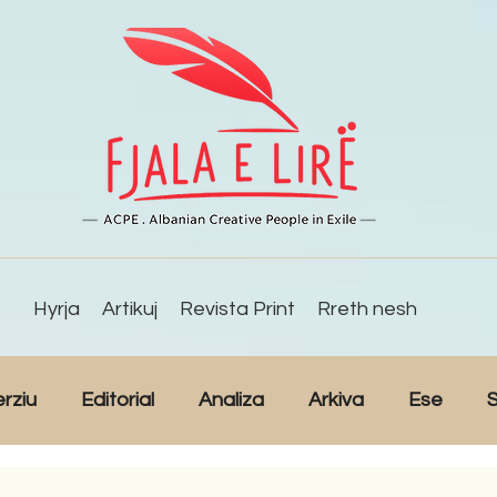
Hyrja
Artikuj
Revista Print
Rreth nesh
erziu
Editorial
Analiza
Arkiva
Ese
S
Reportazh
Studime
Intervista
Kulturë