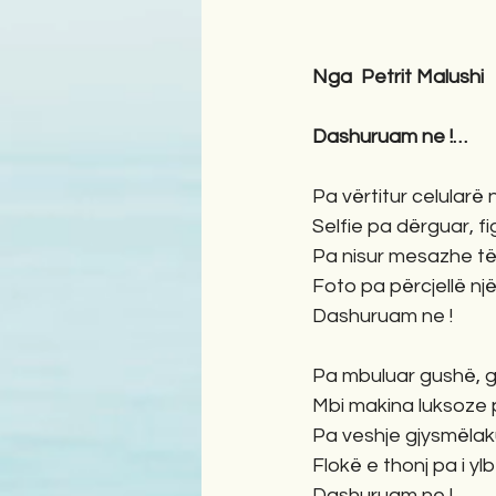
Nga  Petrit Malushi 
Dashuruam ne !…
Pa vërtitur celularë 
Selfie pa dërguar, figur
Pa nisur mesazhe të
Foto pa përcjellë një p
Dashuruam ne !
Pa mbuluar gushë, gis
Mbi makina luksoze p
Pa veshje gjysmëlaku
Flokë e thonj pa i yl
Dashuruam ne !