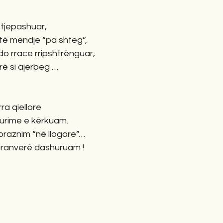
tjepashuar, 
të mendje “pa shteg”, 
do rrace rripshtrënguar, 
rë si ajërbeg …
ra qiellore
urime e kërkuam.
zbraznim “në llogore”… 
pranverë dashuruam ! 