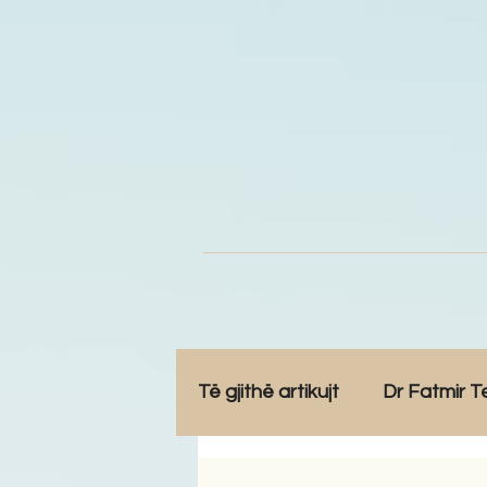
Të gjithë artikujt
Dr Fatmir T
Opinione
Komunitet