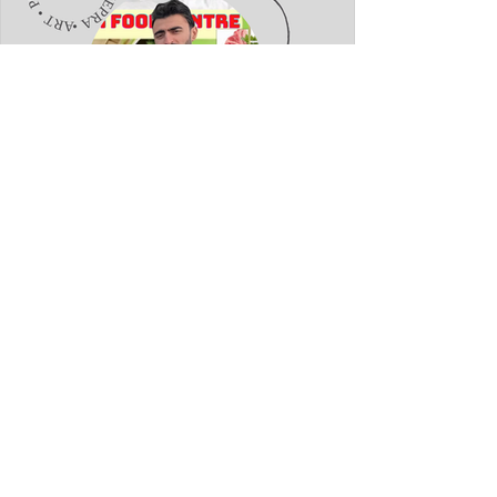
Fatmir Terziu: „Arya“, aty ku një
supermarket bëhet adresë e
komunitetit shqiptar në
Gravesend