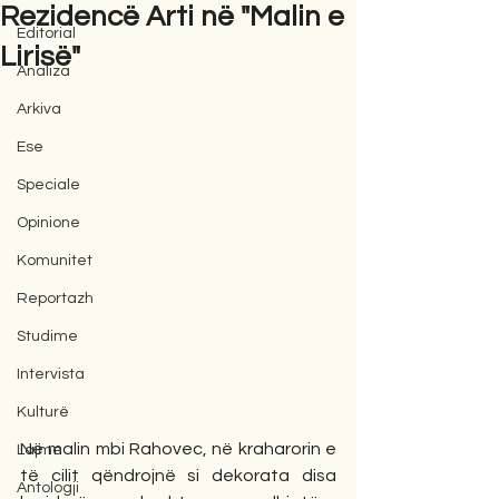
Rezidencë Arti në "Malin e
Editorial
Lirisë"
Analiza
Arkiva
Ese
Speciale
Opinione
Komunitet
Reportazh
Studime
Intervista
Kulturë
Në malin mbi Rahovec, në kraharorin e 
Lajme
të cilit qëndrojnë si dekorata disa 
Antologji