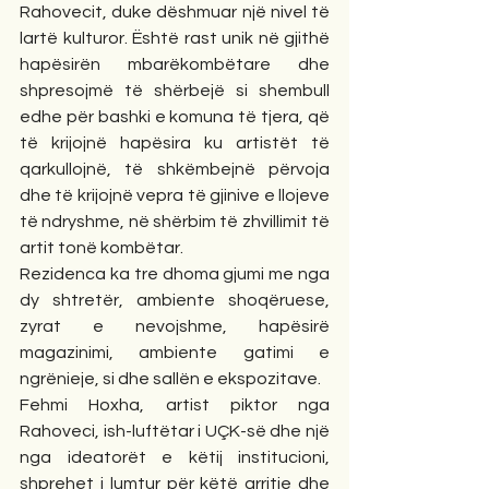
Rahovecit, duke dëshmuar një nivel të 
lartë kulturor. Është rast unik në gjithë 
hapësirën mbarëkombëtare dhe 
shpresojmë të shërbejë si shembull 
edhe për bashki e komuna të tjera, që 
të krijojnë hapësira ku artistët të 
qarkullojnë, të shkëmbejnë përvoja 
dhe të krijojnë vepra të gjinive e llojeve 
të ndryshme, në shërbim të zhvillimit të 
artit tonë kombëtar.
Rezidenca ka tre dhoma gjumi me nga 
dy shtretër, ambiente shoqëruese, 
zyrat e nevojshme, hapësirë 
magazinimi, ambiente gatimi e 
ngrënieje, si dhe sallën e ekspozitave.
Fehmi Hoxha, artist piktor nga 
Rahoveci, ish-luftëtar i UÇK-së dhe një 
nga ideatorët e këtij institucioni, 
shprehet i lumtur për këtë arritje dhe 