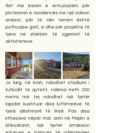
flet me besim e entuziazëm për 
plotësimin e rezidencës me një odeon 
anësor, për të cilin terreni është 
pothuajse gati, si dhe për projekte të 
tjera në shërbim të zgjerimit të 
aktiviteteve.
Jo larg, në krah, ndodhet stadiumi i 
futbollit të qytetit, ndërsa rreth 200 
metra më tej ndodhet një tjetër 
lapidar kushtuar disa luftëtarëve të 
tjerë dëshmorë të lirisë. Pas disa 
kthesave nëpër mal, arrin në Majën e 
Shkodranit, një tjetër atraksion 
edukues e formues të ndërgjegjes 