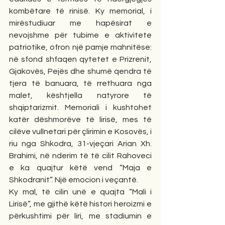
kombëtare të rinisë. Ky memorial, i 
mirëstudiuar me hapësirat e 
nevojshme për tubime e aktivitete 
patriotike, ofron një pamje mahnitëse: 
në sfond shfaqen qytetet e Prizrenit, 
Gjakovës, Pejës dhe shumë qendra të 
tjera të banuara, të rrethuara nga 
malet, kështjella natyrore të 
shqiptarizmit. Memoriali i kushtohet 
katër dëshmorëve të lirisë, mes të 
cilëve vullnetari për çlirimin e Kosovës, i 
riu nga Shkodra, 31-vjeçari Arian Xh. 
Brahimi, në nderim të të cilit Rahoveci 
e ka quajtur këtë vend “Maja e 
Shkodranit”. Një emocion i veçantë.
Ky mal, të cilin unë e quajta “Mali i 
Lirisë”, me gjithë këtë histori heroizmi e 
përkushtimi për liri, me stadiumin e 