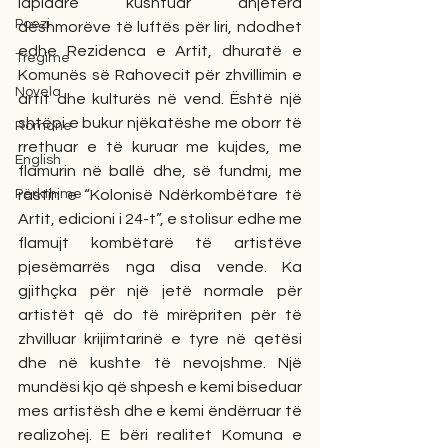
lapidarë kushtuar dhjetëra 
Poezi
dëshmorëve të luftës për liri, ndodhet 
edhe Rezidenca e Artit, dhuratë e 
Tregime
Komunës së Rahovecit për zhvillimin e 
Novela
artit dhe kulturës në vend. Është një 
shtëpi e bukur njëkatëshe me oborr të 
Romane
rrethuar e të kuruar me kujdes, me 
English
flamurin në ballë dhe, së fundmi, me 
Përkthime
rastin e “Kolonisë Ndërkombëtare të 
Artit, edicioni i 24-t”, e stolisur edhe me 
flamujt kombëtarë të artistëve 
pjesëmarrës nga disa vende. Ka 
gjithçka për një jetë normale për 
artistët që do të mirëpriten për të 
zhvilluar krijimtarinë e tyre në qetësi 
dhe në kushte të nevojshme. Një 
mundësi kjo që shpesh e kemi biseduar 
mes artistësh dhe e kemi ëndërruar të 
realizohej. E bëri realitet Komuna e 