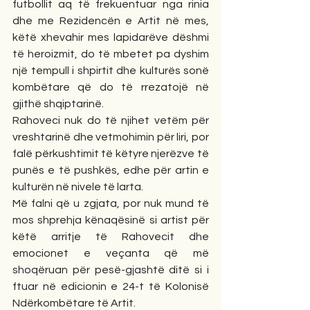
futbollit aq të frekuentuar nga rinia 
dhe me Rezidencën e Artit në mes, 
këtë xhevahir mes lapidarëve dëshmi 
të heroizmit, do të mbetet pa dyshim 
një tempull i shpirtit dhe kulturës sonë 
kombëtare që do të rrezatojë në 
gjithë shqiptarinë.
Rahoveci nuk do të njihet vetëm për 
vreshtarinë dhe vetmohimin për liri, por 
falë përkushtimit të këtyre njerëzve të 
punës e të pushkës, edhe për artin e 
kulturën në nivele të larta.
Më falni që u zgjata, por nuk mund të 
mos shprehja kënaqësinë si artist për 
këtë arritje të Rahovecit dhe 
emocionet e veçanta që më 
shoqëruan për pesë-gjashtë ditë si i 
ftuar në edicionin e 24-t të Kolonisë 
Ndërkombëtare të Artit.