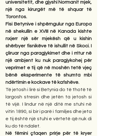
universitetit, dhe gjyshi Normanit mjek, 
një nga kirurgët më të shquar të 
Torontos.
Fisi Betynive i shpërngulur nga Europa 
në shekullin e XVIII në Kanada kishte 
nxjerr një sër mjekësh që u kishin 
shërbyer fisnikëve të ishullit në Skoci. I 
çliruar nga paragjykimet dhe i rritur në 
një ambjent ku nuk paragjykohej për 
veprimet e tij që në moshën tetë vjeç 
bënë eksperimente të shumta mbi 
ndërtimin e kockave të kafshëve.
Të jetosh i lirë si Betynia do të thotë të 
largosh stresin dhe jetën ta jetosh si 
të vijë. I lindur në një ditë me stuhi në 
vitin 1890, si bir i parë i familjes dhe jeta 
e tij është një stuhi e vërtetë që nuk di 
ku do të ndalet.
Në fëmini çfaqen prirje për të kryer 