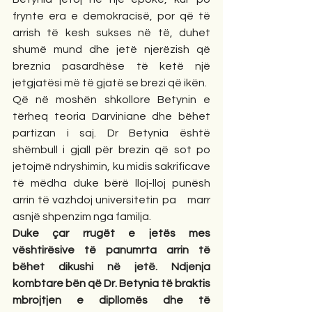
frynte era e demokracisë, por që të 
arrish të kesh sukses në të, duhet 
shumë mund dhe jetë njerëzish që 
breznia pasardhëse të ketë një 
jetgjatësi më të gjatë se brezi që ikën.
Që në moshën shkollore Betynin e 
tërheq teoria Darviniane dhe bëhet 
partizan i saj. Dr Betynia është 
shëmbull i gjall për brezin që sot po 
jetojmë ndryshimin, ku midis sakrificave 
të mëdha duke bërë lloj-lloj punësh 
arrin të vazhdoj universitetin pa    marr 
asnjë shpenzim nga familja.
Duke çar rrugët e jetës mes 
vështirësive të panumrta arrin të 
bëhet dikushi në jetë. Ndjenja 
kombtare bën që Dr. Betynia të braktis 
mbrojtjen e dipllomës dhe të 