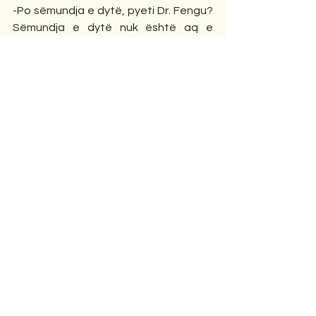
-Po sëmundja e dytë, pyeti Dr. Fengu? 
Sëmundja e dytë nuk është aq e 
thjeshtë. Ndonëse nuk është ngjitëse, 
të gjithë ma ngjitën. E kam pasur që në 
vogëli dhe nuk mund të shkëputem as i 
rritur dhe, as mjek. Kjo është një 
sëmundje më e tërbuar se turbekulozi.
Ajo quhet zëmërim
.
Ajo nuk mund të shërohet si infeksion… 
nga dëshpërimi Dr. Fengu propozoi 
amputimin. 
Betynia tundi kokën.
-Jo shokë - tha ai me zë të dobët.
-Unë do të flijoja të dy krahët, që të 
mbetesha gjallë…
-Unë kam helmim në gjak. Nuk kam 
shërim….
-Ti je bërë një kirurg i mirë Feng.
-Ti je më i aftë se ata që kanë ndjekur 
universitetet më të mira…unë e shoh 