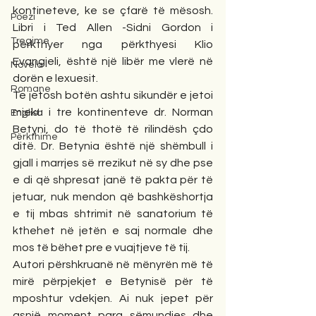
kontineteve, ke se çfarë të mësosh. 
Poezi
Libri i Ted Allen -Sidni Gordon i 
Tregime
përkthyer nga përkthyesi Klio 
Evangjeli, është një libër me vlerë në 
Novela
dorën e lexuesit.
Romane
Te jetosh botën ashtu sikundër e jetoi 
mjeku i tre kontinenteve dr. Norman 
English
Betyni, do të thotë të rilindësh çdo 
Përkthime
ditë. Dr. Betynia është një shëmbull i 
gjall i marrjes së rrezikut në sy dhe pse 
e di që shpresat janë të pakta për të 
jetuar, nuk mendon që bashkëshortja 
e tij mbas shtrimit në sanatorium të 
kthehet në jetën e saj normale dhe 
mos të bëhet pre e vuajtjeve të tij.
Autori përshkruanë në mënyrën më të 
mirë përpjekjet e Betynisë për të 
mposhtur vdekjen. Ai nuk jepet për 
asnjë moment para sëmundjes dhe 