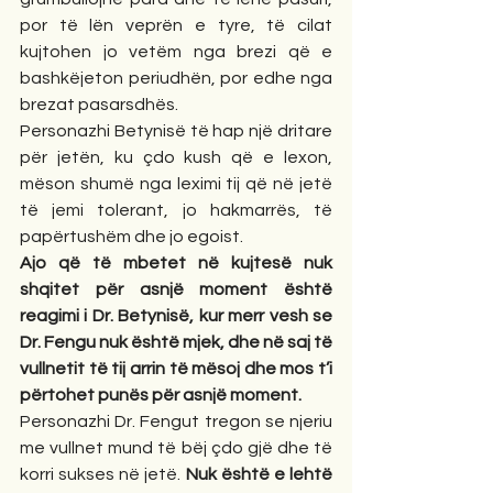
por të lën veprën e tyre, të cilat 
kujtohen jo vetëm nga brezi që e 
bashkëjeton periudhën, por edhe nga 
brezat pasarsdhës.
Personazhi Betynisë të hap një dritare 
për jetën, ku çdo kush që e lexon, 
mëson shumë nga leximi tij që në jetë 
të jemi tolerant, jo hakmarrës, të 
papërtushëm dhe jo egoist.
Ajo që të mbetet në kujtesë nuk 
shqitet për asnjë moment është 
reagimi i Dr. Betynisë, kur merr vesh se 
Dr. Fengu nuk është mjek, dhe në saj të 
vullnetit të tij arrin të mësoj dhe mos t’i 
përtohet punës për asnjë moment.
Personazhi Dr. Fengut tregon se njeriu 
me vullnet mund të bëj çdo gjë dhe të 
korri sukses në jetë.
 Nuk është e lehtë 