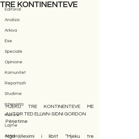
TRE KONTINENTEVE
Editorial
Analiza
Arkiva
Ese
Speciale
Opinione
Komunitet
Reportazh
Studime
Intervista
MJEKU TRE KONTINENTEVE ME 
AUTOR TED ELLWN-SIDNI GORDON
Kulturë
Përjetime
Lajme
Antologji
Nga leximi i librit “Mjeku tre 