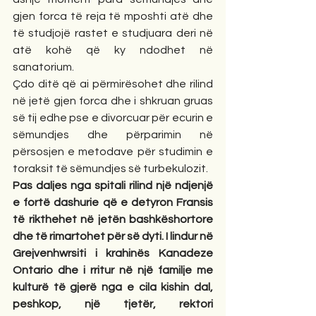
gjen forca të reja të mposhti atë dhe 
të studjojë rastet e studjuara deri në 
atë kohë që ky ndodhet në 
sanatorium.
Çdo ditë që ai përmirësohet dhe rilind 
në jetë gjen forca dhe i shkruan gruas 
së tij edhe pse e divorcuar për ecurin e 
sëmundjes dhe përparimin në 
përsosjen e metodave për studimin e 
toraksit të sëmundjes së turbekulozit.
Pas daljes nga spitali rilind një ndjenjë 
e fortë dashurie që e detyron Fransis 
të rikthehet në jetën bashkëshortore 
dhe të rimartohet për së dyti. I lindur në 
Grejvenhwrsiti i krahinës Kanadeze 
Ontario dhe i rritur në një familje me 
kulturë të gjerë nga e cila kishin dal, 
peshkop, një tjetër, rektori 