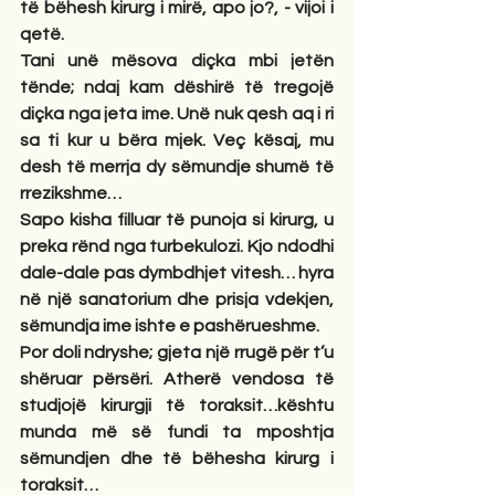
të bëhesh kirurg i mirë, apo jo?, - vijoi i 
qetë.
Tani unë mësova diçka mbi jetën 
tënde; ndaj kam dëshirë të tregojë 
diçka nga jeta ime. Unë nuk qesh aq i ri 
sa ti kur u bëra mjek. Veç kësaj, mu 
desh të merrja dy sëmundje shumë të 
rrezikshme…
Sapo kisha filluar të punoja si kirurg, u 
preka rënd nga turbekulozi. Kjo ndodhi 
dale-dale pas dymbdhjet vitesh… hyra 
në një sanatorium dhe prisja vdekjen, 
sëmundja ime ishte e pashërueshme.
Por doli ndryshe; gjeta një rrugë për t’u 
shëruar përsëri. Atherë vendosa të 
studjojë kirurgji të toraksit…kështu 
munda më së fundi ta mposhtja 
sëmundjen dhe të bëhesha kirurg i 
toraksit…