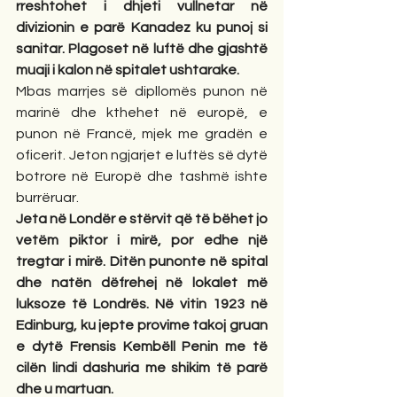
rreshtohet i dhjeti vullnetar në 
divizionin e parë Kanadez ku punoj si 
sanitar. Plagoset në luftë dhe gjashtë 
muaji i kalon në spitalet ushtarake.
Mbas marrjes së dipllomës punon në 
marinë dhe kthehet në europë, e 
punon në Francë, mjek me gradën e 
oficerit. Jeton ngjarjet e luftës së dytë 
botrore në Europë dhe tashmë ishte 
burrëruar.
Jeta në Londër e stërvit që të bëhet jo 
vetëm piktor i mirë, por edhe një 
tregtar i mirë. Ditën punonte në spital 
dhe natën dëfrehej në lokalet më 
luksoze të Londrës. Në vitin 1923 në 
Edinburg, ku jepte provime takoj gruan 
e dytë Frensis Kembëll Penin me të 
cilën lindi dashuria me shikim të parë 
dhe u martuan.