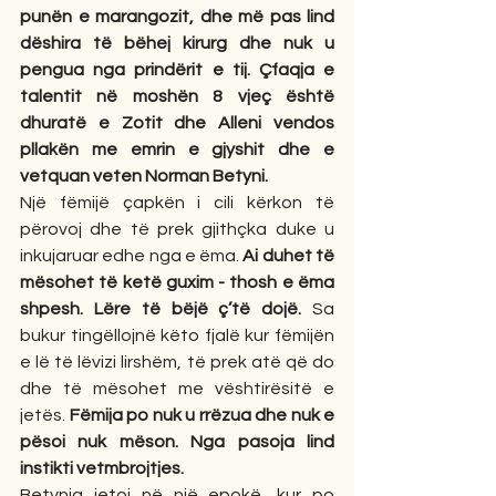
punën e marangozit, dhe më pas lind 
dëshira të bëhej kirurg dhe nuk u 
pengua nga prindërit e tij. Çfaqja e 
talentit në moshën 8 vjeç është 
dhuratë e Zotit dhe Alleni vendos 
pllakën me emrin e gjyshit dhe e 
vetquan veten Norman Betyni.
Një fëmijë çapkën i cili kërkon të 
përovoj dhe të prek gjithçka duke u 
inkujaruar edhe nga e ëma. 
Ai duhet të 
mësohet të ketë guxim - thosh e ëma 
shpesh. Lëre të bëjë ç’të dojë.
 Sa 
bukur tingëllojnë këto fjalë kur fëmijën 
e lë të lëvizi lirshëm, të prek atë që do 
dhe të mësohet me vështirësitë e 
jetës. 
Fëmija po nuk u rrëzua dhe nuk e 
pësoi nuk mëson. Nga pasoja lind 
instikti vetmbrojtjes.
Betynia jetoj në një epokë, kur po 