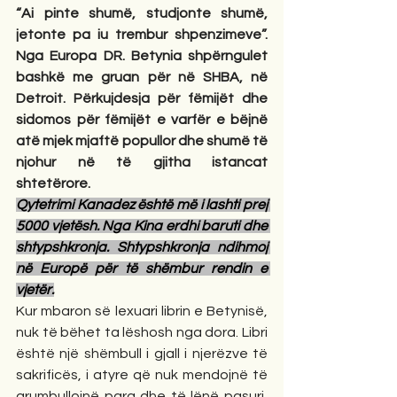
“Ai pinte shumë, studjonte shumë, 
jetonte pa iu trembur shpenzimeve”. 
Nga Europa DR. Betynia shpërngulet 
bashkë me gruan për në SHBA, në 
Detroit. Përkujdesja për fëmijët dhe 
sidomos për fëmijët e varfër e bëjnë 
atë mjek mjaftë popullor dhe shumë të 
njohur në të gjitha istancat 
shtetërore.
Qytetrimi Kanadez është më i lashti prej 
5000 vjetësh. Nga Kina erdhi baruti dhe 
shtypshkronja. Shtypshkronja ndihmoj 
në Europë për të shëmbur rendin e 
vjetër.
Kur mbaron së lexuari librin e Betynisë, 
nuk të bëhet ta lëshosh nga dora. Libri 
është një shëmbull i gjall i njerëzve të 
sakrificës, i atyre që nuk mendojnë të 
grumbullojnë para dhe të lënë pasuri, 