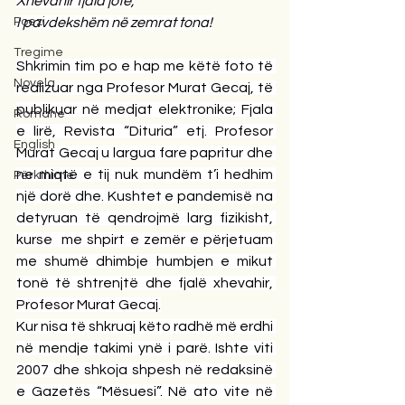
Xhevahir fjala jote,
Poezi
I pavdekshëm në zemrat tona!
Tregime
Shkrimin tim po e hap me këtë foto të 
Novela
realizuar nga Profesor Murat Gecaj, të 
publikuar në medjat elektronike; Fjala 
Romane
e lirë, Revista “Dituria” etj. Profesor 
English
Murat Gecaj u largua fare papritur dhe 
ne miqtë e tij nuk mundëm t’i hedhim 
Përkthime
një dorë dhe. Kushtet e pandemisë na 
detyruan të qendrojmë larg fizikisht, 
kurse  me shpirt e zemër e përjetuam 
me shumë dhimbje humbjen e mikut 
tonë të shtrenjtë dhe fjalë xhevahir, 
Profesor Murat Gecaj.
Kur nisa të shkruaj këto radhë më erdhi 
në mendje takimi ynë i parë. Ishte viti 
2007 dhe shkoja shpesh në redaksinë 
e Gazetës “Mësuesi”. Në ato vite në 