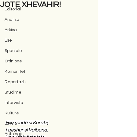
JOTE XHEVAHIR!
Editorial
Analiza
Arkiva
Ese
Speciale
Opinione
Komunitet
Reportazh
Studime
Intervista
Kulturë
Hije rëndë si Korabi,
Lajme
I qeshur si Valbona.
Antologji