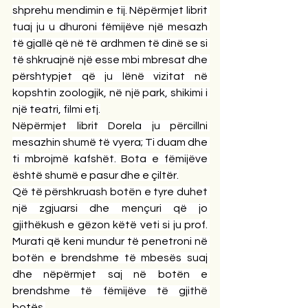
shprehu mendimin e tij. Nëpërmjet librit 
tuaj ju u dhuroni fëmijëve një mesazh 
të gjallë që në të ardhmen të dinë se si 
të shkruajnë një esse mbi mbresat dhe 
përshtypjet që ju lënë vizitat në 
kopshtin zoologjik, në një park, shikimi i 
një teatri, filmi etj.
Nëpërmjet librit Dorela ju përcillni 
mesazhin shumë të vyera; Ti duam dhe 
ti mbrojmë kafshët. Bota e fëmijëve 
është shumë e pasur dhe e çiltër.
Që të përshkruash botën e tyre duhet 
një zgjuarsi dhe mençuri që jo 
gjithëkush e gëzon këtë veti si ju prof. 
Murati që keni mundur të penetroni në 
botën e brendshme të mbesës suaj 
dhe nëpërmjet saj në botën e 
brendshme të fëmijëve të gjithë 
botës.