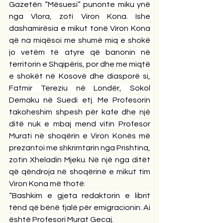
Gazetën “Mësuesi” punonte miku ynë 
nga Vlora, zoti Viron Kona. Ishe 
dashamirësia e mikut tonë Viron Kona 
që na miqësoi me shumë miq e shokë 
jo vetëm të atyre që banonin në 
territorin e Shqipëris, por dhe me miqtë 
e shokët në Kosovë dhe diasporë si, 
Fatmir Tereziu në Londër, Sokol 
Demaku në Suedi etj. Me Profesorin 
takoheshim shpesh për kafe dhe një 
ditë nuk e mbaj mend vitin Profesor 
Murati në shoqërin e Viron Konës më 
prezantoi me shkrimtarin nga Prishtina, 
zotin Xheladin Mjeku. Në një nga ditët 
që qëndroja në shoqërinë e mikut tim 
Viron Kona më thotë:
“Bashkim e gjeta redaktorin e librit 
tënd që bënë fjalë për emigracionin. Ai 
është Profesori Murat Gecaj.