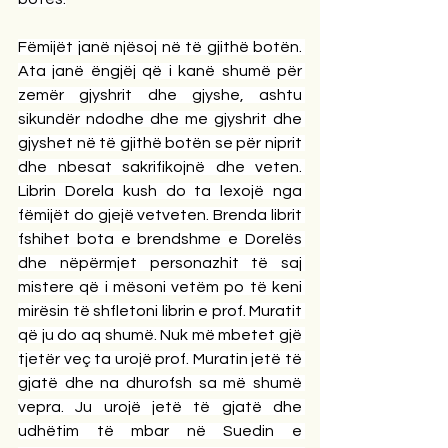
Fëmijët janë njësoj në të gjithë botën. 
Ata janë ëngjëj që i kanë shumë për 
zemër gjyshrit dhe gjyshe, ashtu 
sikundër ndodhe dhe me gjyshrit dhe 
gjyshet në të gjithë botën se për niprit 
dhe nbesat sakrifikojnë dhe veten. 
Librin Dorela kush do ta lexojë nga 
fëmijët do gjejë vetveten. Brenda librit 
fshihet bota e brendshme e Dorelës 
dhe nëpërmjet personazhit të saj 
mistere që i mësoni vetëm po të keni 
mirësin të shfletoni librin e prof. Muratit 
që ju do aq shumë. Nuk më mbetet gjë 
tjetër veç ta urojë prof. Muratin jetë të 
gjatë dhe na dhurofsh sa më shumë 
vepra. Ju urojë jetë të gjatë dhe 
udhëtim të mbar në Suedin e 