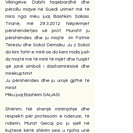
Vikingëve. Dalshi faqebardhë dhe 
përcillu miqve në Suedi urimet më të 
mira nga miku juaj Bashkim Saliasi. 
Tiranë, më 29.3.2012 Nëpërmjet 
përshëndetjes së prof. Muratit ju 
përshëndes dhe ju miqtë  im Fatmir 
Tereziu dhe Sokol Demaku. Ju z Sokol 
do kini fatin e mirë se do keni midis jush 
dy miqtë më të mirë të mijët dhe tuajët 
që janë simboli i dashamirësisë dhe 
mirëkuptimit. 
Ju përshëndes dhe ju urojë gjithë të 
mirat. 
Miku juaj Bashkim SALIASI
Shënim; Në shenjë mirënjohje dhe 
respekti për profesorin e nderuar, të 
ndierin, Murat Gecaj po ju sjell në 
kujtesë këtë shkrim sesi u njoha unë 