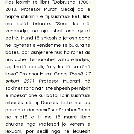
Pas leximit të librit “Dobrusha 1700-
2010, Profesor Murat Gecaj do e 
hapte shkrimin e tij kushtuar këtij libri 
me fjalët brilante; “Secili ka një  
vendlindje, në një fshat ose qytet 
qoftë. Mund të shkosh e jetosh edhe 
në  qytetet e vendet më të bukura të 
botës, por asnjëherë nuk harrohet as 
nuk duhet të harrohet vatra e lindjes, 
siç thotë populli, “aty ku të ka rënë 
koka”. Profesor Murat Gecaj 
Tiranë, 17 
shkurt 2011
 Profesor Muarati në 
takimet tona na fliste shpesh për niprit 
e mbesat dhe kur botoj librin kushtuar 
mbesës së tij Dorelës fliste me aq 
pasion e dashamirësi për mbesën sa 
ne miqtë e tij me të marrë librin 
dhuratë nga Profesori jo vetëm e 
lexuam, por secili nga ne lexuesit 