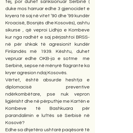
tej, por duhet sanksionuar Serbinë ( 
duke mos harruar edhe 3 gjenocidet e 
kryera të saj në vitet ’90 dhe ’99 kundër 
Kroacisë, Bosnjës dhe Kosovës), ashtu 
sikurse , që veproi Lidhja e Kombeve 
kur nga radhët e saj përjashtoi BRSS-
në për shkak të agresionit kundër 
Finlandës më 1939. Kështu, duhet 
vepruar edhe OKB-ja e sotme  me 
Serbinë, sepse në mënyrë flagrante ka 
kryer agresion ndaj Kosovës.
Vërtet, është absurde heshtja e 
diplomacisë preventive 
ndërkombëtare, pse nuk vepron 
ligjërisht dhe në përputhje me Kartën e 
Kombeve të Bashkuara për 
parandalimin e luftës së Serbisë në 
Kosovë?
Edhe sa dhjetëra ushtarë paqësorë të 