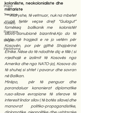
koloniliste,  neokolonialiste  dhe  
Poezi
militariste
Tregime
***-Ndryshe, të vetmuar, nuk na mbetet 
rrugë tjetër veçse drejt “Gulagut”  
Novela
famëkeq  ballkanik me  kolonistët 
Romane
sllavo-danubianë bizantinë.Kjo do të 
ishte një tragjedi e re jo vetëm për 
English
Kosovën, por për gjithë Shqipërinë 
Përkthime
Etnike. Nëse do të ndodhte diç e tillë ( si 
rrjedhojë e izolimit të Kosovës nga 
Amerika dhe nga NATO-ja), Kosova do 
të shuhej si shtet i pavarur dhe sovran 
në Ballkan.
Mirëpo,  për të penguar dhe 
parandaluar kanonierat diplomatike 
ruso-sllave evropiane të sferave të 
interesit lindor sllav ( të botës sllave) dhe  
manovrat politiko-propagandistike, 
diplomatike, gjeopolitike dhe ushtarake 