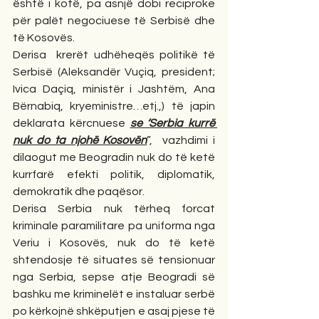
është i kotë, pa asnjë dobi reciproke 
për palët negociuese të Serbisë dhe 
të Kosovës.
Derisa  krerët udhëheqës politikë të 
Serbisë (Aleksandër Vuçiq, president; 
Ivica Daçiq, ministër i Jashtëm, Ana 
Bërnabiq, kryeministre…etj.,) të japin 
deklarata kërcnuese 
se ‘Serbia kurrë 
nuk do ta njohë Kosovën
”,  vazhdimi i 
dilaogut me Beogradin nuk do të ketë 
kurrfarë efekti politik, diplomatik, 
demokratik dhe paqësor.
Derisa Serbia nuk tërheq forcat 
kriminale paramilitare pa uniforma nga 
Veriu i Kosovës, nuk do të ketë  
shtendosje të situates së tensionuar 
nga Serbia, sepse atje Beogradi së 
bashku me kriminelët e instaluar serbë 
po kërkojnë shkëputjen e asaj pjese të 