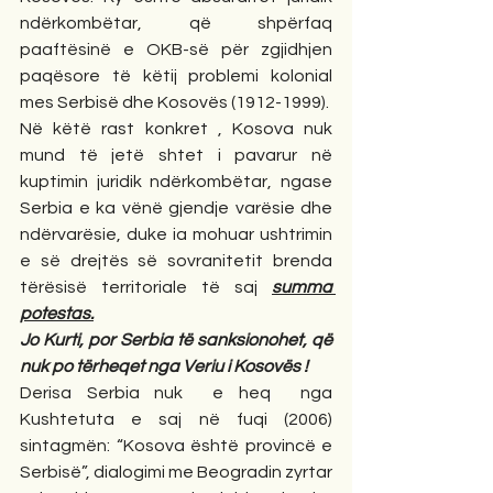
ndërkombëtar, që shpërfaq 
paaftësinë e OKB-së për zgjidhjen 
paqësore të këtij problemi kolonial 
mes Serbisë dhe Kosovës (1912-1999).
Në këtë rast konkret , Kosova nuk 
mund të jetë shtet i pavarur në 
kuptimin juridik ndërkombëtar, ngase 
Serbia e ka vënë gjendje varësie dhe 
ndërvarësie, duke ia mohuar ushtrimin 
e së drejtës së sovranitetit brenda 
tërësisë territoriale të saj 
summa 
potestas.
Jo Kurti, por Serbia të sanksionohet, që 
nuk po tërheqet nga Veriu i Kosovës !
Derisa Serbia nuk  e heq  nga 
Kushtetuta e saj në fuqi (2006) 
sintagmën: “Kosova është provincë e 
Serbisë”, dialogimi me Beogradin zyrtar 