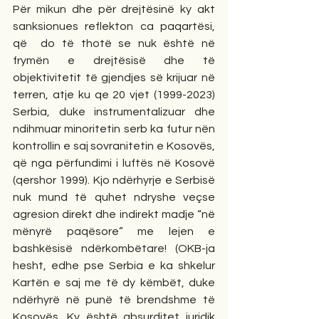
Për mikun dhe për drejtësinë ky akt 
sanksionues reflekton ca paqartësi, 
që  do të thotë se nuk është në 
frymën e drejtësisë dhe të 
objektivitetit të gjendjes së krijuar në 
terren, atje ku qe 20 vjet (1999-2023) 
Serbia, duke instrumentalizuar dhe 
ndihmuar minoritetin serb ka futur nën 
kontrollin e saj sovranitetin e Kosovës, 
që nga përfundimi i luftës në Kosovë 
(qershor 1999). Kjo ndërhyrje e Serbisë 
nuk mund të quhet ndryshe veçse 
agresion direkt dhe indirekt madje “në 
mënyrë paqësore” me lejen e 
bashkësisë ndërkombëtare! (OKB-ja 
hesht, edhe pse Serbia e ka shkelur 
Kartën e saj me të dy këmbët, duke 
ndërhyrë në punë të brendshme të 
Kosovës. Ky është absurditet juridik 