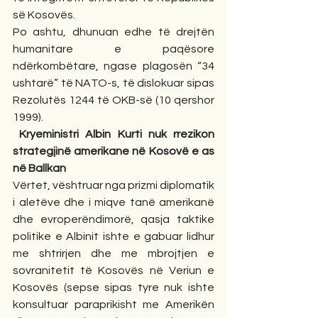
së Kosovës.
Po ashtu, dhunuan edhe të drejtën 
humanitare e paqësore 
ndërkombëtare, ngase plagosën “34 
ushtarë” të NATO-s, të dislokuar sipas 
Rezolutës 1244 të OKB-së (10 qershor 
1999).  
 Kryeministri Albin Kurti nuk rrezikon 
strategjinë amerikane në Kosovë e as 
në Ballkan
Vërtet, vështruar nga prizmi diplomatik 
i aletëve dhe i miqve tanë amerikanë 
dhe evroperëndimorë, qasja taktike 
politike e Albinit ishte e gabuar lidhur 
me shtrirjen dhe me mbrojtjen e 
sovranitetit të Kosovës në Veriun e 
Kosovës (sepse sipas tyre nuk ishte 
konsultuar paraprikisht me Amerikën 