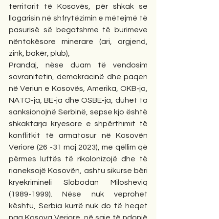
territorit të Kosovës, për shkak se 
llogarisin në shfrytëzimin e mëtejmë të 
pasurisë së begatshme të burimeve 
nëntokësore minerare (ari, argjend, 
zink, bakër, plub),
Prandaj, nëse duam të vendosim 
sovranitetin, demokracinë dhe paqen 
në Veriun e Kosovës, Amerika, OKB-ja, 
NATO-ja, BE-ja dhe OSBE-ja, duhet ta 
sanksionojnë Serbinë, sepse kjo është 
shkaktarja kryesore e shpërthimit të 
konflitkit të armatosur në Kosovën 
Veriore (26 -31 maj 2023), me qëllim që 
përmes luftës të rikolonizojë dhe të 
rianeksojë Kosovën, ashtu sikurse bëri 
kryekrimineli Slobodan Milosheviq 
(1989-1999). Nëse nuk veprohet 
kështu, Serbia kurrë nuk do të heqet 
nga Kosova Veriore, në saje të ndonjë 