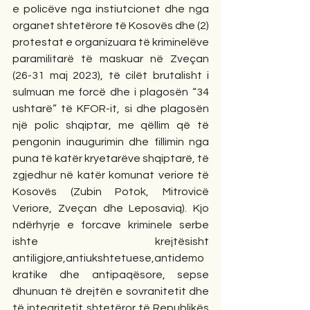
e policëve nga instiutcionet dhe nga 
organet shtetërore të Kosovës dhe (2) 
protestat e organizuara të kriminelëve 
paramilitarë të maskuar në Zveçan 
(26-31 maj 2023), të cilët brutalisht i 
sulmuan me forcë dhe i plagosën “34 
ushtarë” të KFOR-it, si dhe plagosën 
një polic shqiptar, me qëllim që të 
pengonin inaugurimin dhe fillimin nga 
puna të katër kryetarëve shqiptarë, të 
zgjedhur në katër komunat veriore të 
Kosovës (Zubin Potok, Mitrovicë 
Veriore, Zveçan dhe Leposaviq). Kjo 
ndërhyrje e forcave kriminele serbe 
ishte krejtësisht 
antiligjore,antiukshtetuese,antidemo
kratike dhe antipaqësore, sepse 
dhunuan të drejtën e sovranitetit dhe 
të integritetit shtetëror të Republikës 