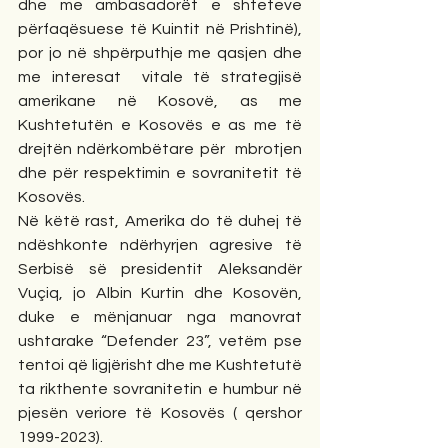
dhe me ambasadorët e shteteve 
përfaqësuese të Kuintit në Prishtinë), 
por jo në shpërputhje me qasjen dhe 
me interesat  vitale të strategjisë 
amerikane në Kosovë, as me 
Kushtetutën e Kosovës e as me të 
drejtën ndërkombëtare për  mbrotjen 
dhe për respektimin e sovranitetit të 
Kosovës.
Në këtë rast, Amerika do të duhej të 
ndëshkonte ndërhyrjen agresive të 
Serbisë së presidentit Aleksandër 
Vuçiq, jo Albin Kurtin dhe Kosovën, 
duke e mënjanuar nga manovrat 
ushtarake “Defender 23”, vetëm pse 
tentoi që ligjërisht dhe me Kushtetutë 
ta rikthente sovranitetin e humbur në 
pjesën veriore të Kosovës ( qershor 
1999-2023).