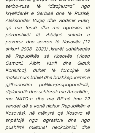
serbo-ruse të “dizajnuara” nga 
kryeliderët e Serbisë dhe të Rusisë, 
Aleksandër Vuçiq dhe Vladimir Putin, 
që me forcë dhe me agresion të 
përbashkët të zhbëjnë shtetin e 
pavarur dhe sovran të Kosovës (17 
shkurt 2008- 2023) ,krerët udhëheqës 
së Republikës së Kosovës (Vjosa 
Osmani, Albin Kurti dhe Glauk 
Konjufca), duhet të forcojnë në 
maksimum lidhjet dhe bashkëpunimin e 
gjithanhsëm politiko-propagandistik, 
diplomatik dhe ushtarak me Amerikën , 
me NATO-n dhe me BE-në (me 22 
vendet që e kanë njohur Republikën e 
Kosovës), në mënyrë që Kosova të 
shpëtojë nga agresioni dhe nga 
pushtimi militarist neokolonial dhe 