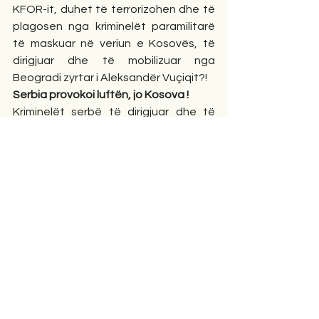
KFOR-it, duhet të terrorizohen dhe të 
plagosen nga kriminelët paramilitarë 
të maskuar në veriun e Kosovës, të  
dirigjuar dhe të mobilizuar nga 
Beogradi zyrtar i Aleksandër Vuçiqit?!
Serbia provokoi luftën, jo Kosova !
Kriminelët serbë të dirigjuar dhe të 
urdhëruar nga Aleksamdar Vuçiq nga 
Beogradi në protestat e tyre në 
Zveçan sulmuan ushtarët paqësorë të 
KFOR-it, me ç’rast lënduan “34” sish! 
Mirëpo, për çudi, ende as BE-ja, as 
OKB-ja nuk kanë marrë asnjë vendim 
ligjor për sanksionimin e Serbisë, e cila 
qe 20 vjet po financon dhe po 
mbështet terroristët e maskuar në 
veirun e Kosovës (qershor 1999)., me 
qëllim që t’i detyrojnë minoritarët 
kolonë serbë, të mos e njohin shtetin e 