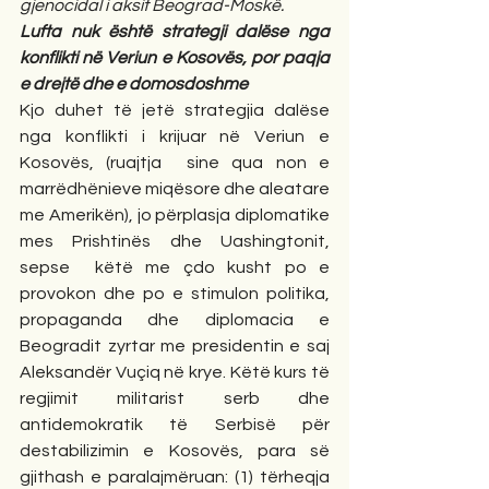
gjenocidal i aksit Beograd-Moskë.
Lufta nuk është strategji dalëse nga 
konflikti në Veriun e Kosovës, por paqja  
e drejtë dhe e domosdoshme
Kjo duhet të jetë strategjia dalëse 
nga konflikti i krijuar në Veriun e 
Kosovës, (ruajtja  sine qua non e 
marrëdhënieve miqësore dhe aleatare 
me Amerikën), jo përplasja diplomatike  
mes Prishtinës dhe Uashingtonit, 
sepse  këtë me çdo kusht po e 
provokon dhe po e stimulon politika, 
propaganda dhe diplomacia e 
Beogradit zyrtar me presidentin e saj 
Aleksandër Vuçiq në krye. Këtë kurs të 
regjimit militarist serb dhe 
antidemokratik të Serbisë për 
destabilizimin e Kosovës, para së 
gjithash e paralajmëruan: (1) tërheqja 