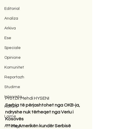
Editorial
Analiza
Arkiva
Ese
Speciale
Opinione
Komunitet
Reportazh
Studime
Intervista
Prof.Dr.Mehdi HYSENI
Serbia të përjashtohet nga OKB-ja,  
Kulturë
ndryshe nuk tërheqet nga Veriu i 
Lajme
Kosovës
*** Me Amerikën kundër Serbisë 
Antologji