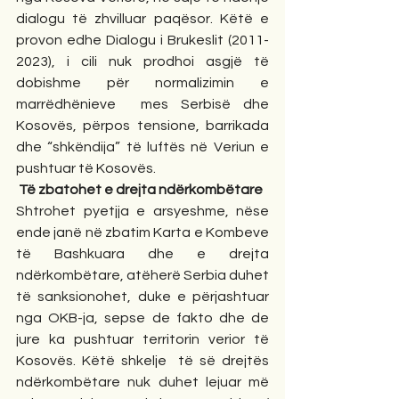
dialogu të zhvilluar paqësor. Këtë e 
provon edhe Dialogu i Brukeslit (2011-
2023), i cili nuk prodhoi asgjë të 
dobishme për normalizimin e 
marrëdhënieve  mes Serbisë dhe 
Kosovës, përpos tensione, barrikada 
dhe “shkëndija” të luftës në Veriun e 
pushtuar të Kosovës.
 Të zbatohet e drejta ndërkombëtare
Shtrohet pyetjja e arsyeshme, nëse 
ende janë në zbatim Karta e Kombeve 
të Bashkuara dhe e drejta 
ndërkombëtare, atëherë Serbia duhet 
të sanksionohet, duke e përjashtuar 
nga OKB-ja, sepse de fakto dhe de 
jure ka pushtuar territorin verior të 
Kosovës. Këtë shkelje  të së drejtës 
ndërkombëtare nuk duhet lejuar më 