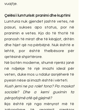
vuajtje.
Çelësi i lumturisë: pranimi dhe kuptimi
Lumturia nuk gjendet jashtë vetes, në 
pasuri, sukses apo status, por në 
pranimin e vetes. Kjo do të thotë të 
pranosh të mirat dhe të këqijat, dritën 
dhe hijet që na përbëjnë. Nuk është e 
lehtë, por është thelbësore për 
qetësinë shpirtërore.
Në botën moderne, shumë njerëz janë 
në ndjekje të një imazhi ideal për 
veten, duke mos u ndalur asnjëherë të 
pyesin nëse ai imazh është i vërteti.
Kush jemi ne pa rolet tona? Pa maskat 
sociale? Dhe a kemi guximin ta 
përqafojmë atë që gjejmë?
Ikja është një nga mënyrat më të 
zakonshme të reagimit njerëzor 