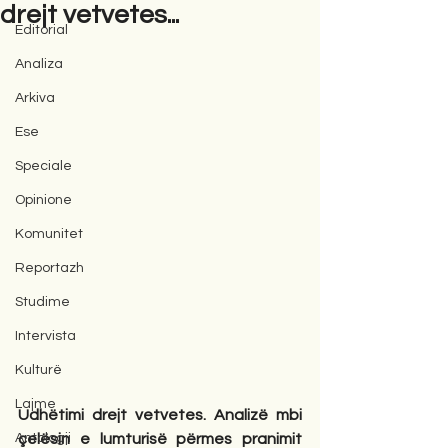
drejt vetvetes...
Editorial
Analiza
Arkiva
Ese
Speciale
Opinione
Komunitet
Reportazh
Studime
Intervista
Kulturë
Lajme
Udhëtimi drejt vetvetes. Analizë mbi 
Antologji
çelësin e lumturisë përmes pranimit 