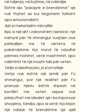
në ndjenja, në kujtime, në ndërdije.
Është ajo “pasqyrë e brendshme” që 
nuk thyhet as kur largohemi fizikisht 
apo emocionalisht.
Ikja si mekanizëm mbrojtës
Ikja, si një akt i zakonshëm njerëzor, një 
mënyrë për të shmangur vuajtjen ose 
përballjen me të vërteta të 
pakëndshme. Kjo mund të ndodhë 
përmes mohimit, vetë-mashtrimit, apo 
ndërtimit të një imazhi fals për veten.
Vetja si destinacion, jo si arratisje
Vetja nuk është një armik për t’u 
shmangur, por një realitet për t’u 
pranuar. Njeriu është shpesh në 
konflikt me veten sepse nuk 
përputhet me idealet që i ka imponuar 
shoqëria, familja, apo ai vetë. Kjo krijon 
një ndarje të brendshme që sjell 