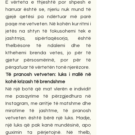
E vërteta e thjeshtë por shpesh e 
harruar është se, njeriu nuk mund të 
gjejë qetësi pa ndërtuar më parë 
paqe me vetveten. Në kohën kur ritmi i 
jetës na shtyn të fokusohemi tek e 
jashtmja, sipërfaqësorja, është 
thelbësore të ndalemi dhe të 
kthehemi brenda vetes, jo për të 
gjetur përsosmërinë, por për të 
përqafuar të vërtetën tonë njerëzore.
Të pranosh vetveten: luks i rrallë në 
kohë krizash të brendshme
Në një botë që mat vlerën e individit 
me pasqyrime të përzgjedhura në 
Instagram, me arritje të matshme dhe 
miratime të jashtme, të pranosh 
vetveten është bërë një luks. Madje, 
një luks që pak kanë mundësinë, apo 
guximin ta përjetojnë. Në thelb, 