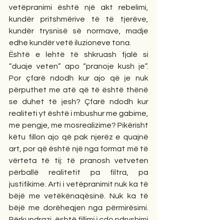
vetëpranimi është një akt rebelimi, 
kundër pritshmërive të të tjerëve, 
kundër trysnisë së normave, madje 
edhe kundër vetë iluzioneve tona.
Është e lehtë të shkruash fjalë si 
“duaje veten” apo “pranoje kush je”. 
Por çfarë ndodh kur ajo që je nuk 
përputhet me atë që të është thënë 
se duhet të jesh? Çfarë ndodh kur 
realiteti yt është i mbushur me gabime, 
me pengje, me mosrealizime? Pikërisht 
këtu fillon ajo që pak njerëz e quajnë 
art, por që është një nga format më të 
vërteta të tij: të pranosh vetveten 
përballë realitetit pa filtra, pa 
justifikime. Arti i vetëpranimit nuk ka të 
bëjë me vetëkënaqësinë. Nuk ka të 
bëjë me dorëheqjen nga përmirësimi. 
Përkundrazi, është fillimi i çdo ndryshimi 