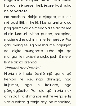
harruar një pjesë thelbësore: kush isha 
në të vërtetë.
Në moshën tridhjetë vjeçare, më zuri 
një boshllëk i thellë. I kisha arritur disa 
prej qëllimeve që mendoja se do të më 
sillnin lumturi. Kisha punën, shtëpinë, 
madje edhe admirimin e të tjerëve. Por 
çdo mëngjes zgjohesha me ndjenjën 
se diçka mungonte. Dhe ajo që 
mungonte nuk ishte diçka jashtë meje. 
Ishte diçka brenda.
Identiteti dhe Pranimi
Njeriu në thelb është një qenie që 
kërkon të ikë, nga dhimbja, nga 
kujtimet, nga e kaluara, nga 
përgjegjësitë. Por ajo që njeriu nuk 
arrin dot ta shmangë është vetja e tij. 
Vetja është gjithnjë aty, në mendime, 