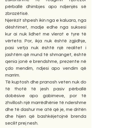
përballë dhimbjes apo ndjenjës së 
zbrazëtisë.
Njerëzit shpesh ikin nga e kaluara, nga 
dështimet, madje edhe nga suksesi 
kur ai nuk lidhet me vlerat e tyre të 
vërteta. Por, ikja nuk është zgjidhje, 
pasi vetja nuk është një realitet i 
jashtëm që mund të shmanget, është 
qenia jonë e brendshme, prezente në 
çdo mendim, ndjesi apo vendim që 
marrim.
Të kuptosh dhe pranosh veten nuk do 
të thotë të jesh pasiv përballë 
dobësive apo gabimeve, por të 
zhvillosh një marrëdhënie të ndershme 
dhe të dashur me atë që je, me dritën 
dhe hijen që bashkëjetojnë brenda 
secilit prej nesh.