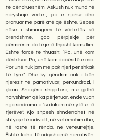
të qëndrueshëm. Askush nuk mund të 
ndryshojë vërtet, pa e njohur dhe 
pranuar më parë atë që është. Sepse 
nëse i shmangemi të vërtetës së 
brendshme, çdo përpjekje për 
përmirësim do të jetë thjesht kamuflim.
Është forcë të thuash: “Po, unë kam 
dështuar. Po, unë kam dobësitë e mia. 
Por unë nuk jam më pak njeri për shkak 
të tyre.” Dhe ky qëndrim nuk i bën 
njerëzit të pamotivuar, përkundrazi, i 
çliron. Shoqëria shqiptare, me gjithë 
ndryshimet që ka përjetuar, ende vuan 
nga sindroma e "si dukem në sytë e të 
tjerëve". Kjo shpesh shndërrohet në 
shtypje të individit, në vetëmohim dhe, 
në raste të rënda, në vetëurrejtje. 
Është koha të ndryshojmë narrativën. 