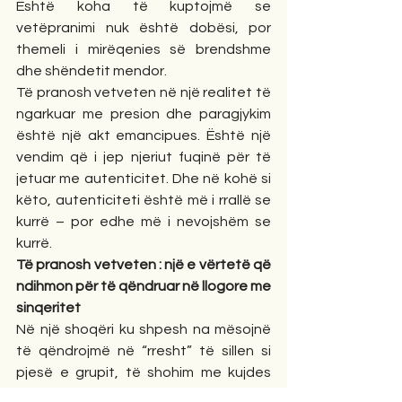
Është koha të kuptojmë se 
vetëpranimi nuk është dobësi, por 
themeli i mirëqenies së brendshme 
dhe shëndetit mendor.
Të pranosh vetveten në një realitet të 
ngarkuar me presion dhe paragjykim 
është një akt emancipues. Është një 
vendim që i jep njeriut fuqinë për të 
jetuar me autenticitet. Dhe në kohë si 
këto, autenticiteti është më i rrallë se 
kurrë – por edhe më i nevojshëm se 
kurrë.
Të pranosh vetveten : një e vërtetë që 
ndihmon për të qëndruar në llogore me 
sinqeritet
Në një shoqëri ku shpesh na mësojnë 
të qëndrojmë në “rresht” të sillen si 
pjesë e grupit, të shohim me kujdes 
perceptimin e të tjerëve të pranosh 