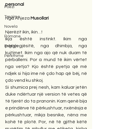
personal
Poezi
Tregime
Nga Anjeza 
Musollari
Novela
Njerëzit ikin, ikin…!
Romane
Ikja është instinkt. Ikim nga 
përgjegjësitë, nga dhimbja, nga 
English
kujtimet. Ikim nga ajo që nuk duam të 
Përkthime
përballemi. Por a mund të ikim vërtet 
nga vetja? Kjo është pyetja që më 
ndjek si hija ime në çdo hap që bëj, në 
çdo vend ku shkoj.
Si shumica prej nesh, kam kaluar jetën 
duke ndërtuar një version të vetes që 
të tjerët do ta pranonin. Kam qenë bija 
e prindërve të përkushtuar, nxënësja e 
përkushtuar, mikja besnike, nëna me 
kohë të plotë. Por, në të gjithë këtë 
rrugëtim të mbyllur me etiketa, kisha 