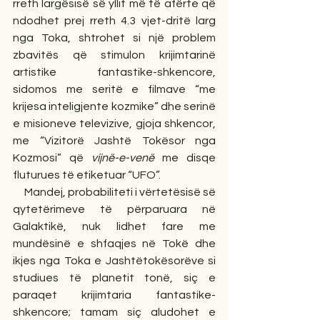
rreth largësisë së yllit më të afërte që 
ndodhet prej rreth 4.3 vjet-dritë larg 
nga Toka, shtrohet si një problem 
zbavitës që stimulon krijimtarinë 
artistike fantastike-shkencore, 
sidomos me seritë e filmave “me 
krijesa inteligjente kozmike” dhe serinë 
e misioneve televizive, gjoja shkencor, 
me “Vizitorë Jashtë Tokësor nga 
Kozmosi” që 
vijnë-e-venë
 me disqe 
fluturues të etiketuar “UFO”. 
     Mandej, probabiliteti i vërtetësisë së 
qytetërimeve të përparuara në 
Galaktikë, nuk lidhet fare me 
mundësinë e shfaqjes në Tokë dhe 
ikjes nga Toka e Jashtëtokësorëve si 
studiues të planetit tonë, siç e 
paraqet krijimtaria fantastike-
shkencore; tamam siç aludohet e 