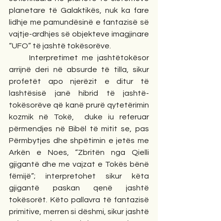
planetare të Galaktikës, nuk ka fare 
lidhje me pamundësinë e fantazisë së 
vajtje-ardhjes së objekteve imagjinare 
“UFO” të jashtë tokësorëve. 
     Interpretimet me jashtëtokësor 
arrijnë deri në absurde të tilla, sikur 
profetët apo njerëzit e ditur të 
lashtësisë janë hibrid të jashtë-
tokësorëve që kanë prurë qytetërimin 
kozmik në Tokë,  duke iu referuar 
përmendjes në Bibël të mitit se, pas 
Përmbytjes dhe shpëtimin e jetës me 
Arkën e Noes, “Zbritën nga Qielli 
gjigantë dhe me vajzat e Tokës bënë 
fëmijë”; interpretohet sikur këta 
gjigantë paskan qenë jashtë 
tokësorët. Këto pallavra të fantazisë 
primitive, merren si dëshmi, sikur jashtë 