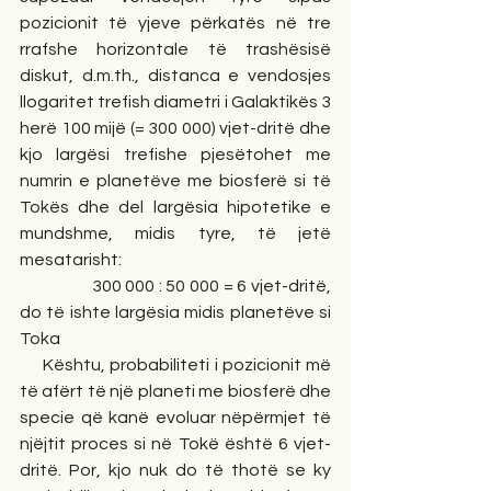
pozicionit të yjeve përkatës në tre 
rrafshe horizontale të trashësisë 
diskut, d.m.th., distanca e vendosjes 
llogaritet trefish diametri i Galaktikës 3 
herë 100 mijë (= 300 000) vjet-dritë dhe 
kjo largësi trefishe pjesëtohet me 
numrin e planetëve me biosferë si të 
Tokës dhe del largësia hipotetike e 
mundshme, midis tyre, të jetë 
mesatarisht:
                  300 000 : 50 000 = 6 vjet-dritë, 
do të ishte largësia midis planetëve si 
Toka
     Kështu, probabiliteti i pozicionit më 
të afërt të një planeti me biosferë dhe 
specie që kanë evoluar nëpërmjet të 
njëjtit proces si në Tokë është 6 vjet-
dritë. Por, kjo nuk do të thotë se ky 