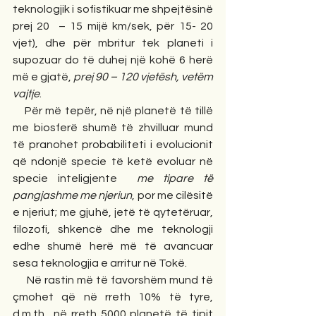
teknologjik i sofistikuar me shpejtësinë 
prej 20  – 15 mijë km/sek, për 15- 20 
vjet), dhe për mbritur tek planeti i 
supozuar do të duhej një kohë 6 herë 
më e gjatë, 
prej 90 – 120 vjetësh, vetëm 
vajtje
.
    Për më tepër, në një planetë të tillë 
me biosferë shumë të zhvilluar mund 
të pranohet probabiliteti i evolucionit 
që ndonjë specie të ketë evoluar në 
specie inteligjente
  me tipare të 
pangjashme me njeriun
, por me cilësitë 
e njeriut; me gjuhë, jetë të qytetëruar, 
filozofi, shkencë dhe me teknologji 
edhe shumë herë më të avancuar 
sesa teknologjia e arritur në Tokë. 
     Në rastin më të favorshëm mund të 
çmohet që në rreth 10% të tyre, 
d.m.th., në rreth 5000 planetë të tipit 