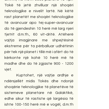
Tokë të jetë zhvilluar një shoqëri 
teknologjike e nivelit lartë. Në këtë 
rast planetët me shoqëri teknologjike 
të avancuar apo tej-super-avancuar 
do të gjendeshin 10 herë më larg njeri 
tjetrit d.m.th., 60 vit-dritë. Atëherë 
vajtja imagjinare me shpejtësinë 
ekstreme për ta përballuar udhëtimin 
për tek një planet i tillë më i afërt do të 
kërkonte një kohë 10 herë më të 
madhe dhe do të zgjaste 900 - 1200 
vjet.
     Kuptohet, një vajtje ardhje e 
ndërsjellët midis Tokës dhe ndonjë 
shoqërie teknologjike të planetëve të 
sistemeve planetare në Galaktikë, 
edhe sikur të rastiste që largësia të 
ishte 100-150 herë më e vogël, d.m.th 