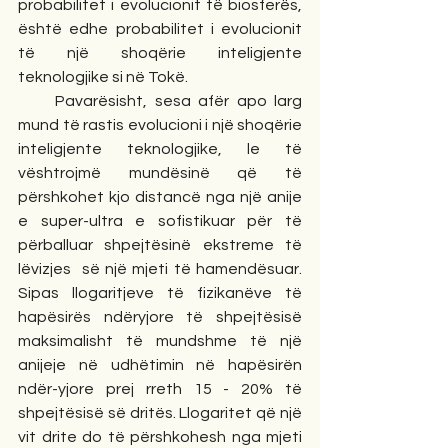
probabilitet i evolucionit të biosferës, 
është edhe probabilitet i evolucionit 
të një shoqërie inteligjente 
teknologjike si në Tokë. 
     Pavarësisht, sesa afër apo larg 
mund të rastis evolucioni i një shoqërie 
inteligjente teknologjike, le të 
vështrojmë mundësinë që të 
përshkohet kjo distancë nga një anije 
e super-ultra e sofistikuar për të 
përballuar shpejtësinë ekstreme të 
lëvizjes  së një mjeti të hamendësuar. 
Sipas llogaritjeve të fizikanëve të 
hapësirës ndëryjore të shpejtësisë 
maksimalisht të mundshme të një 
anijeje në udhëtimin në hapësirën 
ndër-yjore prej rreth 15 - 20% të 
shpejtësisë së dritës. Llogaritet që një 
vit drite do të përshkohesh nga mjeti 