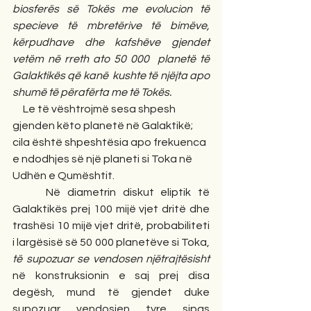
biosferës së Tokës me evolucion të 
specieve të mbretërive të bimëve, 
kërpudhave dhe kafshëve gjendet 
vetëm në rreth ato 50 000  planetë të 
Galaktikës që kanë  kushte të njëjta apo 
shumë të përafërta me të Tokës.
     Le të vështrojmë sesa shpesh 
gjenden këto planetë në Galaktikë; 
cila është shpeshtësia apo frekuenca 
e ndodhjes së një planeti si Toka në 
Udhën e Qumështit.
     Në diametrin diskut eliptik të 
Galaktikës prej 100 mijë vjet dritë dhe 
trashësi 10 mijë vjet dritë, probabiliteti 
i largësisë së 50 000 planetëve si Toka, 
të supozuar se vendosen njëtrajtësisht
në konstruksionin e saj prej disa 
degësh, mund të gjendet duke 
supozuar vendosjen tyre sipas 