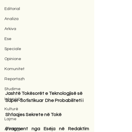
Editorial
Analiza
Arkiva
Ese
Speciale
Opinione
Komunitet
Reportazh
Studime
Jashtë Tokësorët e Teknologjisë së 
Intervista
Super-Sofistikuar  Dhe Probabiliteti i      
Kulturë
Shfaqjes Sekrete në Tokë
Lajme
(Fragment nga Eséja në Redaktim 
Antologji