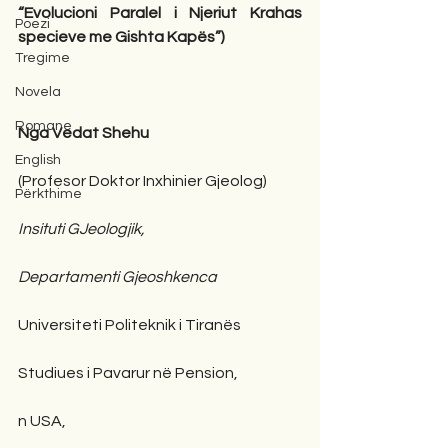
“Evolucioni Paralel i Njeriut Krahas 
Poezi
specieve me Gishta Kapës”) 
Tregime
Novela
Romane
Nga Vedat Shehu
English
(Profesor Doktor Inxhinier Gjeolog)
Përkthime
Insituti GJeologjik, 
Departamenti Gjeoshkenca  
Universiteti Politeknik i Tiranës  
Studiues i Pavarur në Pension, 
n USA, 