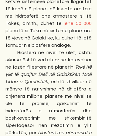
këtyre sistemeve planetare llogaritet 
të kenë një planet në kushte orbitale 
me hidrosferë dhe atmosferë si të 
Tokës, d.m.th., duhet të 
jenë 50 000 
planetë si Toka në sisteme planetare 
të yjeve në Galaktikë, ku duhet të jetë 
formuar një biosferë analoge. 
     Biosfera në nivel të ulët, ashtu 
sikurse është vërtetuar se ka evoluar 
në fazën fillestare në planetin 
Tokë (të 
yllit të quajtur Diell në Galaktikën tonë 
Udha e Qumështit),
 është zhvilluar në 
mënyrë të natyrshme në dhjetëra e 
dhjetëra milionë planetë me nivel të 
ulë të pranisë, qarkullimit të 
hidrosferës e atmosferës dhe 
bashkëveprimit me shkëmbinjtë 
sipërfaqësor nën rrezatimin e yllit 
përkatës, por 
biosferë me përmasat e 