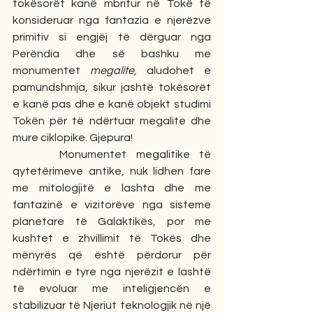
tokësorët kanë mbritur në Tokë të 
konsideruar nga fantazia e njerëzve 
primitiv si engjëj të dërguar nga 
Perëndia dhe së bashku me 
monumentet 
megalite,
 aludohet e 
pamundshmja, sikur jashtë tokësorët 
e kanë pas dhe e kanë objekt studimi 
Tokën për të ndërtuar megalite dhe 
mure ciklopike. Gjepura! 
     Monumentet megalitike të 
qytetërimeve antike, nuk lidhen fare 
me mitologjitë e lashta dhe me 
fantazinë e vizitorëve nga sisteme 
planetare të Galaktikës, por me 
kushtet e zhvillimit të Tokës dhe 
mënyrës që është përdorur për 
ndërtimin e tyre nga njerëzit e lashtë 
të evoluar me inteligjencën e 
stabilizuar të Njeriut teknologjik në një 