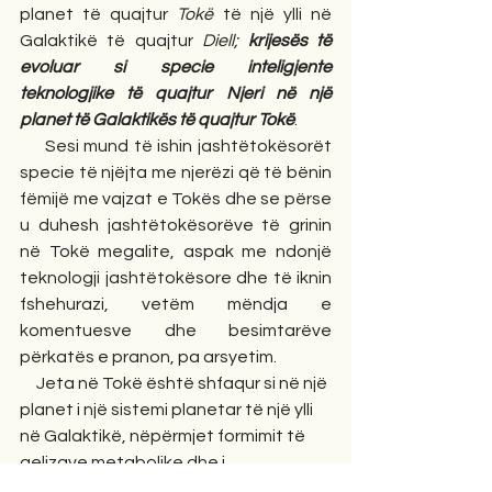
planet të quajtur 
Tokë
 të një ylli në 
Galaktikë të quajtur 
Diell; 
krijesës të 
evoluar si specie inteligjente 
teknologjike të quajtur Njeri në një 
planet të Galaktikës të quajtur Tokë
.     
     Sesi mund të ishin jashtëtokësorët 
specie të njëjta me njerëzi që të bënin 
fëmijë me vajzat e Tokës dhe se përse 
u duhesh jashtëtokësorëve të grinin 
në Tokë megalite, aspak me ndonjë 
teknologji jashtëtokësore dhe të iknin 
fshehurazi, vetëm mëndja e 
komentuesve dhe besimtarëve 
përkatës e pranon, pa arsyetim.
     Jeta në Tokë është shfaqur si në një 
planet i një sistemi planetar të një ylli 
në Galaktikë, nëpërmjet formimit të 
qelizave metabolike dhe i 
organizmave bimore e shtazor të 