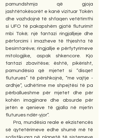
pamundshmja që gjoja 
jashtëtokësorët e kanë vizituar Tokën 
dhe vazhdojnë të shfaqen vetëtimthi 
si UFO të pakapshëm gjatë fluturimit 
mbi Tokë; një fantazi ringjalljeje dhe 
përforcimi i imazheve të thjeshta të 
besimtarëve; ringjallje e përfytyrimeve 
mitologjike, aspak shkencore. Kjo 
fantazi zbavitëse; është, pikërisht, 
pamundësia që mjetet si “disqet 
fluturues” të përshkojnë, “me vajtje - 
ardhje”, udhëtime me shpejtësi të pa 
përballueshme për mjetet dhe për 
kohën imagjinare dhe absurde për 
jetën e qenieve të gjalla në mjetin 
fluturues ndër-yjor”.   
     Pra, mundësia reale e ekzistencës 
së qytetërimeve edhe shumë më të 
sofistikuara në planetë të sistemeve 