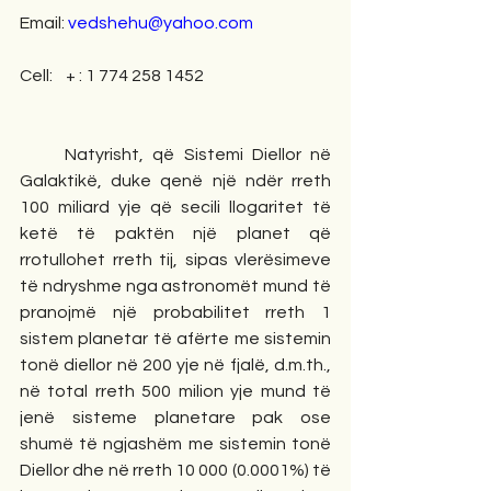
Email: 
vedshehu@yahoo.com
Cell:    + : 1 774 258 1452
Natyrisht, që Sistemi Diellor në 
Galaktikë, duke qenë një ndër rreth 
100 miliard yje që secili llogaritet të 
ketë të paktën një planet që 
rrotullohet rreth tij, sipas vlerësimeve 
të ndryshme nga astronomët mund të 
pranojmë një probabilitet rreth 1 
sistem planetar të afërte me sistemin 
tonë diellor në 200 yje në fjalë, d.m.th., 
në total rreth 500 milion yje mund të 
jenë sisteme planetare pak ose 
shumë të ngjashëm me sistemin tonë 
Diellor dhe në rreth 10 000 (0.0001%) të 