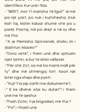
identifikoi. Kur unë i flas:
- “BERT, mor t’i marrsha të ligat” ai më 
pa një çast, po nuk i kujtohesha, (nuk 
kish faj, kishin kaluar shumë vite pa u 
parë). Pastaj, më pa drejt e në sy dhe 
më tha:
-“A je Memisha Gjonzeneli, shoku im i 
dashtun i klasës?”
-“Dora vetë”, i them unë dhe qafuam 
njeri tjetrin, si kur të ishim vëllezër.
-“Për atë Zot, sa më ka marrë malli për 
ty” dhe më shtrëngoj fort. Nxori një 
letër nga xhepi dhe pyeti:
- “Kujt t’ia jap zarfin me dokumente?,
-“ E ke dhënë atje ku duhet”! I them 
unë me të qeshur.
-“Pash Zotin, ti je brigadieri, më tha ?
- “Po!”, i thash unë.