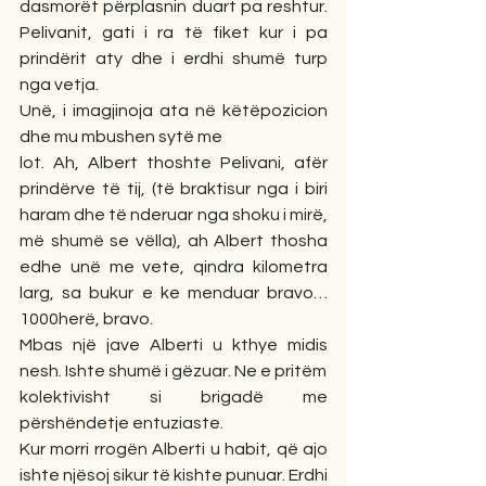
dasmorët përplasnin duart pa reshtur. 
Pelivanit, gati i ra të fiket kur i pa 
prindërit aty dhe i erdhi shumë turp 
nga vetja.
Unë, i imagjinoja ata në këtëpozicion 
dhe mu mbushen sytë me
lot. Ah, Albert thoshte Pelivani, afër 
prindërve të tij, (të braktisur nga i biri 
haram dhe të nderuar nga shoku i mirë, 
më shumë se vëlla), ah Albert thosha 
edhe unë me vete, qindra kilometra 
larg, sa bukur e ke menduar bravo…
1000herë, bravo.
Mbas një jave Alberti u kthye midis 
nesh. Ishte shumë i gëzuar. Ne e pritëm
kolektivisht si brigadë me 
përshëndetje entuziaste.
Kur morri rrogën Alberti u habit, që ajo 
ishte njësoj sikur të kishte punuar. Erdhi 