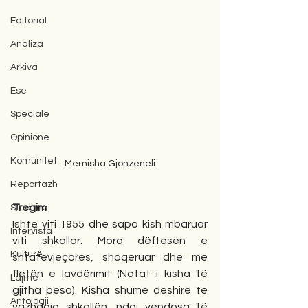
Editorial
Analiza
Arkiva
Ese
Speciale
Opinione
Komunitet
Memisha Gjonzeneli
Reportazh
Tregim 
Studime
Ishte viti 1955 dhe sapo kish mbaruar 
Intervista
viti shkollor. Mora dëftesën e 
Kulturë
shtatëvjeçares, shoqëruar dhe me 
fletën e lavdërimit (Notat i kisha të 
Lajme
gjitha pesa). Kisha shumë dëshirë të 
Antologji
vazhdoja shkollën, ndaj vendosa të 