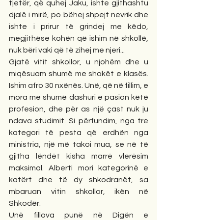
tjetër, që quhej Jaku, ishte gjithashtu 
djalë i mirë, po bëhej shpejt nevrik dhe 
ishte i prirur të grindej me këdo, 
megjithëse kohën që ishim në shkollë, 
nuk bëri vaki që të zihej me njeri...
Gjatë vitit shkollor, u njohëm dhe u 
miqësuam shumë me shokët e klasës. 
Ishim afro 30 nxënës. Unë, që në fillim, e 
mora me shumë dashuri e pasion këtë 
profesion, dhe për as një çast nuk ju 
ndava studimit. Si përfundim, nga tre 
kategori të pesta që erdhën nga 
ministria, një më takoi mua, se në të 
gjitha lëndët kisha marrë vlerësim 
maksimal. Alberti mori kategorinë e 
katërt dhe të dy shkodranët, sa 
mbaruan vitin shkollor, ikën në 
Shkodër.
Unë fillova punë në Digën e 