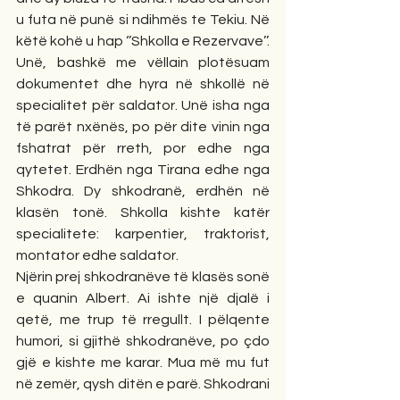
u futa në punë si ndihmës te Tekiu. Në 
këtë kohë u hap ‘’Shkolla e Rezervave’’. 
Unë, bashkë me vëllain plotësuam 
dokumentet dhe hyra në shkollë në 
specialitet për saldator. Unë isha nga 
të parët nxënës, po për dite vinin nga 
fshatrat për rreth, por edhe nga 
qytetet. Erdhën nga Tirana edhe nga 
Shkodra. Dy shkodranë, erdhën në 
klasën tonë. Shkolla kishte katër 
specialitete: karpentier, traktorist, 
montator edhe saldator.
Njërin prej shkodranëve të klasës sonë 
e quanin Albert. Ai ishte një djalë i 
qetë, me trup të rregullt. I pëlqente 
humori, si gjithë shkodranëve, po çdo 
gjë e kishte me karar. Mua më mu fut 
në zemër, qysh ditën e parë. Shkodrani 