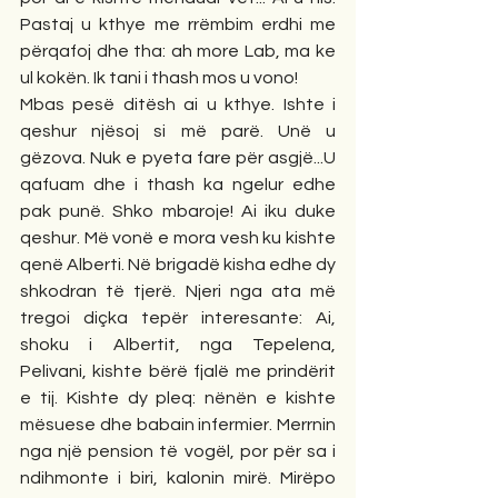
Pastaj u kthye me rrëmbim erdhi me 
përqafoj dhe tha: ah more Lab, ma ke 
ul kokën. Ik tani i thash mos u vono!
Mbas pesë ditësh ai u kthye. Ishte i 
qeshur njësoj si më parë. Unë u 
gëzova. Nuk e pyeta fare për asgjë...U 
qafuam dhe i thash ka ngelur edhe 
pak punë. Shko mbaroje! Ai iku duke 
qeshur. Më vonë e mora vesh ku kishte 
qenë Alberti. Në brigadë kisha edhe dy 
shkodran të tjerë. Njeri nga ata më 
tregoi diçka tepër interesante: Ai, 
shoku i Albertit, nga Tepelena, 
Pelivani, kishte bërë fjalë me prindërit 
e tij. Kishte dy pleq: nënën e kishte 
mësuese dhe babain infermier. Merrnin 
nga një pension të vogël, por për sa i 
ndihmonte i biri, kalonin mirë. Mirëpo 