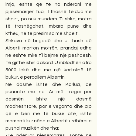
imja, është që të na nderoni me 
pjesëmarrjen tuaj... I thashë: të dua me 
shpirt, po nuk mundem. Ti shko, motra 
të trashëgohet, mbaro pune dhe 
ktheu, ne të presim sa më shpejt...
Shkova në brigadë dhe u thash që 
Alberti marton motrën, prandaj edhe 
ne është mirë t’i bëjmë një peshqesh. 
Të gjithë ishin dakord. U mblodhën afro 
5000 lekë dhe me një kartolinë të 
bukur, e përcollëm Albertin.
Në dasmë ishte dhe Karlua, që 
punonte me ne. Ai më tregoi për 
dasmën. Ishte një dasmë 
madhështore, por e veçanta dhe ajo 
që e beri më të bukur atë, ishte 
momenti kur nëna e Albertit urdhëroi e 
pushoi muzikën dhe tha:
-Të nderuar pjesëmarrës, sonte në 