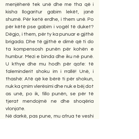
menjëherë tek unë dhe me tha që i 
kisha llogaritur gabim lekët, janë 
shumë. Për ketë erdhe, i them unë. Po 
për këtë pse gabim i vogël të duket? 
Dëgjo, i them, për ty ka punuar e gjithë 
brigada. Dhe të gjithë e dimë që ti do 
ta kompensosh punën për kohën e 
humbur. Mezi e binda dhe iku në punë. 
U kthye dhe mu hodh për qafe: të 
faleminderit shoku im i rrallë! Unë, i 
thashë: Atë që ke bërë ti për shokun, 
nuk ka çmim vlerësimi dhe nuk e bëj dot 
as unë, po ik, fillo punën, se për të 
tjerat mendojmë ne dhe shoqëria 
vlonjate.
Në darkë, pas pune, mu afrua te veshi 
Alberti dhe më tha:
-Memisha, urdhëro 3000 lekët. Unë 
mbarova punë dhe nuk më duhen më.