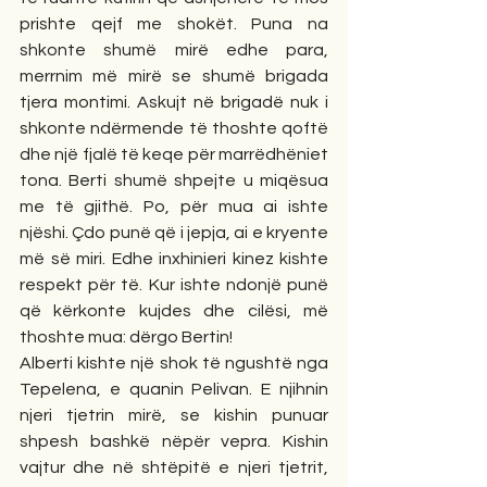
prishte qejf me shokët. Puna na 
shkonte shumë mirë edhe para, 
merrnim më mirë se shumë brigada 
tjera montimi. Askujt në brigadë nuk i 
shkonte ndërmende të thoshte qoftë 
dhe një fjalë të keqe për marrëdhëniet 
tona. Berti shumë shpejte u miqësua 
me të gjithë. Po, për mua ai ishte 
njëshi. Çdo punë që i jepja, ai e kryente 
më së miri. Edhe inxhinieri kinez kishte 
respekt për të. Kur ishte ndonjë punë 
që kërkonte kujdes dhe cilësi, më 
thoshte mua: dërgo Bertin!
Alberti kishte një shok të ngushtë nga 
Tepelena, e quanin Pelivan. E njihnin 
njeri tjetrin mirë, se kishin punuar 
shpesh bashkë nëpër vepra. Kishin 
vajtur dhe në shtëpitë e njeri tjetrit, 