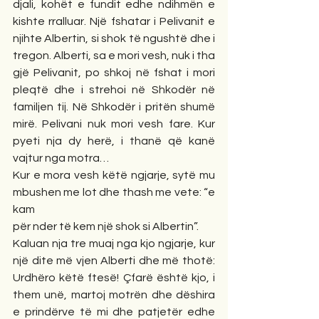
djali, kohët e fundit edhe ndihmën e 
kishte rralluar. Një fshatar i Pelivanit e 
njihte Albertin, si shok të ngushtë dhe i 
tregon. Alberti, sa e mori vesh, nuk i tha 
gjë Pelivanit, po shkoj në fshat i mori 
pleqtë dhe i strehoi në Shkodër në 
familjen tij. Në Shkodër i pritën shumë 
mirë. Pelivani nuk mori vesh fare. Kur 
pyeti nja dy herë, i thanë që kanë 
vajtur nga motra…
Kur e mora vesh këtë ngjarje, sytë mu 
mbushen me lot dhe thash me vete: “e 
kam
për nder të kem një shok si Albertin”.
Kaluan nja tre muaj nga kjo ngjarje, kur 
një dite më vjen Alberti dhe më thotë: 
Urdhëro këtë ftesë! Çfarë është kjo, i 
them unë, martoj motrën dhe dëshira 
e prindërve të mi dhe patjetër edhe 