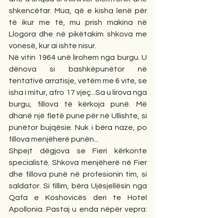
shkencëtar. Mua, që e kisha lenë për 
të ikur me të, mu prish makina në 
Llogora dhe në pikëtakim shkova me 
vonesë, kur ai ishte nisur.
Në vitin 1964 unë lirohem nga burgu. U 
dënova si bashkëpunëtor në 
tentativë arratisje, vetëm me 6 vite, se 
isha i mitur, afro 17 vjeç...Sa u lirova nga 
burgu, fillova të kërkoja punë. Më 
dhanë një fletë pune për në Ullishte, si 
punëtor bujqësie. Nuk i bëra naze, po 
fillova menjëherë punën...
Shpejt dëgjova se Fieri kërkonte 
specialistë. Shkova menjëherë në Fier 
dhe fillova punë në profesionin tim, si 
saldator. Si fillim, bëra Ujësjellësin nga 
Qafa e Koshovicës deri te Hotel 
Apollonia. Pastaj u enda nëpër vepra: 