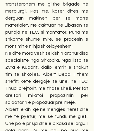
transferohem me gjithë brigadë në 
Metalurgji. Pas tre, katër ditës më 
dërguan makinën për të marrë 
materialet. Më caktuan në Elbasan të 
punoja në TEC, si montator. Puna më 
shkonte shumë mirë, se procesin e 
montimit e njihja shkëlqyeshëm.
Në dite mora vesh se kishin ardhur disa 
specialistë nga Shkodra. Nga lista te 
Zyra e Kuadrit, dalloj emrin e shokut 
tim të shkollës, Albert Deda. I them 
shefit: ketë dërgoje te unë, në TEC. 
Thuaj drejtorit, më thotë shefi. Për fat 
drejtori miratoi propozimin për 
saldatorin e propozuar prej meje.
Alberti erdhi që në mëngjes herët dhe 
me të pyetur, më së fundi, më gjeti. 
Unë po e prisja dhe e pikasa së largu. I 
dola para. Ai më pa, po nuk më 