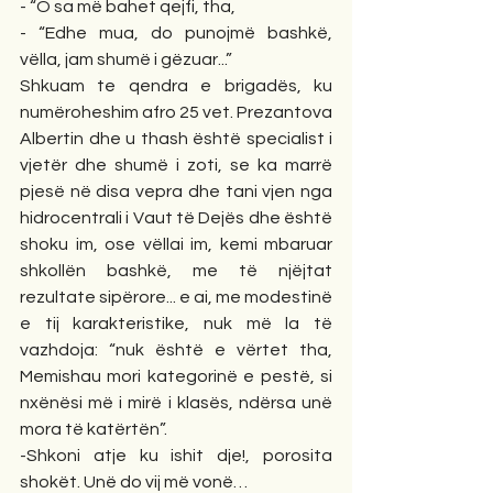
- “O sa më bahet qejfi, tha,
- “Edhe mua, do punojmë bashkë, 
vëlla, jam shumë i gëzuar...”
Shkuam te qendra e brigadës, ku 
numëroheshim afro 25 vet. Prezantova 
Albertin dhe u thash është specialist i 
vjetër dhe shumë i zoti, se ka marrë 
pjesë në disa vepra dhe tani vjen nga 
hidrocentrali i Vaut të Dejës dhe është 
shoku im, ose vëllai im, kemi mbaruar 
shkollën bashkë, me të njëjtat 
rezultate sipërore... e ai, me modestinë 
e tij karakteristike, nuk më la të 
vazhdoja: “nuk është e vërtet tha, 
Memishau mori kategorinë e pestë, si 
nxënësi më i mirë i klasës, ndërsa unë 
mora të katërtën”.
-Shkoni atje ku ishit dje!, porosita 
shokët. Unë do vij më vonë…