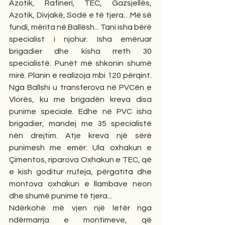
Azotik, Rafineri, TEC, Gazsjellës, 
Azotik, Divjakë, Sodë e të tjera…Më së 
fundi, mërita në Ballësh... Tani isha bërë 
specialist i njohur. Isha emëruar 
brigadier dhe kisha rreth 30 
specialistë. Punët më shkonin shumë 
mirë. Planin e realizoja mbi 120 përqint. 
Nga Ballshi u transferova në PVCën e 
Vlorës, ku me brigadën kreva disa 
punime speciale. Edhe në PVC isha 
brigadier, mandej me 35 specialistë 
nën drejtim. Atje kreva një sërë 
punimesh me emër: Ula oxhakun e 
Çimentos, riparova Oxhakun e TEC, që 
e kish goditur rrufeja, përgatita dhe 
montova oxhakun e llambave neon 
dhe shumë punime të tjera...
Ndërkohë më vjen një letër nga 
ndërmarrja e montimeve, që 