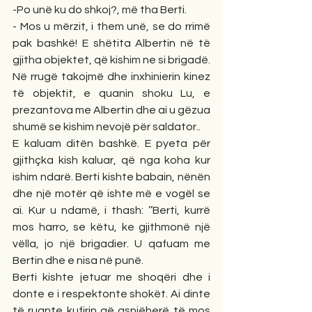
-Po unë ku do shkoj?, më tha Berti.
- Mos u mërzit, i them unë, se do rrimë 
pak bashkë! E shëtita Albertin në të 
gjitha objektet, që kishim ne si brigadë. 
Në rrugë takojmë dhe inxhinierin kinez 
të objektit, e quanin shoku Lu, e 
prezantova me Albertin dhe ai u gëzua 
shumë se kishim nevojë për saldator..
E kaluam ditën bashkë. E pyeta për 
gjithçka kish kaluar, që nga koha kur 
ishim ndarë. Berti kishte babain, nënën 
dhe një motër që ishte më e vogël se 
ai. Kur u ndamë, i thash: ’’Berti, kurrë 
mos harro, se këtu, ke gjithmonë një 
vëlla, jo një brigadier. U qafuam me 
Bertin dhe e nisa në punë.
Berti kishte jetuar me shoqëri dhe i 
donte e i respektonte shokët. Ai dinte 
të ruante kufirin që asnjëherë të mos 