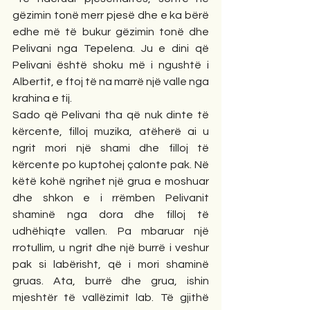
gëzimin tonë merr pjesë dhe e ka bërë 
edhe më të bukur gëzimin tonë dhe 
Pelivani nga Tepelena. Ju e dini që 
Pelivani është shoku më i ngushtë i 
Albertit, e ftoj të na marrë një valle nga 
krahina e tij.
Sado që Pelivani tha që nuk dinte të 
kërcente, filloj muzika, atëherë ai u 
ngrit mori një shami dhe filloj të 
kërcente po kuptohej çalonte pak. Në 
këtë kohë ngrihet një grua e moshuar 
dhe shkon e i rrëmben Pelivanit 
shaminë nga dora dhe filloj të 
udhëhiqte vallen. Pa mbaruar një 
rrotullim, u ngrit dhe një burrë i veshur 
pak si labërisht, që i mori shaminë 
gruas. Ata, burrë dhe grua, ishin 
mjeshtër të vallëzimit lab. Të gjithë 