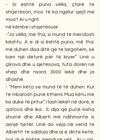
- Si është puna vëlla, çfarë të 
shqetëson, mos të ka ngelur qejfi me 
mua? Ai u ngrit
në këmbe i shqetësuar.
-“Jo vëlla, më tha, si mund të mendosh 
kështu. A e di si është puna, më tha: 
më duhen disa ditë që të largohem, se 
kam një detyrë për të kryer”. Unë u 
çlirova dhe u qetësova, futa dorën në 
xhep dhe nxora 3000 lekë dhe ja 
dhashë.
- “Merri këto se mund të të duhen. Kur 
të mbarosh punë kthemi. Mua këtu më 
ke duke të pritur”. I lash lekët në dorë, e 
qafova dhe ika... E dija që punë kisha 
shumë dhe Alberti më ndihmonte si 
asnjë tjetër. Unë do veja në vend të 
Albertit të saldoja dhe ai e dinte ketë, 
por ai e kishte menduar vet... Ai u nis. 