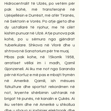
Hidrocentralit të Ulzës, po vetëm për 
pak kohë, më transferojnë në 
Ujësjellësin e Durrësit, më afër Tiranës, 
në Sektorin e Vorës. Po atje gjeta dhe 
dy ustallarë të njohur, me të cilët 
kishim punuar në Ulzë. Atje punova pak 
kohë, po u sëmura nga gjëndrat 
tuberkulare. Shkova në Vlorë dhe u 
shtrova në Sanatorium për tre muaj.
Mbas pak kohe, në 15korrik 1958, 
arratiset vëllai im i madh, Qamil 
Gjonzeneli. Ai iku me not nga Saranda 
për në Korfuz e më pas e mbajti frymën 
në Amerikë. Qamili, ish mësues 
fizkulture dhe sportist rekordmen në 
not, kryente shërbimin ushtarak në 
brigat të punës, në kanalin e Çukës. Ai 
iku vetëm dhe në Amerikë u shkollua 
dhe u shqua si inxhinier elektronik dhe 