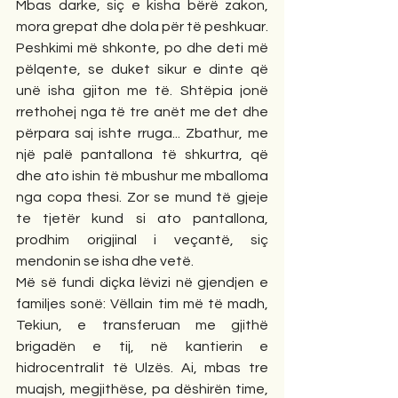
Mbas darke, siç e kisha bërë zakon, 
mora grepat dhe dola për të peshkuar. 
Peshkimi më shkonte, po dhe deti më 
pëlqente, se duket sikur e dinte që 
unë isha gjiton me të. Shtëpia jonë 
rrethohej nga të tre anët me det dhe 
përpara saj ishte rruga... Zbathur, me 
një palë pantallona të shkurtra, që 
dhe ato ishin të mbushur me mballoma 
nga copa thesi. Zor se mund të gjeje 
te tjetër kund si ato pantallona, 
prodhim origjinal i veçantë, siç 
mendonin se isha dhe vetë.
Më së fundi diçka lëvizi në gjendjen e 
familjes sonë: Vëllain tim më të madh, 
Tekiun, e transferuan me gjithë 
brigadën e tij, në kantierin e 
hidrocentralit të Ulzës. Ai, mbas tre 
muajsh, megjithëse, pa dëshirën time, 