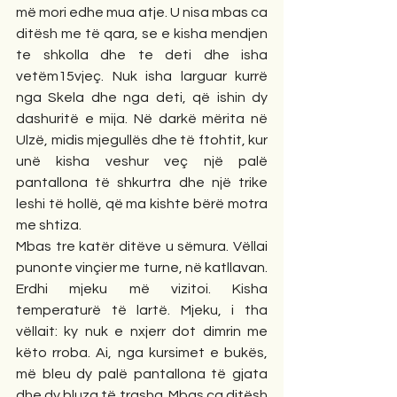
më mori edhe mua atje. U nisa mbas ca 
ditësh me të qara, se e kisha mendjen 
te shkolla dhe te deti dhe isha 
vetëm15vjeç. Nuk isha larguar kurrë 
nga Skela dhe nga deti, që ishin dy 
dashuritë e mija. Në darkë mërita në 
Ulzë, midis mjegullës dhe të ftohtit, kur 
unë kisha veshur veç një palë 
pantallona të shkurtra dhe një trike 
leshi të hollë, që ma kishte bërë motra 
me shtiza.
Mbas tre katër ditëve u sëmura. Vëllai 
punonte vinçier me turne, në katllavan. 
Erdhi mjeku më vizitoi. Kisha 
temperaturë të lartë. Mjeku, i tha 
vëllait: ky nuk e nxjerr dot dimrin me 
këto rroba. Ai, nga kursimet e bukës, 
më bleu dy palë pantallona të gjata 
dhe dy bluza të trasha. Mbas ca ditësh 