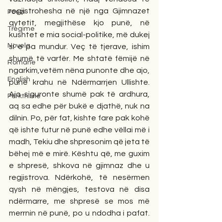
regjistrohesha në një nga Gjimnazet 
Poezi
qytetit, megjithëse kjo punë, në 
Tregime
kushtet e mia social-politike, më dukej 
Novela
si e pa mundur. Veç të tjerave, ishim 
shumë të varfër. Me shtatë fëmijë në 
Romane
ngarkim,vetëm nëna punonte dhe ajo, 
English
punë krahu në Ndërmarrjen Ullishte. 
Ajo siguronte shumë pak të ardhura, 
Përkthime
aq sa edhe për bukë e djathë, nuk na 
dilnin. Po, për fat, kishte fare pak kohë 
që ishte futur në punë edhe vëllai më i 
madh, Tekiu dhe shpresonim që jeta të 
bëhej më e mirë. Kështu që, me guxim 
e shpresë, shkova në gjimnaz dhe u 
regjistrova. Ndërkohë, të nesërmen 
qysh në mëngjes, testova në disa 
ndërmarre, me shpresë se mos më 
merrnin në punë, po u ndodha i pafat. 