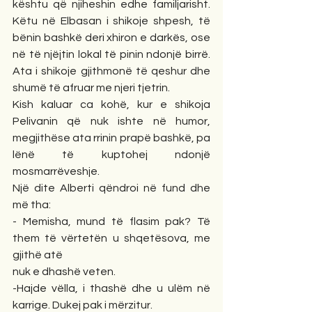
kështu që njiheshin edhe familjarisht. 
Këtu në Elbasan i shikoje shpesh, të 
bënin bashkë deri xhiron e darkës, ose 
në të njëjtin lokal të pinin ndonjë birrë. 
Ata i shikoje gjithmonë të qeshur dhe 
shumë të afruar me njeri tjetrin.
Kish kaluar ca kohë, kur e shikoja 
Pelivanin që nuk ishte në humor, 
megjithëse ata rrinin prapë bashkë, pa 
lënë të kuptohej ndonjë 
mosmarrëveshje.
Një dite Alberti qëndroi në fund dhe 
më tha:
- Memisha, mund të flasim pak? Të 
them të vërtetën u shqetësova, me 
gjithë atë
nuk e dhashë veten.
-Hajde vëlla, i thashë dhe u ulëm në 
karrige. Dukej pak i mërzitur.