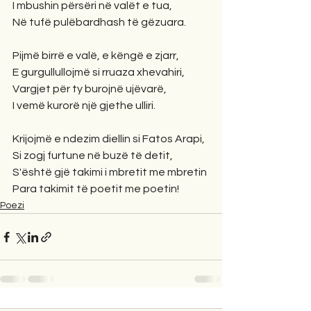
I mbushin përsëri në valët e tua,
Në tufë pulëbardhash të gëzuara.
Pijmë birrë e valë, e këngë e zjarr,
E gurgullullojmë si rruaza xhevahiri,
Vargjet për ty burojnë ujëvarë,
I vemë kurorë një gjethe ulliri.
Krijojmë e ndezim diellin si Fatos Arapi,
Si zogj furtune në buzë të detit,
S'është gjë takimi i mbretit me mbretin
Para takimit të poetit me poetin!
Poezi