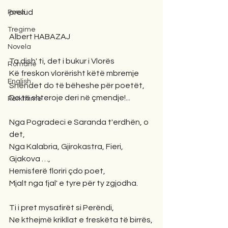
prelud
Poezi
Tregime
Albert HABAZAJ
Novela
Ta dish' ti, det i bukur i Vlorës
Romane
Kë freskon vlorërisht këtë mbremje
English
Shëndet do të bëheshe për poetët,
Do të shteroje deri në çmendje!...
Përkthime
Nga Pogradeci e Saranda t'erdhën, o 
det,
Nga Kalabria, Gjirokastra, Fieri, 
Gjakova …,
Hemisferë floriri çdo poet,
Mjalt nga fjal' e tyre për ty zgjodha.
Ti i pret mysafirët si Perëndi,
Ne kthejmë krikllat e freskëta të birrës,