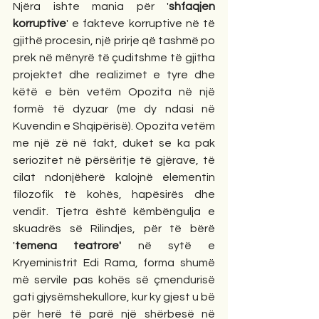
Njëra ishte mania për '
shfaqjen 
korruptive
' e fakteve korruptive në të 
gjithë procesin, një prirje që tashmë po 
prek në mënyrë të çuditshme të gjitha 
projektet dhe realizimet e tyre dhe 
këtë e bën vetëm Opozita në një 
formë të dyzuar (me dy ndasi në 
Kuvendin e Shqipërisë). Opozita vetëm 
me një zë në fakt, duket se ka pak 
seriozitet në përsëritje të gjërave, të 
cilat ndonjëherë kalojnë elementin 
filozofik të kohës, hapësirës dhe 
vendit. Tjetra është këmbëngulja e 
skuadrës së Rilindjes, për të bërë 
'
temena teatrore' 
në sytë e 
Kryeministrit Edi Rama, forma shumë 
më servile pas kohës së çmendurisë 
gati gjysëmshekullore, kur ky gjest u bë 
për herë të parë një shërbesë në 