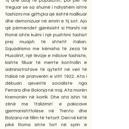
tij dhe asaj të populizmit, por për të 
treguar se sa shumë i ndryshëm ishte 
fashizmi me gjithçka që është mallkuar 
dhe demonizuar në emrin e tij sot. Ajo 
që përmendet gjerësisht si Marshi në 
Romë ishte kulmi i një pushtimi fashist 
prej muajsh të shtetit italian. 
Squadrismo me këmisha të zeza të 
Musolinit, një lëvizje e milicive fashiste, 
kishte filluar të merrte kontrollin e 
administratave të qytetit në veri të 
Italisë në pranverën e vitit 1922. Ata i 
dëbuan qeveritë socialiste nga 
Ferrara dhe Bolonja në maj. Ata morën 
Kremonën në korrik. Dhe ata ishin të 
zënë me 'italizimin' e pakicave 
gjermanishtfolëse në Trento dhe 
Bolzano në fillim të tetorit. Deri në këtë 
pikë Roma ishte fort në syrin e 