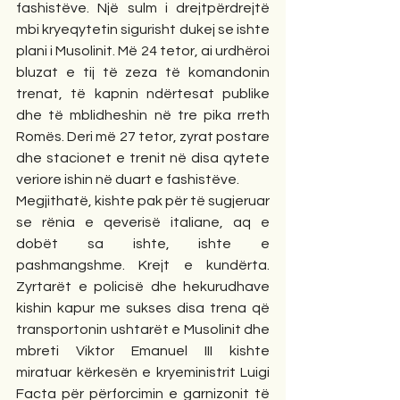
fashistëve. Një sulm i drejtpërdrejtë 
mbi kryeqytetin sigurisht dukej se ishte 
plani i Musolinit. Më 24 tetor, ai urdhëroi 
bluzat e tij të zeza të komandonin 
trenat, të kapnin ndërtesat publike 
dhe të mblidheshin në tre pika rreth 
Romës. Deri më 27 tetor, zyrat postare 
dhe stacionet e trenit në disa qytete 
veriore ishin në duart e fashistëve. 
Megjithatë, kishte pak për të sugjeruar 
se rënia e qeverisë italiane, aq e 
dobët sa ishte, ishte e 
pashmangshme. Krejt e kundërta. 
Zyrtarët e policisë dhe hekurudhave 
kishin kapur me sukses disa trena që 
transportonin ushtarët e Musolinit dhe 
mbreti Viktor Emanuel III kishte 
miratuar kërkesën e kryeministrit Luigi 
Facta për përforcimin e garnizonit të 