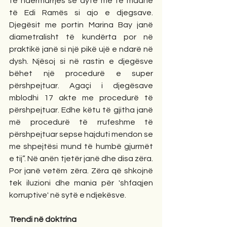
të ndërmarrjes së dytë më të madhe 
të Edi Ramës si ajo e djegsave. 
Djegësit me portin Marina Bay janë 
diametralisht të kundërta por në 
praktikë janë si një pikë ujë e ndarë në 
dysh. Njësoj si në rastin e djegësve 
bëhet një procedurë e super 
përshpejtuar. Agaçi i djegësave 
mblodhi 17 akte me procedurë të 
përshpejtuar. Edhe këtu të gjitha janë 
më procedurë të rrufeshme të 
përshpejtuar sepse hajduti mendon se 
me shpejtësi mund të humbë gjurmët 
e tij”. Në anën tjetër janë dhe disa zëra. 
Por janë vetëm zëra. Zëra që shkojnë 
tek iluzioni dhe mania për 'shfaqjen 
korruptive' në sytë e ndjekësve.
Trendi në doktrina