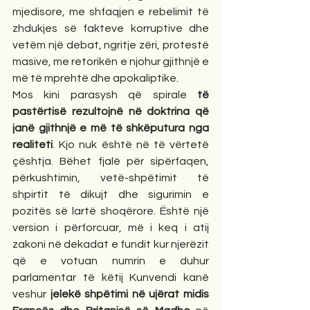
mjedisore, me shfaqjen e rebelimit të 
zhdukjes së fakteve korruptive dhe 
vetëm një debat, ngritje zëri, protestë 
masive, me retorikën e njohur gjithnjë e 
më të mprehtë dhe apokaliptike.
Mos kini parasysh që spirale 
të 
pastërtisë rezultojnë në doktrina që 
janë gjithnjë e më të shkëputura nga 
realiteti
. Kjo nuk është në të vërtetë 
çështja. Bëhet fjalë për sipërfaqen, 
përkushtimin, vetë-shpëtimit të 
shpirtit të dikujt dhe sigurimin e 
pozitës së lartë shoqërore. Është një 
version i përforcuar, më i keq i atij 
zakoni në dekadat e fundit kur njerëzit 
që e votuan numrin e duhur 
parlamentar të këtij Kunvendi kanë 
veshur 
jelekë shpëtimi në ujërat midis 