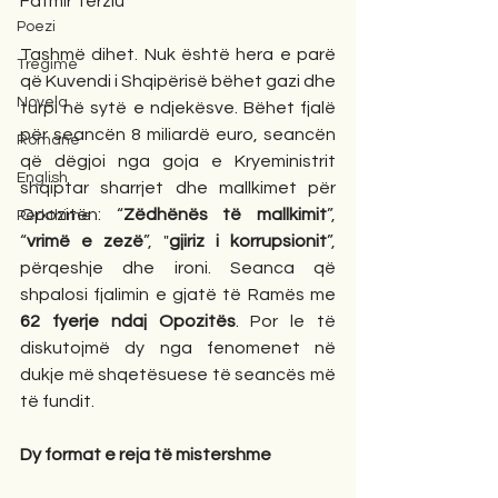
Fatmir Terziu 
Poezi
Tashmë dihet. Nuk është hera e parë 
Tregime
që Kuvendi i Shqipërisë bëhet gazi dhe 
Novela
turpi në sytë e ndjekësve. Bëhet fjalë 
për seancën 8 miliardë euro, seancën 
Romane
që dëgjoi nga goja e Kryeministrit 
English
shqiptar sharrjet dhe mallkimet për 
Opozitën: “
Zëdhënës të mallkimit
”, 
Përkthime
“
vrimë e zezë
”, "
gjiriz i korrupsionit
”, 
përqeshje dhe ironi. Seanca që 
shpalosi fjalimin e gjatë të Ramës me 
62 fyerje ndaj Opozitës
. Por le të 
diskutojmë dy nga fenomenet në 
dukje më shqetësuese të seancës më 
të fundit.
Dy format e reja të mistershme