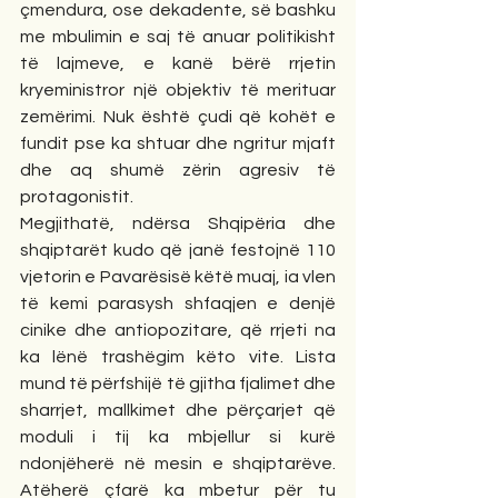
çmendura, ose dekadente, së bashku 
me mbulimin e saj të anuar politikisht 
të lajmeve, e kanë bërë rrjetin 
kryeministror një objektiv të merituar 
zemërimi. Nuk është çudi që kohët e 
fundit pse ka shtuar dhe ngritur mjaft 
dhe aq shumë zërin agresiv të 
protagonistit.
Megjithatë, ndërsa Shqipëria dhe 
shqiptarët kudo që janë festojnë 110 
vjetorin e Pavarësisë këtë muaj, ia vlen 
të kemi parasysh shfaqjen e denjë 
cinike dhe antiopozitare, që rrjeti na 
ka lënë trashëgim këto vite. Lista 
mund të përfshijë të gjitha fjalimet dhe 
sharrjet, mallkimet dhe përçarjet që 
moduli i tij ka mbjellur si kurë 
ndonjëherë në mesin e shqiptarëve. 
Atëherë çfarë ka mbetur për tu 