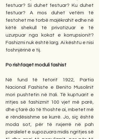
festuar? Si duhet festuar? Ku duhet 
festuar? A mos duhet vetëm të 
festohet me torbë majëkrahit edhe në 
këtë shekull të privatizuar e të 
uzurpuar nga kokat e korrupsionit? 
Fashizmi nuk është larg. Ai kështu e nisi 
foshnjërinë e tij. 
Po rishfaqet moduli fashist
Në fund të tetorit 1922, Partia 
Nacional Fashiste e Benito Musolinit 
mori pushtetin në Itali. Të kuptuarit e 
rritjes së fashizmit 100 vjet më parë, 
dhe çfarë do të thoshte ai, mbetet më 
e rëndësishme se kurrë. Jo, siç është 
moda sot, për të nxjerrë në pah 
paralelet e supozuara midis ngritjes së 