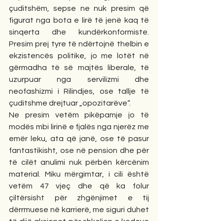
çuditshëm, sepse ne nuk presim që 
figurat nga bota e lirë të jenë kaq të 
sinqerta dhe kundërkonformiste. 
Presim prej tyre të ndërtojnë thelbin e 
ekzistencës politike, jo me lotët në 
gërmadha të së majtës liberale, të 
uzurpuar nga servilizmi dhe 
neofashizmi i Rilindjes, ose tallje të 
çuditshme drejtuar „opozitarëve“.
Ne presim vetëm pikëpamje jo të 
modës mbi lirinë e fjalës nga njerëz me 
emër leku, ata që janë, ose të pasur 
fantastikisht, ose në pension dhe për 
të cilët anulimi nuk përbën kërcënim 
material. Miku mërgimtar, i cili është 
vetëm 47 vjeç dhe që ka folur 
çiltërsisht për zhgënjimet e tij 
dërrmuese në karrierë, me siguri duhet 