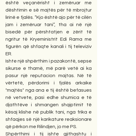
është veçanërisht i zemëruar me 
dështimin e së majtës për të mbrojtur 
lirinë e fjalës. “Kjo është ajo për të cilën 
jam i zemëruar tani”, tha ai në një 
bisedë për përshtatjen e zërit të 
ngritur të Kryeministrit Edi Rama me 
figurën që shfaqte kanali i tij televiziv 
ER.
Ishte një shpërthim i pazakontë, sepse 
sikurse e thamë, më parë vetë ai ka 
pasur një reputacion majtas. Në të 
vërtetë, përdorimi i fjalës arkaike 
"majtës" nga ana e tij është befasues 
në vetvete, pasi edhe shumica e të 
djathtëve i shmangen shqiptimit të 
kësaj klishe në publik tani, nga frika e 
shfaqjes së një karikature reaksionare 
që përkon me Rilindjen, jo me PS.
Shpërthimi i tij ishte gjithashtu i 