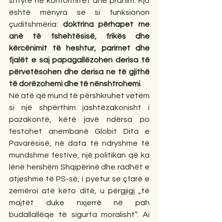
shtyrë në konformitet dhe pranim. Kjo 
është mënyra se si funksionon 
çuditshmëria: 
doktrina përhapet me 
anë të fshehtësisë, frikës dhe 
kërcënimit të heshtur, parimet dhe 
fjalët e saj papagallëzohen derisa të 
përvetësohen dhe derisa ne të gjithë 
të dorëzohemi dhe të nënshtrohemi
.
Në atë që mund të përshkruhet vetëm 
si një shpërthim jashtëzakonisht i 
pazakontë, këtë javë ndërsa po 
festohet anembanë Globit Dita e 
Pavarësisë, në data të ndryshme të 
mundshme festive, një politikan që ka 
lënë hershëm Shqipërinë dhe radhët e 
atjeshme të PS-së, i pyetur se çfarë e 
zemëroi atë këto ditë, u përgjigj „të 
majtët duke nxjerrë në pah 
budallallëqe të sigurta moralisht“. Ai 