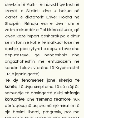
shërbim të Kultit të Individit që lindi në 
krahët e Stalinit dhe u bekua në 
krahët e diktatorit Enver Hoxha në 
Shqipëri. Rilindja është deri tani e 
vetmja skuadër e Politikës aktuale, që 
kryen këtë import qesharak pa e ditur 
se imiton një kohë të mallkuar (ose me 
dashje, pasi fytyrat e deputeteve dhe 
deputetëve, që nënqeshnin dhe 
angazhoheshin me entuziazëm në 
kanalin televiziv online të Kryeministrit 
ER, e jepnin qartë).
Të dy fenomenet janë shenja të 
kohës
, të dyja simptoma të së njëjtës 
sëmundje të pasinqertë. Kulti '
shfaqje 
korruptive' 
dhe 
'temena teatrore
' nuk 
përfaqësojnë aq shumë një miratim të 
një besimi liberal, progresiv, por më 