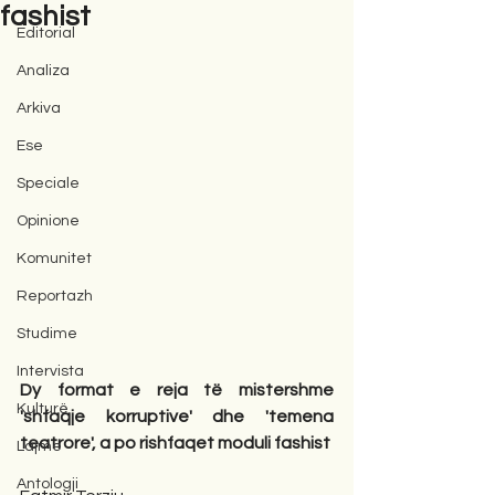
fashist
Editorial
Analiza
Arkiva
Ese
Speciale
Opinione
Komunitet
Reportazh
Studime
Intervista
Dy format e reja të mistershme 
Kulturë
'shfaqje korruptive' dhe 'temena 
teatrore', a po rishfaqet moduli fashist
Lajme
Antologji