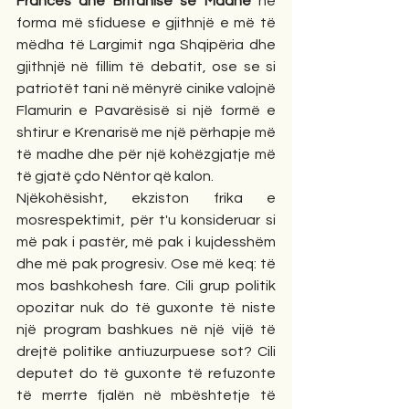
Francës dhe Britanisë së Madhe
 në 
forma më sfiduese e gjithnjë e më të 
mëdha të Largimit nga Shqipëria dhe 
gjithnjë në fillim të debatit, ose se si 
patriotët tani në mënyrë cinike valojnë 
Flamurin e Pavarësisë si një formë e 
shtirur e Krenarisë me një përhapje më 
të madhe dhe për një kohëzgjatje më 
të gjatë çdo Nëntor që kalon.
Njëkohësisht, ekziston frika e 
mosrespektimit, për t'u konsideruar si 
më pak i pastër, më pak i kujdesshëm 
dhe më pak progresiv. Ose më keq: të 
mos bashkohesh fare. Cili grup politik 
opozitar nuk do të guxonte të niste 
një program bashkues në një vijë të 
drejtë politike antiuzurpuese sot? Cili 
deputet do të guxonte të refuzonte 
të merrte fjalën në mbështetje të 