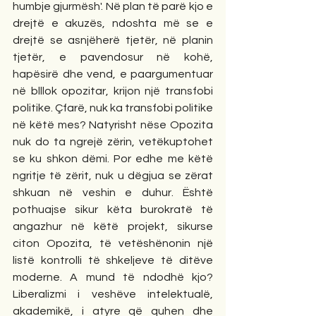
humbje gjurmësh'. Në plan të parë kjo e 
drejtë e akuzës, ndoshta më se e 
drejtë se asnjëherë tjetër, në planin 
tjetër, e pavendosur në kohë, 
hapësirë dhe vend, e paargumentuar 
në blllok opozitar, krijon një transfobi 
politike. Çfarë, nuk ka transfobi politike 
në këtë mes? Natyrisht nëse Opozita 
nuk do ta ngrejë zërin, vetëkuptohet 
se ku shkon dëmi. Por edhe me këtë 
ngritje të zërit, nuk u dëgjua se zërat 
shkuan në veshin e duhur. Është 
pothuajse sikur këta burokratë të 
angazhur në këtë projekt, sikurse 
citon Opozita, të vetëshënonin një 
listë kontrolli të shkeljeve të ditëve 
moderne. A mund të ndodhë kjo? 
Liberalizmi i veshëve intelektualë, 
akademikë, i atyre që quhen dhe 