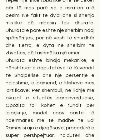
tepër një frikë robotike dhe të cekët 
për të mos parë se e miraton atë 
besim. Në fakt të dyja janë si shenja 
mistike që mbesin tek dhurata. 
Dhurata e parë është një shërbim ndaj 
ripërsëritjes, por në vesh të shurdhër 
dhe tjetra, e dyta në shërbim të 
zhvatjes, që tashmë ka një emër. 
Dhurata është bindja mekanike, e 
nënshtruar e deputetëve të Kuvendit 
të Shqipërisë dhe një përsëritje e 
ngjashme, e pamend, e klisheve mes 
'artificave'. Për shembull, në lidhje me 
akuzat e situatës parainvestuese, 
Opozita foli kohët e fundit për 
'plaçkitje, model copy paste të 
ndërrmarjes më të madhe të Edi 
Ramës si ajo e djegësave, procedurë e 
super përshpejtuar, hajdutëri dhe 