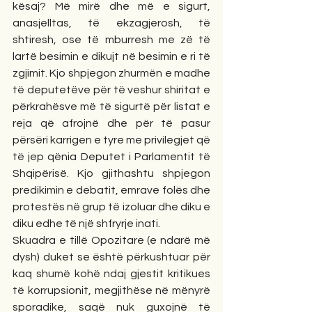
kësaj? Më mirë dhe më e sigurt, 
anasjelltas, të ekzagjerosh, të 
shtiresh, ose të mburresh me zë të 
lartë besimin e dikujt në besimin e ri të 
zgjimit. Kjo shpjegon zhurmën e madhe 
të deputetëve për të veshur shiritat e 
përkrahësve më të sigurtë për listat e 
reja që afrojnë dhe për të pasur 
përsëri karrigen e tyre me privilegjet që 
të jep qënia Deputet i Parlamentit të 
Shqipërisë. Kjo gjithashtu shpjegon 
predikimin e debatit, emrave folës dhe 
protestës në grup të izoluar dhe diku e 
diku edhe të një shfryrje inati.
Skuadra e tillë Opozitare (e ndarë më 
dysh) duket se është përkushtuar për 
kaq shumë kohë ndaj gjestit kritikues 
të korrupsionit, megjithëse në mënyrë 
sporadike, saqë nuk guxojnë të 