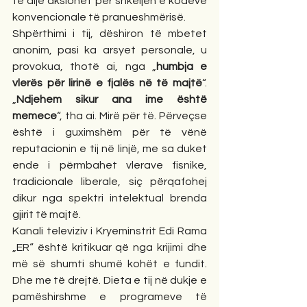
të dijë aksionet për shkeljen e kodeve 
konvencionale të pranueshmërisë.
Shpërthimi i tij, dëshiron të mbetet 
anonim, pasi ka arsyet personale, u 
provokua, thotë ai, nga „
humbja e 
vlerës për lirinë e fjalës në të majtë
“. 
„
Ndjehem sikur ana ime është 
memece
“, tha ai. Mirë për të. Përveçse 
është i guximshëm për të vënë 
reputacionin e tij në linjë, me sa duket 
ende i përmbahet vlerave fisnike, 
tradicionale liberale, siç përqafohej 
dikur nga spektri intelektual brenda 
gjirit të majtë.
Kanali televiziv i Kryeminstrit Edi Rama 
„ER“ është kritikuar që nga krijimi dhe 
më së shumti shumë kohët e fundit. 
Dhe me të drejtë. Dieta e tij në dukje e 
pamëshirshme e programeve të 