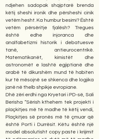
ndjehen sadopak shqiptarë brenda 
këtij sheshi ironik dhe përsheshi cinik 
vetëm hesht. Ka humbur besimi? Është 
vetëm përsëritje fjalësh? Tregues 
është edhe injoranca dhe 
analfabetizmi historik i debatuesve 
tanë, antieurocentrikë. 
Matematikanët, kimistët dhe 
astronomët e lashtë egjiptianë dhe 
arabë të dikurshëm mund të habiten 
kur të mësojnë se shkenca dhe logjika 
janë në thelb shpikje evropiane.
Dhë zëri erdhi nga Kryetari i PD-së, Sali 
Berisha “Sërish kthehem tek projekti i 
plaçkitjes më të madhe të këtij vendi, 
Plaçkitjes së pronës më të çmuar që 
është Porti i Durrësit. Këtu është një 
model absolutisht copy paste i krijimit 