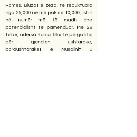
Romës. Bluzat e zeza, të reduktuara 
nga 25,000 në më pak se 10,000, ishin 
në numër më të madh dhe 
potencialisht të pamenduar. Më 28 
tetor, ndërsa Roma filloi të përgatitej 
për gjendjen ushtarake, 
paraushtarakët e Musolinit u 
mblodhën, të uritur dhe të çrregullt, 
jashtë portave të Romës.
Por Musolini nuk ishte i huaj politik. 
Fashat e tij italiane të luftimit, 
pararendësja e Partisë Nacional 
Fashiste, kishte qenë pjesë e 
koalicionit nacionalist-liberal të ish-
kryeministrit Giovanni Giolitti, blloku i 
tretë më i madh në dhomën e 
deputetëve që nga zgjedhjet në maj 
1921. Musolini kishte negociuar 