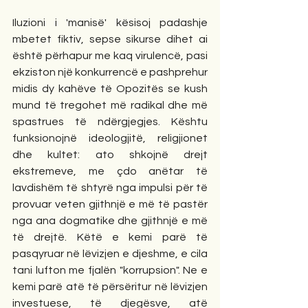
Iluzioni i 'manisë' kësisoj padashje 
mbetet fiktiv, sepse sikurse dihet ai 
është përhapur me kaq virulencë, pasi 
ekziston një konkurrencë e pashprehur 
midis dy kahëve të Opozitës se kush 
mund të tregohet më radikal dhe më 
spastrues të ndërgjegjes. Kështu 
funksionojnë ideologjitë, religjionet 
dhe kultet: ato shkojnë drejt 
ekstremeve, me çdo anëtar të 
lavdishëm të shtyrë nga impulsi për të 
provuar veten gjithnjë e më të pastër 
nga ana dogmatike dhe gjithnjë e më 
të drejtë. Këtë e kemi parë të 
pasqyruar në lëvizjen e djeshme, e cila 
tani lufton me fjalën "korrupsion". Ne e 
kemi parë atë të përsëritur në lëvizjen 
investuese, të djegësve, atë 