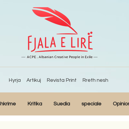
Hyrja
Artikuj
Revista Print
Rreth nesh
hkrime
Kritika
Suedia
speciale
Opinio