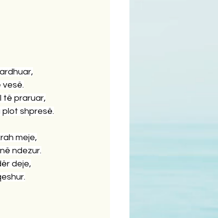
ardhuar,
 vesë.
 të praruar,
 plot shpresë.
krah meje,
rinë ndezur.
ër deje,
qeshur.