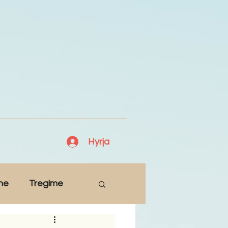
Hyrja
ne
Tregime