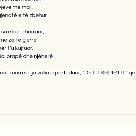
yjeve me mall,
gjendtë e të zbehur.
si refren i harruar,
 me zë të çjerrë.
ër t’u kujtuar,
doj prapë dhe njëherë.
orit: marrë nga vëllimi i përfuduar; "DETI I SHPIRTIT" q