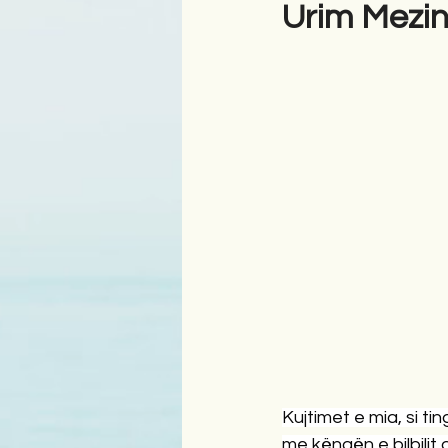
Urim Mezin
Kujtimet e mia, si tin
me këngën e bilbilit