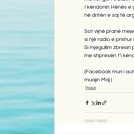
I këndonin Hënës e 
në dritën e saj të ar
Sot vijnë pranë meje 
si një radio e prishur
Si mjegullim zbresin p
me shpresën t’i kën
(Facebook muri i aut
muajin Maj.)
Poezi