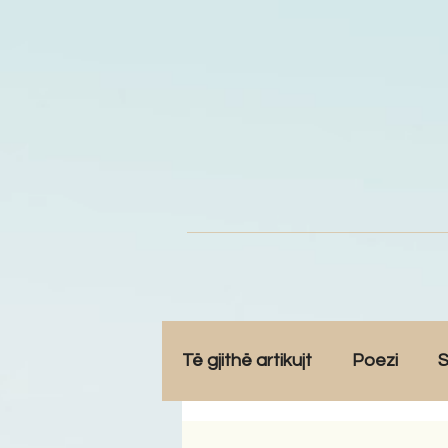
Të gjithë artikujt
Poezi
S