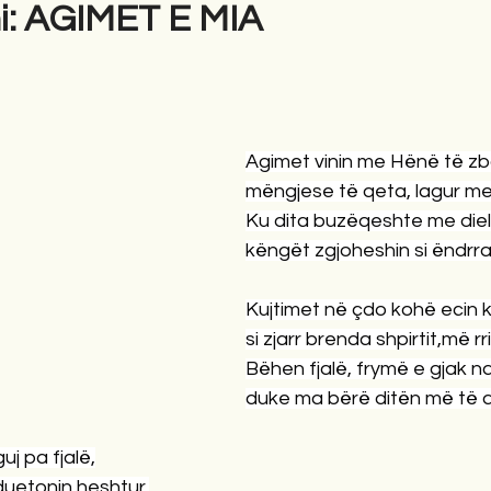
i: AGIMET E MIA
Agimet vinin me Hënë të zb
mëngjese të qeta, lagur me
Ku dita buzëqeshte me diell
këngët zgjoheshin si ëndrra
Kujtimet në çdo kohë ecin 
si zjarr brenda shpirtit,më r
Bëhen fjalë, frymë e gjak nd
duke ma bërë ditën më të 
guj pa fjalë,
 duetonin heshtur.