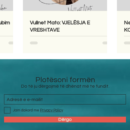
ubim
Vullnet Mato: VJELËSJA E
Ne
VRESHTAVE
KO
Plotësoni formën
Do të ju dërgojmë të dhënat më te fundit.
Jam dakord me
Privacy Policy
Dërgo