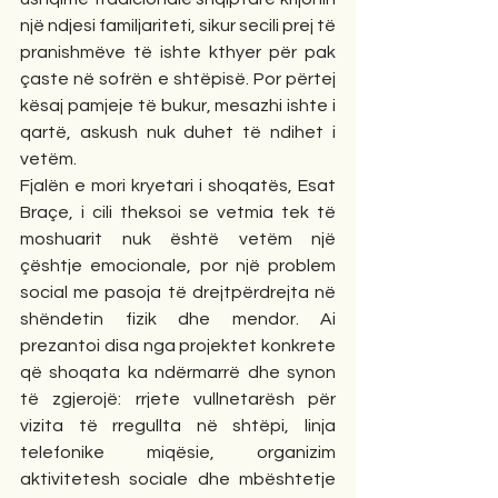
një ndjesi familjariteti, sikur secili prej të 
pranishmëve të ishte kthyer për pak 
çaste në sofrën e shtëpisë. Por përtej 
kësaj pamjeje të bukur, mesazhi ishte i 
qartë, askush nuk duhet të ndihet i 
vetëm.
Fjalën e mori kryetari i shoqatës, Esat 
Braçe, i cili theksoi se vetmia tek të 
moshuarit nuk është vetëm një 
çështje emocionale, por një problem 
social me pasoja të drejtpërdrejta në 
shëndetin fizik dhe mendor. Ai 
prezantoi disa nga projektet konkrete 
që shoqata ka ndërmarrë dhe synon 
të zgjerojë: rrjete vullnetarësh për 
vizita të rregullta në shtëpi, linja 
telefonike miqësie, organizim 
aktivitetesh sociale dhe mbështetje 