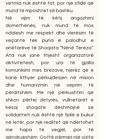
vetmia nuk është fat, por një sfidë që 
mund të mposhtet së bashku.
Në vijim të këtij angazhimi 
domethënës, nuk mund të mos 
ndalesh me respekt dhe vlerësim të 
veçantë tek puna e palodhur e 
anëtarëve të Shoqata “Nënë Tereza”. 
Ata nuk janë thjesht organizatorë 
aktivitetesh, por ura të gjalla 
komunikimi mes brezave, njerëz që e 
kanë kthyer përkujdesjen në mision 
dhe humanizmin në veprim të 
përditshëm. Me një përkushtim që 
shkon përtej detyrës, vullnetarët e 
kësaj shoqate dëshmojnë se 
solidariteti nuk është një fjalë e bukur 
në letër, por një realitet që ndërtohet 
me hapa të vegjël, por të 
qëndrueshëm. Qoftë përmes një vizite 