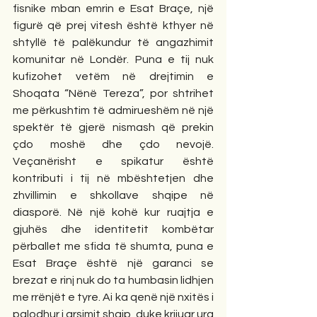
fisnike mban emrin e Esat Braçe, një 
figurë që prej vitesh është kthyer në 
shtyllë të palëkundur të angazhimit 
komunitar në Londër. Puna e tij nuk 
kufizohet vetëm në drejtimin e 
Shoqata “Nënë Tereza”, por shtrihet 
me përkushtim të admirueshëm në një 
spektër të gjerë nismash që prekin 
çdo moshë dhe çdo nevojë. 
Veçanërisht e spikatur është 
kontributi i tij në mbështetjen dhe 
zhvillimin e shkollave shqipe në 
diasporë. Në një kohë kur ruajtja e 
gjuhës dhe identitetit kombëtar 
përballet me sfida të shumta, puna e 
Esat Braçe është një garanci se 
brezat e rinj nuk do ta humbasin lidhjen 
me rrënjët e tyre. Ai ka qenë një nxitës i 
palodhur i arsimit shqip, duke krijuar ura 