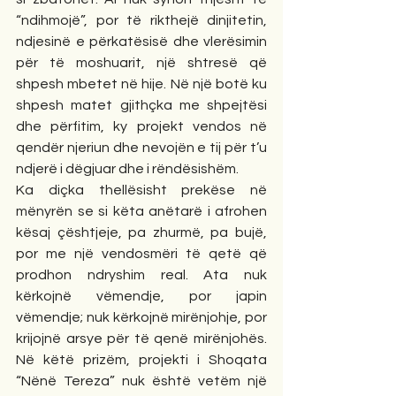
“ndihmojë”, por të rikthejë dinjitetin, 
ndjesinë e përkatësisë dhe vlerësimin 
për të moshuarit, një shtresë që 
shpesh mbetet në hije. Në një botë ku 
shpesh matet gjithçka me shpejtësi 
dhe përfitim, ky projekt vendos në 
qendër njeriun dhe nevojën e tij për t’u 
ndjerë i dëgjuar dhe i rëndësishëm.
Ka diçka thellësisht prekëse në 
mënyrën se si këta anëtarë i afrohen 
kësaj çështjeje, pa zhurmë, pa bujë, 
por me një vendosmëri të qetë që 
prodhon ndryshim real. Ata nuk 
kërkojnë vëmendje, por japin 
vëmendje; nuk kërkojnë mirënjohje, por 
krijojnë arsye për të qenë mirënjohës. 
Në këtë prizëm, projekti i Shoqata 
“Nënë Tereza” nuk është vetëm një 