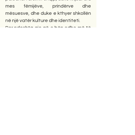
mes fëmijëve, prindërve dhe 
mësuesve, dhe duke e kthyer shkollën 
në një vatër kulture dhe identiteti.
Por ndoshta ajo që e bën edhe më të 
çmuar këtë angazhim është 
dimensioni i tij njerëzor. Puna me 
komunitetin nuk ka qenë kurrë 
selektive apo e kufizuar. Përkundrazi, 
ajo ka përfshirë të gjitha moshat, nga 
fëmijët tek të moshuarit, duke 
ndërtuar një frymë bashkëpunimi dhe 
mirëkuptimi që rrallë haset. Në veçanti, 
vëmendja ndaj atyre që përballen me 
vështirësi, qofshin sociale, ekonomike 
apo shëndetësore, ka qenë një nga 
shtyllat më të forta të këtij misioni.
Me një ndjeshmëri të rrallë, Esat Braçe 
dhe bashkëpunëtorët e tij kanë arritur 