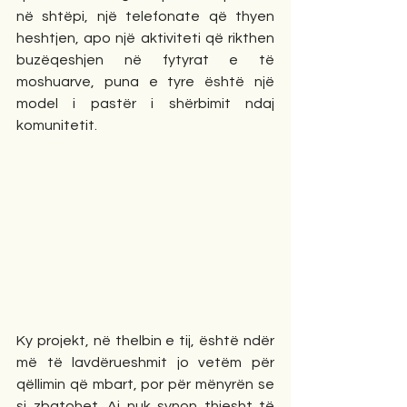
në shtëpi, një telefonate që thyen 
heshtjen, apo një aktiviteti që rikthen 
buzëqeshjen në fytyrat e të 
moshuarve, puna e tyre është një 
model i pastër i shërbimit ndaj 
komunitetit.
Ky projekt, në thelbin e tij, është ndër 
më të lavdërueshmit jo vetëm për 
qëllimin që mbart, por për mënyrën se 
si zbatohet. Ai nuk synon thjesht të 