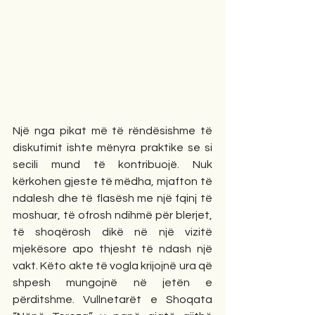
Një nga pikat më të rëndësishme të 
diskutimit ishte mënyra praktike se si 
secili mund të kontribuojë. Nuk 
kërkohen gjeste të mëdha, mjafton të 
ndalesh dhe të flasësh me një fqinj të 
moshuar, të ofrosh ndihmë për blerjet, 
të shoqërosh dikë në një vizitë 
mjekësore apo thjesht të ndash një 
vakt. Këto akte të vogla krijojnë ura që 
shpesh mungojnë në jetën e 
përditshme. Vullnetarët e Shoqata 