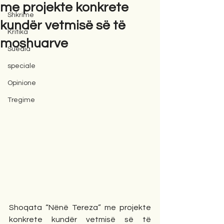
me projekte konkrete
Shkrime
kundër vetmisë së të
Kritika
moshuarve
Suedia
speciale
Opinione
Tregime
Shoqata “Nënë Tereza” me projekte 
konkrete kundër vetmisë së të 