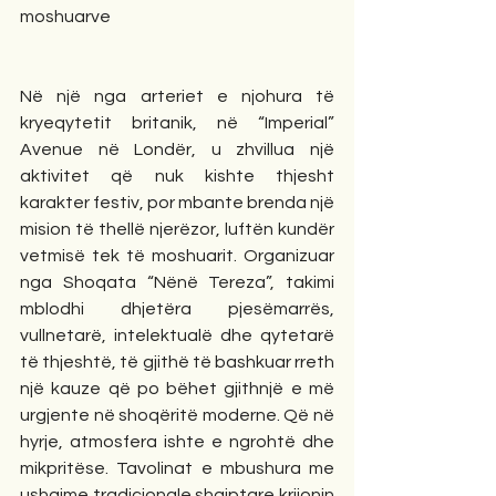
moshuarve
Në një nga arteriet e njohura të 
kryeqytetit britanik, në “Imperial” 
Avenue në Londër, u zhvillua një 
aktivitet që nuk kishte thjesht 
karakter festiv, por mbante brenda një 
mision të thellë njerëzor, luftën kundër 
vetmisë tek të moshuarit. Organizuar 
nga Shoqata “Nënë Tereza”, takimi 
mblodhi dhjetëra pjesëmarrës, 
vullnetarë, intelektualë dhe qytetarë 
të thjeshtë, të gjithë të bashkuar rreth 
një kauze që po bëhet gjithnjë e më 
urgjente në shoqëritë moderne. Që në 
hyrje, atmosfera ishte e ngrohtë dhe 
mikpritëse. Tavolinat e mbushura me 
ushqime tradicionale shqiptare krijonin 