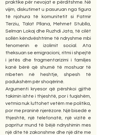
praktike për nevojat e përditshme. Në 
vijim, diskutimet u pasuruan nga figura 
të njohura të komunitetit si Fatmir 
Terziu, Talat Pllana, Mehmet Stublla, 
Selman Lokaj dhe Ruzhdi Jata, të cilët 
sollën këndvështrime të ndryshme mbi 
fenomenin e izolimit social. Ata 
theksuan se emigracioni, ritmi i shpejtë 
i jetës dhe fragmentarizimi i familjes 
kanë bërë që shumë të moshuar të 
mbeten në heshtje, shpesh të 
padukshëm për shoqërinë.
Argumenti kryesor që përshkoi gjithë 
takimin ishte i thjeshtë, por i fuqishëm, 
vetmia nuk luftohet vetëm me politika, 
por me praninë njerëzore. Një bisedë e 
thjeshtë, një telefonatë, një vizitë e 
papritur mund të bëjë ndryshimin mes 
një dite të zakonshme dhe një dite me 