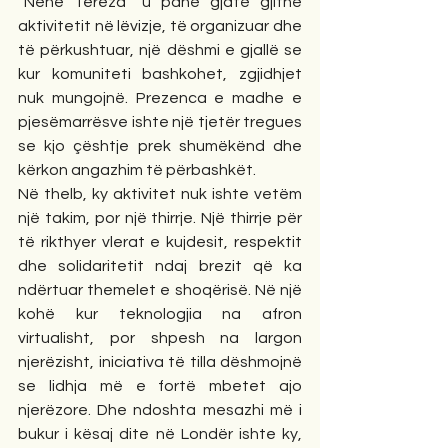
“Nënë Tereza” u panë gjatë gjithë 
aktivitetit në lëvizje, të organizuar dhe 
të përkushtuar, një dëshmi e gjallë se 
kur komuniteti bashkohet, zgjidhjet 
nuk mungojnë. Prezenca e madhe e 
pjesëmarrësve ishte një tjetër tregues 
se kjo çështje prek shumëkënd dhe 
kërkon angazhim të përbashkët.
Në thelb, ky aktivitet nuk ishte vetëm 
një takim, por një thirrje. Një thirrje për 
të rikthyer vlerat e kujdesit, respektit 
dhe solidaritetit ndaj brezit që ka 
ndërtuar themelet e shoqërisë. Në një 
kohë kur teknologjia na afron 
virtualisht, por shpesh na largon 
njerëzisht, iniciativa të tilla dëshmojnë 
se lidhja më e fortë mbetet ajo 
njerëzore. Dhe ndoshta mesazhi më i 
bukur i kësaj dite në Londër ishte ky, 