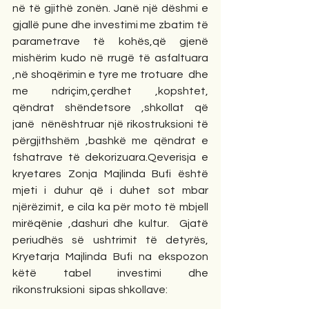
në të gjithë zonën. Janë një dëshmi e 
gjallë pune dhe investimi me zbatim të 
parametrave të kohës,që gjenë 
mishërim kudo në rrugë të asfaltuara 
,në shoqërimin e tyre me trotuare  dhe 
me ndriçim,çerdhet ,kopshtet, 
qëndrat shëndetsore ,shkollat që 
janë  nënështruar një rikostruksioni të 
përgjithshëm ,bashkë me qëndrat e 
fshatrave të dekorizuara.Qeverisja e 
kryetares Zonja Majlinda Bufi është 
mjeti i duhur që i duhet sot mbar 
njërëzimit, e cila ka për moto të mbjell 
mirëqënie ,dashuri dhe kultur.  Gjatë 
periudhës së ushtrimit të detyrës, 
Kryetarja Majlinda Bufi na ekspozon 
këtë tabel investimi dhe 
rikonstruksioni  sipas shkollave: