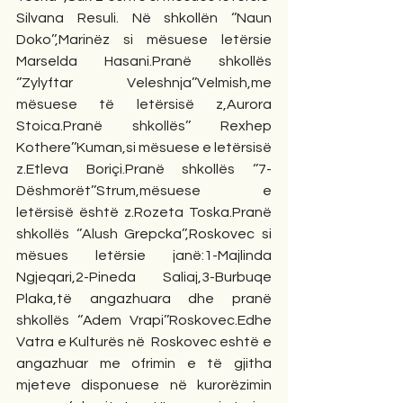
Silvana Resuli. Në shkollën ‘’Naun 
Doko’’,Marinëz si mësuese letërsie 
Marselda Hasani.Pranë shkollës 
‘’Zylyftar Veleshnja’’Velmish,me 
mësuese të letërsisë z,Aurora 
Stoica.Pranë shkollës’’ Rexhep 
Kothere’’Kuman,si mësuese e letërsisë 
z.Etleva Boriçi.Pranë shkollës ‘’7-
Dëshmorët’’Strum,mësuese e 
letërsisë është z.Rozeta Toska.Pranë 
shkollës ‘’Alush Grepcka’’,Roskovec si 
mësues letërsie janë:1-Majlinda 
Ngjeqari,2-Pineda Saliaj,3-Burbuqe 
Plaka,të angazhuara dhe pranë 
shkollës ‘’Adem Vrapi’’Roskovec.Edhe 
Vatra e Kulturës në  Roskovec eshtë e 
angazhuar me ofrimin e të gjitha 
mjeteve disponuese në kurorëzimin 