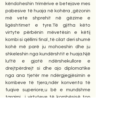
këndoheshin trimërive e betejave mes 
pabesive të huaja në kohëra ,gëzonin 
më vete shprehit në gëzime e 
ligështimet e tyre.Të gjitha këto 
virtyte përbënin mëvetësin e këtij 
kombi si qëllimi final ,të cilat deri shumë 
kohë më parë ju mohoeshin dhe ju 
shkeleshin nga kundërshtit e huaja.Një 
luftë e gjatë ndërshekullore e 
drejtpërdrejt si dhe ajo diplomatike 
nga ana tjetër me ndërgjegjësimin e 
kombeve të tjera,ndër konventa të 
fuqive superiore,u bë e mundshme 
targimi  i virtyteve të kombësisë ton 
me njohjen e gjuhës ,me hapjen e 
shkollës shqipe  më 7-mars 1887në 
kohën e Perandorisë osmane,kjo datë 
festohet nga shqiptarët  si dita e 
mësuesit. Edhe zona e myzeqes ka 