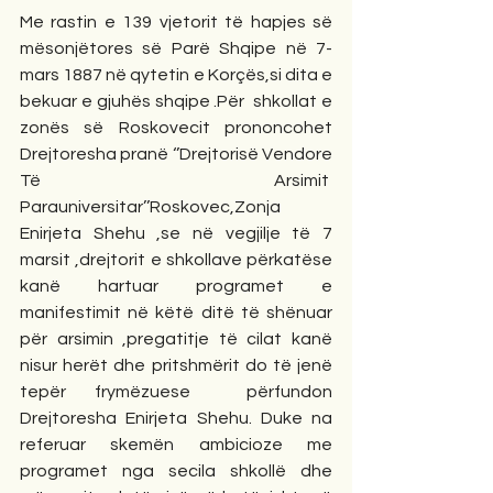
Me rastin e 139 vjetorit të hapjes së 
mësonjëtores së Parë Shqipe në 7- 
mars 1887 në qytetin e Korçës,si dita e 
bekuar e gjuhës shqipe .Për  shkollat e 
zonës së Roskovecit prononcohet 
Drejtoresha pranë ‘’Drejtorisë Vendore 
Të Arsimit  
Parauniversitar’’Roskovec,Zonja 
Enirjeta Shehu ,se në vegjilje të 7 
marsit ,drejtorit e shkollave përkatëse 
kanë hartuar programet e 
manifestimit në këtë ditë të shënuar 
për arsimin ,pregatitje të cilat kanë 
nisur herët dhe pritshmërit do të jenë 
tepër frymëzuese  përfundon 
Drejtoresha Enirjeta Shehu. Duke na 
referuar skemën ambicioze me 
programet nga secila shkollë dhe 