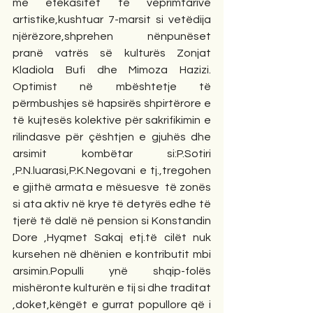
me efekasitet të veprimtarive 
artistike,kushtuar 7-marsit si vetëdija 
njërëzore,shprehen  nënpunëset 
pranë vatrës së kulturës Zonjat 
Kladiola Bufi dhe Mimoza Hazizi. 
Optimist në mbështetje të 
përmbushjes së hapsirës shpirtërore e 
të kujtesës kolektive për sakrifikimin e 
rilindasve për çështjen e gjuhës dhe 
arsimit kombëtar si:P.Sotiri 
,P.N.luarasi,P.K.Negovani e tj.,tregohen 
e gjithë armata e mësuesve  të zonës 
si ata aktiv në krye të detyrës edhe të 
tjerë të dalë në pension si Konstandin 
Dore ,Hyqmet Sakaj etj.të cilët nuk 
kursehen në dhënien e kontributit mbi 
arsimin.Populli ynë shqip-folës 
mishëronte kulturën e tij si dhe traditat 
,doket,këngët e gurrat popullore që i 