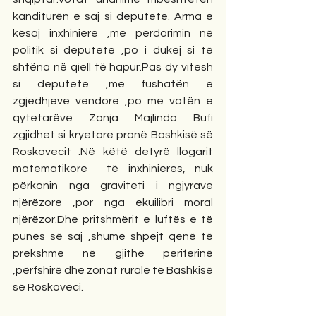
kanditurën e saj si deputete. Arma e 
kësaj inxhiniere ,me përdorimin në 
politik si deputete ,po i dukej si të 
shtëna në qiell të hapur.Pas dy vitesh 
si deputete ,me fushatën e 
zgjedhjeve vendore ,po me votën e 
qytetarëve Zonja Majlinda Bufi 
zgjidhet si kryetare pranë Bashkisë së 
Roskovecit .Në këtë detyrë llogarit 
matematikore  të inxhinieres, nuk 
përkonin nga graviteti i ngjyrave 
njërëzore ,por nga ekuilibri moral 
njërëzor.Dhe pritshmërit e luftës e të 
punës së saj ,shumë shpejt qenë të 
prekshme në gjithë periferinë 
,përfshirë dhe zonat rurale të Bashkisë 
së Roskoveci.