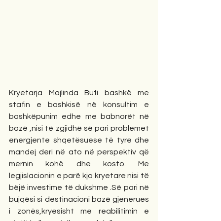
Kryetarja Majlinda Bufi bashkë me 
stafin e bashkisë në konsultim e 
bashkëpunim edhe me babnorët në 
bazë ,nisi të zgjidhë së pari problemet 
energjente shqetësuese të tyre dhe 
mandej deri në ato në perspektiv që 
mernin kohë dhe kosto. Me 
legjislacionin e parë kjo kryetare nisi të 
bëjë investime të dukshme .Së pari në 
bujqësi si destinacioni bazë gjenerues 
i zonës,kryesisht me reabilitimin e 