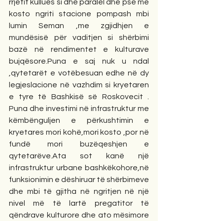
rrjetit kullues si dhe paralel dhe pse me 
kosto ngriti stacione pompash mbi 
lumin Seman ,me zgjidhjen e 
mundësisë për vaditjen si shërbimi 
bazë në rendimentet e kulturave 
bujqësore.Puna e saj nuk u ndal 
,qytetarët e votëbesuan edhe në dy 
legjeslacione në vazhdim si kryetaren 
e tyre të Bashkisë së Roskovecit . 
Puna dhe investimi në infrastruktur me 
këmbënguljen e përkushtimin e 
kryetares mori kohë,mori kosto ,por në 
fundë mori buzëqeshjen e 
qytetarëve.Ata sot kanë një 
infrastruktur urbane bashkëkohore,në 
funksionimin e dëshiruar të shërbimeve 
dhe mbi të gjitha në ngritjen në një 
nivel më të lartë pregatitor të 
qëndrave kulturore dhe ato mësimore 