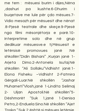
me tem :  mësuesi burim i dijes,Nëna 
,dashuri pa kushte.6-Dhurim i 
buqetave me lule për çdo mësues.7-
Vidio mesazh për mësuesit dhe nënat 
.8-Pjesë teatrale dhe skeçe.9-Pjesë 
nga filmi mësonjëtorja e parë.10-
Interpretime solo dhe në grup 
dedikuar mësuesve.e tj.Mësuesit e 
letërsisë promovues janë :Në 
shkollën’’Didin Bishani’’ ,Kurjan janë 1-
Arjeta Dimo.2-Antonela Isufaj.Në 
shkollën ‘’Ali Sollaku’’Vidhisht janë:1-
Elona Fisheku –Vidhisht 2-Fatmira 
Gërgali-Luar.Në shkollën ‘’Jashar 
Muhameti’’Vlosh,janë 1-Lindita Selimaj 
2- Uljan Apostoli.Në shkollën’’5-
Dëshmorët ‘’Suk 1,janë 1-Denisa 
Petro,2-Enduela Sino.Në shkollën ‘’Ajet 
Toska ‘’,Suk 2 është si mësues letërsie  