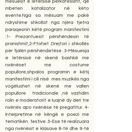
mësuesit e letërsisë përkatësisht, që 
mbeten katalizator në këto 
evente.Nga sa mësuam me pakë 
ndryshime shkollat nga njëra tjetra 
paraqesnin këtë program manifestimi 
:1- Prezantuesit përshëndesin të 
pranishmit,2-Ftohet Drejtori i shkollës 
për fjalën përshëndetëse .3-Mësuesja 
e letërsisë në skenë bashkë me 
nxënëset me costume 
popullore,shpalos programin e këtij 
manifestimi i cili nisë  mes muzikës nga 
vogëlushet në skenë me vallen 
popullore  tradicionale ,në vazhdim 
rolin e moderatorit e luajnë dy deri tre 
nxënës apo nxënëse të pregatitur. 4-
Interpretime në këngë e poezi me 
tematikën  festive .5-Ese të realizuara 
nga nxënësit e klasave 8-të dhe 9-të 