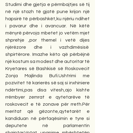
Studimi dhe gjetja e përmbajtjes së tij 
në një stazh të gjatë pune krijon një 
hapsirë të përbashkët,ku njëriu ndihet 
i pavarur dhe i avancuar. Në këtë 
mënyrë përvoja mbetet jo vetëm mjet 
shprehje ,por themel i vetë dijes 
njërëzore dhe i vazhdimësisë  
shpirtërore. Imazhe këto që përbëjnë 
një kostum sa modest dhe autoritar të 
Kryetares së Bashkisë së Roskovecit 
Zonja Majlinda Bufi.Ushtrimi me 
pozivitet të karierës së saj si inxhiniere 
ndërtimi,pas disa vitesh,ajo kishte 
rrëmbyer zemrat e qytetarëve të 
roskovecit e të zonave për rreth.Për 
meritat që gëzonte,qytetarët e 
kandiduan në përfaqësimin e tyre si 
deputete në parlamentin 
shqiptar.Votat unanime mbështetën 