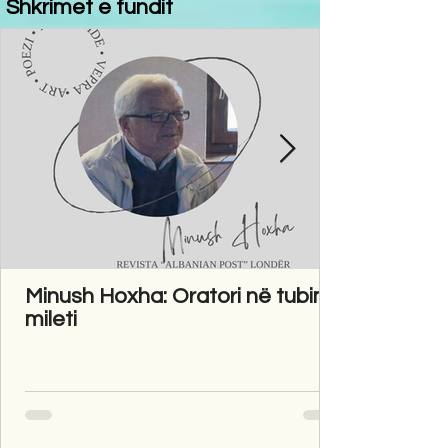
Shkrimet e fundit
Minush Hoxha: Oratori në tubim
mileti