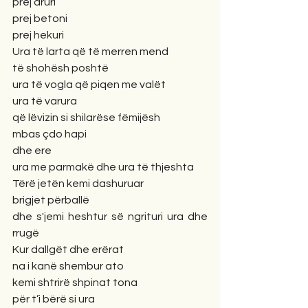
prej druri
prej betoni
prej hekuri
Ura të larta që të merren mend
të shohësh poshtë
ura të vogla që piqen me valët
ura të varura
që lëvizin si shilarëse fëmijësh
mbas çdo hapi
dhe ere
ura me parmakë dhe ura të thjeshta
Tërë jetën kemi dashuruar
brigjet përballë
dhe s'jemi heshtur së ngrituri ura dhe 
rrugë
Kur dallgët dhe erërat
na i kanë shembur ato
kemi shtrirë shpinat tona
për t’i bërë si ura