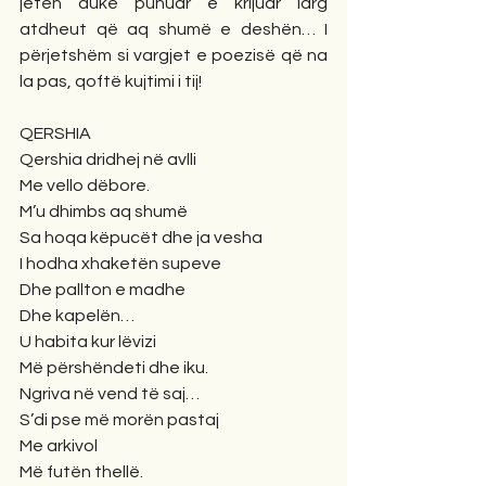
jetën duke punuar e krijuar larg 
atdheut që aq shumë e deshën… I 
përjetshëm si vargjet e poezisë që na 
la pas, qoftë kujtimi i tij!
QERSHIA
Qershia dridhej në avlli
Me vello dëbore.
M’u dhimbs aq shumë
Sa hoqa këpucët dhe ja vesha
I hodha xhaketën supeve
Dhe pallton e madhe
Dhe kapelën…
U habita kur lëvizi
Më përshëndeti dhe iku.
Ngriva në vend të saj…
S’di pse më morën pastaj
Me arkivol
Më futën thellë.