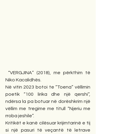
 “VERGJINA” (2018), me përkthim të 
Niko Kacalidhës.
Në vitin 2023 botoi te “Toena” vëllimin 
poetik “100 lirika dhe një qershi”, 
ndërsa la pa botuar në dorëshkrim një 
vëllim me tregime me titull “Njeriu me 
rroba jeshile”.
Kritikët e kanë cilësuar krijimtarinë e tij 
si një pasuri të veçantë të letrave 