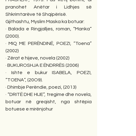
pranohet Anëtar i Lidhjes së 
Shkrimtarëve të Shqipërisë.
Gjithashtu, Myslim Maska ka botuar:
· Balada e Ringjalljes, roman, “Manka” 
(2000).
· MIQ ME PERËNDINË, POEZI, “Toena” 
(2002)
· Zërat e hijeve, novela (2002)
· BUKUROSHJA E ËNDRRËS (2006)
· Ishte e bukur ISABELA, POEZI, 
“TOENA”, (20O9).
· Dhimbje Perëndie, poezi, (2013)
· “DRITË DHE HIJE”, tregime dhe novela, 
botuar në greqisht, nga shtëpia 
botuese e mirënjohur