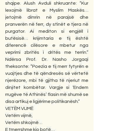
shqipe. Alush Avduli shkruante: “Kur 
lexojmë librat e Myslim Maskës… 
jetojmë dimrin në parajsë dhe 
pranverën në ferr, dy stinët e tjera në 
purgator. Ai mediton si engjëll i 
butësisë… krijimtaria e tij është 
diferencë cilësore e mbetur nga 
veprimi zbritës i dritës me terrin.” 
Ndërsa Prof. Dr. Nasho Jorgaqi 
theksonte: “Poezia e tij merr fytyrën e 
vuajtjes dhe të qëndresës së vërtetë 
njerëzore, mbi të gjitha të njeriut me 
dinjitet kombëtar. Vargje si ‘Endem 
rrugëve të Athinës’ flasin më shumë se 
disa artikuj e ligjërime politikanësh.”
VETËM VIJMË
Vetëm vijmë,
Vetëm shkojmë…
E tmerrshme kjo botë…