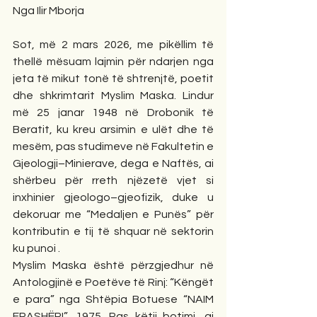
Nga Ilir Mborja
Sot, më 2 mars 2026, me pikëllim të 
thellë mësuam lajmin për ndarjen nga 
jeta të mikut tonë të shtrenjtë, poetit 
dhe shkrimtarit Myslim Maska. Lindur 
më 25 janar 1948 në Drobonik të 
Beratit, ku kreu arsimin e ulët dhe të 
mesëm, pas studimeve në Fakultetin e 
Gjeologji–Minierave, dega e Naftës, ai 
shërbeu për rreth njëzetë vjet si 
inxhinier gjeologo–gjeofizik, duke u 
dekoruar me “Medaljen e Punës” për 
kontributin e tij të shquar në sektorin 
ku punoi .
Myslim Maska është përzgjedhur në 
Antologjinë e Poetëve të Rinj: “Këngët 
e para” nga Shtëpia Botuese “NAIM 
FRASHËRI”, 1975. Pas këtij botimi, ai 