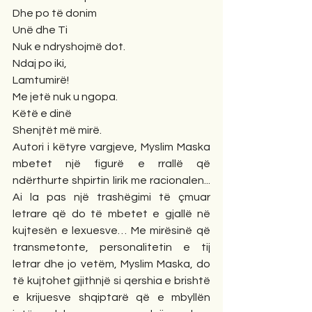
Dhe po të donim
Unë dhe Ti
Nuk e ndryshojmë dot.
Ndaj po iki,
Lamtumirë!
Me jetë nuk u ngopa.
Këtë e dinë
Shenjtët më mirë.
Autori i këtyre vargjeve, Myslim Maska 
mbetet një figurë e rrallë që 
ndërthurte shpirtin lirik me racionalen... 
Ai la pas një trashëgimi të çmuar 
letrare që do të mbetet e gjallë në 
kujtesën e lexuesve… Me mirësinë që 
transmetonte, personalitetin e tij 
letrar dhe jo vetëm, Myslim Maska, do 
të kujtohet gjithnjë si qershia e brishtë 
e krijuesve shqiptarë që e mbyllën 