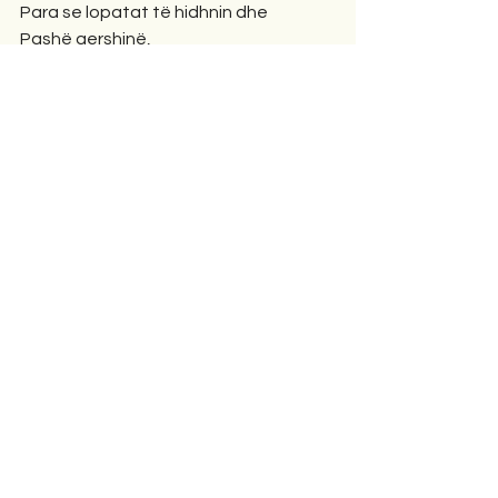
Para se lopatat të hidhnin dhe
Pashë qershinë,
Të përkulur mbi mua
Dhe ca lot dëbore më zgjuan:
U mrekulluam,
Më tej
S’mbaj mend ku shkuam…
speciale
Comments
Write a comment...