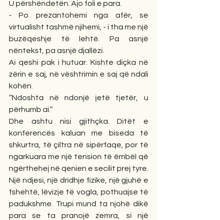
U përshëndetën. Ajo foli e para.
- Po prezantohemi nga afër, se 
virtualisht tashmë njihemi, - i tha me një 
buzëqeshje të lehtë. Pa asnjë 
nëntekst, pa asnjë djallëzi.
Ai qeshi pak i hutuar. Kishte diçka në 
zërin e saj, në vështrimin e saj që ndali 
kohën.
‘’Ndoshta në ndonjë jetë tjetër, u 
përhumb ai.’’
Dhe ashtu nisi gjithçka. Ditët e 
konferencës kaluan me biseda të 
shkurtra, të çiltra në sipërfaqe, por të 
ngarkuara me një tension të ëmbël që 
ngërthehej në qenien e secilit prej tyre. 
Një ndjesi, një dridhje fizike, një gjuhë e 
fshehtë, lëvizje të vogla, pothuajse të 
padukshme. Trupi mund ta njohë dikë 
para se ta pranojë zemra, si një 