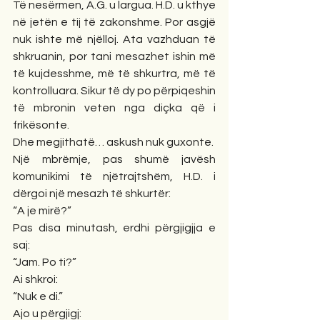
Të nesërmen, A.G. u largua. H.D. u kthye 
në jetën e tij të zakonshme. Por asgjë 
nuk ishte më njëlloj. Ata vazhduan të 
shkruanin, por tani mesazhet ishin më 
të kujdesshme, më të shkurtra, më të 
kontrolluara. Sikur të dy po përpiqeshin 
të mbronin veten nga diçka që i 
frikësonte.
Dhe megjithatë… askush nuk guxonte.
Një mbrëmje, pas shumë javësh 
komunikimi të njëtrajtshëm, H.D. i 
dërgoi një mesazh të shkurtër:
“A je mirë?”
Pas disa minutash, erdhi përgjigjja e 
saj:
“Jam. Po ti?”
Ai shkroi:
“Nuk e di.”
Ajo u përgjigj: