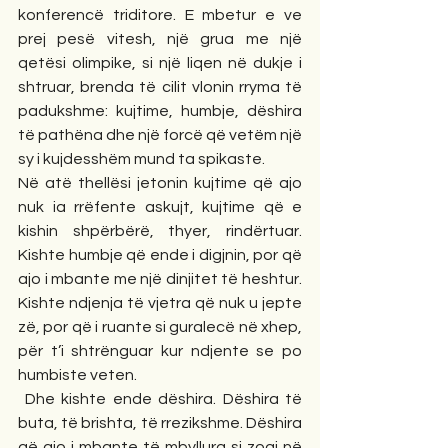
konferencë triditore. E mbetur e ve 
prej pesë vitesh, një grua me një 
qetësi olimpike, si një liqen në dukje i 
shtruar, brenda të cilit vlonin rryma të 
padukshme: kujtime, humbje, dëshira 
të pathëna dhe një forcë që vetëm një 
sy i kujdesshëm mund ta spikaste. 
Në atë thellësi jetonin kujtime që ajo 
nuk ia rrëfente askujt, kujtime që e 
kishin shpërbërë, thyer, rindërtuar. 
Kishte humbje që ende i digjnin, por që 
ajo i mbante me një dinjitet të heshtur. 
Kishte ndjenja të vjetra që nuk u jepte 
zë, por që i ruante si guralecë në xhep, 
për t’i shtrënguar kur ndjente se po 
humbiste veten.
 Dhe kishte ende dëshira. Dëshira të 
buta, të brishta, të rrezikshme. Dëshira 
që ajo i mbante të mbyllura si zogj në 