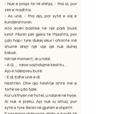
- Nuk e prisja të të shihja, - tha ai, por 
zëri e tradhtoi.
- As unë, - tha ajo, por sytë e saj e 
kundërshtonin.
Ata ecën bashkë në një park buzë 
lumit. Flisnin për gjëra të thjeshta, por 
çdo hap i tyre dukej sikur i afronte më 
shumë drejt një vije që nuk duhej 
kaluar.
Në një moment, ai u ndal.
- A.G. … nëse vazhdojmë kështu…
Ajo e ndërpreu butë.
- E di. Edhe unë e di.
Heshtën. Dhe ajo heshtje ishte më e 
fortë se çdo fjalë.
Kur u kthyen në hotel, u ndanë në hyrje. 
Ai nuk e preku. Ajo nuk iu afrua, por 
sytë e tyre flisnin në gjuhën e shpirtit.
E nesërmja shënonte ditën e fundit të 