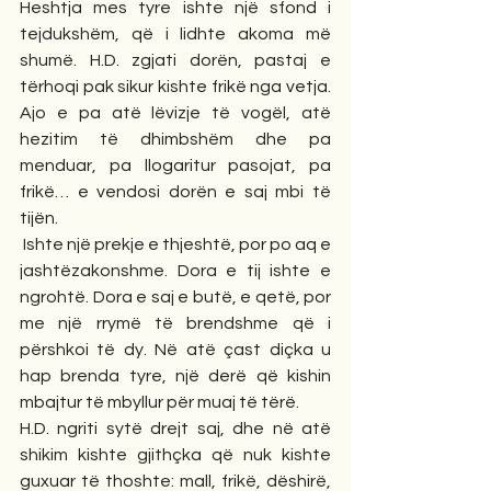
Heshtja mes tyre ishte një sfond i 
tejdukshëm, që i lidhte akoma më 
shumë. H.D. zgjati dorën, pastaj e 
tërhoqi pak sikur kishte frikë nga vetja. 
Ajo e pa atë lëvizje të vogël, atë 
hezitim të dhimbshëm dhe pa 
menduar, pa llogaritur pasojat, pa 
frikë… e vendosi dorën e saj mbi të 
tijën.
 Ishte një prekje e thjeshtë, por po aq e 
jashtëzakonshme. Dora e tij ishte e 
ngrohtë. Dora e saj e butë, e qetë, por 
me një rrymë të brendshme që i 
përshkoi të dy. Në atë çast diçka u 
hap brenda tyre, një derë që kishin 
mbajtur të mbyllur për muaj të tërë.
H.D. ngriti sytë drejt saj, dhe në atë 
shikim kishte gjithçka që nuk kishte 
guxuar të thoshte: mall, frikë, dëshirë, 