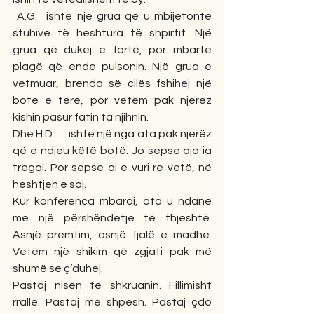
 A.G.  ishte një grua që u mbijetonte 
stuhive të heshtura të shpirtit. Një 
grua që dukej e fortë, por mbarte 
plagë që ende pulsonin. Një grua e 
vetmuar, brenda së cilës fshihej një 
botë e tërë, por vetëm pak njerëz 
kishin pasur fatin ta njihnin.
Dhe H.D. … ishte një nga ata pak njerëz 
që e ndjeu këtë botë. Jo sepse ajo ia 
tregoi. Por sepse ai e vuri re vetë, në 
heshtjen e saj.
Kur konferenca mbaroi, ata u ndanë 
me një përshëndetje të thjeshtë. 
Asnjë premtim, asnjë fjalë e madhe. 
Vetëm një shikim që zgjati pak më 
shumë se ç’duhej.
Pastaj nisën të shkruanin. Fillimisht 
rrallë. Pastaj më shpesh. Pastaj çdo 