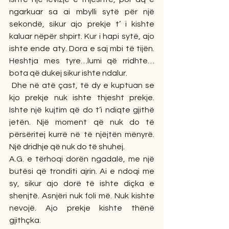
ngarkuar sa ai mbylli sytë për një 
sekondë, sikur ajo prekje t’ i kishte 
kaluar nëpër shpirt. Kur i hapi sytë, ajo 
ishte ende aty. Dora e saj mbi të tijën. 
Heshtja mes tyre…lumi që rridhte…
bota që dukej sikur ishte ndalur.
 Dhe në atë çast, të dy e kuptuan se 
kjo prekje nuk ishte thjesht prekje. 
Ishte një kujtim që do t’i ndiqte gjithë 
jetën. Një moment që nuk do të 
përsëritej kurrë në të njëjtën mënyrë. 
Një dridhje që nuk do të shuhej.
A.G. e tërhoqi dorën ngadalë, me një 
butësi që tronditi ajrin. Ai e ndoqi me 
sy, sikur ajo dorë të ishte diçka e 
shenjtë. Asnjëri nuk foli më. Nuk kishte 
nevojë. Ajo prekje kishte thënë 
gjithçka.