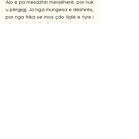
Ajo e pa mesazhin menjëherë, por nuk 
u përgjigj. Jo nga mungesa e dëshirës, 
por nga frika se mos çdo fjalë e tyre i 
afronte drejt një pike pa kthim.
Pas disa minutash, ai dërgoi një tjetër:
“Më duket sikur të kam pranë, edhe kur 
nuk flasim.”
Ajo mbylli sytë. Zemra i rrahu më shpejt. 
Dhe më në fund shkroi:
“Edhe mua.”
Pastaj heshtën të dy. Heshtën gjatë. 
Heshtën aq shumë sa dukej sikur ajo 
heshtje ishte bërë një vend ku 
takoheshin.
Ditën tjetër, H.D. mori një vendim të 
papritur. Do të nisej drejt qytetit ku 
jetonte ajo. Nuk e dinte pse. Nuk e 
dinte çfarë kërkonte. Nuk e dinte çfarë 
do të gjente, por ndjeu se duhej të 