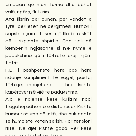
emocion që merr formë dhe bëhet 
valë, ngërç, fluturim.
Ata flisnin për punën, për vendet e 
tyre, për jetën në përgjithësi. Humori i 
saj ishte çarmatosës, një fllad i freskët 
që i rizgjonte shpirtin. Çdo fjali që 
këmbenin ngjasonte si një rrymë e 
padukshme që i tërhiqte drejt njëri-
tjetrit.
H.D. i pëshpëriste herë pas here 
ndonjë kompliment të vogël, pastaj 
tërhiqej menjëherë a thua kishte 
kapërcyer një vijë të padukshme.
Ajo e ndiente këtë kufizim ndaj 
tregohej edhe më e distancuar. Kishte 
humbur shumë në jetë, dhe nuk donte 
të humbiste veten sërish. Por tensioni 
rritej. Në ajër kishte gaca. Për këtë 
ishin të vetëdijshëm të dy.