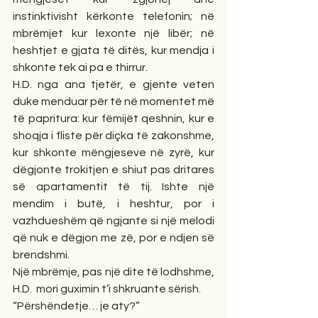
instinktivisht kërkonte telefonin; në 
mbrëmjet kur lexonte një libër; në 
heshtjet e gjata të ditës, kur mendja i 
shkonte tek ai pa e thirrur.
H.D. nga ana tjetër, e gjente veten 
duke menduar për të në momentet më 
të papritura: kur fëmijët qeshnin, kur e 
shoqja i fliste për diçka të zakonshme, 
kur shkonte mëngjeseve në zyrë, kur 
dëgjonte trokitjen e shiut pas dritares 
së apartamentit të tij. Ishte një 
mendim i butë, i heshtur, por i 
vazhdueshëm që ngjante si një melodi 
që nuk e dëgjon me zë, por e ndjen së 
brendshmi.
Një mbrëmje, pas një dite të lodhshme, 
H.D.  mori guximin t’i shkruante sërish.
“Përshëndetje… je aty?”