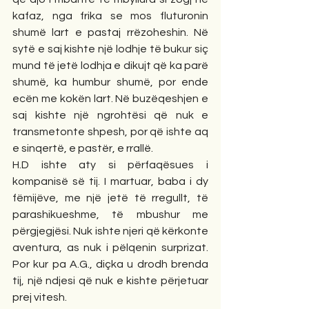
kafaz, nga frika se mos fluturonin 
shumë lart e pastaj rrëzoheshin. Në 
sytë e saj kishte një lodhje të bukur siç 
mund të jetë lodhja e dikujt që ka parë 
shumë, ka humbur shumë, por ende 
ecën me kokën lart. Në buzëqeshjen e 
saj kishte një ngrohtësi që nuk e 
transmetonte shpesh, por që ishte aq 
e sinqertë, e pastër, e rrallë.
H.D ishte aty si përfaqësues i 
kompanisë së tij. I martuar, baba i dy 
fëmijëve, me një jetë të rregullt, të 
parashikueshme, të mbushur me 
përgjegjësi. Nuk ishte njeri që kërkonte 
aventura, as nuk i pëlqenin surprizat. 
Por kur pa A.G., diçka u drodh brenda 
tij, një ndjesi që nuk e kishte përjetuar 
prej vitesh.