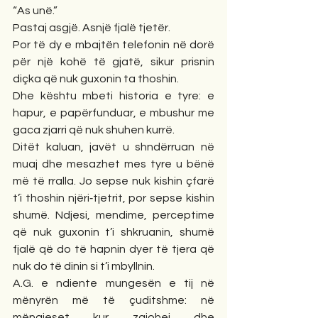
“As unë.”
Pastaj asgjë. Asnjë fjalë tjetër.
Por të dy e mbajtën telefonin në dorë 
për një kohë të gjatë, sikur prisnin 
diçka që nuk guxonin ta thoshin.
Dhe kështu mbeti historia e tyre: e 
hapur, e papërfunduar, e mbushur me 
gaca zjarri që nuk shuhen kurrë.
Ditët kaluan, javët u shndërruan në 
muaj dhe mesazhet mes tyre u bënë 
më të rralla. Jo sepse nuk kishin çfarë 
t’i thoshin njëri‑tjetrit, por sepse kishin 
shumë. Ndjesi, mendime, perceptime 
që nuk guxonin t’i shkruanin, shumë 
fjalë që do të hapnin dyer të tjera që 
nuk do të dinin si t’i mbyllnin.
A.G. e ndiente mungesën e tij në 
mënyrën më të çuditshme: në 
mëngjeset kur zgjohej dhe 