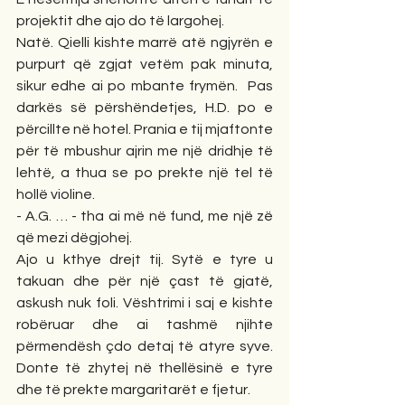
projektit dhe ajo do të largohej.
Natë. Qielli kishte marrë atë ngjyrën e 
purpurt që zgjat vetëm pak minuta, 
sikur edhe ai po mbante frymën.  Pas 
darkës së përshëndetjes, H.D. po e 
përcillte në hotel. Prania e tij mjaftonte 
për të mbushur ajrin me një dridhje të 
lehtë, a thua se po prekte një tel të 
hollë violine.
- A.G. … - tha ai më në fund, me një zë 
që mezi dëgjohej.
Ajo u kthye drejt tij. Sytë e tyre u 
takuan dhe për një çast të gjatë, 
askush nuk foli. Vështrimi i saj e kishte 
robëruar dhe ai tashmë njihte 
përmendësh çdo detaj të atyre syve. 
Donte të zhytej në thellësinë e tyre 
dhe të prekte margaritarët e fjetur.