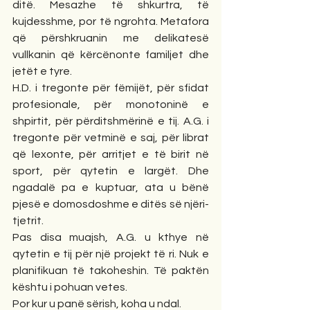
ditë. Mesazhe të shkurtra, të 
kujdesshme, por të ngrohta. Metafora 
që përshkruanin me delikatesë 
vullkanin që kërcënonte familjet dhe 
jetët e tyre.
H.D. i tregonte për fëmijët, për sfidat 
profesionale, për monotoninë e 
shpirtit, për përditshmërinë e tij. A.G. i 
tregonte për vetminë e saj, për librat 
që lexonte, për arritjet e të birit në 
sport, për qytetin e largët. Dhe 
ngadalë pa e kuptuar, ata u bënë 
pjesë e domosdoshme e ditës së njëri-
tjetrit.
Pas disa muajsh, A.G. u kthye në 
qytetin e tij për një projekt të ri. Nuk e 
planifikuan të takoheshin. Të paktën 
kështu i pohuan vetes.
Por kur u panë sërish, koha u ndal.