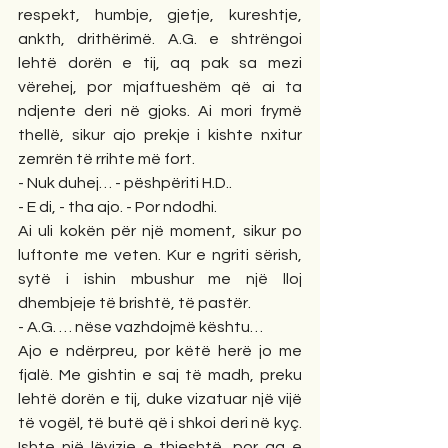
respekt, humbje, gjetje, kureshtje, 
ankth, drithërimë. A.G. e shtrëngoi 
lehtë dorën e tij, aq pak sa mezi 
vërehej, por mjaftueshëm që ai ta 
ndjente deri në gjoks. Ai mori frymë 
thellë, sikur ajo prekje i kishte nxitur 
zemrën të rrihte më fort.
- Nuk duhej… - pëshpëriti H.D..
- E di, - tha ajo. - Por ndodhi.
Ai uli kokën për një moment, sikur po 
luftonte me veten. Kur e ngriti sërish, 
sytë i ishin mbushur me një lloj 
dhembjeje të brishtë, të pastër.
- A.G. … nëse vazhdojmë kështu…
Ajo e ndërpreu, por këtë herë jo me 
fjalë. Me gishtin e saj të madh, preku 
lehtë dorën e tij, duke vizatuar një vijë 
të vogël, të butë që i shkoi deri në kyç. 
Ishte një lëvizje e thjeshtë, por aq e 