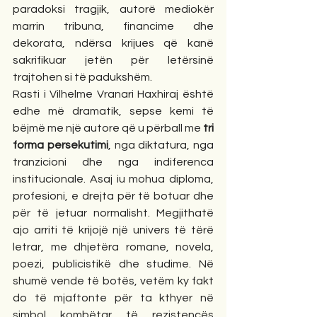
paradoksi tragjik, autorë mediokër 
marrin tribuna, financime dhe 
dekorata, ndërsa krijues që kanë 
sakrifikuar jetën për letërsinë 
trajtohen si të padukshëm.
Rasti i Vilhelme Vranari Haxhiraj është 
edhe më dramatik, sepse kemi të 
bëjmë me një autore që u përball me 
tri 
forma persekutimi
, nga diktatura, nga 
tranzicioni dhe nga indiferenca 
institucionale. Asaj iu mohua diploma, 
profesioni, e drejta për të botuar dhe 
për të jetuar normalisht. Megjithatë 
ajo arriti të krijojë një univers të tërë 
letrar, me dhjetëra romane, novela, 
poezi, publicistikë dhe studime. Në 
shumë vende të botës, vetëm ky fakt 
do të mjaftonte për ta kthyer në 
simbol kombëtar të rezistencës 