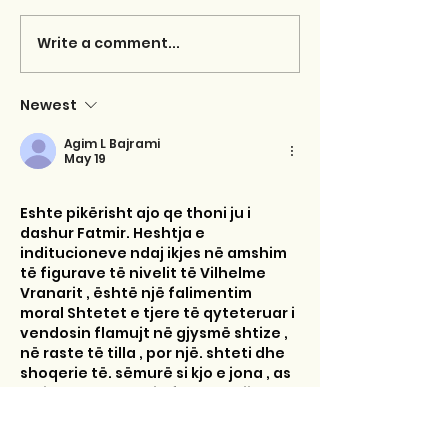
Write a comment...
Newest
Agim L Bajrami
May 19
Eshte pikërisht ajo qe thoni ju i 
dashur Fatmir. Heshtja e 
inditucioneve ndaj ikjes në amshim 
të figurave të nivelit të Vilhelme 
Vranarit , është një falimentim 
moral Shtetet e tjere të qyteteruar i 
vendosin flamujt në gjysmë shtize , 
në raste të tilla , por një. shteti dhe 
shoqerie të. sëmurë si kjo e jona , as 
që i bën përshtypje fare. Megjithatë 
Vlhelme Vranari edhe përkundër 
këtyre lloj qëndrimeve është dhe do 