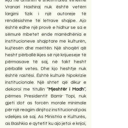
Ikja në amshim e shkrimtares Vilhelme 
Vranari Haxhiraj nuk është vetëm 
largimi fizik i një autoreje të 
rëndësishme të letrave shqipe. Ajo 
është edhe një provë e hidhur se sa e 
sëmurë mbetet ende marrëdhënia e 
institucioneve shqiptare me kulturën, 
kujtesën dhe meritën. Një shoqëri që 
hesht përballë ikjes së një krijueseje të 
përmasave të saj, në fakt hesht 
përballë vetes. Dhe kjo heshtje nuk 
është rastësi. Është kulturë hipokrizie 
institucionale. Një shtet që dikur e 
dekoroi me titullin “
Mjeshtër i Madh
”, 
përmes Presidentit Bamir Topi, nuk 
gjeti dot as forcën morale minimale 
për një reagim dinjitoz institucional pas 
vdekjes së saj. As Ministria e Kulturës, 
as Bashkia e qytetit ku ajo jetoi e krijoi, 