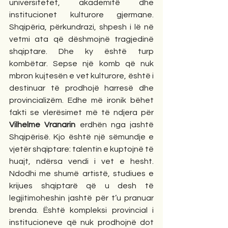
universitetet, akademitë dhe 
institucionet kulturore gjermane. 
Shqipëria, përkundrazi, shpesh i lë në 
vetmi ata që dëshmojnë tragjedinë 
shqiptare. Dhe ky është turp 
kombëtar. Sepse një komb që nuk 
mbron kujtesën e vet kulturore, është i 
destinuar të prodhojë harresë dhe 
provincializëm. Edhe më ironik bëhet 
fakti se vlerësimet më të ndjera për 
Vilhelme Vranarin
 erdhën nga jashtë 
Shqipërisë. Kjo është një sëmundje e 
vjetër shqiptare: talentin e kuptojnë të 
huajt, ndërsa vendi i vet e hesht. 
Ndodhi me shumë artistë, studiues e 
krijues shqiptarë që u desh të 
legjitimoheshin jashtë për t’u pranuar 
brenda. Është kompleksi provincial i 
institucioneve që nuk prodhojnë dot 