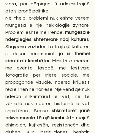
vlera, por përpiqen t’i administrojnë 
ato si pronë politike.
Në thelb, problemi nuk është vetëm 
mungesa e një nekrologjie zyrtare. 
Problemi është më i rëndë, 
mungesa e 
ndërgjegjes shtetërore ndaj kulturës
. 
Shqipëria vazhdon ta trajtojë kulturën 
si dekor ceremonial, 
jo si themel 
identiteti kombëtar
. Ministritë merren 
me evente fasadë, me festivale 
fotografie për rrjete sociale, me 
propagandë vizuale, ndërsa krijuesit 
realë lihen në harresë. Një vend që nuk 
nderon shkrimtarët e vet, në të 
vërtetë nuk nderon historinë e vet 
shpirtërore. Sepse 
shkrimtarët janë 
arkiva morale të një kombi
. Ata ruajnë 
dhimbjen, kujtesën, rezistencën dhe 
gjuhën. Kur institucionet heshtin 