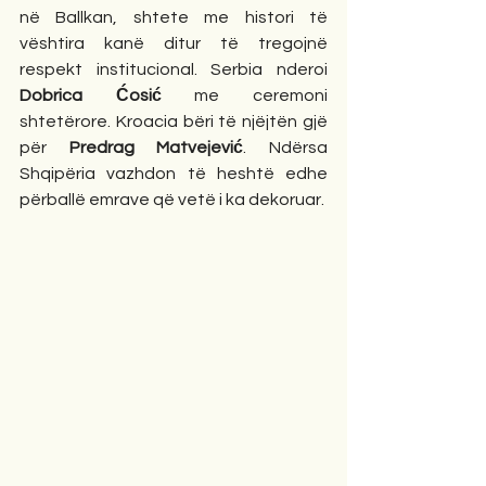
në Ballkan, shtete me histori të 
vështira kanë ditur të tregojnë 
respekt institucional. Serbia nderoi 
Dobrica Ćosić
 me ceremoni 
shtetërore. Kroacia bëri të njëjtën gjë 
për 
Predrag Matvejević
. Ndërsa 
Shqipëria vazhdon të heshtë edhe 
përballë emrave që vetë i ka dekoruar.