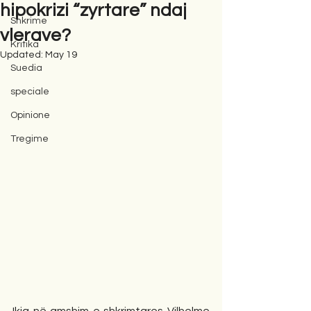
hipokrizi “zyrtare” ndaj
Shkrime
vlerave?
Kritika
Updated:
May 19
Suedia
speciale
Opinione
Tregime