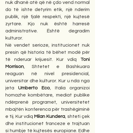
nuk dhanë atë që në çdo vend normal 
do të ishte detyrim etik, një nderim 
publik, një fjalë respekti, një kujtesë 
zyrtare. Kjo nuk është harresë 
administrative. Është degradim 
kulturor.
Në vendet serioze, institucionet nuk 
presin që historia të bëhet modë për 
të nderuar krijuesit. Kur vdiq 
Toni 
Morrison
, Shtetet e Bashkuara 
reaguan në nivel presidencial, 
universitar dhe kulturor. Kur u nda nga 
jeta 
Umberto Eco
, Italia organizoi 
homazhe kombëtare, mediat publike 
ndërprenë programet, universitetet 
mbajtën konferenca për trashëgiminë 
e tij. Kur vdiq 
Milan Kundera
, shteti çek 
dhe institucionet franceze e trajtuan 
si humbje të kujtesës europiane. Edhe 