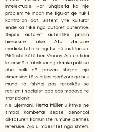
intelektuale. Por Shqipëria ka një 
problem të madh me figurat që nuk i 
kontrollon dot. Sistemi ynë kulturor 
ende ka frikë nga autorët autentikë. 
Sepse autorët autentikë prishin 
hierarkitë false. Ata zbulojnë 
mediokritetin e ngritur në institucion. 
Pikërisht këtë bëri Vranari. Ajo e sfidoi 
letërsinë e fabrikuar nga kritika politike 
dhe solli në prozën shqipe një 
dimension të vuajtjes njerëzore që nuk 
mund të fshihej pas retorikës së 
realizmit socialist apo pas modave të 
tranzicionit.
Në Gjermani, 
Herta Müller
 u kthye në 
simbol kombëtar sepse denoncoi 
diktaturën komuniste rumune përmes 
letërsisë. Ajo u mbështet nga shteti, 