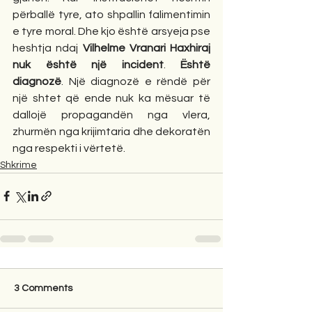
përballë tyre, ato shpallin falimentimin 
e tyre moral. Dhe kjo është arsyeja pse 
heshtja ndaj 
Vilhelme Vranari Haxhiraj
nuk është një incident
. 
Është 
diagnozë
. Një diagnozë e rëndë për 
një shtet që ende nuk ka mësuar të 
dallojë propagandën nga vlera, 
zhurmën nga krijimtaria dhe dekoratën 
nga respekti i vërtetë.
Shkrime
3 Comments