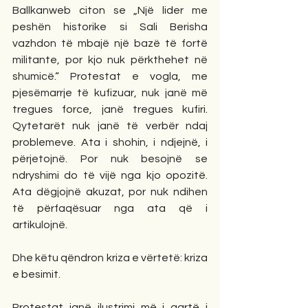
Ballkanweb citon se „Një lider me 
peshën historike si Sali Berisha 
vazhdon të mbajë një bazë të fortë 
militante, por kjo nuk përkthehet në 
shumicë.“ Protestat e vogla, me 
pjesëmarrje të kufizuar, nuk janë më 
tregues force, janë tregues kufiri. 
Qytetarët nuk janë të verbër ndaj 
problemeve. Ata i shohin, i ndjejnë, i 
përjetojnë. Por nuk besojnë se 
ndryshimi do të vijë nga kjo opozitë. 
Ata dëgjojnë akuzat, por nuk ndihen 
të përfaqësuar nga ata që i 
artikulojnë.
Dhe këtu qëndron kriza e vërtetë: kriza 
e besimit.
Protestat janë ilustrimi më i qartë i 