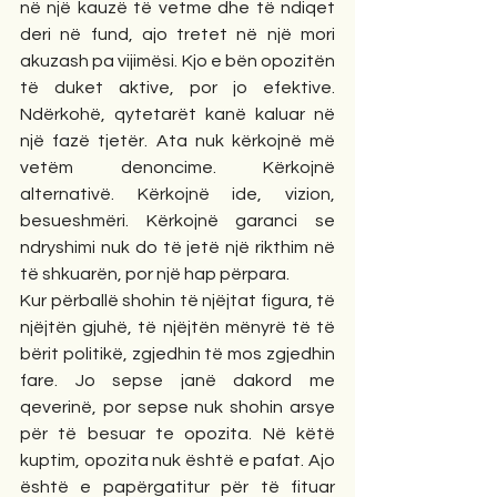
në një kauzë të vetme dhe të ndiqet 
deri në fund, ajo tretet në një mori 
akuzash pa vijimësi. Kjo e bën opozitën 
të duket aktive, por jo efektive. 
Ndërkohë, qytetarët kanë kaluar në 
një fazë tjetër. Ata nuk kërkojnë më 
vetëm denoncime. Kërkojnë 
alternativë. Kërkojnë ide, vizion, 
besueshmëri. Kërkojnë garanci se 
ndryshimi nuk do të jetë një rikthim në 
të shkuarën, por një hap përpara.
Kur përballë shohin të njëjtat figura, të 
njëjtën gjuhë, të njëjtën mënyrë të të 
bërit politikë, zgjedhin të mos zgjedhin 
fare. Jo sepse janë dakord me 
qeverinë, por sepse nuk shohin arsye 
për të besuar te opozita. Në këtë 
kuptim, opozita nuk është e pafat. Ajo 
është e papërgatitur për të fituar 