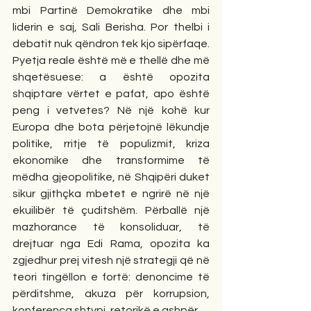
mbi Partinë Demokratike dhe mbi 
liderin e saj, Sali Berisha. Por thelbi i 
debatit nuk qëndron tek kjo sipërfaqe. 
Pyetja reale është më e thellë dhe më 
shqetësuese: a është opozita 
shqiptare vërtet e pafat, apo është 
peng i vetvetes? Në një kohë kur 
Europa dhe bota përjetojnë lëkundje 
politike, rritje të populizmit, kriza 
ekonomike dhe transformime të 
mëdha gjeopolitike, në Shqipëri duket 
sikur gjithçka mbetet e ngrirë në një 
ekuilibër të çuditshëm. Përballë një 
mazhorance të konsoliduar, të 
drejtuar nga Edi Rama, opozita ka 
zgjedhur prej vitesh një strategji që në 
teori tingëllon e fortë: denoncime të 
përditshme, akuza për korrupsion, 
konferenca shtypi, retorikë e ashpër.