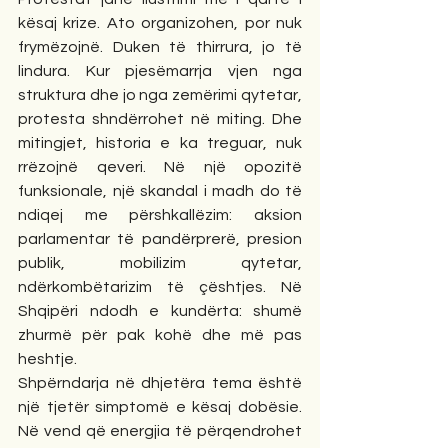
kësaj krize. Ato organizohen, por nuk 
frymëzojnë. Duken të thirrura, jo të 
lindura. Kur pjesëmarrja vjen nga 
struktura dhe jo nga zemërimi qytetar, 
protesta shndërrohet në miting. Dhe 
mitingjet, historia e ka treguar, nuk 
rrëzojnë qeveri. Në një opozitë 
funksionale, një skandal i madh do të 
ndiqej me përshkallëzim: aksion 
parlamentar të pandërprerë, presion 
publik, mobilizim qytetar, 
ndërkombëtarizim të çështjes. Në 
Shqipëri ndodh e kundërta: shumë 
zhurmë për pak kohë dhe më pas 
heshtje.
Shpërndarja në dhjetëra tema është 
një tjetër simptomë e kësaj dobësie. 
Në vend që energjia të përqendrohet 