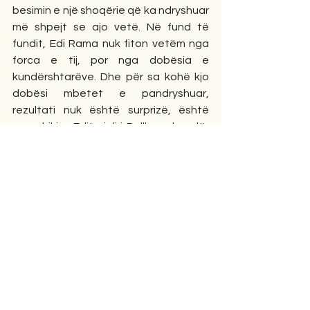
besimin e një shoqërie që ka ndryshuar 
më shpejt se ajo vetë. Në fund të 
fundit, Edi Rama nuk fiton vetëm nga 
forca e tij, por nga dobësia e 
kundërshtarëve. Dhe për sa kohë kjo 
dobësi mbetet e pandryshuar, 
rezultati nuk është surprizë, është 
parashikim. Editoriali i Ballkaweb, ndër 
më të lexuarit, shton se „Rreziku më i 
madh për opozitën nuk është humbja 
e radhës. Është shndërrimi në një 
strukturë që ekziston vetëm për të 
folur, por jo për të ndryshuar.“ Dhe kjo 
nuk është çështje fati. Është çështje 
zgjedhjeje.
Shkrime