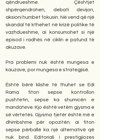
qëndrueshme. Çështjet 
shpërqendrohen, debati devijon, 
aksioni humbet fokusin. Në vend që një 
skandal të kthehet në krizë politike të 
vazhdueshme, ai konsumohet si një 
episod i radhës në ciklin e pafund të 
akuzave.
Pra problemi nuk është mungesa e 
kauzave, por mungesa e strategjisë.
Është bërë klishe të thuhet se Edi 
Rama fiton sepse kontrollon 
pushtetin, sepse ka shumicën e 
mandateve. Kjo është vetëm gjysma e 
së vërtetës. Gjysma tjetër është më e 
dhimbshme për opozitën: ai fiton 
sepse përballë ka një alternativë që 
nuk bind. Editoriali i prestigjiozes 