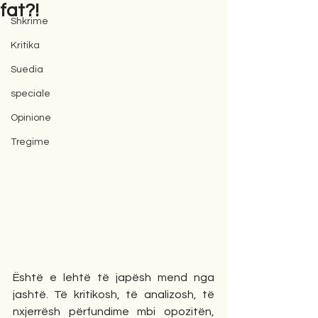
fat?!
Shkrime
Kritika
Suedia
speciale
Opinione
Tregime
Është e lehtë të japësh mend nga 
jashtë. Të kritikosh, të analizosh, të 
nxjerrësh përfundime mbi opozitën, 