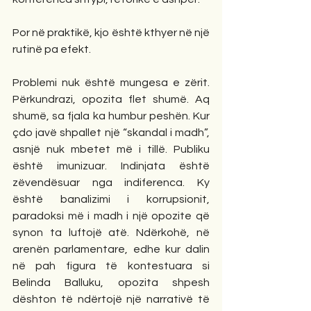
Por në praktikë, kjo është kthyer në një 
rutinë pa efekt.
Problemi nuk është mungesa e zërit. 
Përkundrazi, opozita flet shumë. Aq 
shumë, sa fjala ka humbur peshën. Kur 
çdo javë shpallet një “skandal i madh”, 
asnjë nuk mbetet më i tillë. Publiku 
është imunizuar. Indinjata është 
zëvendësuar nga indiferenca. Ky 
është banalizimi i korrupsionit, 
paradoksi më i madh i një opozite që 
synon ta luftojë atë. Ndërkohë, në 
arenën parlamentare, edhe kur dalin 
në pah figura të kontestuara si 
Belinda Balluku, opozita shpesh 
dështon të ndërtojë një narrativë të 