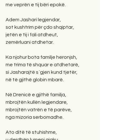
me veprën e tij bëri epokë.
Adem Jashari legjendar,
sot kushtrim për çdo shqiptar,
jetën e tij i fali atdheut,
zemërluani atdhetar.
Ka njohur bota familje heronjsh,
me trima të shquar e atdhetarë,
si Jasharajtë s`gjen kund tjetër,
në të gjithë globin mbarë.
Në Drenicë e gjithë familja,
mbrojtën kullën legjendare,
mbrojtën vatrën e të parëve,
nga mizoria serbomadhe.
Ato ditë të stuhishme,
u derdhën lumenj gjaku,