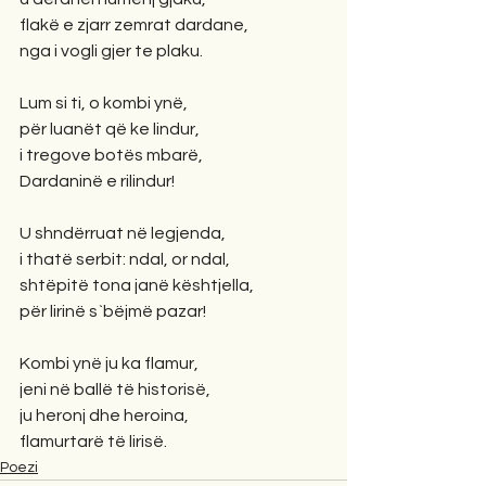
flakë e zjarr zemrat dardane,
nga i vogli gjer te plaku.
Lum si ti, o kombi ynë,
për luanët që ke lindur,
i tregove botës mbarë,
Dardaninë e rilindur!
U shndërruat në legjenda,
i thatë serbit: ndal, or ndal,
shtëpitë tona janë kështjella,
për lirinë s`bëjmë pazar!
Kombi ynë ju ka flamur,
jeni në ballë të historisë,
ju heronj dhe heroina,
flamurtarë të lirisë.
Poezi