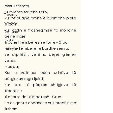
Mos u trishto!
Poezi
Kur vlerën ta vënë zero,
Tregime
kur të quajnë pronë e burrit dhe pjellë 
Novela
e djallit,
kur kodin e trashëgimisë ta mohojnë 
Romane
që në lindje,
English
ti duhet të mbetesh e fortë - Grua
në ty le të mbetet e bardhë zemra...
Përkthime
se shpifësit, vetë ia bëjnë gjëmën 
vetes.
Mos qaj!
Kur e vetmuar ecën udhëve të 
përgjakura nga fjalët,
kur jeta të përplas shtigjeve të 
tradhtisë
ti e fortë do të mbetesh - Grua... 
se as qentë endacakë nuk bredhin më 
lirshëm