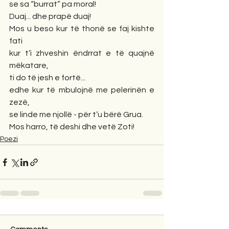
se sa “burrat” pa moral!
Duaj... dhe prapë duaj!
Mos u beso kur të thonë se faj kishte 
fati
kur t’i zhveshin ëndrrat e të quajnë 
mëkatare,
ti do të jesh e fortë...
edhe kur të mbulojnë me pelerinën e 
zezë,
se linde me njollë - për t’u bërë Grua.
Mos harro, të deshi dhe vetë Zoti!
Poezi