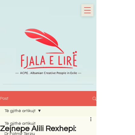
Post
Të gjithë artikujt
Të gjithë artikujt
Zejnepe Alili Rexhepi:
Dr Fatmir Terziu