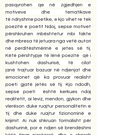
pasqyrohen qe në zgjedhjen e 
motiveve dhe tematikave 
të ndryshme poetike, e kjo vihet re tek 
poezitë e poetit Ndoj, sepse motivet 
përshkruhen mbështetur mbi fakte 
dhe mbresa të jetuara nga vetë autori 
në perditëshmërinë e jetes së tij. 
Këtë përshtypje të lënë poezitë  që i 
kushtohen dashurisë, të cilat 
janë trajtuar bazuar në ndjenjat dhe 
emocionet që ka provuar realisht 
poeti gjatë jetës së tij. Kjo ndodh, 
sepse poeti  është kerkues ndaj 
realitetit, ai leviz, mendon, gjykon dhe 
vlerëson duke ruajtur personalitetin e 
tij dhe duke ruajtur fizionominë e 
krijimit. Ai nuk shkruan formalisht për 
dashurinë, por e ndjen së brendëshmi 
këtë tipar njerëzorë, dhe e shpreh 