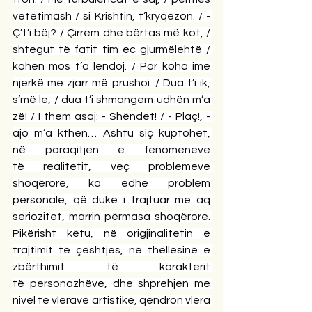
vetëtimash / si Krishtin, t’kryqëzon. / - 
Ç’t’i bëj? / Çirrem dhe bërtas më kot, / 
shtegut të fatit tim ec gjurmëlehtë / 
kohën mos t’a lëndoj. / Por koha ime 
njerkë me zjarr më prushoi. / Dua t’i ik, 
s’më le, / dua t’i shmangem udhën m’a 
zë! / I them asaj: - Shëndet! / - Plaç!, - 
ajo m’a kthen… Ashtu siç kuptohet, 
në paraqitjen e fenomeneve 
të realitetit, veç problemeve 
shoqërore, ka edhe problem 
personale, që duke i trajtuar me aq 
seriozitet, marrin përmasa shoqërore. 
Pikërisht këtu, në origjinalitetin e 
trajtimit të çështjes, në thellësinë e 
zbërthimit të karakterit 
të personazhëve, dhe shprehjen me 
nivel të vlerave artistike, qëndron vlera 