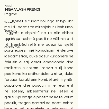
Poezi
NGA VLASH PRENDI
Tregime
       Kohët e fundit doli nga shtypi libri 
Novela
më i ri i poetit të mirënjohur Llesh Ndoj 
Romane
“Ngjyrat e shpirtit” në të cilin shihet 
qartë se tashmë poeti në vëllimin e tij 
English
të trembëdhjetë me poezi ka sjellë 
Përkthime
para lexuesit një konsolidim të vlerave 
ideoartistike, duke pasur kurdoherë në 
fokusin e saj vlerat emocionale dhe 
realitetin e sotëm. Poezia e tij, kohë 
pas kohe ka ardhur duke u rritur, duke 
forcuar karakterin kombëtarë, frymën 
popullore dhe pasqyrimin e realitetit 
të sotëm, mbështetur në jetën e 
gjallë. Kjo arritje e poetit në këtë vëllim 
poetik, tregon qartazi se poeti është 
bazuar në pasurimin e mjeteve të 