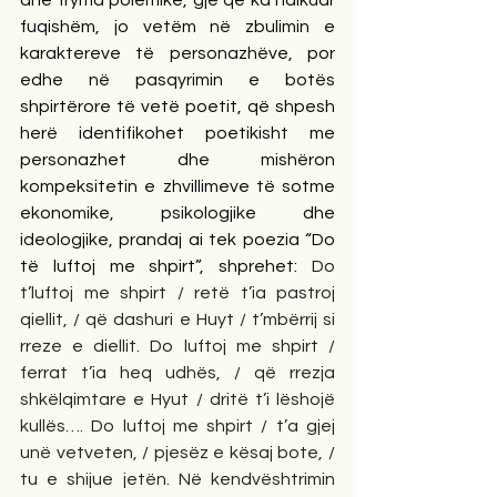
fuqishëm, jo vetëm në zbulimin e 
karaktereve të personazhëve, por 
edhe në pasqyrimin e botës 
shpirtërore të vetë poetit, që shpesh 
herë identifikohet poetikisht me 
personazhet dhe mishëron 
kompeksitetin e zhvillimeve të sotme 
ekonomike, psikologjike dhe 
ideologjike, prandaj ai tek poezia “Do 
të luftoj me shpirt”, shprehet: 
Do 
t’luftoj me shpirt / retë t’ia pastroj 
qiellit, / që dashuri e Huyt / t’mbërrij si 
rreze e diellit. Do luftoj me shpirt / 
ferrat t’ia heq udhës, / që rrezja 
shkëlqimtare e Hyut / dritë t’i lëshojë 
kullës…. Do luftoj me shpirt / t’a gjej 
unë vetveten, / pjesëz e kësaj bote, / 
tu e shijue jetën. Në kendvështrimin 