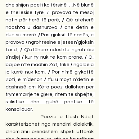
dhe shijon poeti kaltërsinë: …Në blunë 
e thellësisë tyre, /  provova
të mësoj 
notin për herë të parë,
 / 
Që atëherë 
ndoshta u dashurova
 / 
dhe detin e 
dua si i marrë.
 / 
Pas gjoksit të nanës, e 
provova
 / 
ngrohtësinë e jetës n’gjoksin 
tand,
 / 
Q’atëherë ndoshta ngrohtësi 
s’ndjej 
/ 
kur ty nuk të kam pranë.
 / 
O, 
baj bé n’të madhin Zot, frikë
 / 
nga beja 
jo kurrë nuk kam,
 / 
Por n’më gjykoftë 
Zoti, e m’dënon
 / 
t’u u mbyt n’detin e 
dashnisë jam. Këto poezi dallohen për 
frymëmarrje të gjërë, ritëm të shpejtë, 
stilistikë dhe gjuhë poetike të 
konsoliduar.
           Poezia e Llesh Ndojt 
karakterizohet nga mendimi dialektik, 
dinamizmi i brendshëm, shpirti luftarak 
dhe fryma polemike, gjë qe ka ndikuar 