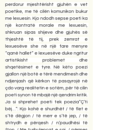
perdorur mjeshtërisht gjuhën e vet 
poetike, me të cilën komunikon bukur 
me lexuesin. Kjo ndodh sepse poeti ka 
një kontratë morale me lexuesin, 
shkruan sipas shijeve dhe gjuhës së 
thjeshtë të tij, prek zemrat e 
lexuesëve she në një fare menyre 
“qanë hallet” e lexuesëve duke ngritur 
artistikisht problemet dhe 
shqetësimet e tyre. Në këto poezi 
gjallon një botë e tërë mendimesh dhe 
ndjenjash që kërkon të pasqyrojë në 
çdo varg realitetin e sotëm, për të cilin 
poeti synon të mbajë një qendrim kritik. 
Ja si shprehet poeti tek poezia”Ç’ti 
bëj…”: Kjo kohë e shurdhët / të flet e 
s’të dëgjon / të merr e s’të jep, / të 
shtrydh e përqesh / n’paudhësi të 
fton. / Me turbulencat e saj, / përmes 