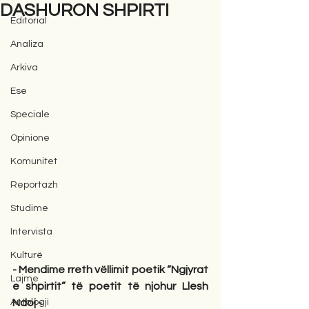
DASHURON SHPIRTI
Editorial
Analiza
Arkiva
Ese
Speciale
Opinione
Komunitet
Reportazh
Studime
Intervista
Kulturë
- Mendime rreth vëllimit poetik “Ngjyrat 
Lajme
e shpirtit” të poetit të njohur Llesh 
Antologji
Ndoj -