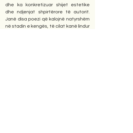
dhe ka konkretizuar shijet estetike 
dhe ndjenjat shpirtërore të autorit. 
Janë disa poezi që kalojnë natyrshëm 
në stadin e kengës, të cilat kanë lindur 
nga gurra e frymëzimeve të 
pashtershme popullore, e cila ka 
ushqyer me bukurinë e saj masat e 
gjëra popullore.  Shohim një krijim për 
poetin e shquar Gjokë Becin, 
legjendën e krijimeve folklorike 
shqiptare: Guri “Gjon” sot e shton 
dritën / Një poet drite paska 
datëlindjen, / Drita mbërrinë tu i ba ball 
territ, / Jetë merr n’vargun e Gjok Becit. 
/ Qe poet, me fjalë dritësimi / Vargjet e 
tij porsi dritë dielli, / I kënduan dritës e 
të vërtetës / Lotë gëzimi halleve të 
jetës. / Nuk ndal kanga në at’ Valmor / 
As s’e ndal rrjedhën Uraka, / Në 