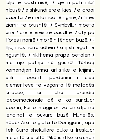
lulja e dashtnisë,
 / 
që m’pati mbi’ 
n’buzë
 / 
e shkundi erë e ikjes,
 / 
e largoi 
papritur
 / 
e më la mua të ngrirë,
 / 
n’mes 
zjarrit të prushtë.
 / 
Symbyllur mbeta 
unë
 / 
pre e erës së paudhë,
 / 
aty po 
t’pres i ngrirë
 / 
mbirë n’tënden buzë.
 / - 
Eja, mos harro udhën
 / 
atij shtegut të 
ngushtë,
 / 
rikthema prapë petalen
 / 
me një puthje në gushë! Tërheq 
vemendjen forma artistike e krijimit, 
stili i poetit, perdorimi i disa 
elementëve të veçanta të metodës 
krijuese, si dhe brendia 
ideoemocionale që e ka sunduar 
poetin, kur e imagjinon veten atje në 
lendinat e bukura buzë Munellës, 
nëpër Arat e gjata të Domgjonit, apo 
tek Gurra shekullore duke u freskuar 
me uji të kristaltë. Pikërisht këtu e sheh 