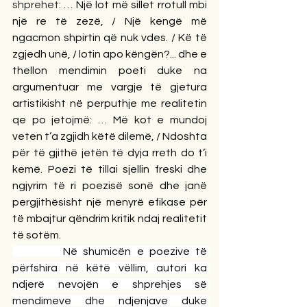
shprehet:
 … Një lot më sillet rrotull mbi 
një re të zezë, / Një kengë më 
ngacmon shpirtin që nuk vdes. / Kë të 
zgjedh unë, / lotin apo këngën?... dhe e 
thellon mendimin poeti duke na 
argumentuar me vargje të gjetura 
artistikisht në perputhje me realitetin 
qe po jetojmë: … Më kot e mundoj 
veten t’a zgjidh këtë dilemë, / Ndoshta 
për të gjithë jetën të dyja rreth do t’i 
kemë. Poezi të tillai sjellin freski dhe 
ngjyrim të ri poezisë sonë dhe janë 
pergjithësisht një menyrë efikase për 
të mbajtur qëndrim kritik ndaj realitetit 
të sotëm.
         Në shumicën e poezive të 
përfshira në këtë vëllim, autori ka 
ndjerë nevojën e shprehjes së 
mendimeve dhe ndjenjave duke 