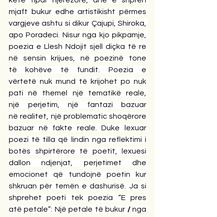
mjaft bukur edhe artistikisht përmes 
vargjeve ashtu si dikur Çajupi, Shiroka, 
apo Poradeci. Nisur nga kjo pikpamje, 
poezia e Llesh Ndojit sjell diçka të re 
në sensin krijues, në poezinë tone 
të kohëve të fundit. Poezia e 
vërtetë nuk mund të krijohet po nuk 
pati në themel një tematikë reale, 
një perjetim, një fantazi bazuar 
në realitet, një problematic shoqërore 
bazuar në fakte reale. Duke lexuar 
poezi të tilla që lindin nga reflektimi i 
botës shpirtërore të poetit, lexuesi 
dallon ndjenjat, perjetimet dhe 
emocionet që tundojnë poetin kur 
shkruan për temën e dashurisë. Ja si 
shprehet poeti tek poezia “E pres 
atë petale”: Një petale të bukur
 / 
nga 