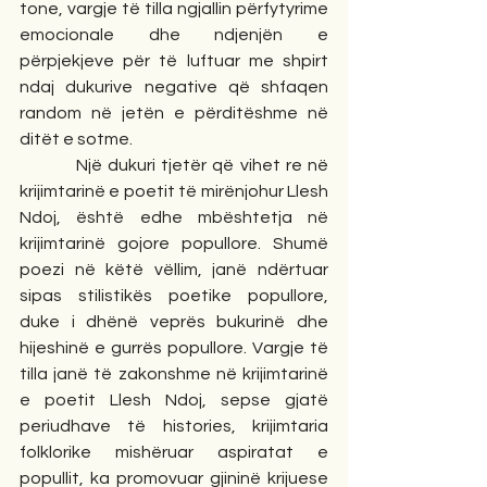
tone, vargje të tilla ngjallin përfytyrime 
emocionale dhe ndjenjën e 
përpjekjeve për të luftuar me shpirt 
ndaj dukurive negative që shfaqen 
random në jetën e përditëshme në 
ditët e sotme.
          Një dukuri tjetër që vihet re në 
krijimtarinë e poetit të mirënjohur Llesh 
Ndoj, është edhe mbështetja në 
krijimtarinë gojore popullore. Shumë 
poezi në këtë vëllim, janë ndërtuar 
sipas stilistikës poetike popullore, 
duke i dhënë veprës bukurinë dhe 
hijeshinë e gurrës popullore. Vargje të 
tilla janë të zakonshme në krijimtarinë 
e poetit Llesh Ndoj, sepse gjatë 
periudhave të histories, krijimtaria 
folklorike mishëruar aspiratat e 
popullit, ka promovuar gjininë krijuese 