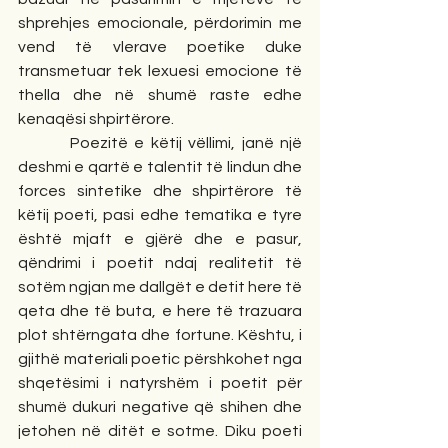
shprehjes emocionale, përdorimin me 
vend të vlerave poetike duke 
transmetuar tek lexuesi emocione të 
thella dhe në shumë raste edhe 
kenaqësi shpirtërore.
        Poezitë e këtij vëllimi, janë një 
deshmi e qartë e talentit të lindun dhe 
forces sintetike dhe shpirtërore të 
këtij poeti, pasi edhe tematika e tyre 
është mjaft e gjërë dhe e pasur, 
qëndrimi i poetit ndaj realitetit të 
sotëm ngjan me dallgët e detit here të 
qeta dhe të buta, e here të trazuara 
plot shtërngata dhe fortune. Kështu, i 
gjithë materiali poetic përshkohet nga 
shqetësimi i natyrshëm i poetit për 
shumë dukuri negative që shihen dhe 
jetohen në ditët e sotme. Diku poeti 