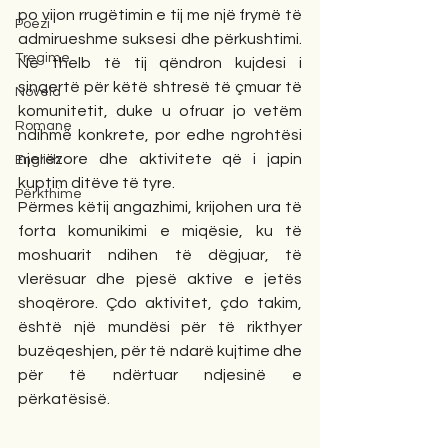
po vijon rrugëtimin e tij me një frymë të 
Poezi
admirueshme suksesi dhe përkushtimi. 
Tregime
Në thelb të tij qëndron kujdesi i 
sinqertë për këtë shtresë të çmuar të 
Novela
komunitetit, duke u ofruar jo vetëm 
Romane
ndihmë konkrete, por edhe ngrohtësi 
njerëzore dhe aktivitete që i japin 
English
kuptim ditëve të tyre.
Përkthime
Përmes këtij angazhimi, krijohen ura të 
forta komunikimi e miqësie, ku të 
moshuarit ndihen të dëgjuar, të 
vlerësuar dhe pjesë aktive e jetës 
shoqërore. Çdo aktivitet, çdo takim, 
është një mundësi për të rikthyer 
buzëqeshjen, për të ndarë kujtime dhe 
për të ndërtuar ndjesinë e 
përkatësisë.