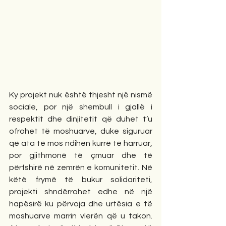
Ky projekt nuk është thjesht një nismë 
sociale, por një shembull i gjallë i 
respektit dhe dinjitetit që duhet t’u 
ofrohet të moshuarve, duke siguruar 
që ata të mos ndihen kurrë të harruar, 
por gjithmonë të çmuar dhe të 
përfshirë në zemrën e komunitetit. Në 
këtë frymë të bukur solidariteti, 
projekti shndërrohet edhe në një 
hapësirë ku përvoja dhe urtësia e të 
moshuarve marrin vlerën që u takon. 