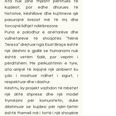
Ata nuk janë thjesht përfitues të 
kujdesit, por edhe dhurues të 
historive, këshillave dhe kujtimeve që 
pasurojnë brezat më të rinj dhe 
forcojnë lidhjet ndërbrezore.
Puna e palodhur e anëtarëve dhe 
vullnetarëve të shoqatës “Nënë 
Tereza” drejtuar nga Esat Braçe është 
një dëshmi e gjallë se humanizmi nuk 
është vetëm fjalë, por veprim i 
përditshëm. Me përkushtimin e tyre, 
ata arrijnë të krijojnë një ambient ku 
çdo i moshuar ndihet i sigurt, i 
respektuar dhe i dashur.
Kështu, ky projekt vazhdon të mbetet 
një dritë shprese dhe një model 
frymëzimi për komunitetin, duke 
dëshmuar se kujdesi për njëri-tjetrin 
është themeli më i fortë i një shoqërie 