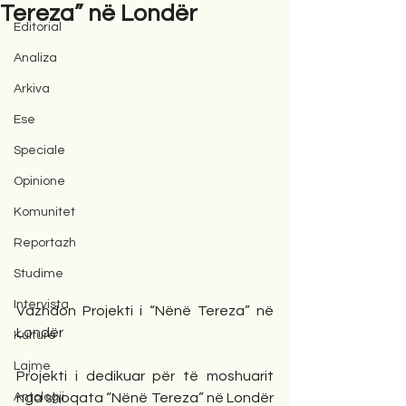
Tereza” në Londër
Editorial
Analiza
Arkiva
Ese
Speciale
Opinione
Komunitet
Reportazh
Studime
Intervista
Vazhdon Projekti i “Nënë Tereza” në 
Londër
Kulturë
Lajme
Projekti i dedikuar për të moshuarit 
Antologji
nga shoqata “Nënë Tereza” në Londër 