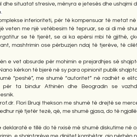
al dhe situatat stresive, mënyra e jetesës dhe ushqimi 
.
e komplekse inferioriteti, për të kompensuar të metat në 
 veten me një vetëbesim të tepruar, se ai di më shumë
gatitur se të tjerët, se ai ka epërsi mbi të gjithë, çka 
ant, mashtrimin ose përbuzjen ndaj të tjerëve, të cilët 
ratën e vet absurde për mohimin e prejardhjes së shqiptar
no kërkon të bjerë në sy para opinionit publik shqipta
humë “peshë”, me shumë “autoritet” në radhët e elitav
e për ta bindur Athinën dhe Beogradin se vazhd
besnik.
u Prof.dr. Flori Bruqi thekson me shumë të drejtë se merc
dhur një tjetër tezë, që, me shumë gjasa, do të ngjall
një deklaratë e tillë do të nxisë më shumë diskutime në op
imin  e shqiptarëve me dinjitet kombëtar, ajo përbën n