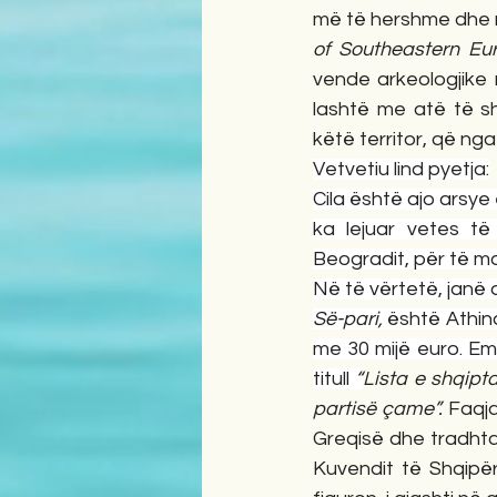
më të hershme dhe m
of Southeastern Eu
vende arkeologjike 
lashtë me atë të sh
këtë territor, që nga
Vetvetiu lind pyetja:
Cila është ajo arsy
ka lejuar vetes të
Beogradit, për të mo
Në të vërtetë, janë 
Së-pari, 
është Athina
me 30 mijë euro. Emr
titull 
“
Lista e shqipt
partisë çame”. 
Faqja
Greqisë dhe tradhtar
Kuvendit të Shqipëri