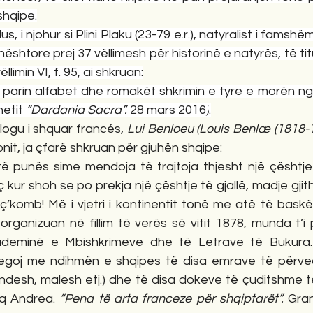
shqipe.
, i njohur si Plini Plaku (23-79 e.r.), natyralist i famshëm
shtore prej 37 vëllimesh për historinë e natyrës, të titu
llimin VI, f. 95, ai shkruan:
të parin alfabet dhe romakët shkrimin e tyre e morën nga 
etit 
“Dardania Sacra”. 
28 mars 2016
)
.
logu i shquar francés, 
Lui Benloeu (Louis Benlæ (1818-
onit, ja çfarë shkruan për gjuhën shqipe:
im të punës sime mendoja të trajtoja thjesht një çështj
 kur shoh se po prekja një çështje të gjallë, madje gjith
’komb! Më i vjetri i kontinentit tonë me atë të baskëve
rganizuan në fillim të verës së vitit 1878, munda t’i 
ademinë e Mbishkrimeve dhe të Letrave të Bukura. 
jegoj me ndihmën e shqipes të disa emrave të përveç
desh, malesh etj.) dhe të disa dokeve të çuditshme të 
aq Andrea. 
“Pena të arta franceze për shqiptarët”. 
Gran