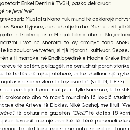
 gazetarit Enkel Demi në TVSH, paska deklaruar:
 ne jemi ilirë”.
i grekoserb Mustafa Nano nuk mund të deklarojë ndryshe
ipes Sonë Hyjnore, qeni leh atje ku ha. Mercenari bythël
 pjellë e trashëguar e Megali Idesë dhe e Naçertanie
arizmi i vet në shërbim të dy armiqve tanë shekul
te ka zbuluar vetveten, si një injorant i kultivuar. Sepse
tën e tij marroke, në Enciklopedinë e Madhe Greke thuh
tarëve të sotëm, pellazgët, në periudhat parahistorike,
të botës që njihej atëherë, duke zhvilluar një qyte
ritur vepra me vlerë të tejzakontë”  (vëll. 19, f. 873).
njeri pa dinjitet personal, pa shtyllë kurrizore, le të 
tij grekoserb dhe të marrë mundimin të lexojë studimin
ave dhe Arteve të Diokles, Nikë Gashaj, me titull 
“Pre
rëve”, 
të botuar në gazetën 
“Dielli” 
të datës 18 korr
 njohur lexuesit me një aradhë të tërë personalitete
hkencor, të cilët kanë nxjerrë në pah prejardhjen tonë pe