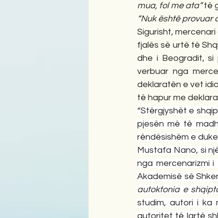
mua, fol me ata”
 të
“Nuk është provuar që
Sigurisht, mercenar
fjalës së urtë të Shq
dhe i Beogradit, si
verbuar nga mercen
deklaratën e vet idio
të hapur me deklara
“Stërgjyshët e shqip
pjesën më të madhe 
rëndësishëm e duke ng
Mustafa Nano, si një 
nga mercenarizmi i 
Akademisë së Shkenc
autoktonia e shqipta
studim, autori i ka
autoritet të lartë s