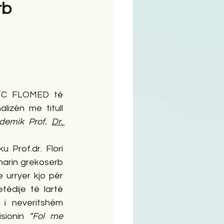
rb
i
ime
TC FLOMED të 
datës 25 mars, lexova analizën me titull 
demik Prof. 
Dr. 
 Prof.dr. Flori 
arin grekoserb 
 urryer kjo për 
tëdije të lartë 
i neveritshëm 
sionin 
“Fol me 