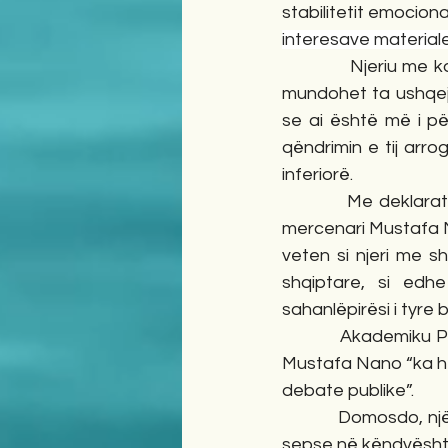
stabilitetit emocion
interesave materiale
            Njeriu m
mundohet ta ushqejë
se ai është më i për
qëndrimin e tij arrog
inferiorë.
            Me dekla
mercenari Mustafa Na
veten si njeri me s
shqiptare, si edh
sahanlëpirësi i tyre 
            Akademik
Mustafa Nano “ka he
debate publike”.
            Domosdo, 
sepse në këndvështr