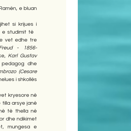
Ramën, e bluan 
jihet si krijues i 
 e studimit të   
e vet edhe tre 
Freud 
-
 1856-
ke, 
Karl
Gustav 
f, pedagog dhe 
brozo (Cesare 
melues i shkollës 
yet kryesore në 
tilla arsye janë 
ë të thella në 
or dhe ndikimet 
et, mungesa e 