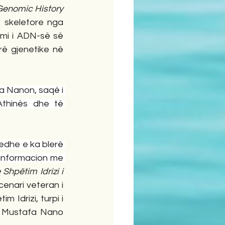
Genomic History 
e skeletore nga 
mi i ADN-së së 
ë gjenetike në 
a Nanon, saqë i 
thinës dhe të 
edhe e ka blerë 
 informacion me 
hpëtim Idrizi i 
enari veteran i 
Idrizi, turpi i 
o. Mustafa Nano 