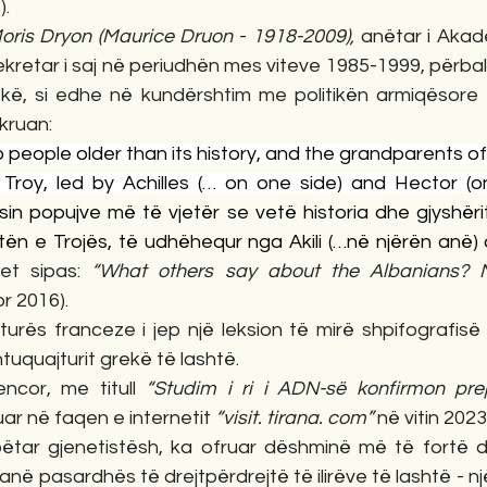
).
oris Dryon (Maurice Druon 
- 
1918-2009), 
anëtar i Akad
Sekretar i saj në periudhën mes viteve 1985-1999, përba
kë, si edhe në kundërshtim me politikën armiqësore 
hkruan:
 people older than its history, and the grandparents of
sin popujve më të vjetër se vetë historia dhe gjyshëri
tën e Trojës, të udhëhequr nga Akili (…në njërën anë) 
het sipas: 
r 2016).
lturës franceze i jep një leksion të mirë shpifografisë 
tuquajturit grekë të lashtë.
ncor, me titull 
“Studim i ri i ADN-së konfirmon preja
ar në faqen e internetit 
“visit. tirana. com”
 në vitin 2023
tar gjenetistësh, ka ofruar dëshminë më të fortë de
në pasardhës të drejtpërdrejtë të ilirëve të lashtë - nj