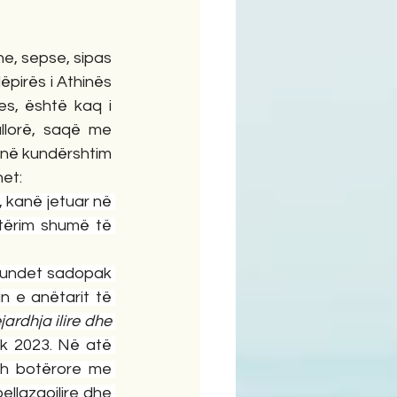
, sepse, sipas 
ëpirës i Athinës 
s, është kaq i 
lorë, saqë me 
, në kundërshtim 
et:
 kanë jetuar në 
tërim shumë të 
shkundet sadopak 
 e anëtarit të 
jardhja ilire dhe 
ik 2023. Në atë 
sh botërore me 
llazgoilire dhe 