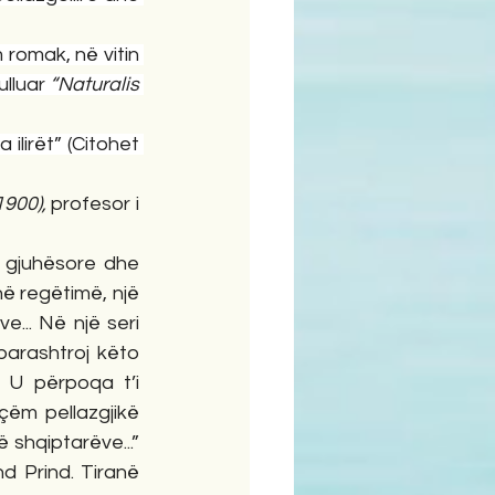
 romak, në vitin 
lluar 
“Naturalis 
ilirët” (Citohet 
1900),
 profesor i 
e gjuhësore dhe 
ë regëtimë, një 
... Në një seri 
parashtroj këto 
U përpoqa t’i 
ëm pellazgjikë 
shqiptarëve...” 
d Prind. Tiranë 