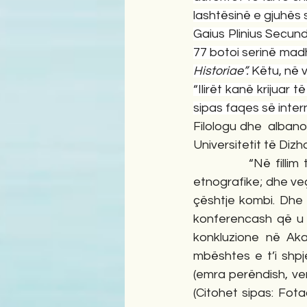
lashtësinë e gjuhës 
Gaius Plinius Secundus
77 botoi serinë madhë
Historiae”. 
Këtu, në vë
“Ilirët kanë krijuar 
sipas faqes së intern
Filologu dhe  albano
Universitetit të Dizh
            “Në fill
etnografike; dhe veç
çështje kombi. Dhe ç
konferencash që u o
konkluzione në Ak
mbështes e t’i shp
(emra perëndish, ven
(Citohet sipas: Fot