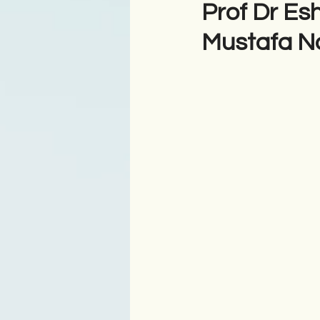
Prof Dr Es
Mustafa Na
Antologji
Poezi
Tre