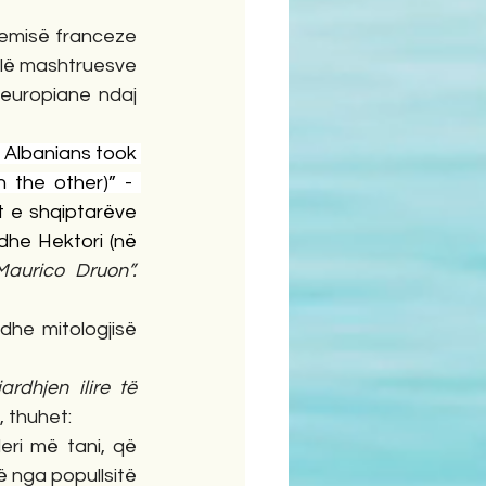
emisë franceze 
llë mashtruesve 
europiane ndaj 
 Albanians took 
part in the ëar of  Troy, led by Achilles (… on one side) and Hector (on the other)” -  
t e shqiptarëve 
dhe Hektori (në 
“What others say about the Albanians? Maurico Druon”. 
dhe mitologjisë 
rdhjen ilire të 
, thuhet:
ri më tani, që 
ë nga popullsitë 