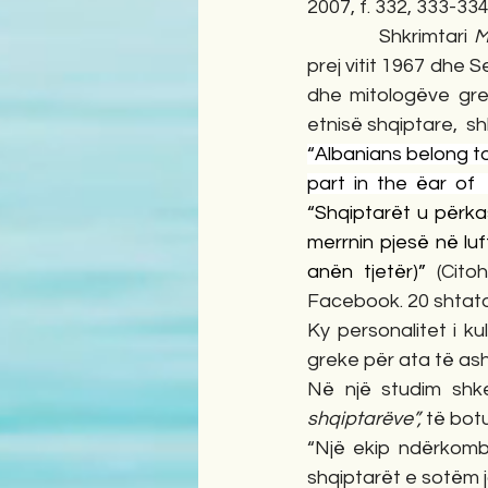
2007, f. 332, 333-334
            Shkrimtari 
M
prej vitit 1967 dhe 
dhe mitologëve gre
etnisë shqiptare,  s
“Albanians belong to
“Shqiptarët u përka
merrnin pjesë në luf
anën tjetër)” 
(Cito
Facebook. 20 shtato
Ky personalitet i ku
greke për ata të ash
Në një studim shke
shqiptarëve”, 
të botu
“Një ekip ndërkombë
shqiptarët e sotëm ja