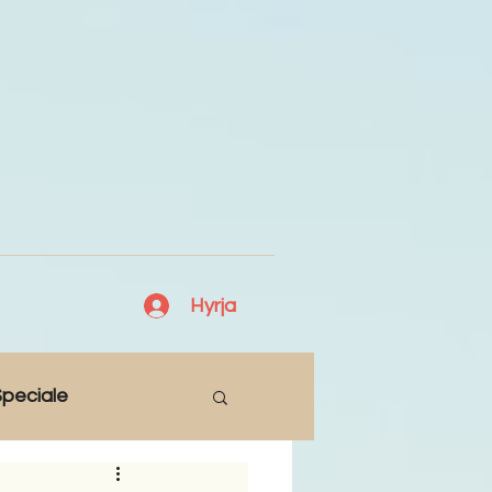
Hyrja
peciale
Lajme