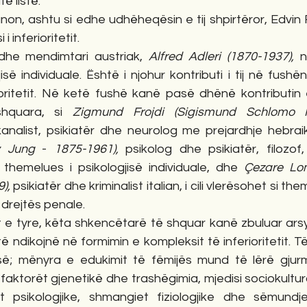
të listë.
on, ashtu si edhe udhëheqësin e tij shpirtëror, Edvin 
 inferioritetit.
i dhe mendimtari austriak, 
Alfred Adleri (1870-1937),
 n
isë individuale. Është i njohur kontributi i tij në fushën
ioritetit. Në ketë fushë kanë pasë dhënë kontributin 
shquara, si 
Zigmund Frojdi (Sigismund Schlomo 
kanalist, psikiatër dhe neurolog me prejardhje hebrai
v Jung 
-
 1875-1961), 
psikolog dhe psikiatër, filozo
 themelues i psikologjisë individuale, dhe 
Çezare Lom
), 
psikiatër dhe kriminalist italian, i cili vlerësohet si the
 drejtës penale.
met e tyre, këta shkencëtarë të shquar kanë zbuluar ars
 të ndikojnë në formimin e kompleksit të inferioritetit. Të 
së; mënyra e edukimit të fëmijës mund të lërë gjurm
; faktorët gjenetikë dhe trashëgimia, mjedisi sociokultur
 psikologjike, shmangiet fiziologjike dhe sëmundj