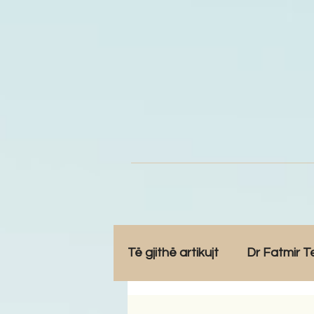
Të gjithë artikujt
Dr Fatmir T
Opinione
Komunitet