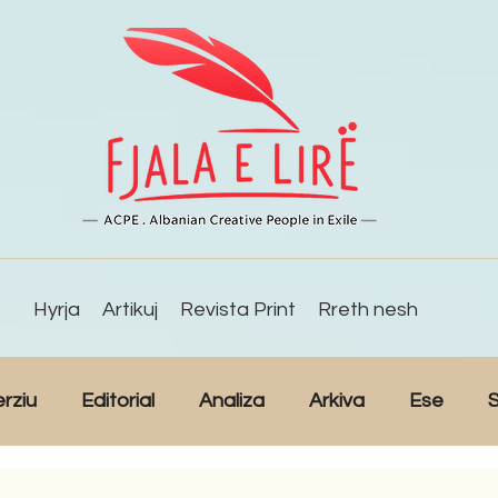
Hyrja
Artikuj
Revista Print
Rreth nesh
erziu
Editorial
Analiza
Arkiva
Ese
S
Reportazh
Studime
Intervista
Kulturë