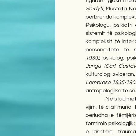
figuron  i gjashti në a
Së-dyti, 
Mustafa Nan
përbrenda kompleksi i
Psikologu, psikiatr
sistemit të psikologj
kompleksit të infer
personalitete të 
1939),
 psikolog, psi
Jungu (Carl Gusta
kulturolog zviceran,
Lombroso 1835-1909
antropologjike të së
            Në studi
vijim, të cilat mund 
periudha e fëmijëri
formimin psikologjik
e jashtme, traumat