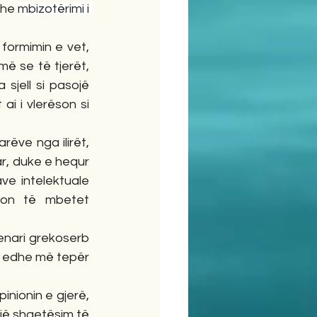
dhe 
mbizotërimi i 
formimin e vet, 
 se të tjerët, 
sjell si pasojë 
ai i vlerëson si 
ëve nga ilirët, 
r, duke e hequr 
e intelektuale 
on të mbetet 
enari grekoserb 
ë edhe më tepër 
inionin e gjerë, 
jë shqetësim të 