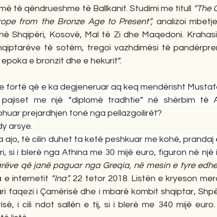
ë të qëndrueshme të Ballkanit. Studimi me titull 
“The 
rope from the Bronze Age to Present”,
 analizoi mbetj
në Shqipëri, Kosovë, Mal të Zi dhe Maqedoni. Krahasi
qiptarëve të sotëm, tregoi vazhdimësi të pandërprer
 epoka e bronzit dhe e hekurit”.
e e fortë që e ka degjeneruar aq keq mendërisht Mustaf
 pajiset me një “diplomë tradhtie” në shërbim të A
huar prejardhjen tonë nga pellazgoilirët?
dy arsye.
 ajo, të cilin duhet ta ketë peshkuar me kohë, prandaj 
i, si i blerë nga Athina me 30 mijë euro, figuron në një
arëve që janë paguar nga Greqia, në mesin e tyre edhe S
 e internetit 
“Ina”. 
22 tetor 2018. Listën e kryeson merc
i faqezi i Çamërisë dhe i mbarë kombit shqiptar, Shpëtim 
së, i cili ndot sallën e tij, si i blerë me 340 mijë eur