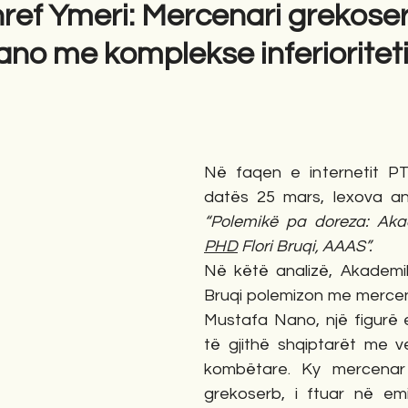
href Ymeri: Mercenari grekose
no me komplekse inferioritet
gime
Novela
Romane
English
Përkth
Në faqen e internetit P
“Polemikë pa doreza: Aka
PHD
 Flori Bruqi, AAAS”.
Në këtë analizë, Akademiku
Bruqi polemizon me mercen
Mustafa Nano, një figurë e
të gjithë shqiptarët me ve
kombëtare. Ky mercenar 
grekoserb, i ftuar në emi