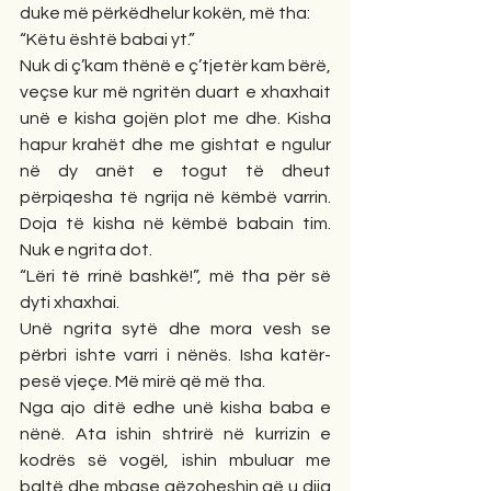
duke më përkëdhelur kokën, më tha:
“Këtu është babai yt.”
Nuk di ç’kam thënë e ç’tjetër kam bërë, 
veçse kur më ngritën duart e xhaxhait 
unë e kisha gojën plot me dhe. Kisha 
hapur krahët dhe me gishtat e ngulur 
në dy anët e togut të dheut 
përpiqesha të ngrija në këmbë varrin. 
Doja të kisha në këmbë babain tim. 
Nuk e ngrita dot.
“Lëri të rrinë bashkë!”, më tha për së 
dyti xhaxhai.
Unë ngrita sytë dhe mora vesh se 
përbri ishte varri i nënës. Isha katër-
pesë vjeçe. Më mirë që më tha.
Nga ajo ditë edhe unë kisha baba e 
nënë. Ata ishin shtrirë në kurrizin e 
kodrës së vogël, ishin mbuluar me 
baltë dhe mbase gëzoheshin që u dija 