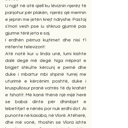
U ngjit në atë qiell ku lëviznin njerëz të 
panjohur për plakën, njerëz që merrnin 
e jepnin me jetën krejt ndryshe. Pastaj 
s’mori vesh pse iu shkrua gjurmë pas 
gjurme tërë jeta e saj.
I erdhën përrua kujtimet dhe nisi t’i 
rrëfente televizorit:
Atë natë kur u linda unë, lumi kishte 
dalë degë më degë. Nga rrëpirat e 
brigjet shkulte kërcunj e pemë dhe 
duke i mbartur mbi shpinë turrej me 
uturimë e kërcënim poshtë, duke i 
kruspullosur pranë vatrës të dy krahët 
e fshatit. Më kanë thënë një mijë herë 
se babai dinte për dhimbjet e 
lebetitjet e nënës por nuk erdhi dot. Ai 
punonte në kasaba, në Vlorë. Atëherë, 
dhe më vonë, thoshin se Vlora ishte 