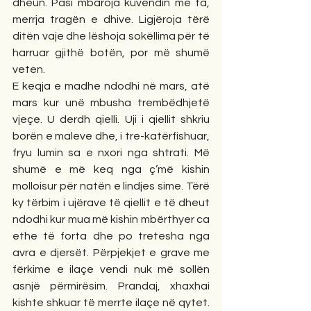
dheun. Pasi mbaroja kuvendin me ta, 
merrja tragën e dhive. Ligjëroja tërë 
ditën vaje dhe lëshoja sokëllima për të 
harruar gjithë botën, por më shumë 
veten.
E keqja e madhe ndodhi në mars, atë 
mars kur unë mbusha trembëdhjetë 
vjeçe. U derdh qielli. Uji i qiellit shkriu 
borën e maleve dhe, i tre-katërfishuar, 
fryu lumin sa e nxori nga shtrati. Më 
shumë e më keq nga ç’më kishin 
molloisur për natën e lindjes sime. Tërë 
ky tërbim i ujërave të qiellit e të dheut 
ndodhi kur mua më kishin mbërthyer ca 
ethe të forta dhe po tretesha nga 
avra e djersët. Përpjekjet e grave me 
fërkime e ilaçe vendi nuk më sollën 
asnjë përmirësim. Prandaj, xhaxhai 
kishte shkuar të merrte ilaçe në qytet. 