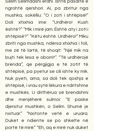
Selim Selimdashi erdhi. Ishte pasdite e 
ngrohtë qershori. Ai, pa zbritur nga 
mushka, sokëlliu: “O i zoti i shtëpisë!” 
Doli xhixhia ime: “Urdhëro! Kush 
është?” “Mik i mirë jam. Është aty i zoti i 
shtëpisë?” “Këtu është. Urdhëro!” Miku 
zbriti nga mushka, ndërsa xhixhia i foli, 
me zë të lartë, të shoqit: “Një mik na 
bujti tek lesa e oborrit”. “Të urdhërojë 
brenda”, qe përgjigja e të zotit të 
shtëpisë, pa pyetur se cili ishte ky mik. 
Nuk pyeti, ama, sa doli tek qoshja e 
shtëpisë, i vrau sytë lëkura e ndritshme 
e mushkës. U drithërua së brendshmi 
dhe menjëherë sulmoi: “E paske 
djersitur mushkën, o Selim. Shumë je 
nxituar.” “Nxitonte vetë e uruara. 
Duket e ndiente se po shkelte në 
portë të mirë.” “Eh, aq e mirë nuk duket 