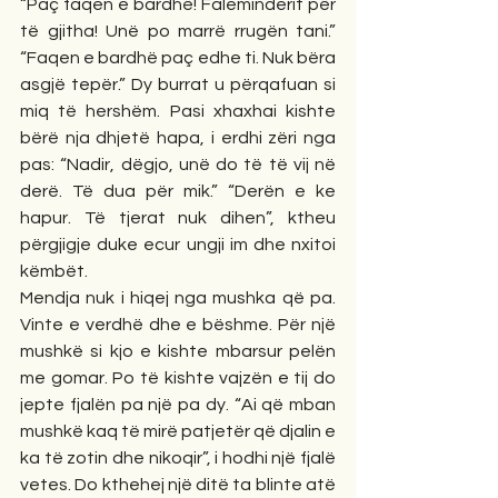
“Paç faqen e bardhë! Faleminderit për 
të gjitha! Unë po marrë rrugën tani.” 
“Faqen e bardhë paç edhe ti. Nuk bëra 
asgjë tepër.” Dy burrat u përqafuan si 
miq të hershëm. Pasi xhaxhai kishte 
bërë nja dhjetë hapa, i erdhi zëri nga 
pas: “Nadir, dëgjo, unë do të të vij në 
derë. Të dua për mik.” “Derën e ke 
hapur. Të tjerat nuk dihen”, ktheu 
përgjigje duke ecur ungji im dhe nxitoi 
këmbët.
Mendja nuk i hiqej nga mushka që pa. 
Vinte e verdhë dhe e bëshme. Për një 
mushkë si kjo e kishte mbarsur pelën 
me gomar. Po të kishte vajzën e tij do 
jepte fjalën pa një pa dy. “Ai që mban 
mushkë kaq të mirë patjetër që djalin e 
ka të zotin dhe nikoqir”, i hodhi një fjalë 
vetes. Do kthehej një ditë ta blinte atë 