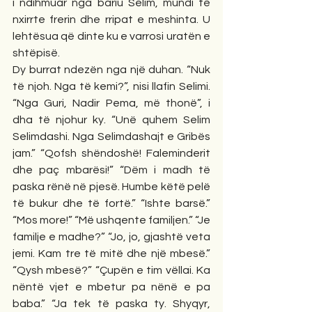
i ndihmuar nga bariu Selim, mundi të 
nxirrte frerin dhe rripat e meshinta. U 
lehtësua që dinte ku e varrosi uratën e 
shtëpisë.
Dy burrat ndezën nga një duhan. “Nuk 
të njoh. Nga të kemi?”, nisi llafin Selimi. 
“Nga Guri, Nadir Pema, më thonë”, i 
dha të njohur ky. “Unë quhem Selim 
Selimdashi. Nga Selimdashajt e Gribës 
jam.” “Qofsh shëndoshë! Faleminderit 
dhe paç mbarësi!” “Dëm i madh të 
paska rënë në pjesë. Humbe këtë pelë 
të bukur dhe të fortë.” “Ishte barsë.” 
“Mos more!” “Më ushqente familjen.” “Je 
familje e madhe?” “Jo, jo, gjashtë veta 
jemi. Kam tre të mitë dhe një mbesë.” 
“Qysh mbesë?” “Çupën e tim vëllai. Ka 
nëntë vjet e mbetur pa nënë e pa 
baba.” “Ja tek të paska ty. Shyqyr, 