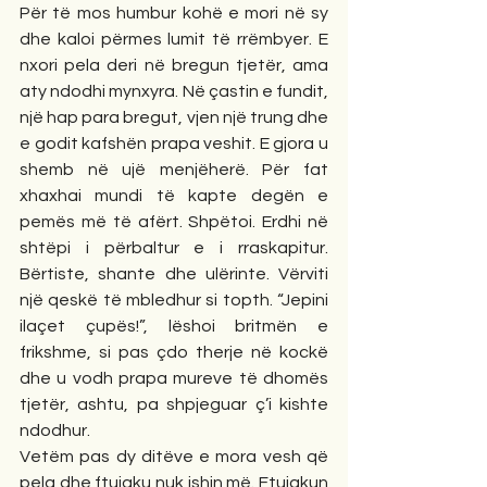
Për të mos humbur kohë e mori në sy 
dhe kaloi përmes lumit të rrëmbyer. E 
nxori pela deri në bregun tjetër, ama 
aty ndodhi mynxyra. Në çastin e fundit, 
një hap para bregut, vjen një trung dhe 
e godit kafshën prapa veshit. E gjora u 
shemb në ujë menjëherë. Për fat 
xhaxhai mundi të kapte degën e 
pemës më të afërt. Shpëtoi. Erdhi në 
shtëpi i përbaltur e i rraskapitur. 
Bërtiste, shante dhe ulërinte. Vërviti 
një qeskë të mbledhur si topth. “Jepini 
ilaçet çupës!”, lëshoi britmën e 
frikshme, si pas çdo therje në kockë 
dhe u vodh prapa mureve të dhomës 
tjetër, ashtu, pa shpjeguar ç’i kishte 
ndodhur.
Vetëm pas dy ditëve e mora vesh që 
pela dhe ftujaku nuk ishin më. Ftujakun 