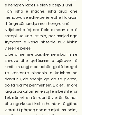
e hëngrën ilaçet. Pelën e përpiu lumi.
Tani isha e madhe, isha grua dhe 
mendova se edhe pelën edhe ftujakun 
i hëngri sëmundja ime, i hëngra unë.
Ndjehesha fajtore. Pela e mbante atë 
shtëpi. Jo unë jetimja, por asnjeri nga 
frymorët e kësaj shtëpie nuk kishin 
vlerën e pelës.
U bëra më mirë bashkë me mbarimin e 
shirave dhe qetësimin e ujërave të 
lumit. Im ungj mori udhën gjatë bregut 
të kërkonte nishanin e kafshës së 
dashur. Çdo shenjë që do të gjente, 
do ta ruante për melhem. E gjeti. Tri orë 
larg ai pa kufomën e saj të mbështetur 
tek rrënjët e një rrapi të vjetër. Samari 
dhe ngarkesa i kishin humbur të gjitha 
vlerat. U përpoq dhe me mjaft mundim, 