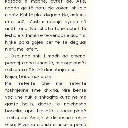
kasaba e madhe, qytet de. Atje, 
ngado që të rrotulloje kokën, shikoje 
njerëz. Kishte plot dyqane. Ne, as kur u 
rrita unë, s’kishim ndonjë dyqan në 
anët tona. Në fshatin tonë duhet të 
lëshoje klithmën e të vendosje duart si 
hinkë para gojës për të të dëgjuar 
njeriu më i afërt.
... Ose nga shiu i madh që çmendi 
përrenjtë dhe lumenjtë, ose nga punët 
e shumta që kishte kasabaja, ose...
Nejse, babai nuk erdhi.
Më rrëfente dhe më rrëfente 
foshnjërinë time xhixhia. Mirë bënte 
veç unë nuk e shkoqita kurrë në më 
qante hallin, donte të ndjehesha 
borxhlije, apo thjeshtë kujtonte plagë 
të shkuara. Ama, kisha lindur në prehrin 
e saj. E varfra ajo ishte nuse e porsa 