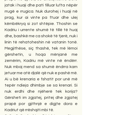
jatak i huaji dhe pati filluar lufta nëpër 
rrugë e rrugica. Nuk durohej i huaji në 
prag, kur ai vinte pa ftuar dhe ulej 
këmbëkryq si zot shtëpie. Thoshin se 
Kadriu i urrente shumë të tillë të huaj 
dhe, bashkë me ca shokë të tjerë, nuk i 
linin të rehatoheshin në vatanin tonë. 
Megjithëse, siç thashë, tek më lëmoi 
gërshetin, u hoqa mënjanë me 
zemërim, Kadriu më vinte në ëndërr. 
Nuk mbaj mend sa shumë ëndrra kam 
jetuar me atë djalë që nuk e pashë më. 
Ai u bë krenaria e fshatit por unë më 
tepër ndieja dhimbje se sa krenari. Si 
nuk erdhi dhe njëherë tek korija? 
Gërsheti im zgjatej, pritej dhe zgjatej 
prapë por gjithnjë e digjte dora e 
Kadriut që rrëshqiti mbi të.