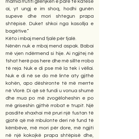
mamia rrufiti gllënjkën e parë të kafesë 
ai, yt ungj e im shoq, hodhi gunën 
supeve dhe mori shtegun prapa 
shtëpisë. Duket shkoi nga kasollja e 
bagëtive.”
Këto i mbaj mend fjalë për fjalë.
Nënën nuk e mbaj mend aspak. Babai 
më vjen ndërmend si hije. Ai ngjitej në 
fshat herë pas here dhe më sillte rroba 
të reja. Nuk e di pse më la tek i vëllai. 
Nuk e di në se do më linte aty gjithë 
kohën, apo dëshironte të më merrte 
në Vlorë. Di që së fundi u vonua shumë 
dhe mua po më zvogëloheshin e po 
më griseshin gjithë rrobat e trupit. Një 
pasdite xhaxhai më pruri një fustan të 
gjatë që më mbulonte deri në fund të 
këmbëve, më mori për dore, më ngjiti 
në një kokojkë prapa shtëpisë dhe, 