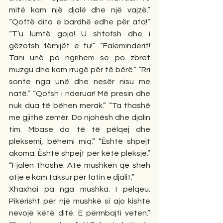
mitë kam një djalë dhe një vajzë.” 
“Qoftë dita e bardhë edhe për ata!” 
“T’u lumtë goja! U shtofsh dhe i 
gëzofsh fëmijët e tu!” “Faleminderit! 
Tani unë po ngrihem se po zbret 
muzgu dhe kam rrugë për të bërë.” “Rri 
sonte nga unë dhe nesër nisu me 
natë.” “Qofsh i nderuar! Më presin dhe 
nuk dua të bëhen merak.” “Ta thashë 
me gjithë zemër. Do njohësh dhe djalin 
tim. Mbase do të të pëlqej dhe 
pleksemi, bëhemi miq.” “Është shpejt 
akoma. Është shpejt për këtë pleksje.” 
“Fjalën thashë. Atë mushkën që sheh 
atje e kam taksur për fatin e djalit.”
Xhaxhai pa nga mushka. I pëlqeu. 
Pikërisht për një mushkë si ajo kishte 
nevojë këtë ditë. E përmbajti veten.” 