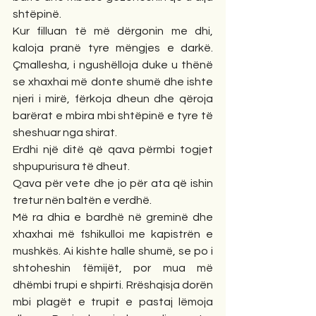
shtëpinë.
Kur filluan të më dërgonin me dhi, 
kaloja pranë tyre mëngjes e darkë. 
Çmallesha, i ngushëlloja duke u thënë 
se xhaxhai më donte shumë dhe ishte 
njeri i mirë, fërkoja dheun dhe qëroja 
barërat e mbira mbi shtëpinë e tyre të 
sheshuar nga shirat.
Erdhi një ditë që qava përmbi togjet 
shpupurisura të dheut.
Qava për vete dhe jo për ata që ishin 
tretur nën baltën e verdhë.
Më ra dhia e bardhë në greminë dhe 
xhaxhai më fshikulloi me kapistrën e 
mushkës. Ai kishte halle shumë, se po i 
shtoheshin fëmijët, por mua më 
dhëmbi trupi e shpirti. Rrëshqisja dorën 
mbi plagët e trupit e pastaj lëmoja 