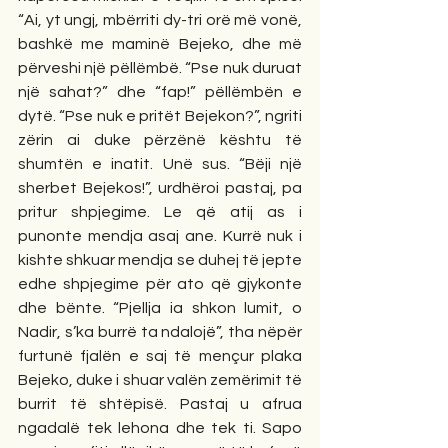
“Ai, yt ungj, mbërriti dy-tri orë më vonë, 
bashkë me maminë Bejeko, dhe më 
përveshi një pëllëmbë. “Pse nuk duruat 
një sahat?” dhe “fap!” pëllëmbën e 
dytë. “Pse nuk e pritët Bejekon?”, ngriti 
zërin ai duke përzënë kështu të 
shumtën e inatit. Unë sus. “Bëji një 
sherbet Bejekos!”, urdhëroi pastaj, pa 
pritur shpjegime. Le që atij as i 
punonte mendja asaj ane. Kurrë nuk i 
kishte shkuar mendja se duhej të jepte 
edhe shpjegime për ato që gjykonte 
dhe bënte. “Pjellja ia shkon lumit, o 
Nadir, s’ka burrë ta ndalojë”, tha nëpër 
furtunë fjalën e saj të mençur plaka 
Bejeko, duke i shuar valën zemërimit të 
burrit të shtëpisë. Pastaj u afrua 
ngadalë tek lehona dhe tek ti. Sapo 