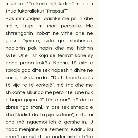
mushkë. “Të kesh një kafshë si ajo i 
thua fukarallëkut “Prapsu!””
Pas sëmundjes, bashkë me prillin dhe 
majin, trupi im mori përpjetë. Më 
shtrëngonin rrobat në vithe dhe në 
gjoks. Djemtë, sido që fshehurazi, 
ndalonin pak hapin dhe më hidhnin 
sytë. Unë i shikoja se femrat kanë sy 
edhe prapa kokës. Kadriu, të cilin e 
takoja çdo ditë tek hapeshin dhitë në 
korije, nuk duroi dot: “Do t’i them babës 
të vijë të të kërkojë”, më tha dhe më 
shikonte sikur do më përpinte. Unë nuk 
e hapa gojën. “Ditën e parë që do të 
zbres nga stani, im atë tek shtëpia e 
xha Nadirit do ta pijë kafenë”, shtoi ai 
dhe më ngacmoi lehtë gërshetin. U 
hoqa mënjanë me zemërim. Kadriu iku 
prapë në qytet, se andej kishte bërë 