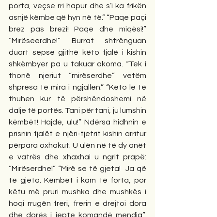
porta, veçse rri hapur dhe s’i ka frikën 
asnjë këmbe që hyn në të.” “Paqe paçi 
brez pas brezi! Paqe dhe miqësi!” 
“Mirëseerdhe!” Burrat shtrënguan 
duart sepse gjithë këto fjalë i kishin 
shkëmbyer pa u takuar akoma. “Tek i 
thonë njeriut “mirëserdhe” vetëm 
shpresa të mira i ngjallen.” “Këto le të 
thuhen kur të përshëndoshemi në 
dalje të portës. Tani për tani, ju lumshin 
këmbët! Hajde, ulu!” Ndërsa hidhnin e 
prisnin fjalët e njëri-tjetrit kishin arritur 
përpara oxhakut. U ulën në të dy anët 
e vatrës dhe xhaxhai u ngrit prapë: 
“Mirëserdhe!” “Mirë se të gjeta!  Ja që 
të gjeta. Këmbët i kam të forta, por 
këtu më pruri mushka dhe mushkës i 
hoqi rrugën freri, frerin e drejtoi dora 
dhe dorës i jepte komandë mendja”, 