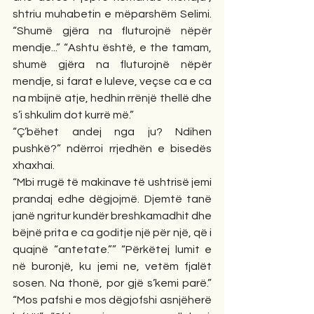
shtriu muhabetin e mëparshëm Selimi. 
“Shumë gjëra na fluturojnë nëpër 
mendje...” “Ashtu është, e the tamam, 
shumë gjëra na fluturojnë nëpër 
mendje, si farat e luleve, veçse ca e ca 
na mbijnë atje, hedhin rrënjë thellë dhe 
s’i shkulim dot kurrë më.”
“Ç’bëhet andej nga ju? Ndihen 
pushkë?” ndërroi rrjedhën e bisedës 
xhaxhai.
“Mbi rrugë të makinave të ushtrisë jemi 
prandaj edhe dëgjojmë. Djemtë tanë 
janë ngritur kundër breshkamadhit dhe 
bëjnë prita e ca goditje një për një, që i 
quajnë “antetate.”” “Përkëtej lumit e 
në buronjë, ku jemi ne, vetëm fjalët 
sosen. Na thonë, por gjë s’kemi parë.” 
“Mos pafshi e mos dëgjofshi asnjëherë 