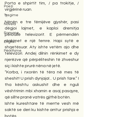
Porta e shpirtit tim, / pa trokitje, / 
Poezi
virgjërinë ruan.
Tregime
1.
Nënën e tre fëmijëve gjyshër, pasi 
Novela
dëgjoi lajmet, e kaploi dremitja 
Romane
përballë televizorit. E përmendën 
rënkimet e një femre. Hapi sytë e 
English
shqetësuar. Aty ishte vetëm ajo dhe 
Përkthime
televizori. Andej dilnin rënkimet e dy 
njerëzve që përpëliteshin të zhveshur 
siç i kishte prurë nëna në jetë.
“Korba, i nxorën të tëra në mes të 
sheshit! U prish dynjaja!... U prish fare.” I 
tha kështu askushit dhe e nguli 
vështrimin mbi xhamin e asaj pasqyre, 
që sillte pranë vatrës gjithë botën.
Ishte kureshtare të merrte vesh më 
saktë se deri ku kishte arritur prishja e 
botës.