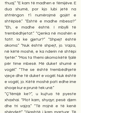
thuaj.” “E kam të madhen e fëmijëve. E 
dua shumë, por kjo lubi jetë na 
shtrëngon t’i numërojmë gojët e 
shtëpisë.” “Është e madhe mbesa?” 
“Eh, e madhe është. I mbylli të 
trembëdhjetat.” “Qenka në moshën e 
fatit. Ia ke gjetur?” “Shpejt është 
akoma.” “Nuk është shpejt, jo. Vajza, 
në këtë moshë, e ka nderin në shtëpi 
tjetër.” “Mos ta themi akoma këtë fjalë 
për time mbesë. Më duket shumë e 
vogël.” “The se është trembëdhjetë 
vjeçe dhe të duket e vogël. Nuk është 
e vogël, jo. Këtë moshë pati edhe ime 
shoqe kur e prunë tek unë.”
“Ç’fëmijë ke?”, u kujtua të pyeste 
xhaxhai. “Plot kam, shyqyr; pesë djem 
dhe tri vajza.” “Të rrojnë e të kenë 
shëndet!” “Gjashtë i kam martuar. Të 