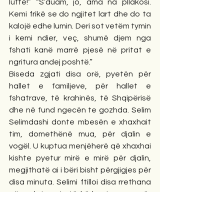
luftë!” “S’duam, jo, ama na pllakosi. 
Kemi frikë se do ngjitet lart dhe do ta 
kalojë edhe lumin. Deri sot vetëm tymin 
i kemi ndier, veç, shumë djem nga 
fshati kanë marrë pjesë në pritat e 
ngritura andej poshtë.”
Biseda zgjati disa orë, pyetën për 
hallet e familjeve, për hallet e 
fshatrave, të krahinës, të Shqipërisë 
dhe në fund ngecën te gozhda. Selim 
Selimdashi donte mbesën e xhaxhait 
tim, domethënë mua, për djalin e 
vogël. U kuptua menjëherë që xhaxhai 
kishte pyetur mirë e mirë për djalin, 
megjithatë ai i bëri bisht përgjigjes për 
disa minuta. Selimi ftilloi disa rrethana 
që e detyronin të kërkonte nuse për 
djalin pikërisht në këtë shtëpi.
“Jap mushkën”, i rëndoi fjalës ai. Kjo qe 