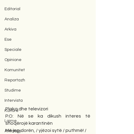
Editorial
Analiza
Arkiva
Ese
Speciale
Opinione
Komunitet
Reportazh
Studime
Intervista
Plaka dhe televizori
Kulturë
P.O: Në se ka dikush interes të 
Lajme
shoqërojë karantinën
Më jep dorën, / yjëzoi sytë / puthmë! /
Antologji