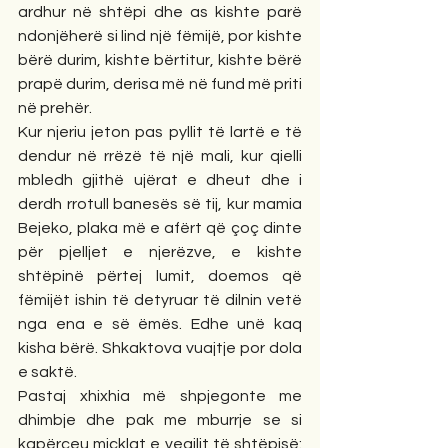
ardhur në shtëpi dhe as kishte parë 
ndonjëherë si lind një fëmijë, por kishte 
bërë durim, kishte bërtitur, kishte bërë 
prapë durim, derisa më në fund më priti 
në prehër.
Kur njeriu jeton pas pyllit të lartë e të 
dendur në rrëzë të një mali, kur qielli 
mbledh gjithë ujërat e dheut dhe i 
derdh rrotull banesës së tij, kur mamia 
Bejeko, plaka më e afërt që çoç dinte 
për pjelljet e njerëzve, e kishte 
shtëpinë përtej lumit, doemos që 
fëmijët ishin të detyruar të dilnin vetë 
nga ena e së ëmës. Edhe unë kaq 
kisha bërë. Shkaktova vuajtje por dola 
e saktë.
Pastaj xhixhia më shpjegonte me 
dhimbje dhe pak me mburrje se si 
kapërceu micklat e veqilit të shtëpisë: 