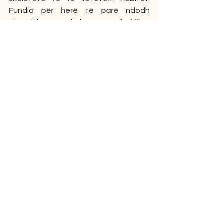
Fundja për herë të parë ndodh 
njerëzisht në skeletet e tij: 
Nëse 
tashmë po derdhet, pse 
shqetësoheni për çdo pikëz
?
#terziu
#fatmir
#editorial
Editorial
Comments
Write a comment...