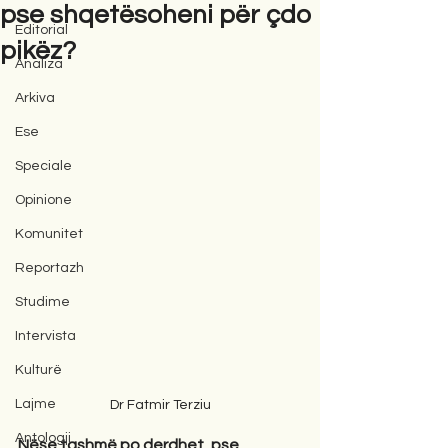
pse shqetësoheni për çdo
Editorial
pikëz?
Analiza
Arkiva
Ese
Speciale
Opinione
Komunitet
Reportazh
Studime
Intervista
Kulturë
Lajme
Dr Fatmir Terziu
Antologji
Nëse tashmë po derdhet, pse 