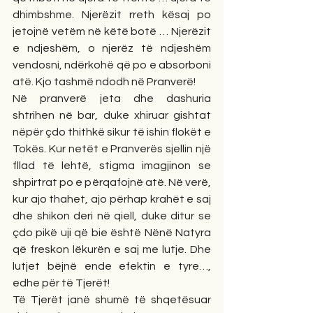
dhimbshme. Njerëzit rreth kësaj po 
jetojnë vetëm në këtë botë … Njerëzit 
e ndjeshëm, o njerëz të ndjeshëm 
vendosni, ndërkohë që po e absorboni 
atë. Kjo tashmë ndodh në Pranverë!
Në pranverë jeta dhe dashuria 
shtrihen në bar, duke xhiruar gishtat 
nëpër çdo thithkë sikur të ishin flokët e 
Tokës. Kur netët e Pranverës sjellin një 
fllad të lehtë, stigma imagjinon se 
shpirtrat po e përqafojnë atë. Në verë, 
kur ajo thahet, ajo përhap krahët e saj 
dhe shikon deri në qiell, duke ditur se 
çdo pikë uji që bie është Nënë Natyra 
që freskon lëkurën e saj me lutje. Dhe 
lutjet bëjnë ende efektin e tyre…, 
edhe për të Tjerët!
Të Tjerët janë shumë të shqetësuar 