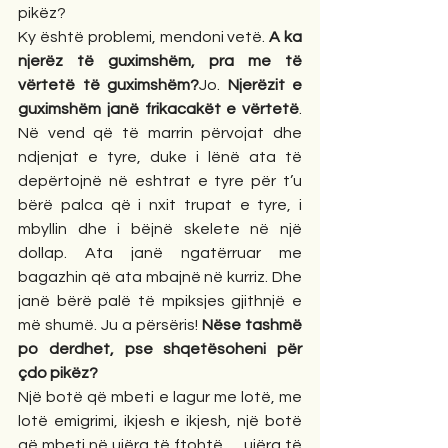
pikëz?
Ky është problemi, mendoni vetë. 
A ka 
njerëz të guximshëm, pra me të 
vërtetë të guximshëm?
Jo. 
Njerëzit e 
guximshëm janë frikacakët e vërtetë
. 
Në vend që të marrin përvojat dhe 
ndjenjat e tyre, duke i lënë ata të 
depërtojnë në eshtrat e tyre për t’u 
bërë palca që i nxit trupat e tyre, i 
mbyllin dhe i bëjnë skelete në një 
dollap. Ata janë ngatërruar me 
bagazhin që ata mbajnë në kurriz. Dhe 
janë bërë palë të mpiksjes gjithnjë e 
më shumë. Ju a përsëris! 
Nëse tashmë 
po derdhet, pse shqetësoheni për 
çdo pikëz?
Një botë që mbeti e lagur me lotë, me 
lotë emigrimi, ikjesh e ikjesh, një botë 
që mbeti në ujëra të ftohtë … ujëra të 