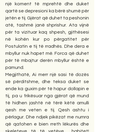
një koment të mprehtë dhe duket 
qartë se depresioni ka bërë shumë për 
jetën e tij. Gjërat që duhet ta peshonin 
atë, tashmë janë shprishur. Ata vijnë 
për ta vizituar kaq shpesh, gjithësesi 
në kohën kur po përgatitet për 
Postulatin e tij të rradhës. Dhe dera e 
mbyllur nuk hapet më. Forca që duhet 
për të mbajtur derën mbyllur është e 
pamund.
Megjithatë, Ai merr një sasi të dozës 
së përditshme, dhe teksa duket se 
ende ka guxim për të hapur dollapin e 
tij, pa u frikësuar nga gjërat që mund 
të hidhen jashtë në tërë këtë amulli 
qesh me veten e tij. Qesh ashtu i 
përlagur. Dhe ndjek pikëzat me numra 
që qafohen e bien rreth lëkurës dhe 
skeleteve të të vetëve… habitet! 