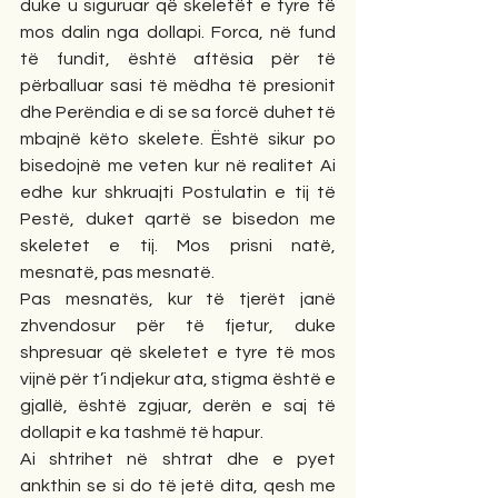
duke u siguruar që skeletët e tyre të 
mos dalin nga dollapi. Forca, në fund 
të fundit, është aftësia për të 
përballuar sasi të mëdha të presionit 
dhe Perëndia e di se sa forcë duhet të 
mbajnë këto skelete. Është sikur po 
bisedojnë me veten kur në realitet Ai 
edhe kur shkruajti Postulatin e tij të 
Pestë, duket qartë se bisedon me 
skeletet e tij. Mos prisni natë, 
mesnatë, pas mesnatë. 
Pas mesnatës, kur të tjerët janë 
zhvendosur për të fjetur, duke 
shpresuar që skeletet e tyre të mos 
vijnë për t’i ndjekur ata, stigma është e 
gjallë, është zgjuar, derën e saj të 
dollapit e ka tashmë të hapur.
Ai shtrihet në shtrat dhe e pyet 
ankthin se si do të jetë dita, qesh me 