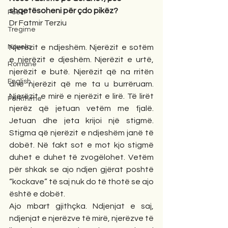
shqetësoheni për çdo pikëz?
Poezi
Dr Fatmir Terziu
Tregime
Novela
Njerëzit e ndjeshëm. Njerëzit e sotëm 
e njerëzit e djeshëm. Njerëzit e urtë, 
Romane
njerëzit e butë. Njerëzit që na rritën 
English
dhe njerëzit që me ta u burrëruam. 
Njerëzit e mirë e njerëzit e lirë. Të lirët 
Përkthime
njerëz që jetuan vetëm me fjalë. 
Jetuan dhe jeta krijoi një stigmë. 
Stigma që njerëzit e ndjeshëm janë të 
dobët. Në fakt sot e mot kjo stigmë 
duhet e duhet të zvogëlohet. Vetëm 
për shkak se ajo ndjen gjërat poshtë 
“kockave” të saj nuk do të thotë se ajo 
është e dobët. 
Ajo mbart gjithçka. Ndjenjat e saj, 
ndjenjat e njerëzve të mirë, njerëzve të 