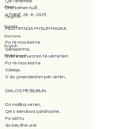
Që i dhembb
Poezi
Dhe bëhen NJË...
ATHINË, 26 -6- 2025
Tregime
Novela
MEDITIM NGA MYSLIM MASKA
Romane
Po të mos kishte
English
Gënjeshtra,
Përkthime
S'do e adhuronim të vërtetën!
P.o të mos kishte
Vdekje, 
S΄do çmendeshim për Jetën...
DIALOG ME BILBILIN...
Do mallkoj veten,
Që s' κëndova sarahoshe...
Po ashtu 
do bëj dhe unë