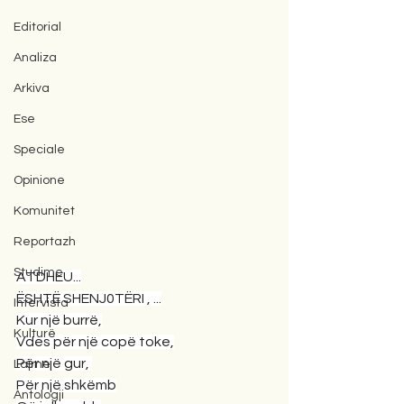
Editorial
Analiza
Arkiva
Ese
Speciale
Opinione
Komunitet
Reportazh
Studime
ATDHEU...
ËSHTË SHENJ0TËRI , ...
Intervista
Kur një burrë,
Kulturë
Vdes për një copë toke,
Për një gur, 
Lajme
Për një shkëmb
Antologji