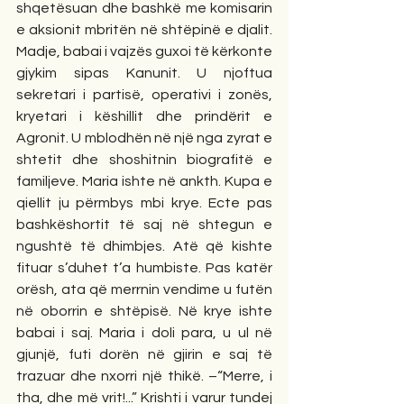
shqetësuan dhe bashkë me komisarin 
e aksionit mbritën në shtëpinë e djalit. 
Madje, babai i vajzës guxoi të kërkonte 
gjykim sipas Kanunit. U njoftua 
sekretari i partisë, operativi i zonës, 
kryetari i këshillit dhe prindërit e 
Agronit. U mblodhën në një nga zyrat e 
shtetit dhe shoshitnin biografitë e 
familjeve. Maria ishte në ankth. Kupa e 
qiellit ju përmbys mbi krye. Ecte pas 
bashkëshortit të saj në shtegun e 
ngushtë të dhimbjes. Atë që kishte 
fituar s’duhet t’a humbiste. Pas katër 
orësh, ata që merrnin vendime u futën 
në oborrin e shtëpisë. Në krye ishte 
babai i saj. Maria i doli para, u ul në 
gjunjë, futi dorën në gjirin e saj të 
trazuar dhe nxorri një thikë. –“Merre, i 
tha, dhe më vrit!...” Krishti i varur tundej 