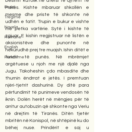
besimit katolik në afërsi të qytetit të 
Poezi
Pukës. Kishte mbaruar shkollën e 
mesme dhe priste të shkonte në 
Tregime
udhën e fatit. Trupin e bukur e vishte 
Novela
me petka varfërie. Sytë i kishte të 
zgjuar. E kishin rregjistruar në listën e 
Romane
aksionistëve dhe punonte në 
English
hekurudhë prej tre muajsh. Ishin ditët e 
fundit të punës. Në mbrëmjet 
Përkthime
argëtuese u njoh me një djalë nga 
Jugu. Takoheshin çdo mbasdite dhe 
thurnin ëndrrat e jetës. I premtuan 
njëri-tjetrit dashurinë. Dy ditë para 
përfundimit të punimeve vendosën të 
iknin. Dolën herët në mëngjes për të 
arritur autobuzin që shkonte nga Veriu 
në drejtim të Tiranës. Ditën tjetër 
mbritën në Konispol, në shtëpinë ku do 
bëhej nuse. Prindërit e saj u 