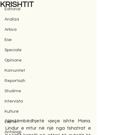
KRISHTIT
Editorial
Analiza
Arkiva
Ese
Speciale
Opinione
Komunitet
Reportazh
Studime
Intervista
Kulturë
Nëntëmbëdhjetë vjeçe ishte Maria. 
Lajme
Lindur e rritur në një nga fshatrat e 
Antologji