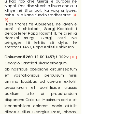
u kap rob dhe Gjergji e burgosi në 
Napoli. Pas disa vitesh e liruan dhe ai u 
kthye në Stamboll, ku vdiq si lypës, 
ashtu si e kanë fundin tradhëtarët. 
[4. 
9]
 Pas fitores të Albulenës, në javën e 
parë të shtatorit, Gjergj Kastrioti i 
dergoi letër Papa Kalistit III, të cilën ia 
dorëzoi murgu Gjergj Petri. Në 
përgjigjie të letrës së dyte, të 
shtatorit 1457, Papa Kalisti III shkruan: 
Dokumenti 260: 11. IX. 1457; f. 122 v.
[10]
Georgio Castrioti Skanderbegum, 
ab hostibus obsidione circumseptum 
et vastationibus perculsum miris 
omnino laudibus ad coelum extollit 
pecuniarum et pontificiae classis 
auxilium cito ei praestandum 
disponens Calistus. Maximum certe et 
inenarrabilem dolorem nobis attulit 
dilectus filius Georgius Petri, abbas, 