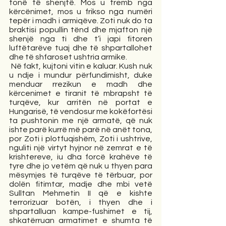
tonë të shenjtë. Mos u tremb nga 
kërcënimet, mos u frikso nga numëri 
tepër i madh i armiqëve. Zoti nuk do ta 
braktisi popullin tënd dhe mjafton një 
shenjë nga ti dhe t’i japi fitoren 
luftëtarëve tuaj dhe të shpartallohet 
dhe të shfaroset ushtria armike.
 Në fakt, kujtoni vitin e kaluar. Kush nuk 
u ndje i mundur përfundimisht, duke 
menduar rrezikun e madh dhe 
kërcenimet e tiranit të mbrapsht të 
turqëve, kur arritën në portat e 
Hungarisë, të vendosur me kokëfortësi 
ta pushtonin me një armatë, që nuk 
ishte parë kurrë më parë në anët tona, 
por Zoti i plotfuqishëm, Zoti i ushtrive, 
nguliti një virtyt hyjnor në zemrat e të 
krishtereve, iu dha forcë krahëve të 
tyre dhe jo vetëm që nuk u thyen para 
mësymjes të turqëve të tërbuar, por 
dolën fitimtar, madje dhe mbi vetë 
Sulltan Mehmetin II që e kishte 
terrorizuar botën, i thyen dhe i 
shpartalluan kampe-fushimet e tij, 
shkatërruan armatimet e shumta të 