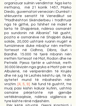
organizuar sulmin vendimtar. Nga keto 
rrethana,  më 21 korrik 1457, Marko 
Diedo, guvernatori venecian i Durrësit i 
shkruante senatit të Venedikut se 
“Madhështori Skënderbeu i tradhtuar 
nga të gjithë, po fshihet në malet e 
larta të Shqipërisë, ndërsa osmanët 
po sundonin në Albania”. Në gusht, 
pozita e osmanëve në Shqipëri dukej 
solide, 20,000 ushtarë ruanin rrugët e 
furnizimeve duke mbajtur nën rrethim 
fortesat në Cidhna, Dibra, Guri i 
Bardhë. 15.000 të tjerë mbanin nën 
rrethim fortesat në Mat, Rodon dhe ne 
Petrelë. Pjesa tjetër e ushtrisë, rreth 
30.000 lëvizën nga gryka e Matit për në 
Albulenë, në veriperëndim të Krujës 
dhe në jug të Lezhës kështu që, të dy 
qytetet mund të mbaheshin nën 
vrojtim. 
[4, 5, 9]
Në fund të gushtit, tre 
muaj pasi kishin kaluar kufirin, ushtria 
osmane përjetonte një gjendje 
vetëkënaqësie, ndërsa vigjilenca e 
tyre kishte rënë ndjeshëm. 
Për këtë situatë, Gjergj Kastrioti i 