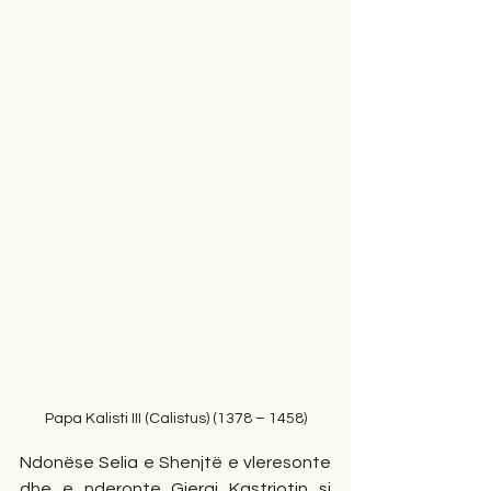
Papa Kalisti III (Calistus) (1378 – 1458)
Ndonëse Selia e Shenjtë e vleresonte 
dhe e nderonte Gjergj Kastriotin si 