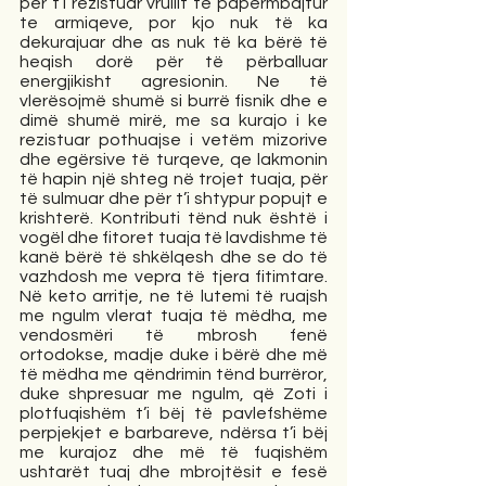
per t’i rezistuar vrullit të papërmbajtur 
te armiqeve, por kjo nuk të ka 
dekurajuar dhe as nuk të ka bërë të 
heqish dorë për të përballuar 
energjikisht agresionin. Ne të 
vlerësojmë shumë si burrë fisnik dhe e 
dimë shumë mirë, me sa kurajo i ke 
rezistuar pothuajse i vetëm mizorive 
dhe egërsive të turqeve, qe lakmonin 
të hapin një shteg në trojet tuaja, për 
të sulmuar dhe për t’i shtypur popujt e 
krishterë. Kontributi tënd nuk është i 
vogël dhe fitoret tuaja të lavdishme të 
kanë bërë të shkëlqesh dhe se do të 
vazhdosh me vepra të tjera fitimtare. 
Në keto arritje, ne të lutemi të ruajsh 
me ngulm vlerat tuaja të mëdha, me 
vendosmëri të mbrosh fenë 
ortodokse, madje duke i bërë dhe më 
të mëdha me qëndrimin tënd burrëror, 
duke shpresuar me ngulm, që Zoti i 
plotfuqishëm t’i bëj të pavlefshëme 
perpjekjet e barbareve, ndërsa t’i bëj 
me kurajoz dhe më të fuqishëm 
ushtarët tuaj dhe mbrojtësit e fesë 