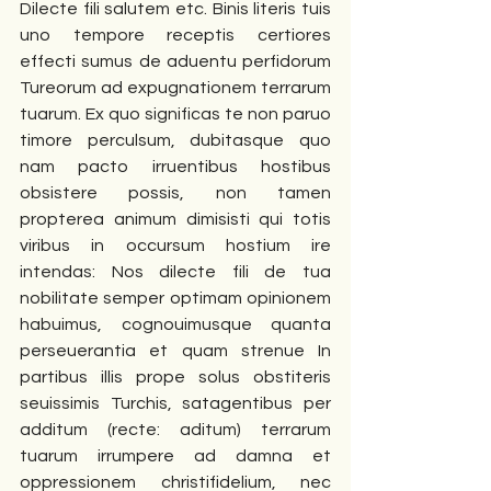
Dilecte fili salutem etc. Binis literis tuis 
uno tempore receptis certiores 
effecti sumus de aduentu perfidorum 
Tureorum ad expugnationem terrarum 
tuarum. Ex quo significas te non paruo 
timore perculsum, dubitasque quo 
nam pacto irruentibus hostibus 
obsistere possis, non tamen 
propterea animum dimisisti qui totis 
viribus in occursum hostium ire 
intendas: Nos dilecte fili de tua 
nobilitate semper optimam opinionem 
habuimus, cognouimusque quanta 
perseuerantia et quam strenue In 
partibus illis prope solus obstiteris 
seuissimis Turchis, satagentibus per 
additum (recte: aditum) terrarum 
tuarum irrumpere ad damna et 
oppressionem christifidelium, nec 