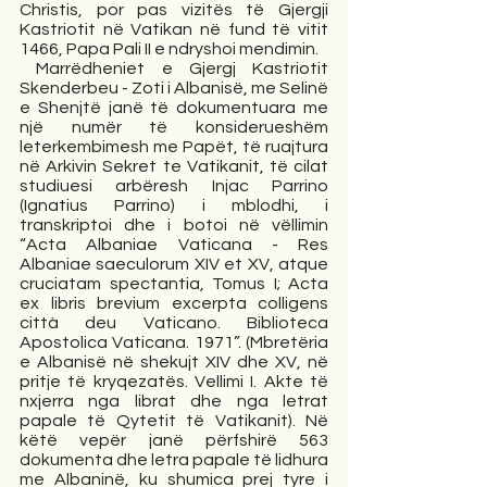
Christis, por pas vizitës të Gjergji 
Kastriotit në Vatikan në fund të vitit 
1466, Papa Pali II e ndryshoi mendimin. 
 Marrëdheniet e Gjergj Kastriotit 
Skenderbeu - Zoti i Albanisë, me Selinë 
e Shenjtë janë të dokumentuara me 
një numër të konsiderueshëm 
leterkembimesh me Papët, të ruajtura 
në Arkivin Sekret te Vatikanit, të cilat 
studiuesi arbëresh Injac Parrino 
(Ignatius Parrino) i mblodhi, i 
transkriptoi dhe i botoi në vëllimin 
“Acta Albaniae Vaticana - Res 
Albaniae saeculorum XIV et XV, atque 
cruciatam spectantia, Tomus I; Acta 
ex libris brevium excerpta colligens 
città deu Vaticano. Biblioteca 
Apostolica Vaticana. 1971”. (Mbretëria 
e Albanisë në shekujt XIV dhe XV, në 
pritje të kryqezatës. Vellimi I. Akte të 
nxjerra nga librat dhe nga letrat 
papale të Qytetit të Vatikanit). Në 
këtë vepër janë përfshirë 563 
dokumenta dhe letra papale të lidhura 
me Albaninë, ku shumica prej tyre i 