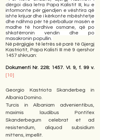
dërgoi disa letra Papa Kalistit III, ku e 
informonte për gjendjen e vështira që 
ishte krijuar dhe i kërkonte mbështetje 
dhe ndihma për të përballuar masën e 
madhe të hordhive osmane, që po 
shkatërronin vendin dhe po 
masakronin popullin. 
Në përgjigjie të letrës së parë të Gjergj 
Kastriotit, Papa Kalisti III më 9 qershor 
1457 shkruan: 
Dokumenti Nr. 228; 1457. VI. 9, f. 99 v. 
[10]
Georgio Kastriota Skanderbeg in 
Albania Domino. 
Turcis in Albaniam advenientibus, 
maximis laudibus Pontifex 
Skanderbegum celebrat et ad 
resistendum, aliquod subsidium 
mittens, impellit. 