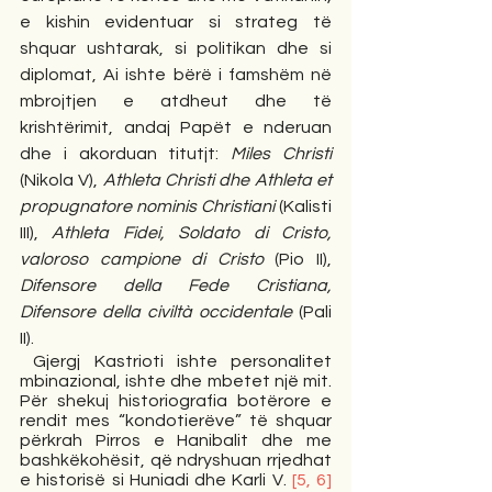
e kishin evidentuar si strateg të 
shquar ushtarak, si politikan dhe si 
diplomat, Ai ishte bërë i famshëm në 
mbrojtjen e atdheut dhe të 
krishtërimit, andaj Papët e nderuan 
dhe i akorduan titutjt: 
Miles Christi
(Nikola V), 
Athleta Christi dhe Athleta et 
propugnatore nominis Christiani
 (Kalisti 
III), 
Athleta Fidei, Soldato di Cristo, 
valoroso campione di Cristo
 (Pio II), 
Difensore della Fede Cristiana, 
Difensore della civiltà occidentale
 (Pali 
II). 
 Gjergj Kastrioti ishte personalitet 
mbinazional, ishte dhe mbetet një mit. 
Për shekuj historiografia botërore e 
rendit mes “kondotierëve” të shquar 
përkrah Pirros e Hanibalit dhe me 
bashkëkohësit, që ndryshuan rrjedhat 
e historisë si Huniadi dhe Karli V. 
[5, 6]