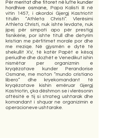
Për meritat dhe fitoret në lufte kunder 
hordhive osmane, 
Papa Kalisti III në 
vitin 1457, i akordoi Gjergj Kastriotit 
titullin “Athleta Christi”. Vlerësimi 
Athleta Christi, nuk ishte levdate, nuk 
jipej për simpati apo për prestigj 
fisnikërie, por ishte titull dhe detyrim 
kristian me përfitimet morale por dhe 
me rreziqe. Në gjysmën e dytë të 
shekullit XV, të katër Papët e kësaj 
periudhe dhe dozhët e Venedikut ishin 
nismëtar per organizmin e 
kryqëzatave kunder Perandorise 
Osmane, me moton “mundo cristiano 
libero” dhe kryekomandant të 
kryqëzatave kishin emëruar Gjergj 
Kastriotin, çka dëshmon se i vlerësonin 
aftësitë e tij si strateg ushtarak dhe 
komandant i shquar ne organizimin e 
operacioneve ushtarake. 