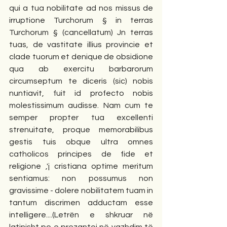
qui a tua nobilitate ad nos missus de 
irruptione Turchorum § in terras 
Turchorum § (cancellatum) Jn terras 
tuas, de vastitate illius provincie et 
clade tuorum et denique de obsidione 
qua ab exercitu barbarorum 
circumseptum te diceris (sic) nobis 
nuntiavit, fuit id profecto nobis 
molestissimum audisse. Nam cum te 
semper propter tua excellenti 
strenuitate, proque memorabilibus 
gestis tuis obque ultra omnes 
catholicos principes de fide et 
religione ,'j cristiana optime meritum 
sentiamus: non possumus non 
gravissime - dolere nobilitatem tuam in 
tantum discrimen adductam esse 
intelligere....(Letrën e shkruar në 