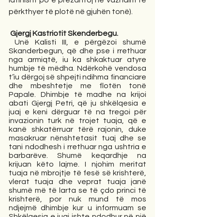
latinisht po e prezantoj në vazhdim të 
përkthyer të plotë në gjuhën tonë).
 Gjergj Kastriotit Skenderbegu.
 Unë Kalisti III, e përgëzoi shumë 
Skanderbegun, që dhe pse i rrethuar 
nga armiqtë, iu ka shkaktuar atyre 
humbje të mëdha. Ndërkohë vendosa 
t’iu dërgoj së shpejti ndihma financiare 
dhe mbeshtetje me flotën tonë 
Papale. Dhimbje të madhe na krijoi 
abati Gjergj Petri, që ju shkëlqesia e 
juaj e keni dërguar të na tregoi për 
invazionin turk në trojet tuaja, që e 
kanë shkatërruar tërë rajonin, duke 
masakruar nënshtetasit tuaj dhe se 
tani ndodhesh i rrethuar nga ushtria e 
barbarëve. Shumë keqardhje na 
krijuan këto lajme. I njohim meritat 
tuaja në mbrojtje të fesë së krishterë, 
vlerat tuaja dhe veprat tuaja janë 
shumë më të larta se të çdo princi të 
krishterë, por nuk mund të mos 
ndjejmë dhimbje kur u informuam se 
Shkëlqesia e juaj ishte ndodhur në një 