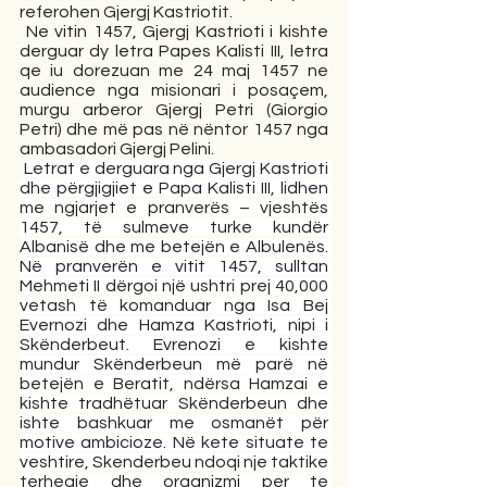
referohen Gjergj Kastriotit.  
 Ne vitin 1457, Gjergj Kastrioti i kishte 
derguar dy letra Papes Kalisti III, letra 
qe iu dorezuan me 24 maj 1457 ne 
audience nga misionari i posaçem, 
murgu arberor Gjergj Petri (Giorgio 
Petri) dhe më pas në nëntor 1457 nga 
ambasadori Gjergj Pelini. 
Letrat e derguara nga Gjergj Kastrioti 
dhe përgjigjiet e Papa Kalisti III, lidhen 
me ngjarjet e pranverës – vjeshtës 
1457, të sulmeve turke kundër 
Albanisë dhe me betejën e Albulenës. 
Në pranverën e vitit 1457, sulltan 
Mehmeti II dërgoi një ushtri prej 40,000 
vetash të komanduar nga Isa Bej 
Evernozi dhe Hamza Kastrioti, nipi i 
Skënderbeut. Evrenozi e kishte 
mundur Skënderbeun më parë në 
betejën e Beratit, ndërsa Hamzai e 
kishte tradhëtuar Skënderbeun dhe 
ishte bashkuar me osmanët për 
motive ambicioze. Në kete situate te 
veshtire, Skenderbeu ndoqi nje taktike 
terheqie dhe organizmi per te 