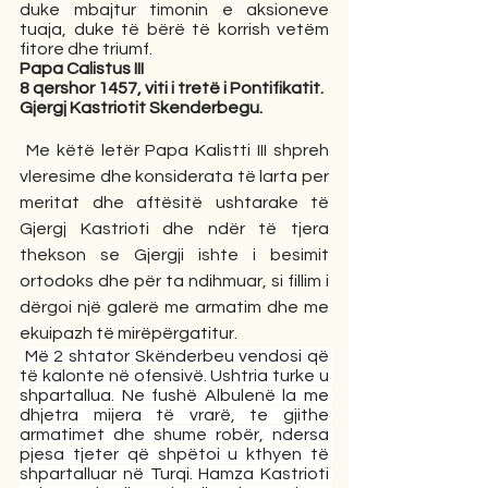
duke mbajtur timonin e aksioneve 
tuaja, duke të bërë të korrish vetëm 
fitore dhe triumf.  
Papa Calistus III  
8 qershor 1457, viti i tretë i Pontifikatit.
Gjergj Kastriotit Skenderbegu.
 Me këtë letër Papa Kalistti III shpreh 
vleresime dhe konsiderata të larta per 
meritat dhe aftësitë ushtarake të 
Gjergj Kastrioti dhe ndër të tjera 
thekson se Gjergji ishte i besimit 
ortodoks dhe për ta ndihmuar, si fillim i 
dërgoi një galerë me armatim dhe me 
ekuipazh të mirëpërgatitur. 
Më 2 shtator Skënderbeu vendosi që 
të kalonte në ofensivë. Ushtria turke u 
shpartallua. Ne fushë Albulenë la me 
dhjetra mijera të vrarë, te gjithe 
armatimet dhe shume robër, ndersa 
pjesa tjeter që shpëtoi u kthyen të 
shpartalluar në Turqi. Hamza Kastrioti 