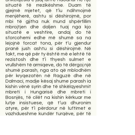
situatë të rrezikëshme. Duam të 
gjejmë mjetet, që t’iu ndihmojmë 
menjëherë, ashtu si dëshirojmë, por 
mbi të gjitha nuk mund shpërfillim 
mbrojtjen dhe daljen tuaj nga kjo 
situatë e veshtire, andaj do të 
sforcohemi edhe më shumë sa na 
lejojnë forcat tona, për t’u gjendur 
pranë jush ashtu si dëshirojmë. Në 
fakt, me që për ty është më e lehtë të 
rezistosh dhe t’i thyesh sulmet e 
vrullshëm të armiqeve, do të dërgoj një 
shumë parash, nga ato që mblodhëm 
për kryqezatën në Raguzë dhe në 
Dalmaci, madje kësaj shume parash ia 
kishin vënë syrin dhe të shkëlqyeshmit 
mbreti i Hungarisë dhe mbreti i 
Bosnjës, të cilët na kishin kërkuar me 
lutje insistuese, që t’ua dhuronim 
atyre, për t’i përdorur në luftimet e 
vazhdueshme kundër turqëve, për të 
mbrojtur fenë katolike, që t’i zbapsin 
turqit nga trojet e tyre, që te mos i 
pushtojnë tokat e të krishterëve. 