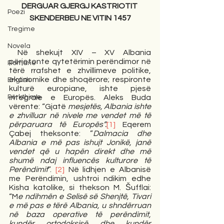
DERGUAR GJERGJ KASTRIOTIT 
Poezi
SKENDERBEU NE VITIN 1457
Tregime
Novela
 Në shekujt XIV – XV Albania 
përjetonte qytetërimin perëndimor në 
Romane
tërë rrafshet e zhvillimeve politike, 
ekonomike dhe shoqërore; respironte 
English
kulturë europiane, ishte pjesë 
integrale e Europës. Aleks Buda 
Përkthime
vërente: “Gjatë 
mesjetës, Albania ishte 
e zhvilluar në nivele me vendet më të 
përparuara të Europës”.
[1]
 Eqerem 
Çabej theksonte: ”
Dalmacia dhe 
Albania e më pas ishujt Jonikë, janë 
vendet që u hapën direkt dhe më 
shumë ndaj influencës kulturore të 
Perëndimit
”. 
[2]
 Në lidhjen e Albanisë 
me Perëndimin, ushtroi ndikim edhe 
Kisha katolike, si thekson M. Šufflai: 
“M
e ndihmën e Selisë së Shenjtë, Tivari 
e më pas e tërë Albania, u shndërruan 
në baza operative të perëndimit, 
kundër ortodoksisë dhe kundër 