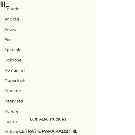
III...
Editorial
Analiza
Arkiva
Ese
Speciale
Opinione
Komunitet
Reportazh
Studime
Intervista
Kulturë
 Lutfi ALIA, studiues 
Lajme
LETRAT E PAPA KALISTI III,
Antologji