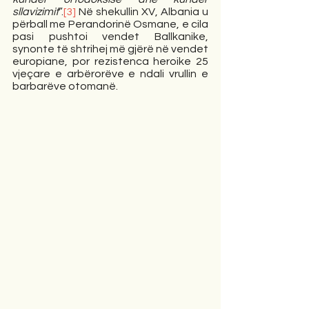
sllavizimit
”.
[3]
 Në shekullin XV, Albania u 
përball me Perandorinë Osmane, e cila 
pasi pushtoi vendet Ballkanike, 
synonte të shtrihej më gjërë në vendet 
europiane, por rezistenca heroike 25 
vjeçare e arbërorëve e ndali vrullin e 
barbarëve otomanë. 