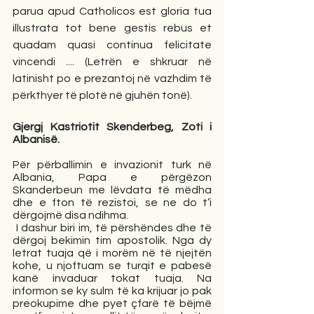
parua apud Catholicos est gloria tua 
illustrata tot bene gestis rebus et 
quadam quasi continua felicitate 
vincendi .... (Letrën e shkruar në 
latinisht po e prezantoj në vazhdim të 
përkthyer të plotë në gjuhën tonë).
Gjergj Kastriotit Skenderbeg, Zoti i 
Albanisë.
Për përballimin e invazionit turk në 
Albania, Papa e përgëzon 
Skanderbeun me lëvdata të mëdha 
dhe e fton të rezistoi, se ne do t’i 
dërgojmë disa ndihma. 
 I dashur biri im, të përshëndes dhe të 
dërgoj bekimin tim apostolik. Nga dy 
letrat tuaja që i morëm në të njejtën 
kohe, u njoftuam se turqit e pabesë 
kanë invaduar tokat tuaja. Na 
informon se ky sulm të ka krijuar jo pak 
preokupime dhe pyet çfarë të bëjmë 