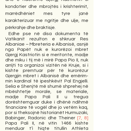
kondotier dhe mbrojtës i krishterimit, 
marrëdhëniet mes tyre janë 
karakterizuar me ngritje dhe ulje, me 
përkrahje dhe braktisje. 
 Edhe pse në disa dokumenta të 
Vatikanit rezulton e shkruar Res 
Albaniae – Mbreteria e Albanisë, asnjë 
nga Papët nuk e kurorëzoi mbret 
Gjergj Kastriotin si e meritonte, madje 
dhe miku i tij më i mirë Papa Pio II, nuk 
arrijti ta organizoi vizitën në Kruje, si i 
kishte premtuar për të kurorëzur 
Gjergjin mbret i Albanisë dhe emërim-
min kardinal të ipeshkëvit Pal Engjelli. 
Selia e Shenjtë më shumë shprehej në 
mbështetje morale, se materiale, 
madje Papa Pali II u tregua 
dorështernguar duke i dhënë ndihmë 
financiare të vogël dhe jo vetëm kaq, 
por si theksojnë historianët Hurmuzaki, 
Babinger, Radonic dhe Theiner 
[7, 8]
Papa Pali II, në vitin 1466 kishte 
menduar t’i hiqte titullin Athleta 