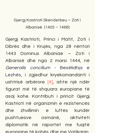
Gjergj Kastrioti Skenderbeu – Zoti i 
Albanisë. (1405 – 1468)
Gjergj Kastrioti, Princi i Matit, Zoti i 
Dibrës dhe i Krujës, nga 28 nëntori 
1443 Dominus Albaniae – Zoti i 
Albanisë dhe nga 2 marsi 1444, në 
Generalis concilium
 - Besëlidhja e 
Lezhës,
 i zgjedhur kryekomandanti i 
ushtrisë arbërore 
[4]
, ishte një ndër 
figurat më të shquara europiane të 
asaj kohe. Kontributi i princit Gjergj 
Kastrioti në organizmin e rezistencës 
dhe zhvillimin e luftës kundër 
pushtuesve osmanë, aktiviteti 
diplomatik në raportet me fuqitë 
europiane të kohës dhe me Vatikanin, 