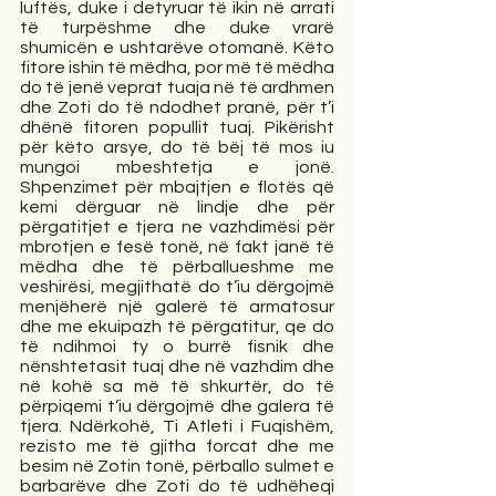
luftës, duke i detyruar të ikin në arrati 
të turpëshme dhe duke vrarë 
shumicën e ushtarëve otomanë. Këto 
fitore ishin të mëdha, por më të mëdha 
do të jenë veprat tuaja në të ardhmen 
dhe Zoti do të ndodhet pranë, për t’i 
dhënë fitoren popullit tuaj. Pikërisht 
për këto arsye, do të bëj të mos iu 
mungoi mbeshtetja e jonë. 
Shpenzimet për mbajtjen e flotës që 
kemi dërguar në lindje dhe për 
përgatitjet e tjera ne vazhdimësi për 
mbrotjen e fesë tonë, në fakt janë të 
mëdha dhe të përballueshme me 
veshirësi, megjithatë do t’iu dërgojmë 
menjëherë një galerë të armatosur 
dhe me ekuipazh të përgatitur, qe do 
të ndihmoi ty o burrë fisnik dhe 
nënshtetasit tuaj dhe në vazhdim dhe 
në kohë sa më të shkurtër, do të 
përpiqemi t’iu dërgojmë dhe galera të 
tjera. Ndërkohë, Ti Atleti i Fuqishëm, 
rezisto me të gjitha forcat dhe me 
besim në Zotin tonë, përballo sulmet e 
barbarëve dhe Zoti do të udhëheqi 