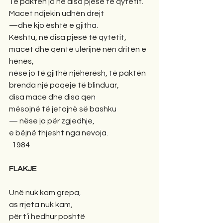
Të paktën jo në disa pjesë të qytetit.
Macet ndjekin udhën drejt
—dhe kjo është e gjitha.
Kështu, në disa pjesë të qytetit,
macet dhe qentë ulërijnë nën dritën e 
hënës,
nëse jo të gjithë njëherësh, të paktën
brenda një paqeje të blinduar,
disa mace dhe disa qen
mësojnë të jetojnë së bashku
— nëse jo për zgjedhje,
e bëjnë thjesht nga nevoja.
  1984
FLAKJE
Unë nuk kam grepa,
as rrjeta nuk kam,
për t’i hedhur poshtë