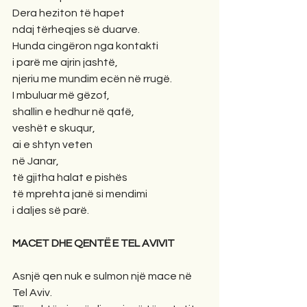
Dera heziton të hapet
ndaj tërheqjes së duarve.
Hunda cingëron nga kontakti
i parë me ajrin jashtë,
njeriu me mundim ecën në rrugë.
I mbuluar më gëzof,
shallin e hedhur në qafë,
veshët e skuqur,
ai e shtyn veten
në Janar,
të gjitha halat e pishës
të mprehta janë si mendimi
i daljes së parë.
MACET DHE QENTË E TEL AVIVIT
Asnjë qen nuk e sulmon një mace në 
Tel Aviv.