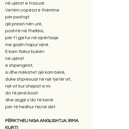
në ujërat e trazuar.
Vetëm copëza e thërrime
për peshqit
që presin nën urë,
poshtë në thellësi,
për t’i gjetur në sipërfaqe
me gojën hapur vijnë.
E kam flakur bukën
në ujërat
e shpengimit,
si dhe mëkatet që kam bërë,
duke shpresuar në një tjetër vit,
një vit kur xhepat e mi
do të jenë bosh
dhe asgjë s’do të kenë
për të hedhur tej në det.
PËRKTHEU NGA ANGLISHTJA: IRMA 
KURTI