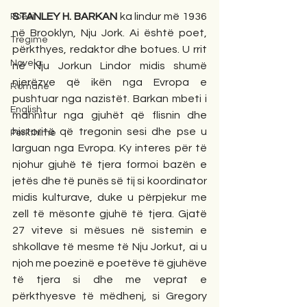
STANLEY H. BARKAN
 ka lindur më 1936 
Poezi
në Brooklyn, Nju Jork. Ai është poet, 
Tregime
përkthyes, redaktor dhe botues. U rrit 
Novela
në Nju Jorkun Lindor midis shumë 
njerëzve që ikën nga Evropa e 
Romane
pushtuar nga nazistët. Barkan mbeti i 
English
mahnitur nga gjuhët që flisnin dhe 
historitë që tregonin sesi dhe pse u 
Përkthime
larguan nga Evropa. Ky interes për të 
njohur gjuhë të tjera formoi bazën e 
jetës dhe të punës së tij si koordinator 
midis kulturave, duke u përpjekur me 
zell të mësonte gjuhë të tjera. Gjatë 
27 viteve si mësues në sistemin e 
shkollave të mesme të Nju Jorkut, ai u 
njoh me poezinë e poetëve të gjuhëve 
të tjera si dhe me veprat e 
përkthyesve të mëdhenj, si Gregory 