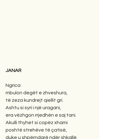
JANAR
Ngrica
mbulon degët e zhveshura,
të zeza kundrejt qiellit gri.
Ashtu si syri i një uragani,
era vëzhgon rrjedhën e saj tani.
Akulli thyhet si copëz xhami
poshtë strehëve të çatisë,
duke u shpërndarë ndër shkallë.