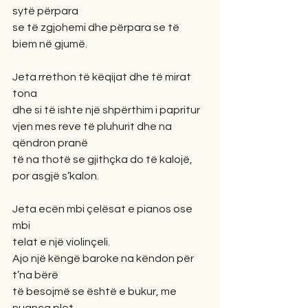
sytë përpara
se të zgjohemi dhe përpara se të 
biem në gjumë.
Jeta rrethon të këqijat dhe të mirat 
tona
dhe si të ishte një shpërthim i papritur
vjen mes reve të pluhurit dhe na 
qëndron pranë
të na thotë se gjithçka do të kalojë, 
por asgjë s’kalon.
Jeta ecën mbi çelësat e pianos ose 
mbi
telat e një violinçeli.
Ajo një këngë baroke na këndon për 
t’na bërë
të besojmë se është e bukur, me 