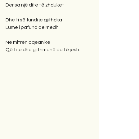
Derisa një ditë të zhduket
Dhe ti së fundi je gjithçka
Lumë i pafund që rrjedh
Në mitrën oqeanike
Që ti je dhe gjithmonë do të jesh.