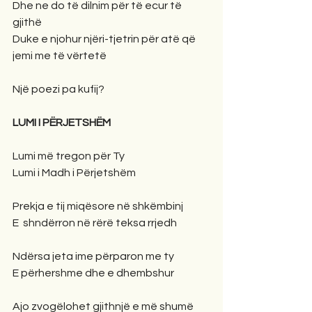
Dhe ne do të dilnim për të ecur të 
gjithë
Duke e njohur njëri-tjetrin për atë që 
jemi me të vërtetë
Një poezi pa kufij?
LUMI I PËRJETSHËM
Lumi më tregon për Ty
Lumi i Madh i Përjetshëm
Prekja e tij miqësore në shkëmbinj
E  shndërron në rërë teksa rrjedh
Ndërsa jeta ime përparon me ty
E përhershme dhe e dhembshur
Ajo zvogëlohet gjithnjë e më shumë