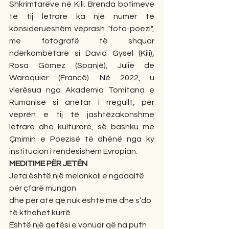
Shkrimtarëve në Kili. Brenda botimeve 
të tij letrare ka një numër të 
konsiderueshëm veprash "foto-poezi", 
me fotografë të shquar 
ndërkombëtarë si David Gysel (Kili), 
Rosa Gómez (Spanjë), Julie de 
Waroquier (Francë). Në 2022, u 
vlerësua nga Akademia Tomitana e 
Rumanisë si anëtar i rregullt, për 
veprën e tij të jashtëzakonshme 
letrare dhe kulturore, së bashku me 
Çmimin e Poezisë të dhënë nga ky 
institucion i rëndësishëm Evropian.
MEDITIME PËR JETËN
Jeta është një melankoli e ngadaltë 
për çfarë mungon
dhe për atë që nuk është më dhe s’do 
të kthehet kurrë.
Është një qetësi e vonuar që na puth 