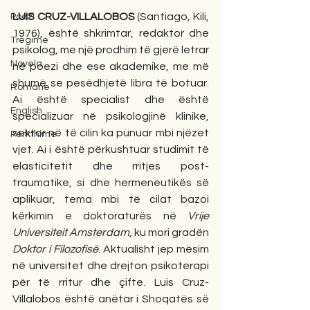
LUIS CRUZ-VILLALOBOS
 (Santiago, Kili, 
Poezi
1976), është shkrimtar, redaktor dhe 
Tregime
psikolog, me një prodhim të gjerë letrar 
Novela
në poezi dhe ese akademike, me më 
shumë se pesëdhjetë libra të botuar. 
Romane
Ai është specialist dhe është 
English
specializuar në psikologjinë klinike, 
sektor në të cilin ka punuar mbi njëzet 
Përkthime
vjet. Ai i është përkushtuar studimit të 
elasticitetit dhe rritjes post-
traumatike, si dhe hermeneutikës së 
aplikuar, tema mbi të cilat bazoi 
kërkimin e doktoraturës në 
Vrije 
Universiteit Amsterdam
, ku mori gradën 
Doktor i Filozofisë
. Aktualisht jep mësim 
në universitet dhe drejton psikoterapi 
për të rritur dhe çifte. Luis Cruz-
Villalobos është anëtar i Shoqatës së 