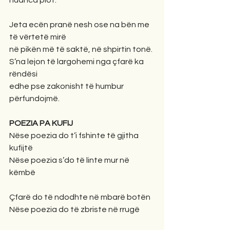
nuanca plot.
Jeta ecën pranë nesh ose na bën me 
të vërtetë mirë
në pikën më të saktë, në shpirtin tonë.
S’na lejon të largohemi nga çfarë ka 
rëndësi
edhe pse zakonisht të humbur 
përfundojmë.
POEZIA PA KUFIJ
Nëse poezia do t’i fshinte të gjitha 
kufijtë
Nëse poezia s’do të linte mur në 
këmbë
Çfarë do të ndodhte në mbarë botën
Nëse poezia do të zbriste në rrugë