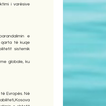
imi i varësive 
parandalimin e 
 qarta të kuqe 
itetit sistemik 
me globale, ku 
të Evropës. Në 
iliteti,Kosova 