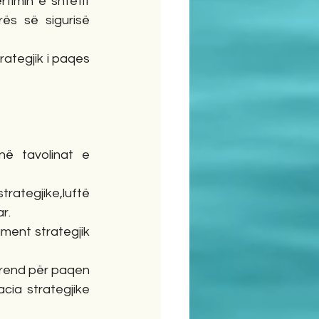
imin e shtetit 
ës së sigurisë 
ategjik i paqes 
ë tavolinat e 
ategjike,luftë 
r.
ment strategjik 
 rend për paqen 
ia strategjike 