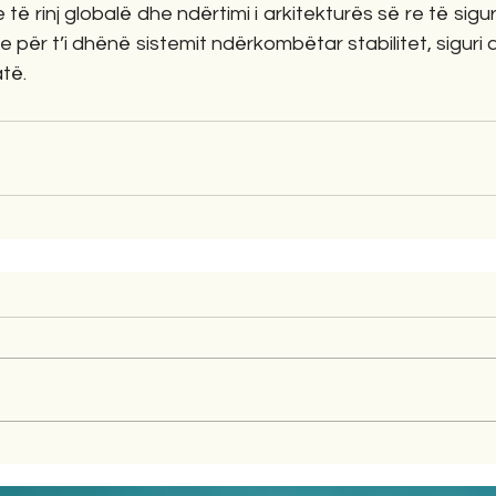
 të rinj globalë dhe ndërtimi i arkitekturës së re të sig
ke për t’i dhënë sistemit ndërkombëtar stabilitet, siguri
të.