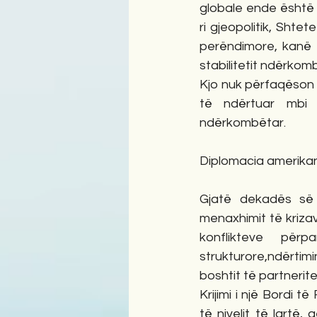
globale ende është n
ri gjeopolitik, Sht
perëndimore, kanë m
stabilitetit ndërkom
Kjo nuk përfaqëson th
të ndërtuar mbi pa
ndërkombëtar.
Diplomacia amerikane
Gjatë dekadës së 
menaxhimit të krizav
konflikteve përpa
strukturore,ndërtim
boshtit të partneri
Krijimi i një Bordi 
të nivelit të lartë, 