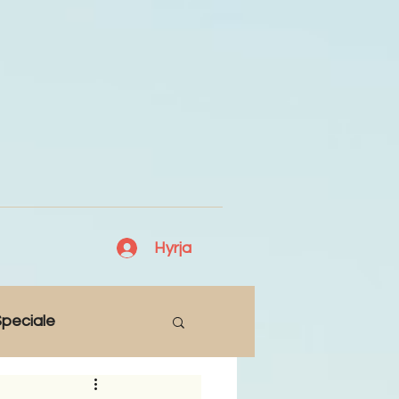
Hyrja
peciale
Lajme