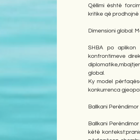
Qëllimi është forci
kritike që prodhojnë
Dimensioni global: M
SHBA po aplikon nj
konfrontimeve dire
diplomatike,mbajtje
global.
Ky model përfaqëso
konkurrenca gjeopolit
Ballkani Perëndimor 
Ballkani Perëndimor
këtë kontekst:prani