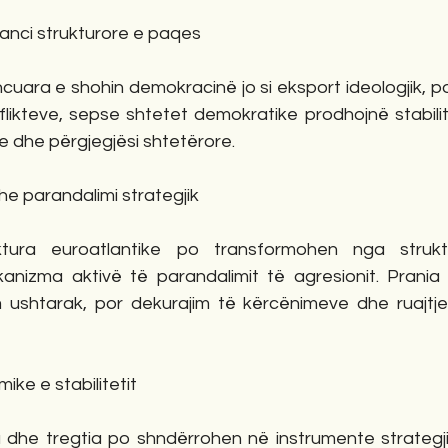
ranci strukturore e paqes
uara e shohin demokracinë jo si eksport ideologjik, po
ikteve, sepse shtetet demokratike prodhojnë stabilitet
e dhe përgjegjësi shtetërore.
dhe parandalimi strategjik
ura euroatlantike po transformohen nga struktu
anizma aktivë të parandalimit të agresionit. Prania s
 ushtarak, por dekurajim të kërcënimeve dhe ruajtje të
ike e stabilitetit
ia dhe tregtia po shndërrohen në instrumente strategji