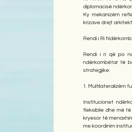
diplomacisë ndërkomb
Ky mekanizëm refle
krizave drejt arkit
Rendi i Ri Ndërkombë
Rendi i ri që po nd
ndërkombëtar të ba
strategjike:
1. Multilateralizëm f
Institucionet ndër
fleksibile dhe më t
kryesor të menaxhim
me koordinim instit