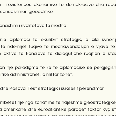
mi i rezistencës ekonomike të demokracive dhe redukt
 cenueshmëri gjeopolitike.
enaxhimi i rivaliteteve të mëdha
ë diplomaci të ekuilibrit strategjik, e cila synon:
kte ndërmjet fuqive të mëdha,vendosjen e vijave të
n aktive të kanaleve të dialogut,dhe ruajtjen e stabil
n një paradigmë të re të diplomacisë së përgjegjsh
ike administrohet, jo militarizohet.
dhe Kosova: Test strategjik i suksesit perëndimor
 mbetet një nga zonat më të ndjeshme gjeostrategjike 
a amerikane dhe euroatlantike paraqet faktor kyç stab