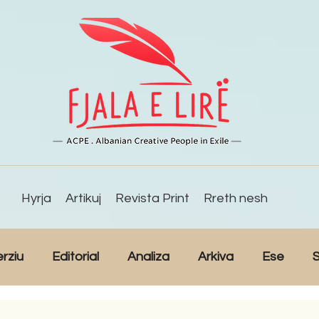
Hyrja
Artikuj
Revista Print
Rreth nesh
erziu
Editorial
Analiza
Arkiva
Ese
S
Reportazh
Studime
Intervista
Kulturë