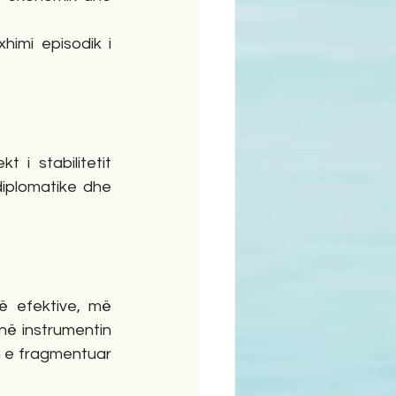
mi episodik i 
i stabilitetit 
iplomatike dhe 
 efektive, më 
ë instrumentin 
n e fragmentuar 