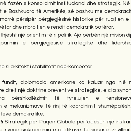
ë fazën e konsolidimit institucional dhe strategjik. Në k
etet e Bashkuara të Amerikës, së bashku me demokraci
arrë përsipër përgjegjësinë historike për ruajtjen e 
bëtar dhe mbrojtjen e rendit demokratik botëror.
jesht një orientim të ri politik. Ajo përbën një mision di
rimin e përgjegjësisë strategjike dhe lidershipit 
 si arkitekt i stabilitetit ndërkombëtar
fundit, diplomacia amerikane ka kaluar nga një mo
e drejt një doktrine preventive strategjike, e cila synon
ra përshkallëzimit të tyre,uljen e tensioneve 
in e mekanizmave të rinj të koordinimit shumëpalësh,
teteve demokratike.
të Ri Strategjik për Paqen Globale përfaqëson një instru
që synon sinkronizimin e politikave të sigurisë, zhvilli