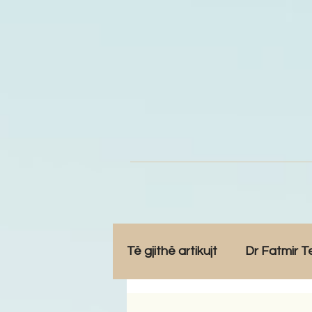
Të gjithë artikujt
Dr Fatmir T
Opinione
Komunitet