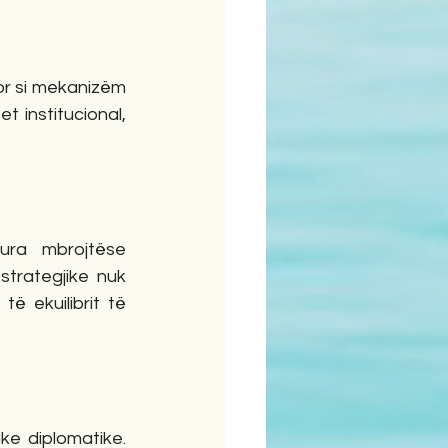
r si mekanizëm 
 institucional, 
ra mbrojtëse 
trategjike nuk 
 ekuilibrit të 
ke diplomatike. 