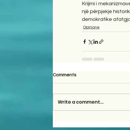
Krijimi i mekanizmave
një përpjekje histori
demokratike afatgja
Opinione
Comments
Write a comment...