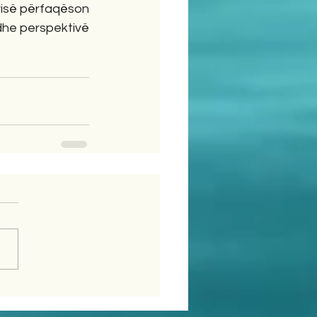
urisë përfaqëson 
 dhe perspektivë 