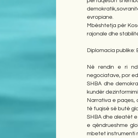
përfaqëson shembull
demokratik,sovranit
evropiane.
Mbështetja për Kosov
rajonale dhe stabilit
Diplomacia publike: 
Në rendin e ri nd
negociatave, por edh
SHBA dhe demokracit
kundër dezinformimi
Narrativa e paqes, d
të fuqisë së butë gl
SHBA dhe aleatët e s
e qëndrueshme globa
mbetet instrumenti 