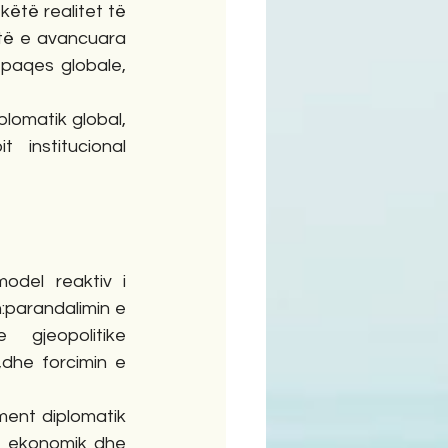
ëtë realitet të 
të e avancuara 
paqes globale, 
plomatik global, 
institucional 
del reaktiv i 
:parandalimin e 
gjeopolitike 
dhe forcimin e 
ment diplomatik 
mit ekonomik dhe 