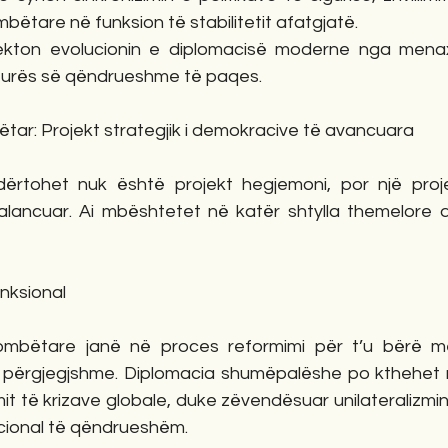
ëtare në funksion të stabilitetit afatgjatë.
kton evolucionin e diplomacisë moderne nga menaxhi
ekturës së qëndrueshme të paqes.
tar: Projekt strategjik i demokracive të avancuara
ërtohet nuk është projekt hegjemoni, por një projekt 
lancuar. Ai mbështetet në katër shtylla themelore d
unksional
kombëtare janë në proces reformimi për t’u bërë më
ë përgjegjshme. Diplomacia shumëpalëshe po kthehet n
it të krizave globale, duke zëvendësuar unilateralizmi
ucional të qëndrueshëm.