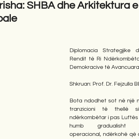
erisha: SHBA dhe Arkitektura e
bale
gime
Novela
Romane
English
Përkth
Diplomacia Strategjike d
Rendit të Ri Ndërkombëta
Demokracive të Avancuar
Shkruan: Prof. Dr. Fejzulla
Bota ndodhet sot në një m
tranzicioni të thellë si
ndërkombëtar i pas Luftës 
humb gradualisht funk
operacional, ndërkohë që a