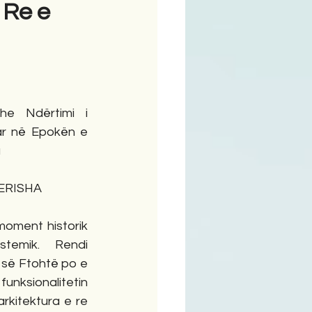
 Re e
ime
he Ndërtimi i 
r në Epokën e 
a
 BERISHA
oment historik 
stemik. Rendi 
së Ftohtë po e 
sionalitetin 
rkitektura e re 