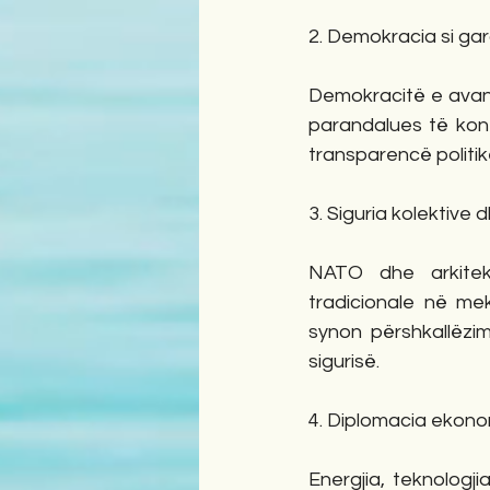
2. Demokracia si ga
Demokracitë e avanc
parandalues të konfl
transparencë politik
3. Siguria kolektive 
NATO dhe arkitekt
tradicionale në mek
synon përshkallëzim
sigurisë.
4. Diplomacia ekonom
Energjia, teknologj