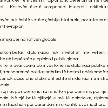
 konkret të investimit diplomatik perëndimor në ndërt
eti i Kosovës është komponent integral i arkitektur
ën nuk është vetëm çështje bilaterale, por interes str
etit evropian.
Beteja për narrativën globale
ërkombëtar, diplomacia nuk zhvillohet më vetëm n
e në hapësirën e opinionit publik global.
ë e avancuara po investojnë në:diplomaci publike str
t,transparencë politike,ndërtim të besimit ndërkombëta
emokracisë dhe stabilitetit është shndërruar në instru
obale.
aj nuk po ndërtojnë një rend të ri për dominim, por një
le. Në një botë gjithnjë e më të polarizuar, diplomac
më i fuqishëm për parandalimin e konflikteve madhore.