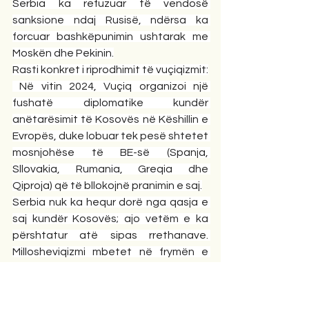
Serbia ka refuzuar të vendosë 
sanksione ndaj Rusisë, ndërsa ka 
forcuar bashkëpunimin ushtarak me 
Moskën dhe Pekinin.
Rasti konkret i riprodhimit të vuçiqizmit:
 Në vitin 2024, Vuçiq organizoi një 
fushatë diplomatike kundër 
anëtarësimit të Kosovës në Këshillin e 
Evropës, duke lobuar tek pesë shtetet 
mosnjohëse të BE-së (Spanja, 
Sllovakia, Rumania, Greqia dhe 
Qiproja) që të bllokojnë pranimin e saj.
Serbia nuk ka hequr dorë nga qasja e 
saj kundër Kosovës; ajo vetëm e ka 
përshtatur atë sipas rrethanave. 
Millosheviqizmi mbetet në frymën e 
mohimit të realitetit të Kosovës dhe 
refuzimit të shtetësisë së saj. 
Sheshelizmi vazhdon të ushqejë 