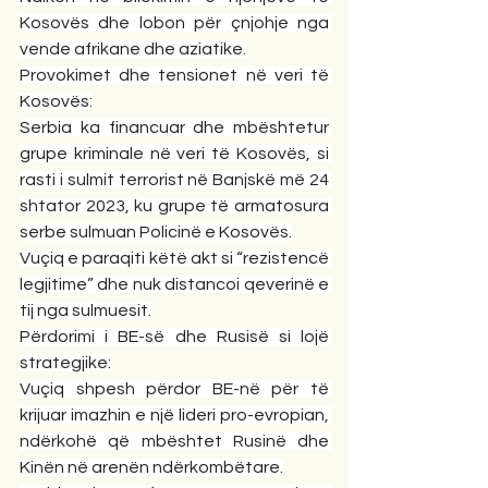
Kosovës dhe lobon për çnjohje nga 
vende afrikane dhe aziatike.
Provokimet dhe tensionet në veri të 
Kosovës:
Serbia ka financuar dhe mbështetur 
grupe kriminale në veri të Kosovës, si 
rasti i sulmit terrorist në Banjskë më 24 
shtator 2023, ku grupe të armatosura 
serbe sulmuan Policinë e Kosovës.
Vuçiq e paraqiti këtë akt si “rezistencë 
legjitime” dhe nuk distancoi qeverinë e 
tij nga sulmuesit.
Përdorimi i BE-së dhe Rusisë si lojë 
strategjike:
Vuçiq shpesh përdor BE-në për të 
krijuar imazhin e një lideri pro-evropian, 
ndërkohë që mbështet Rusinë dhe 
Kinën në arenën ndërkombëtare.