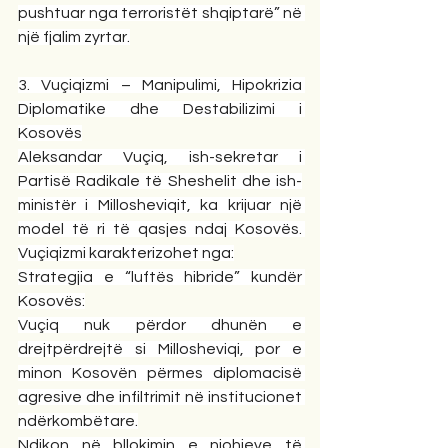
pushtuar nga terroristët shqiptarë” në 
një fjalim zyrtar.
3. Vuçiqizmi – Manipulimi, Hipokrizia 
Diplomatike dhe Destabilizimi i 
Kosovës
Aleksandar Vuçiq, ish-sekretar i 
Partisë Radikale të Sheshelit dhe ish-
ministër i Millosheviqit, ka krijuar një 
model të ri të qasjes ndaj Kosovës. 
Vuçiqizmi karakterizohet nga:
Strategjia e “luftës hibride” kundër 
Kosovës:
Vuçiq nuk përdor dhunën e 
drejtpërdrejtë si Millosheviqi, por e 
minon Kosovën përmes diplomacisë 
agresive dhe infiltrimit në institucionet 
ndërkombëtare.
Ndikon në bllokimin e njohjeve të 