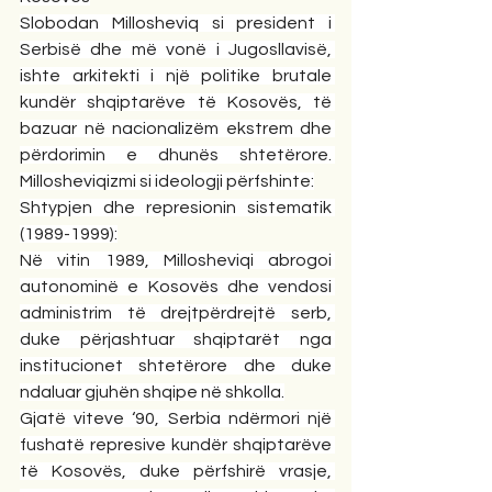
Slobodan Millosheviq si president i 
Serbisë dhe më vonë i Jugosllavisë, 
ishte arkitekti i një politike brutale 
kundër shqiptarëve të Kosovës, të 
bazuar në nacionalizëm ekstrem dhe 
përdorimin e dhunës shtetërore. 
Millosheviqizmi si ideologji përfshinte:
Shtypjen dhe represionin sistematik 
(1989-1999):
Në vitin 1989, Millosheviqi abrogoi 
autonominë e Kosovës dhe vendosi 
administrim të drejtpërdrejtë serb, 
duke përjashtuar shqiptarët nga 
institucionet shtetërore dhe duke 
ndaluar gjuhën shqipe në shkolla.
Gjatë viteve ‘90, Serbia ndërmori një 
fushatë represive kundër shqiptarëve 
të Kosovës, duke përfshirë vrasje, 