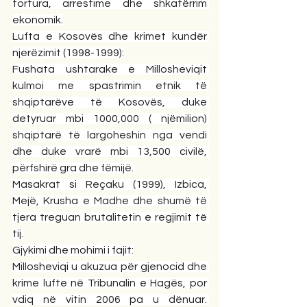
tortura, arrestime dhe shkatërrim 
ekonomik.
Lufta e Kosovës dhe krimet kundër 
njerëzimit (1998-1999):
Fushata ushtarake e Millosheviqit 
kulmoi me spastrimin etnik të 
shqiptarëve të Kosovës, duke 
detyruar mbi 1000,000 ( njëmilion) 
shqiptarë të largoheshin nga vendi 
dhe duke vrarë mbi 13,500 civilë, 
përfshirë gra dhe fëmijë.
Masakrat si Reçaku (1999), Izbica, 
Mejë, Krusha e Madhe dhe shumë të 
tjera treguan brutalitetin e regjimit të 
tij.
Gjykimi dhe mohimi i fajit:
Millosheviqi u akuzua për gjenocid dhe 
krime lufte në Tribunalin e Hagës, por 
vdiq në vitin 2006 pa u dënuar. 