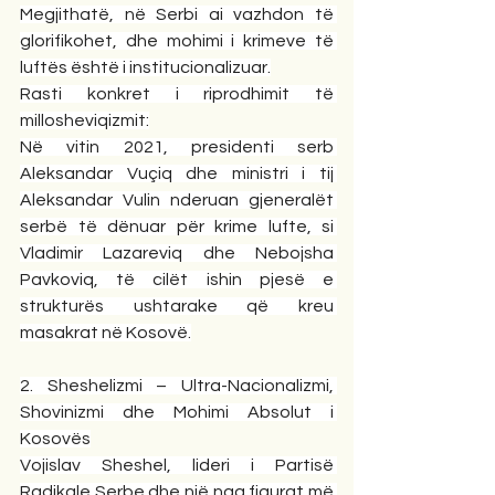
Megjithatë, në Serbi ai vazhdon të 
glorifikohet, dhe mohimi i krimeve të 
luftës është i institucionalizuar.
Rasti konkret i riprodhimit të 
millosheviqizmit:
Në vitin 2021, presidenti serb 
Aleksandar Vuçiq dhe ministri i tij 
Aleksandar Vulin nderuan gjeneralët 
serbë të dënuar për krime lufte, si 
Vladimir Lazareviq dhe Nebojsha 
Pavkoviq, të cilët ishin pjesë e 
strukturës ushtarake që kreu 
masakrat në Kosovë.
2. Sheshelizmi – Ultra-Nacionalizmi, 
Shovinizmi dhe Mohimi Absolut i 
Kosovës
Vojislav Sheshel, lideri i Partisë 
Radikale Serbe dhe një nga figurat më 