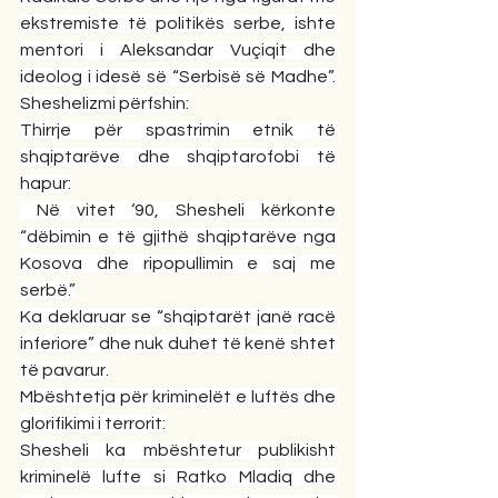
ekstremiste të politikës serbe, ishte 
mentori i Aleksandar Vuçiqit dhe 
ideolog i idesë së “Serbisë së Madhe”. 
Sheshelizmi përfshin:
Thirrje për spastrimin etnik të 
shqiptarëve dhe shqiptarofobi të 
hapur:
 Në vitet ‘90, Shesheli kërkonte 
“dëbimin e të gjithë shqiptarëve nga 
Kosova dhe ripopullimin e saj me 
serbë.”
Ka deklaruar se “shqiptarët janë racë 
inferiore” dhe nuk duhet të kenë shtet 
të pavarur.
Mbështetja për kriminelët e luftës dhe 
glorifikimi i terrorit:
Shesheli ka mbështetur publikisht 
kriminelë lufte si Ratko Mladiq dhe 