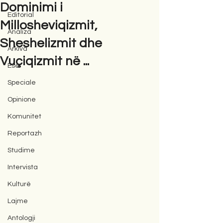
Dominimi i
Editorial
Millosheviqizmit,
Analiza
Sheshelizmit dhe
Arkiva
Vuçiqizmit në ...
Ese
Speciale
Opinione
Komunitet
Reportazh
Studime
Intervista
Kulturë
Lajme
Antologji