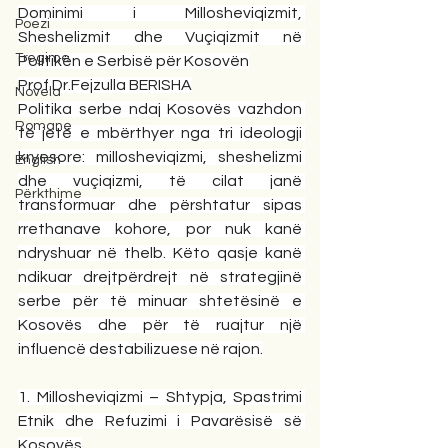
Dominimi i Millosheviqizmit, 
Poezi
Sheshelizmit dhe Vuçiqizmit në 
Tregime
Politikën e Serbisë për Kosovën
Prof.Dr.Fejzulla BERISHA
Novela
Politika serbe ndaj Kosovës vazhdon 
Romane
të jetë e mbërthyer nga tri ideologji 
kryesore: millosheviqizmi, sheshelizmi 
English
dhe vuçiqizmi, të cilat janë 
Përkthime
transformuar dhe përshtatur sipas 
rrethanave kohore, por nuk kanë 
ndryshuar në thelb. Këto qasje kanë 
ndikuar drejtpërdrejt në strategjinë 
serbe për të minuar shtetësinë e 
Kosovës dhe për të ruajtur një 
influencë destabilizuese në rajon.
1. Millosheviqizmi – Shtypja, Spastrimi 
Etnik dhe Refuzimi i Pavarësisë së 
Kosovës