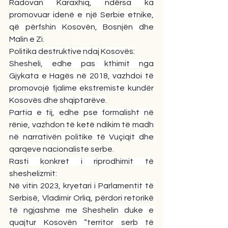
Radovan Karaxhiq, ndërsa ka 
promovuar idenë e një Serbie etnike, 
që përfshin Kosovën, Bosnjën dhe 
Malin e Zi.
Politika destruktive ndaj Kosovës:
Shesheli, edhe pas kthimit nga 
Gjykata e Hagës në 2018, vazhdoi të 
promovojë fjalime ekstremiste kundër 
Kosovës dhe shqiptarëve.
Partia e tij, edhe pse formalisht në 
rënie, vazhdon të ketë ndikim të madh 
në narrativën politike të Vuçiqit dhe 
qarqeve nacionaliste serbe.
Rasti konkret i riprodhimit të 
sheshelizmit:
Në vitin 2023, kryetari i Parlamentit të 
Serbisë, Vladimir Orliq, përdori retorikë 
të ngjashme me Sheshelin duke e 
quajtur Kosovën “territor serb të 