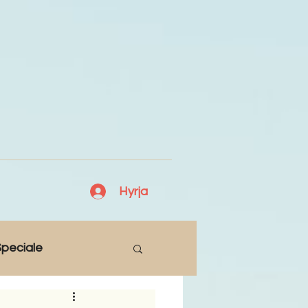
Hyrja
peciale
Lajme