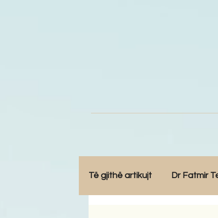
Të gjithë artikujt
Dr Fatmir T
Opinione
Komunitet