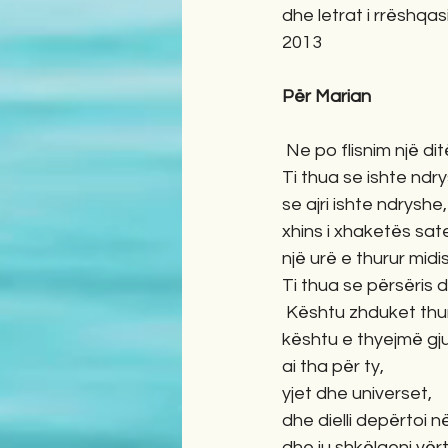
dhe letrat i rrëshqas
2013
Për Marian
 Ne po flisnim një di
Ti thua se ishte ndr
se ajri ishte ndryshe,
xhins i xhaketës sa
një urë e thurur midi
Ti thua se përsëris 
 Kështu zhduket thum
kështu e thyejmë gj
ai tha për ty,
yjet dhe universet,
dhe dielli depërtoi në
dhe ju shkëlqeni vër