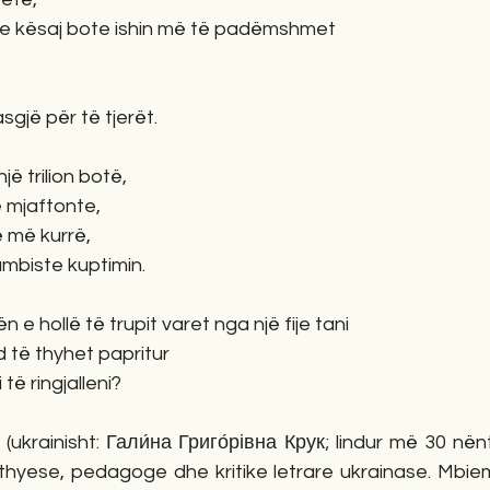
t e kësaj bote ishin më të padëmshmet
sgjë për të tjerët.
jë trilion botë,
ë mjaftonte,
 më kurrë,
umbiste kuptimin.
n e hollë të trupit varet nga një fije tani
d të thyhet papritur
të ringjalleni?
(ukrainisht: Гали́на Григо́рівна Крук; lindur më 30 nën
thyese, pedagoge dhe kritike letrare ukrainase. Mbiemr