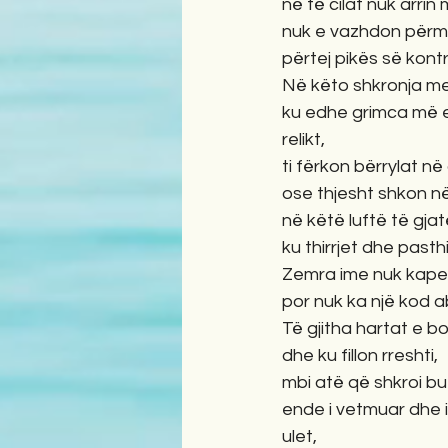
në të cilat nuk arrin
nuk e vazhdon përmba
përtej pikës së kontro
Në këto shkronja me
ku edhe grimca më e
relikt,
ti fërkon bërrylat në 
ose thjesht shkon në
në këtë luftë të gjat
ku thirrjet dhe past
Zemra ime nuk kape
por nuk ka një kod a
Të gjitha hartat e b
dhe ku fillon rreshti,
mbi atë që shkroi bu
ende i vetmuar dhe i 
ulet,