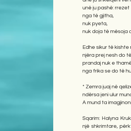
unë ju pashë: rreze
nga të gjitha,
nuk pyeta,
nuk doja të mësoja a
Edhe sikur të kishte n
njëra prej nesh do t
prandaj nuk e thamë
nga frika se do të h
* Zemra juaj në qelizë
ndërsa jeni ulur mun
A mund ta imagjinoni 
Sqarim: Halyna Kruk 
një shkrimtare, përk