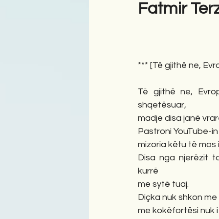
Fatmir Ter
Antologji
Poezi
Tre
*** [Të gjithë ne, Ev
Të gjithë ne, Evrop
shqetësuar,
madje disa janë vrar
Pastroni YouTube-in
mizoria këtu të mos 
Disa nga njerëzit t
kurrë
me sytë tuaj.
Diçka nuk shkon me 
me kokëfortësi nuk i