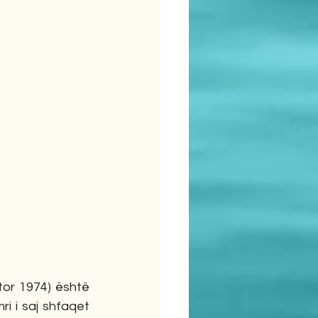
tor 1974) është 
i i saj shfaqet 