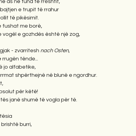
 më as në fund të rreshtit,
jtjen e trupit të rrahur
llit të pikësimit.
 fushat me borë,
 vogël e gozhdës është një zog,
gjak - zvarritesh 
nach Osten
,
 rrugën tënde...
ë jo alfabetike,
hirrmat shpërthejnë në blunë e ngordhur.
t,
bsolut për këtë!
otës janë shumë të vogla për të.
tësia
brishtë burri,