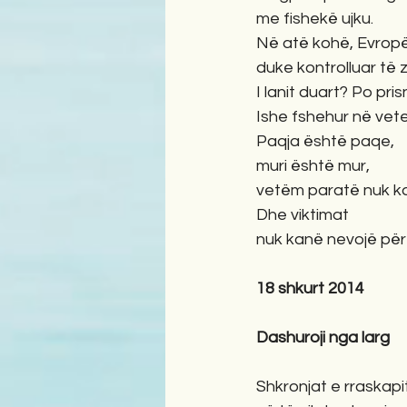
me fishekë ujku.
Në atë kohë, Evropë
duke kontrolluar të 
I lanit duart? Po pri
Ishe fshehur në vet
Paqja është paqe,
muri është mur,
vetëm paratë nuk ka
Dhe viktimat
nuk kanë nevojë për 
18 shkurt 2014
Dashuroji nga larg
Shkronjat e rraskapi