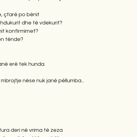
, çfarë po bënit
zhdukurit dhe të vdekurit?
snit konfirmimet?
en tënde?
në erë tek hunda.
mbrojtje nëse nuk janë pëllumba...
tura deri në vrima të zeza