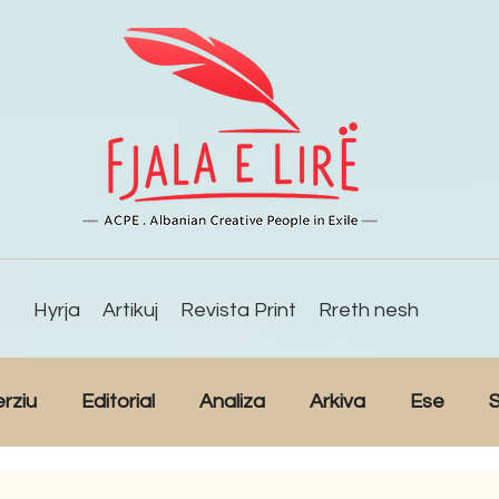
Hyrja
Artikuj
Revista Print
Rreth nesh
erziu
Editorial
Analiza
Arkiva
Ese
S
Reportazh
Studime
Intervista
Kulturë