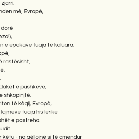
jarri.
unden më, Evropë,
ë dorë
za!),
ën e epokave tuaja të kaluara.
ropë,
 rastësisht,
ë,
,
ndakët e pushkëve,
e shkopinjtë.
iten të këqij, Evropë,
 lajmeve tuaja histerike
shët e pastreha.
udit.
r këtu - na qëllojnë si të çmendur