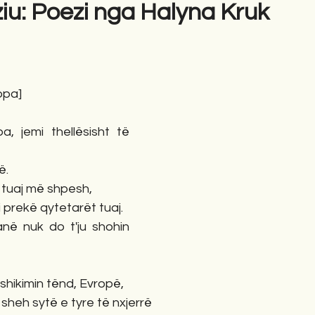
ziu: Poezi nga Halyna Kruk
gime
Novela
Romane
English
Përkth
ropa]
a, jemi thellësisht të 
ë.
 tuaj më shpesh,
i prekë qytetarët tuaj.
anë nuk do t'ju shohin 
shikimin tënd, Evropë,
 sheh sytë e tyre të nxjerrë