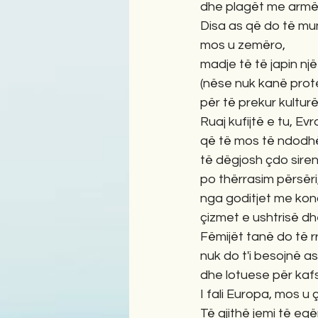
dhe plagët me armë z
Disa as që do të m
mos u zemëro,
madje të të japin nj
(nëse nuk kanë prote
për të prekur kultur
Ruaj kufijtë e tu, Ev
që të mos të ndodhë
të dëgjosh çdo siren
po thërrasim përsëri
nga goditjet me ko
çizmet e ushtrisë dh
Fëmijët tanë do të rr
nuk do t'i besojnë as
dhe lotuese për kaf
I fali Europa, mos u ç
Të gjithë jemi të egë