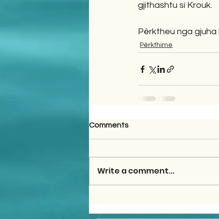
gjithashtu si Krouk.
Përktheu nga gjuha b
Përkthime
Comments
Write a comment...