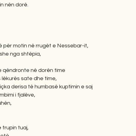
in nën dorë.
të për motin në rrugët e Nessebar-it,
yshe nga shtëpia,
te qëndronte në dorën time
s lëkurës sate dhe time,
diçka derisa të humbasë kuptimin e saj
bimi i fjalëve,
uhën,
 trupin tuaj,
tetë,