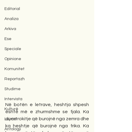
Editorial
Analiza
Arkiva
Ese
Speciale
Opinione
Komunitet
Reportazh
Studime
Intervista
Në botën e letrave, heshtja shpesh 
Kulturë
është më e zhurmshme se fjala. Ka 
duartrokitje që burojnë nga zemra dhe 
Lajme
ka heshtje që burojnë nga frika. Ka 
Antologji