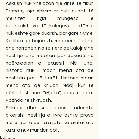
Askush nuk xhelozon një dritë të fikur. 
Prandaj, një shkrimtar nuk duhet të 
mërzitet nga mungesa e 
duartrokitjeve të kolegëve. Letërsia 
nuk është garë duarsh, por garë fryme. 
Ka libra që bëjnë zhurmë për një stinë 
dhe harrohen. Ka të tjerë që kalojnë në 
heshtje dhe mbeten për dekada në 
ndërgjegjen e lexuesit. Në fund, 
historia nuk i mban mend ata që 
heshtën për të tjerët. Historia mban 
mend ata që krijuan. Ndaj, kur të 
përballesh me “(H)ata”, mos u ndal. 
Vazhdo të shkruash.
Shkruaj dhe krijo, sepse ndoshta 
pikërisht heshtja e tyre është prova 
më e qartë se fjala jote ka arritur aty 
ku ata nuk munden dot.
Editorial