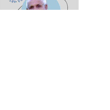
Fatmir Terziu: Konstandin
Dhamo dhe diksursi i variacionit