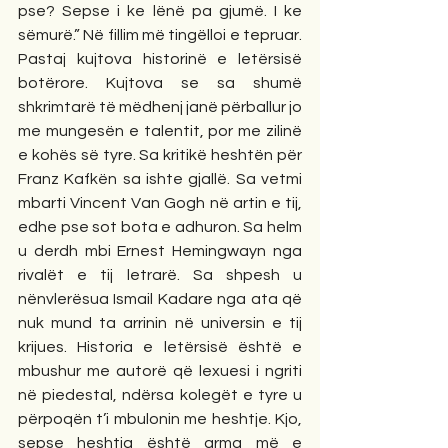
pse? Sepse i ke lënë pa gjumë. I ke 
sëmurë.” Në fillim më tingëlloi e tepruar. 
Pastaj kujtova historinë e letërsisë 
botërore. Kujtova se sa shumë 
shkrimtarë të mëdhenj janë përballur jo 
me mungesën e talentit, por me zilinë 
e kohës së tyre. Sa kritikë heshtën për 
Franz Kafkën sa ishte gjallë. Sa vetmi 
mbarti Vincent Van Gogh në artin e tij, 
edhe pse sot bota e adhuron. Sa helm 
u derdh mbi Ernest Hemingwayn nga 
rivalët e tij letrarë. Sa shpesh u 
nënvlerësua Ismail Kadare nga ata që 
nuk mund ta arrinin në universin e tij 
krijues. Historia e letërsisë është e 
mbushur me autorë që lexuesi i ngriti 
në piedestal, ndërsa kolegët e tyre u 
përpoqën t’i mbulonin me heshtje. Kjo, 
sepse heshtja është arma më e 