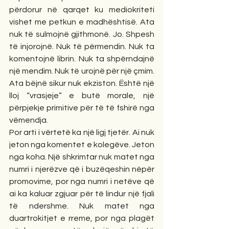
përdorur në qarqet ku mediokriteti 
vishet me petkun e madhështisë. Ata 
nuk të sulmojnë gjithmonë. Jo. Shpesh 
të injorojnë. Nuk të përmendin. Nuk ta 
komentojnë librin. Nuk ta shpërndajnë 
një mendim. Nuk të urojnë për një çmim. 
Ata bëjnë sikur nuk ekziston. Është një 
lloj “vrasjeje” e butë morale, një 
përpjekje primitive për të të fshirë nga 
vëmendja.
Por arti i vërtetë ka një ligj tjetër. Ai nuk 
jeton nga komentet e kolegëve. Jeton 
nga koha. Një shkrimtar nuk matet nga 
numri i njerëzve që i buzëqeshin nëpër 
promovime, por nga numri i netëve që 
ai ka kaluar zgjuar për të lindur një fjali 
të ndershme. Nuk matet nga 
duartrokitjet e rreme, por nga plagët 