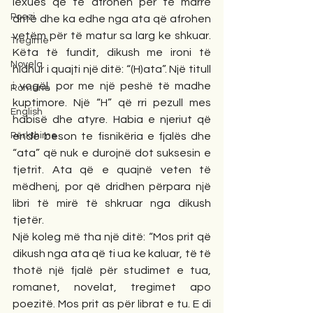
lexues që të afrohen për të marrë 
Poezi
dritë dhe ka edhe nga ata që afrohen 
vetëm për të matur sa larg ke shkuar. 
Tregime
Këta të fundit, dikush me ironi të 
Novela
hidhur i quajti një ditë: “(H)ata”. Një titull 
i vogël, por me një peshë të madhe 
Romane
kuptimore. Një “H” që rri pezull mes 
English
habisë dhe atyre. Habia e njeriut që 
Përkthime
ende beson te fisnikëria e fjalës dhe 
“ata” që nuk e durojnë dot suksesin e 
tjetrit. Ata që e quajnë veten të 
mëdhenj, por që dridhen përpara një 
libri të mirë të shkruar nga dikush 
tjetër.
Një koleg më tha një ditë: “Mos prit që 
dikush nga ata që ti ua ke kaluar, të të 
thotë një fjalë për studimet e tua, 
romanet, novelat, tregimet apo 
poezitë. Mos prit as për librat e tu. E di 