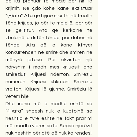
që ka pranuar të mbajë për hir të 
krijimit. Në çdo kohë kanë ekzistuar 
“(H)ata”. Ata që hyjnë si urithi në truallin 
tënd krijues, jo për të mbjellë, por për 
të gëlltitur. Ata që kërkojnë të 
zbulojnë jo dritën tënde, por dobësinë 
tënde. Ata që e kanë kthyer 
konkurrencën në smirë dhe smirën në 
mënyrë jetese. Por ekziston një 
ndryshim i madh mes krijuesit dhe 
smirëziut. Krijuesi ndërton. Smirëziu 
numëron. Krijuesi shkruan. Smirëziu 
vrojton. Krijuesi lë gjurmë. Smirëziu lë 
vetëm hije.
Dhe ironia më e madhe është se 
“(H)ata” shpesh nuk e kuptojnë se 
heshtja e tyre është në fakt pranimi 
më i madh i vlerës sate. Sepse njerëzit 
nuk heshtin për atë që nuk ka rëndësi. 