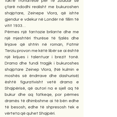
fakte tronditëse për të zbuluar se 
çfarë ndodhi realisht me bukuroshen 
shqiptare, Zeinepe Vlora, që ishte 
gjendur e vdekur në Londër në fillim të 
vitit 1933…
Përmes një fantazie brilante dhe me 
një mjeshtëri thurëse të fjalës dhe 
linjave që shtrin në roman, Fatmir 
Terziu provon me këtë libër se ai është 
një krijues i talentuar i brezit tonë. 
Drama dhe fundi tragjik i bukuroshes 
shqiptare Zeinep Vlora, (Në kulmin e 
moshës së ëndrrave dhe dashurisë) 
është figurativisht vetë drama e 
Shqipërisë, që autori na e sjell aq të 
bukur dhe aq fatkeqe, por përmes 
dramës të dhimbshme ai të bën edhe 
të besosh, edhe të shpresosh tek e 
vërteta që quhet Shqipëri. 