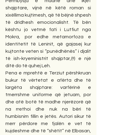
Përmbysja e madhe dhe ikjet 
shqiptare, vijnë në këtë roman si 
xixëllima kujtimesh, që të bëjnë shpesh 
të dridhesh emocionalisht. Të bën 
kështu jo vetmë fati i Lutfiut nga 
Mokra, por edhe metamorfoza e 
identitetit të Leninit, që gajasej kur 
kujtonte veten si “punëdhënës” i djalit 
të ish-kryeministrit shqiptar,(!!) e një 
ditë do të quhej Leh. 
Pena e mprehtë e Terziut përshkruan 
bukur të vërtetat e afërta dhe të 
largëta shqiptare: varfërinë e 
tmerrshme uniforme që jetuam, por 
dhe atë botë të madhe njerëzorë që 
na rrethoi dhe nuk na bëri të 
humbisnim fillin e jetës. Autori sikur të 
merr përdore me fjalën e vet të 
kujdeshme dhe të “shëtit” në Elbasan, 