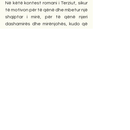
Në këtë kontest romani i Terziut, sikur 
të motivon për të qënë dhe mbetur një 
shqiptar i mirë, për të qënë njeri 
dashamirës dhe mirënjohës, kudo që 
të të ketë hedhur fati dhe krenarisht 
ta mbash këtë emër, që është “ADN”-
ja jote, përkatësia jote.
Romani duket se është përthyer 
kujdeshëm nga autori vetë dhe jo rrallë 
të bën të gjesh edhe kuptimin e 
vërtetë të ndonjë fjale në shqip, që gjë 
tregon edhe begatinë gjuhësore të 
autorit në “second language”.
Duke përfunduar
Është kënaqësi që në këtë 
“shpërndarje” të madhe të 
shqiptarëvë kudo nëpër botë, fjala 