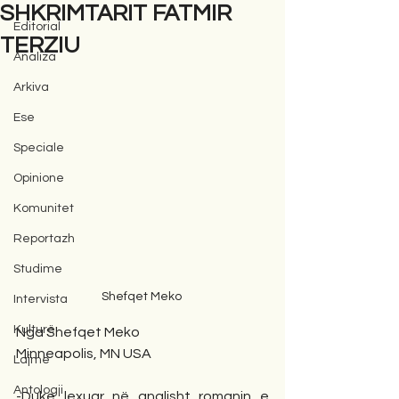
SHKRIMTARIT FATMIR
Editorial
TERZIU
Analiza
Arkiva
Ese
Speciale
Opinione
Komunitet
Reportazh
Studime
Shefqet Meko 
Intervista
Kulturë
Nga Shefqet Meko 
Minneapolis, MN USA
Lajme
Antologji
-Duke lexuar në anglisht romanin e 