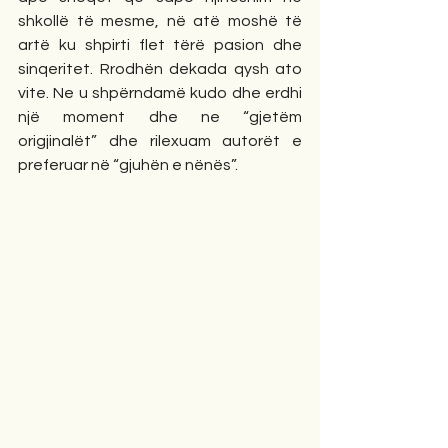
shkollë të mesme, në atë moshë të 
artë ku shpirti flet tërë pasion dhe 
sinqeritet. Rrodhën dekada qysh ato 
vite. Ne u shpërndamë kudo dhe erdhi 
një moment dhe ne “gjetëm 
origjinalët” dhe rilexuam autorët e 
preferuar në “gjuhën e nënës”. 