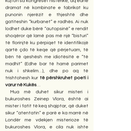
kujton sa kongreset histerike, aq edhe 
dramat në kombinate e fabrikat ku 
punonin njerëzit e thjeshtë dhe 
gatiteshin “kurbanet” e radhës. Ai nuk 
lodhet duke bërë “autopsinë” e rendit 
shoqëror që lamë pas më një “bisturi” 
të florinjtë ku përpiqet të identifikojë 
qartë çdo të keqe që përjetuam, të 
bën të qeshësh me idiotësitë e “të 
madhit” (Edhe bar të hamë parimet 
nuk i shkelim…), dhe po aq të 
trishtohesh kur 
të përshkruhet poeti i 
varur në Kukës
…
 Mua më duhet sikur misteri i 
bukuroshes Zeinep Vlora, është ai 
mister i fatit të keq shqiptar, që duket 
sikur “atentatin” e parë e ka marrë në 
Londër me vdekjen misterioze të 
bukuroshes Vlora, e cila nuk ishte 