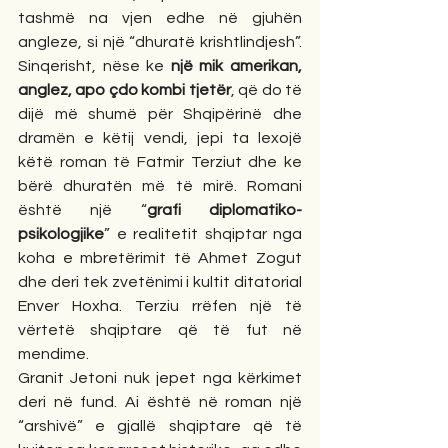
tashmë na vjen edhe në gjuhën 
angleze, si një “dhuratë krishtlindjesh”. 
Sinqerisht, nëse ke 
një mik amerikan, 
anglez, apo çdo kombi tjetër
, që do të 
dijë më shumë për Shqipërinë dhe 
dramën e këtij vendi, jepi ta lexojë 
këtë roman të Fatmir Terziut dhe ke 
bërë dhuratën më të mirë. Romani 
është një “
grafi diplomatiko-
psikologjike
” e realitetit shqiptar nga 
koha e mbretërimit të Ahmet Zogut 
dhe deri tek zvetënimi i kultit ditatorial 
Enver Hoxha. Terziu rrëfen një të 
vërtetë shqiptare që të fut në 
mendime.
Granit Jetoni nuk jepet nga kërkimet 
deri në fund. Ai është në roman një 
“arshivë” e gjallë shqiptare që të 