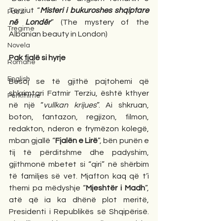
Terziut “
Misteri i bukuroshes shqiptare 
Poezi
në Londër
” (The mystery of the 
Tregime
Albanian beauty in London)
Novela
Pak fjalë si hyrje
Romane
English
Besoj se të gjithë pajtohemi që 
shkrimtari Fatmir Terziu, është kthyer 
Përkthime
në një “
vullkan krijues
”. Ai shkruan, 
boton, fantazon, regjizon, filmon, 
redakton, nderon e frymëzon kolegë, 
mban gjallë “
Fjalën e Lirë
”, bën punën e 
tij të përditshme dhe padyshim, 
gjithmonë mbetet si “qiri” në shërbim 
të familjes së vet. Mjafton kaq që t’i 
themi pa mëdyshje “
Mjeshtër i Madh
”, 
atë që ia ka dhënë plot meritë, 
Presidenti i Republikës së Shqipërisë. 