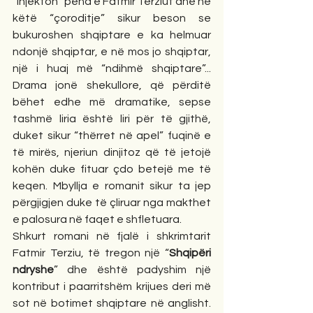
“injekton” pena e Fatmir Terziut dhe në 
këtë “çoroditje” sikur beson se 
bukuroshen shqiptare e ka helmuar 
ndonjë shqiptar, e në mos jo shqiptar, 
një i huaj më “ndihmë shqiptare”... 
Drama jonë shekullore, që përditë 
bëhet edhe më dramatike, sepse 
tashmë liria është liri për të gjithë, 
duket sikur “thërret në apel” fuqinë e 
të mirës, njeriun dinjitoz që të jetojë 
kohën duke fituar çdo betejë me të 
keqen. Mbyllja e romanit sikur ta jep 
përgjigjen duke të çliruar nga makthet 
e palosura në faqet e shfletuara. 
Shkurt romani në fjalë i shkrimtarit 
Fatmir Terziu, të tregon një “
Shqipëri 
ndryshe
” dhe është padyshim një 
kontribut i paarritshëm krijues deri më 
sot në botimet shqiptare në anglisht. 