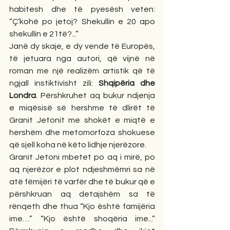
habitesh dhe të pyesësh veten: 
“Ç’kohë po jetoj? Shekullin e 20 apo 
shekullin e 21të?...”
Janë dy skaje, e dy vende të Europës, 
të jetuara nga autori, që vijnë në 
roman me një realizëm artistik që të 
ngjall instiktivisht zili: 
Shqipëria dhe 
Londra
. Përshkruhet aq bukur ndjenja 
e miqësisë së hershme të dlirët të 
Granit Jetonit me shokët e miqtë e 
hershëm dhe metomorfoza shokuese 
që sjell koha në këto lidhje njerëzore. 
Granit Jetoni mbetet po aq i mirë, po 
aq njerëzor e plot ndjeshmëmri sa në 
atë fëmijëri të varfër dhe të bukur që e 
përshkruan aq detajshëm sa të 
rënqeth dhe thua “Kjo është famijëria 
ime…” “Kjo është shoqëria ime...” 