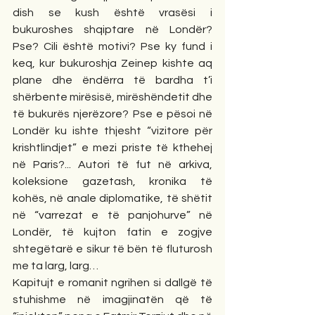
dish se kush është vrasësi i 
bukuroshes shqiptare në Londër? 
Pse? Cili është motivi? Pse ky fund i 
keq, kur bukuroshja Zeinep kishte aq 
plane dhe ëndërra të bardha t’i 
shërbente mirësisë, mirëshëndetit dhe 
të bukurës njerëzore? Pse e pësoi në 
Londër ku ishte thjesht “vizitore për 
krishtlindjet” e mezi priste të kthehej 
në Paris?... Autori të fut në arkiva, 
koleksione gazetash, kronika të 
kohës, në anale diplomatike, të shëtit 
në “varrezat e të panjohurve” në 
Londër, të kujton fatin e zogjve 
shtegëtarë e sikur të bën të fluturosh 
me ta larg, larg… 
Kapitujt e romanit ngrihen si dallgë të 
stuhishme në imagjinatën që të 