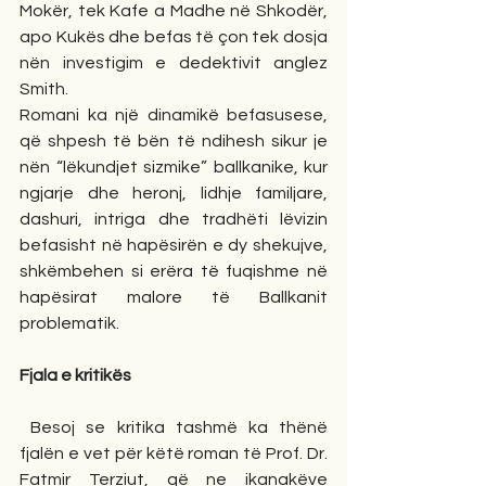
Mokër, tek Kafe a Madhe në Shkodër, 
apo Kukës dhe befas të çon tek dosja 
nën investigim e dedektivit anglez 
Smith. 
Romani ka një dinamikë befasusese, 
që shpesh të bën të ndihesh sikur je 
nën “lëkundjet sizmike” ballkanike, kur 
ngjarje dhe heronj, lidhje familjare, 
dashuri, intriga dhe tradhëti lëvizin 
befasisht në hapësirën e dy shekujve, 
shkëmbehen si erëra të fuqishme në 
hapësirat malore të Ballkanit 
problematik.
Fjala e kritikës
 Besoj se kritika tashmë ka thënë 
fjalën e vet për këtë roman të Prof. Dr. 
Fatmir Terziut, që ne ikanakëve 