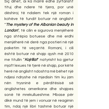
Siç dihet, ai ka marrë edhe zyrtarisht 
tituj dhe ndere të tjera, por unë 
dëshiroj të ndalem tek një roman i 
kohëve të fundit botuar në anglisht 
“
The mystery of the Albanian beauty in 
London
”, të cilin e sigurova menjëherë 
nga shtëpia botuese dhe më erdhi 
menjëherë në derë nga postieri në një 
paketim të veçantë. Romani, i cili 
është botuar në shqip qysh më 2010 
me titullin “
Kojrillat
” natyrisht ka gjetur 
mjaft lexues të tjerë në shqip, por këtë 
herë në anglisht ndoshta më bëhet një 
ndjesi ndryshe në mjedisin tim ku jam 
nën trysninë e përditësisë së 
anglishetes amerikane dhe shqipes 
sonë të mrekullueshme. Mbase për 
dikë mund të jem i vonuar në reagimin 
tim, ndaj një libri tashmë botuar një 