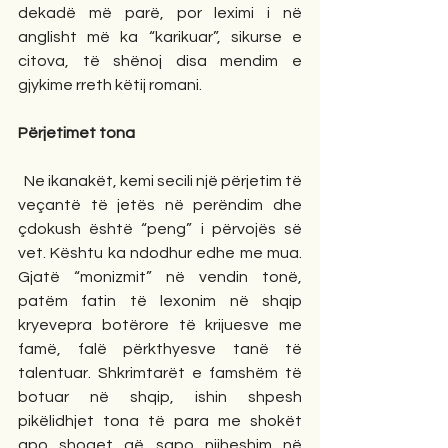
dekadë më parë, por leximi i në 
anglisht më ka “karikuar”, sikurse e 
citova, të shënoj disa mendim e 
gjykime rreth këtij romani.
Përjetimet tona 
  Ne ikanakët, kemi secili një përjetim të 
veçantë të jetës në perëndim dhe 
çdokush është “peng” i përvojës së 
vet. Kështu ka ndodhur edhe me mua. 
Gjatë “monizmit” në vendin tonë, 
patëm fatin të lexonim në shqip 
kryevepra botërore të krijuesve me 
famë, falë përkthyesve tanë të 
talentuar. Shkrimtarët e famshëm të 
botuar në shqip, ishin shpesh 
pikëlidhjet tona të para me shokët 
apo shoqet që sapo njiheshim në 