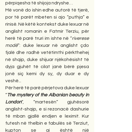
përpiqesha të shijoja ndryshe… 
Më vonë do ishin edhe autorë të tjerë, 
por të parët mbeten si ajo “puthja” e 
rinisë. Në këtë kontekst duke lexuar në 
anglisht romanin e Fatmir Terziu, për 
herë të parë truri im ishte në “
riverese 
modë
”: duke lexuar në anglisht çdo 
fjalë dhe radhë vetëtimthi përkthehej 
në shqip, duke shijuar njëkohësisht të 
dyja gjuhët të cilat janë bërë pjesa 
jonë siç kemi dy sy, dy duar e dy 
veshë... 
Për herë të parë përjetova duke lexuar 
“
The mystery of the Albanian beauty in 
London
”, “martesën” gjuhësorë 
anglisht-shqip, e si rezonacë dashurie 
të mban gjallë endjen e leximit. Kur 
futesh në thelbin e fabulës së Terziut, 
kupton se ai është një 