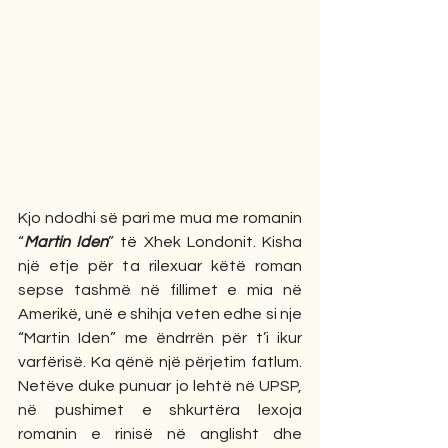
Kjo ndodhi së pari me mua me romanin 
“
Martin Iden
” të Xhek Londonit. Kisha 
një etje për ta rilexuar këtë roman 
sepse tashmë në fillimet e mia në 
Amerikë, unë e shihja veten edhe si nje 
“Martin Iden” me ëndrrën për t’i ikur 
varfërisë. Ka qënë një përjetim fatlum. 
Netëve duke punuar jo lehtë në UPSP, 
në pushimet e shkurtëra lexoja 
romanin e rinisë në anglisht dhe 