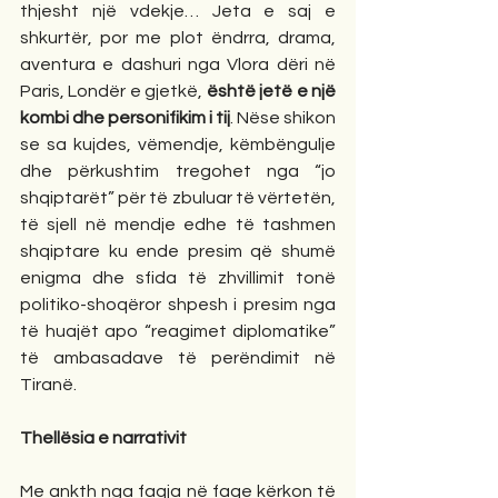
thjesht një vdekje… Jeta e saj e 
shkurtër, por me plot ëndrra, drama, 
aventura e dashuri nga Vlora dëri në 
Paris, Londër e gjetkë, 
është jetë e një 
kombi dhe personifikim i tij
. Nëse shikon 
se sa kujdes, vëmendje, këmbëngulje 
dhe përkushtim tregohet nga “jo 
shqiptarët” për të zbuluar të vërtetën, 
të sjell në mendje edhe të tashmen 
shqiptare ku ende presim që shumë 
enigma dhe sfida të zhvillimit tonë 
politiko-shoqëror shpesh i presim nga 
të huajët apo “reagimet diplomatike” 
të ambasadave të perëndimit në 
Tiranë. 
Thellësia e narrativit
Me ankth nga faqja në faqe kërkon të 