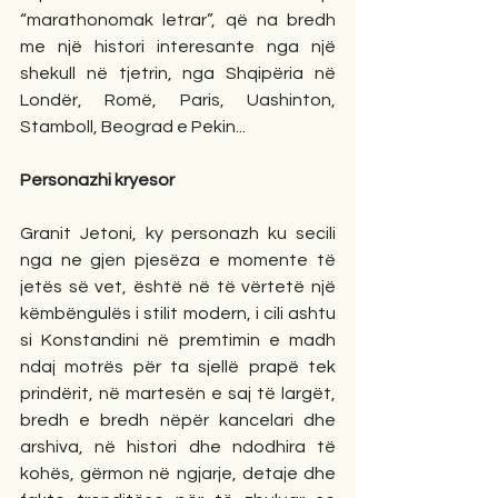
“marathonomak letrar”, që na bredh 
me një histori interesante nga një 
shekull në tjetrin, nga Shqipëria në 
Londër, Romë, Paris, Uashinton, 
Stamboll, Beograd e Pekin... 
Personazhi kryesor
Granit Jetoni, ky personazh ku secili 
nga ne gjen pjesëza e momente të 
jetës së vet, është në të vërtetë një 
këmbëngulës i stilit modern, i cili ashtu 
si Konstandini në premtimin e madh 
ndaj motrës për ta sjellë prapë tek 
prindërit, në martesën e saj të largët, 
bredh e bredh nëpër kancelari dhe 
arshiva, në histori dhe ndodhira të 
kohës, gërmon në ngjarje, detaje dhe 