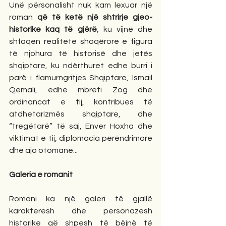
Unë përsonalisht nuk kam lexuar një 
roman 
që të ketë një shtrirje gjeo-
historike kaq të gjërë
, ku vijnë dhe 
shfaqen realitete shoqërore e figura 
të njohura të historisë dhe jetës 
shqiptare, ku ndërthuret edhe burri i 
parë i flamurngritjes Shqiptare, Ismail 
Qemali, edhe mbreti Zog dhe 
ordinancat e tij, kontribues të 
atdhetarizmës shqiptare, dhe 
“tregëtarë” të saj, Enver Hoxha dhe 
viktimat e tij, diplomacia perëndrimore 
dhe ajo otomane...
Galeria e romanit
Romani ka një galeri të gjallë 
karakteresh dhe personazesh 
historike që shpesh të bëjnë të 