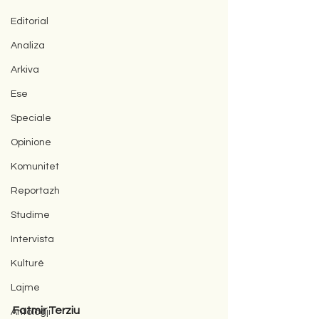
Editorial
Analiza
Arkiva
Ese
Speciale
Opinione
Komunitet
Reportazh
Studime
Intervista
Kulturë
Lajme
Fatmir Terziu
Antologji