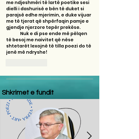
me ndjeshmëri të lartë poetike sesi 
dielli i dashurisë e bën të duket si 
parajsë edhe mjerimin, e duke vijuar 
me të tjerat që shpërfaqin pamje e 
gjendje njerzore tepër prekëse. 
               Nuk e di pse ende më pëlqen 
të besoj me naivitet që nëse 
shtetarët lexojnë të tilla poezi do të 
jenë më ndryshe! 
Like
Reply
Shkrimet e fundit