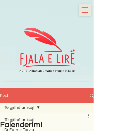
Post
Të gjithë artikujt
Të gjithë artikujt
Falenderim!
Dr Fatmir Terziu