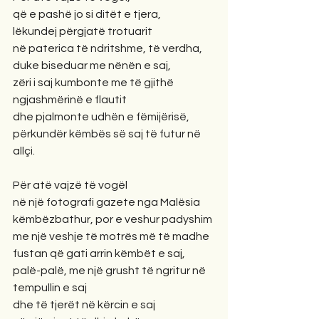
që e pashë jo si ditët e tjera,
lëkundej përgjatë trotuarit 
në paterica të ndritshme, të verdha,
duke biseduar me nënën e saj,
zëri i saj kumbonte me të gjithë 
ngjashmërinë e flautit 
dhe pjalmonte udhën e fëmijërisë,
përkundër këmbës së saj të futur në 
allçi.
Për atë vajzë të vogël
në një fotografi gazete nga Malësia
këmbëzbathur, por e veshur padyshim 
me një veshje të motrës më të madhe
fustan që gati arrin këmbët e saj,
palë-palë, me një grusht të ngritur në 
tempullin e saj 
dhe të tjerët në kërcin e saj