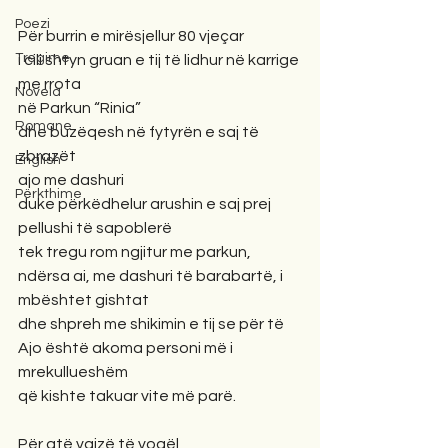
Poezi
Për burrin e mirësjellur 80 vjeçar 
Tregime
i cili shtyn gruan e tij të lidhur në karrige 
me rrota
Novela
në Parkun “Rinia”
Romane
dhe buzëqesh në fytyrën e saj të 
zbrazët
English
ajo me dashuri 
Përkthime
duke përkëdhelur arushin e saj prej 
pellushi të sapoblerë 
tek tregu rom ngjitur me parkun,
ndërsa ai, me dashuri të barabartë, i 
mbështet gishtat
dhe shpreh me shikimin e tij se për të
Ajo është akoma personi më i 
mrekullueshëm 
që kishte takuar vite më parë.
Për atë vajzë të vogël,