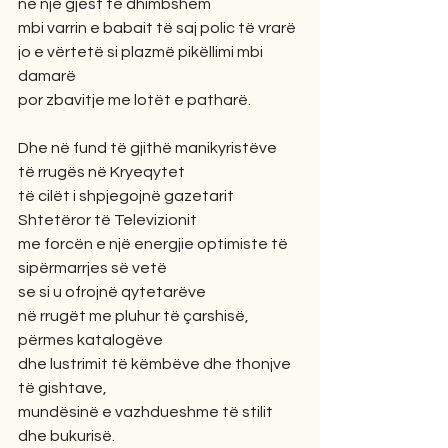
në një gjest të dhimbshëm 
mbi varrin e babait të saj polic të vrarë
jo e vërtetë si plazmë pikëllimi mbi 
damarë
por zbavitje me lotët e patharë.
Dhe në fund të gjithë manikyristëve 
të rrugës në Kryeqytet
të cilët i shpjegojnë gazetarit 
Shtetëror të Televizionit
me forcën e një energjie optimiste të 
sipërmarrjes së vetë
se si u ofrojnë qytetarëve
në rrugët me pluhur të çarshisë,
përmes katalogëve 
dhe lustrimit të këmbëve dhe thonjve 
të gishtave,
mundësinë e vazhdueshme të stilit 
dhe bukurisë.