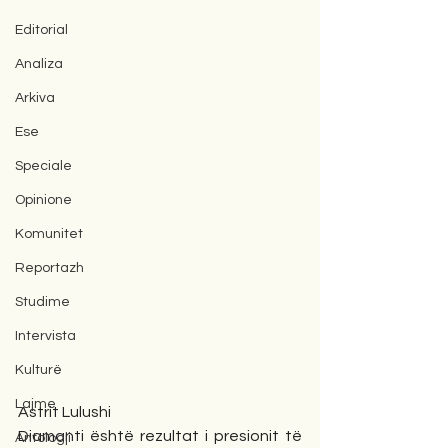
Editorial
Analiza
Arkiva
Ese
Speciale
Opinione
Komunitet
Reportazh
Studime
Intervista
Kulturë
Lajme
Astrit Lulushi
Diamanti është rezultat i presionit të 
Antologji