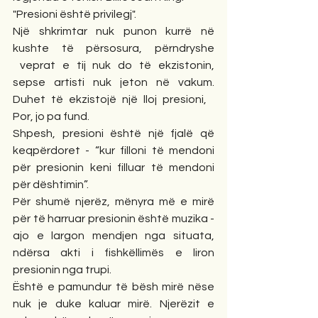
"Presioni është privilegj".
Një shkrimtar nuk punon kurrë në 
kushte të përsosura, përndryshe 
 veprat e tij nuk do të ekzistonin, 
sepse artisti nuk jeton në vakum. 
Duhet të ekzistojë një lloj presioni,   
Por, jo pa fund. 
Shpesh, presioni është një fjalë që 
keqpërdoret - “kur filloni të mendoni 
për presionin keni filluar të mendoni 
për dështimin”.
Për shumë njerëz, mënyra më e mirë 
për të harruar presionin është muzika - 
ajo e largon mendjen nga situata, 
ndërsa akti i fishkëllimës e liron 
presionin nga trupi. 
Është e pamundur të bësh mirë nëse 
nuk je duke kaluar mirë. Njerëzit e 