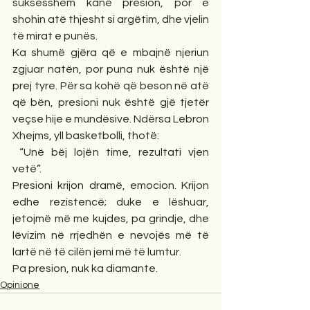
suksesshëm kanë presion, por e 
shohin atë thjesht si argëtim, dhe vjelin 
të mirat e punës.
Ka shumë gjëra që e mbajnë njeriun 
zgjuar natën, por puna nuk është një 
prej tyre. Për sa kohë që beson në atë 
që bën, presioni nuk është gjë tjetër 
veçse hije e mundësive. Ndërsa Lebron 
Xhejms, yll basketbolli, thotë:
 “Unë bëj lojën time, rezultati vjen 
vetë”.
Presioni krijon dramë, emocion. Krijon 
edhe rezistencë; duke e lëshuar, 
jetojmë më me kujdes, pa grindje, dhe 
lëvizim në rrjedhën e nevojës më të 
lartë në të cilën jemi më të lumtur. 
Pa presion, nuk ka diamante.
Opinione