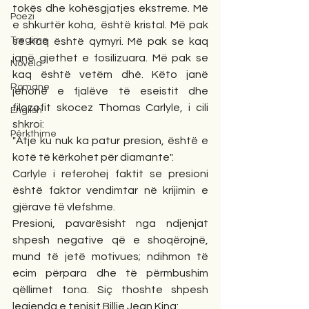
tokës dhe kohësgjatjes ekstreme. Më 
Poezi
e shkurtër koha, është kristal. Më pak 
Tregime
se kaq është qymyri. Më pak se kaq 
janë gjethet e fosilizuara. Më pak se 
Novela
kaq është vetëm dhé. Këto janë 
Romane
jehonë e fjalëve të eseistit dhe 
filozofit skocez Thomas Carlyle, i cili 
English
shkroi: 
Përkthime
"Atje ku nuk ka patur presion, është e 
kotë të kërkohet për diamante". 
Carlyle i referohej faktit se presioni 
është faktor vendimtar në krijimin e 
gjërave të vlefshme. 
Presioni, pavarësisht nga ndjenjat 
shpesh negative që e shoqërojnë, 
mund të jetë motivues; ndihmon të 
ecim përpara dhe të përmbushim 
qëllimet tona. Siç thoshte shpesh 
legjenda e tenisit Billie Jean King: 